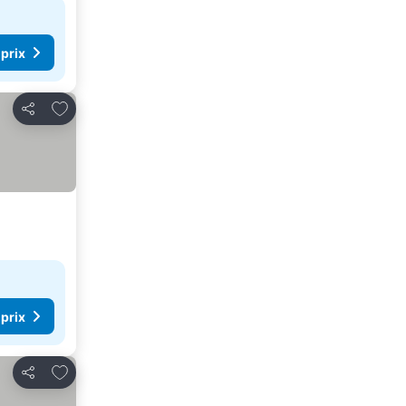
 prix
Ajouter à mes favoris
Partager
 prix
Ajouter à mes favoris
Partager