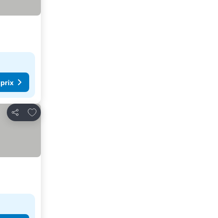
 prix
Ajouter à mes favoris
Partager