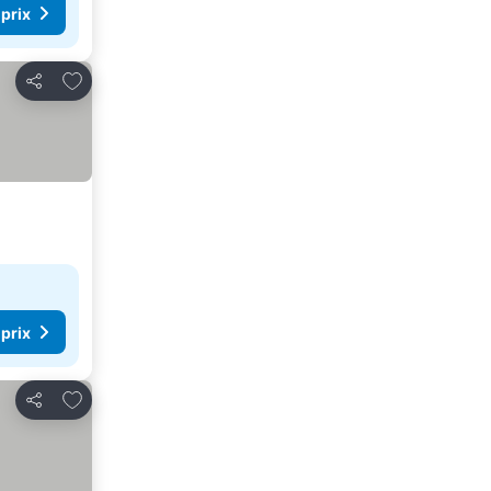
 prix
Ajouter à mes favoris
Partager
 prix
Ajouter à mes favoris
Partager