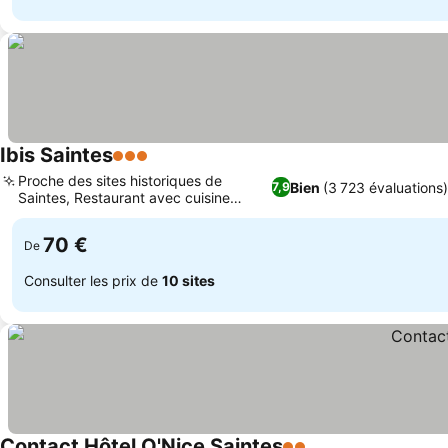
Ibis Saintes
3 Étoiles
Proche des sites historiques de
Bien
(3 723 évaluations
7,9
Saintes, Restaurant avec cuisine
régionale
70 €
De
Consulter les prix de
10 sites
Contact Hôtel O'Nice Saintes