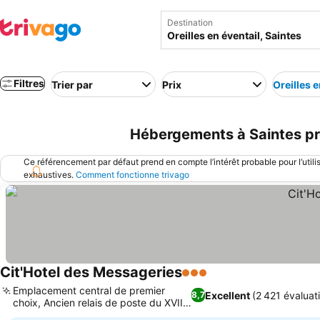
Destination
Filtres
Trier par
Prix
Oreilles e
Hébergements à Saintes près
Ce référencement par défaut prend en compte l’intérêt probable pour l’utili
exhaustives.
Comment fonctionne trivago
Cit'Hotel des Messageries
3 Étoiles
Emplacement central de premier
Excellent
(2 421 évaluat
8,7
choix, Ancien relais de poste du XVIIe
siècle