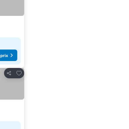
 prix
Ajouter à mes favoris
Partager