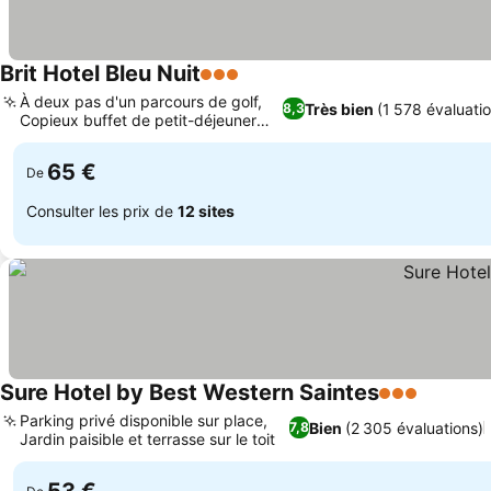
Brit Hotel Bleu Nuit
3 Étoiles
À deux pas d'un parcours de golf,
Très bien
(1 578 évaluati
8,3
Copieux buffet de petit-déjeuner
varié
65 €
De
Consulter les prix de
12 sites
Sure Hotel by Best Western Saintes
3 Étoiles
Parking privé disponible sur place,
Bien
(2 305 évaluations)
7,8
Jardin paisible et terrasse sur le toit