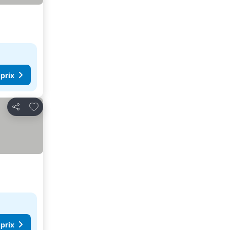
 prix
Ajouter à mes favoris
Partager
 prix