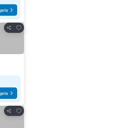
 prix
Ajouter à mes favoris
Partager
 prix
Ajouter à mes favoris
Partager