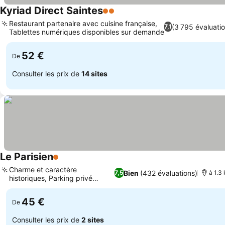
Kyriad Direct Saintes
2 Étoiles
Restaurant partenaire avec cuisine française,
(3 795 évaluati
7,1
Tablettes numériques disponibles sur demande
52 €
De
Consulter les prix de
14 sites
Le Parisien
1 Étoiles
Charme et caractère
Bien
(432 évaluations)
7,5
à 1.3 
historiques, Parking privé
sécurisé
45 €
De
Consulter les prix de
2 sites