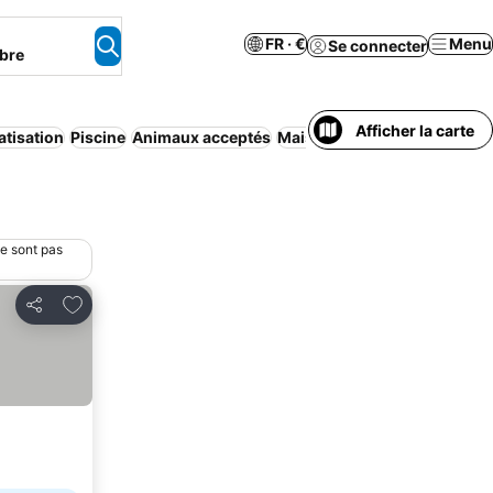
FR · €
Menu
Se connecter
bre
Afficher la carte
atisation
Piscine
Animaux acceptés
Maison/appartement entier
ne sont pas
Ajouter à mes favoris
Partager