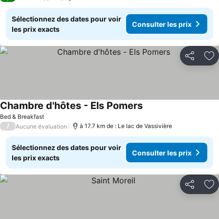
Sélectionnez des dates pour voir
Consulter les prix
les prix exacts
Partager
Aj
Chambre d'hôtes - Els Pomers
Consulter les prix
Bed & Breakfast
/
à 17.7 km de : Le lac de Vassivière
Aucune évaluation
Sélectionnez des dates pour voir
Consulter les prix
les prix exacts
Partager
Aj