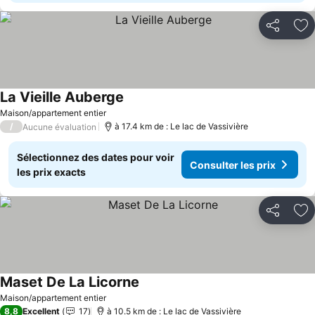
Partager
Aj
La Vieille Auberge
Consulter les prix
Maison/appartement entier
/
à 17.4 km de : Le lac de Vassivière
Aucune évaluation
Sélectionnez des dates pour voir
Consulter les prix
les prix exacts
Partager
Aj
Maset De La Licorne
Consulter les prix
Maison/appartement entier
8,8
Excellent
17
à 10.5 km de : Le lac de Vassivière