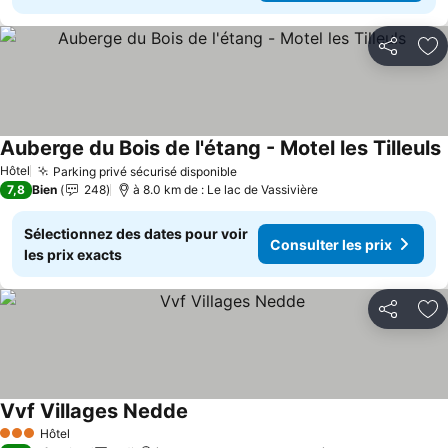
Partager
Aj
Auberge du Bois de l'étang - Motel les Tilleuls
C
Hôtel
Parking privé sécurisé disponible
Consulter les prix
7,8
Bien
248
à 8.0 km de : Le lac de Vassivière
Sélectionnez des dates pour voir
Consulter les prix
les prix exacts
Partager
Aj
Vvf Villages Nedde
Consulter les prix
Hôtel
3 Étoiles