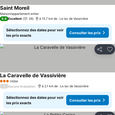
Saint Moreil
Consulter les prix
Maison/appartement entier
9,6
Excellent
26
à 15.7 km de : Le lac de Vassivière
Sélectionnez des dates pour voir
Consulter les prix
les prix exacts
Partager
Aj
La Caravelle de Vassivière
Consulter les prix
Hôtel
3 Étoiles
/
à 2.1 km de : Le lac de Vassivière
Aucune évaluation
Sélectionnez des dates pour voir
Consulter les prix
les prix exacts