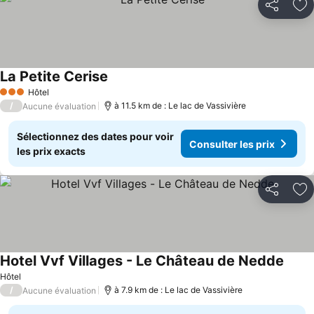
Partager
Aj
La Petite Cerise
Consulter les prix
Hôtel
3 Étoiles
/
à 11.5 km de : Le lac de Vassivière
Aucune évaluation
Sélectionnez des dates pour voir
Consulter les prix
les prix exacts
Partager
Aj
Hotel Vvf Villages - Le Château de Nedde
Consu
Hôtel
/
à 7.9 km de : Le lac de Vassivière
Aucune évaluation