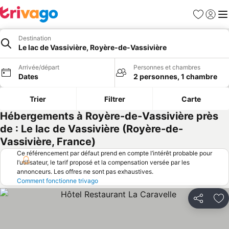
Favoris
Se con
Me
Destination
Le lac de Vassivière, Royère-de-Vassivière
Arrivée/départ
Personnes et chambres
Dates
2 personnes, 1 chambre
Trier
Filtrer
Carte
Hébergements à Royère-de-Vassivière près
de : Le lac de Vassivière (Royère-de-
Vassivière, France)
Ce référencement par défaut prend en compte l’intérêt probable pour
l’utilisateur, le tarif proposé et la compensation versée par les
annonceurs. Les offres ne sont pas exhaustives.
Comment fonctionne trivago
Partager
Aj