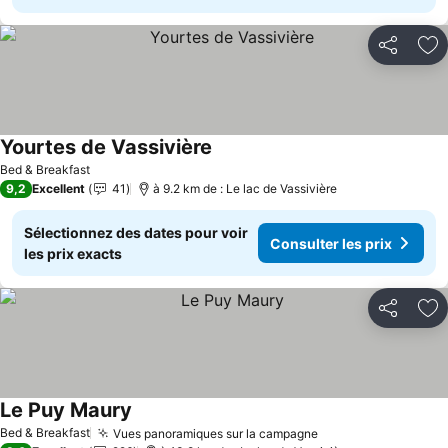
Partager
Aj
Yourtes de Vassivière
Consulter les prix
Bed & Breakfast
9,2
Excellent
41
à 9.2 km de : Le lac de Vassivière
Sélectionnez des dates pour voir
Consulter les prix
les prix exacts
Partager
Aj
Le Puy Maury
Consulter les prix
Bed & Breakfast
Vues panoramiques sur la campagne
Consulter les pri