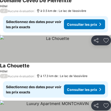
Domaine Cévéo De Pierrefitte
Consulter les prix
Hôtel
/
à 0.5 km de : Le lac de Vassivière
Aucune évaluation
Sélectionnez des dates pour voir
Consulter les prix
les prix exacts
Partager
Aj
La Chouette
Consulter les prix
Hôtel
/
à 17.3 km de : Le lac de Vassivière
Aucune évaluation
Sélectionnez des dates pour voir
Consulter les prix
les prix exacts
Partager
Aj