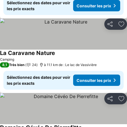
Sélectionnez des dates pour voir
Consulter les prix
les prix exacts
Partager
Aj
La Caravane Nature
Consulter les prix
Camping
8,1
Très bien
24
à 11.1 km de : Le lac de Vassivière
Sélectionnez des dates pour voir
Consulter les prix
les prix exacts
Partager
Aj