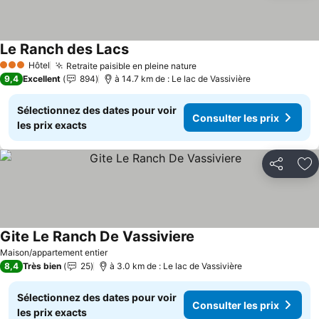
Le Ranch des Lacs
Consulter les prix
Hôtel
Retraite paisible en pleine nature
Consulter les prix
3 Étoiles
9,4
Excellent
894
à 14.7 km de : Le lac de Vassivière
Sélectionnez des dates pour voir
Consulter les prix
les prix exacts
Partager
Aj
Gite Le Ranch De Vassiviere
Consulter les prix
Maison/appartement entier
8,4
Très bien
25
à 3.0 km de : Le lac de Vassivière
Sélectionnez des dates pour voir
Consulter les prix
les prix exacts