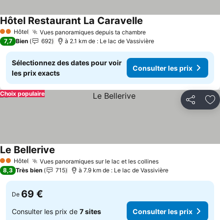
Hôtel Restaurant La Caravelle
Consulter les prix
Hôtel
Vues panoramiques depuis ta chambre
Consulter les prix
2 Étoiles
7,7
Bien
692
à 2.1 km de : Le lac de Vassivière
Sélectionnez des dates pour voir
Consulter les prix
les prix exacts
Choix populaire
Partager
Aj
Le Bellerive
Consulter les prix
Hôtel
Vues panoramiques sur le lac et les collines
Consulter les pri
2 Étoiles
8,3
Très bien
715
à 7.9 km de : Le lac de Vassivière
69 €
De
Consulter les prix de
7 sites
Consulter les prix