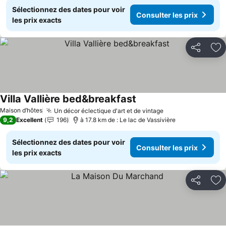
Sélectionnez des dates pour voir
Consulter les prix
les prix exacts
Partager
Aj
Villa Vallière bed&breakfast
Consulter les prix
Maison d’hôtes
Un décor éclectique d'art et de vintage
Consulter les pr
9,2
Excellent
196
à 17.8 km de : Le lac de Vassivière
Sélectionnez des dates pour voir
Consulter les prix
les prix exacts
Partager
Aj