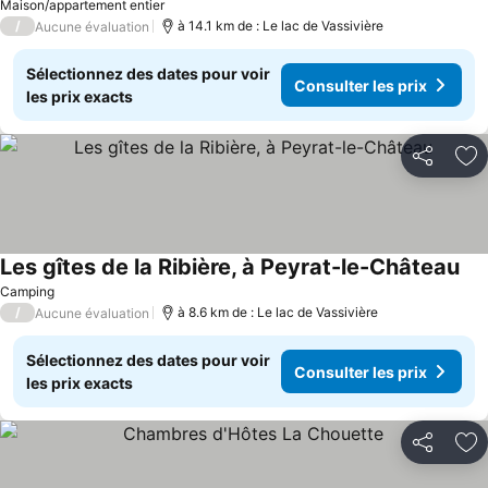
Maison/appartement entier
/
à 14.1 km de : Le lac de Vassivière
Aucune évaluation
Sélectionnez des dates pour voir
Consulter les prix
les prix exacts
Partager
Aj
Les gîtes de la Ribière, à Peyrat-le-Château
Con
Camping
/
à 8.6 km de : Le lac de Vassivière
Aucune évaluation
Sélectionnez des dates pour voir
Consulter les prix
les prix exacts
Partager
Aj