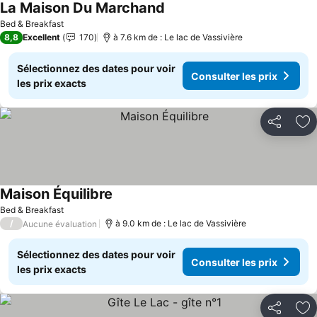
La Maison Du Marchand
Consulter les prix
Bed & Breakfast
8,8
Excellent
170
à 7.6 km de : Le lac de Vassivière
Sélectionnez des dates pour voir
Consulter les prix
les prix exacts
Partager
Aj
Maison Équilibre
Consulter les prix
Bed & Breakfast
/
à 9.0 km de : Le lac de Vassivière
Aucune évaluation
Sélectionnez des dates pour voir
Consulter les prix
les prix exacts
Partager
Aj