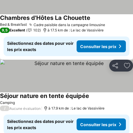
Chambres d'Hôtes La Chouette
Consulter les prix
Bed & Breakfast
Cadre paisible dans la campagne limousine
Consulter le
9,5
Excellent
102
à 17.5 km de : Le lac de Vassivière
Sélectionnez des dates pour voir
Consulter les prix
les prix exacts
Partager
Aj
Séjour nature en tente équipée
Consulter les prix
Camping
/
à 17.9 km de : Le lac de Vassivière
Aucune évaluation
Sélectionnez des dates pour voir
Consulter les prix
les prix exacts