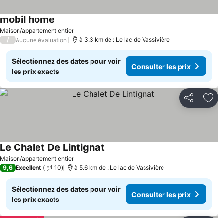
mobil home
Consulter les prix
Maison/appartement entier
/
à 3.3 km de : Le lac de Vassivière
Aucune évaluation
Sélectionnez des dates pour voir
Consulter les prix
les prix exacts
Partager
Aj
Le Chalet De Lintignat
Consulter les prix
Maison/appartement entier
9,6
Excellent
10
à 5.6 km de : Le lac de Vassivière
Sélectionnez des dates pour voir
Consulter les prix
les prix exacts