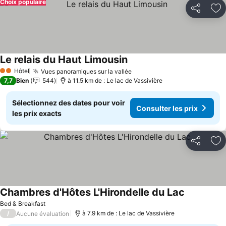
Choix populaire
Partager
Aj
Le relais du Haut Limousin
Consulter les prix
Hôtel
Vues panoramiques sur la vallée
Consulter les prix
2 Étoiles
7,7
Bien
544
à 11.5 km de : Le lac de Vassivière
Sélectionnez des dates pour voir
Consulter les prix
les prix exacts
Partager
Aj
Chambres d'Hôtes L'Hirondelle du Lac
Consulter l
Bed & Breakfast
/
à 7.9 km de : Le lac de Vassivière
Aucune évaluation