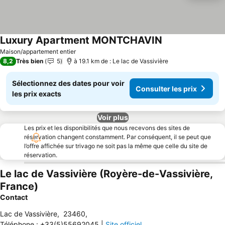
Luxury Apartment MONTCHAVIN
Consulter les pri
Maison/appartement entier
8,2
Très bien
5
à 19.1 km de : Le lac de Vassivière
Sélectionnez des dates pour voir
Consulter les prix
les prix exacts
Voir plus
Les prix et les disponibilités que nous recevons des sites de
réservation changent constamment. Par conséquent, il se peut que
l’offre affichée sur trivago ne soit pas la même que celle du site de
réservation.
Le lac de Vassivière (Royère-de-Vassivière,
France)
Contact
Lac de Vassivière
,
23460
,
Téléphone
:
+33(5)55692045
|
Site officiel