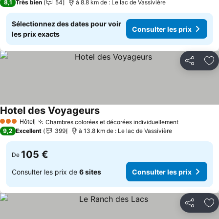
8,1
Très bien
54
à 8.8 km de : Le lac de Vassivière
Sélectionnez des dates pour voir
Consulter les prix
les prix exacts
Partager
Aj
Hotel des Voyageurs
Consulter les prix
Hôtel
Chambres colorées et décorées individuellement
Consulter l
3 Étoiles
9,2
Excellent
399
à 13.8 km de : Le lac de Vassivière
105 €
De
Consulter les prix de
6 sites
Consulter les prix
Partager
Aj