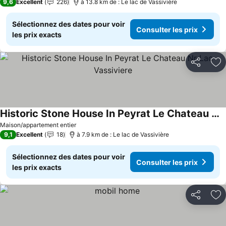
9,6
Excellent
226
à 13.8 km de : Le lac de Vassivière
Sélectionnez des dates pour voir
Consulter les prix
les prix exacts
Partager
Aj
Historic Stone House In Peyrat Le Chateau Nr Lac Vassiviere
Consulter les prix
Maison/appartement entier
9,1
Excellent
18
à 7.9 km de : Le lac de Vassivière
Sélectionnez des dates pour voir
Consulter les prix
les prix exacts
Partager
Aj