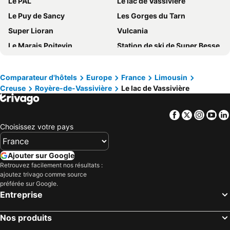
Le PAL
Le lac de Vassivière
Le Puy de Sancy
Les Gorges du Tarn
Super Lioran
Vulcania
Le Marais Poitevin
Station de ski de Super Besse
Gouffre de Padirac
La Vallée des Singes
Circuit de Nevers Magny-Cours
Maison du Marais poitevin
Comparateur d'hôtels
Europe
France
Limousin
Creuse
Royère-de-Vassivière
Le lac de Vassivière
Château de Chenonceau
Gare de Niort
Gare du Futuroscope
Gare de Poitiers
Facebook
Twitter
Insta
Yo
Les Antilles de Jonzac
Hier un village
Choisissez votre pays
Gare de Tours
Garorock
Geoffroy-Guichard
Le Lac des Sapins
Ajouter sur Google
La Place de Jaude
Gare de Limoges-Bénédictins
Retrouvez facilement nos résultats :
ajoutez trivago comme source
Volcan de Lemptegy
Aéroport de Clermont-Ferrand Auvergne
préférée sur Google.
Entreprise
Lascaux II
Festival International de théâtre de rue
Parc Floral
Basilique du Sacré Coeur
Nos produits
Le Puy de Dôme
Chastreix Sancy