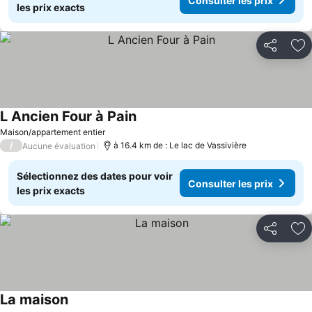
Consulter les prix
les prix exacts
Partager
Aj
L Ancien Four à Pain
Consulter les prix
Maison/appartement entier
/
à 16.4 km de : Le lac de Vassivière
Aucune évaluation
Sélectionnez des dates pour voir
Consulter les prix
les prix exacts
Partager
Aj
La maison
Consulter les prix