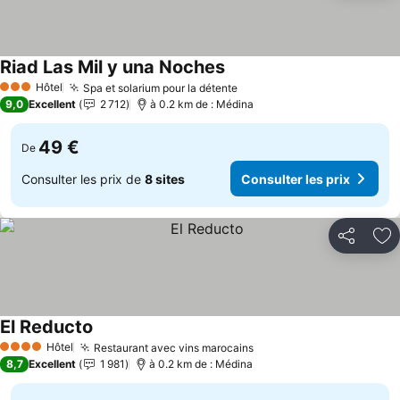
Riad Las Mil y una Noches
Consulter les prix
Hôtel
Spa et solarium pour la détente
Consulter les prix
3 Étoiles
9,0
Excellent
2 712
à 0.2 km de : Médina
49 €
De
Consulter les prix de
8 sites
Consulter les prix
Partager
Aj
El Reducto
Consulter les prix
Hôtel
Restaurant avec vins marocains
Consulter les prix
4 Étoiles
8,7
Excellent
1 981
à 0.2 km de : Médina