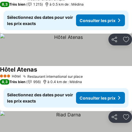
3 Étoiles
8,3
Très bien
1 215
à 0.5 km de : Médina
Sélectionnez des dates pour voir
Consulter les prix
les prix exacts
Partager
Aj
Hôtel Atenas
Consulter les prix
Hôtel
Restaurant international sur place
Consulter les prix
3 Étoiles
8,3
Très bien
956
à 0.4 km de : Médina
Sélectionnez des dates pour voir
Consulter les prix
les prix exacts
Partager
Aj