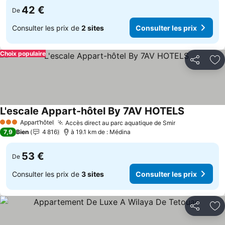
42 €
De
Consulter les prix de
2 sites
Consulter les prix
Choix populaire
Partager
Aj
L'escale Appart-hôtel By 7AV HOTELS
Consulter l
Appart’hôtel
Accès direct au parc aquatique de Smir
Consulter les
3 Étoiles
7,9
Bien
4 816
à 19.1 km de : Médina
53 €
De
Consulter les prix de
3 sites
Consulter les prix
Partager
Aj