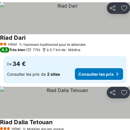
Partager
Aj
Riad Dari
Consulter les prix
Hôtel
Hammam traditionnel pour te détendre
Consulter les prix
2 Étoiles
8,3
Très bien
774
à 0.7 km de : Médina
34 €
De
Consulter les prix de
2 sites
Consulter les prix
Partager
Aj
Riad Dalia Tetouan
Consulter les prix
Hôtel
Mobilier ancien unique
Consulter les prix