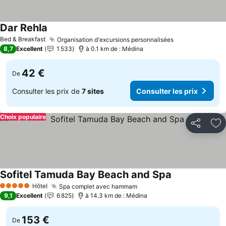
Dar Rehla
Consulter les prix
Bed & Breakfast
Organisation d'excursions personnalisées
Consulter les 
8,7
Excellent
1 533
à 0.1 km de : Médina
42 €
De
Consulter les prix de
7 sites
Consulter les prix
Choix populaire
Partager
Aj
Sofitel Tamuda Bay Beach and Spa
Consulter les 
Hôtel
Spa complet avec hammam
Consulter les prix
5 Étoiles
9,1
Excellent
6 825
à 14.3 km de : Médina
153 €
De