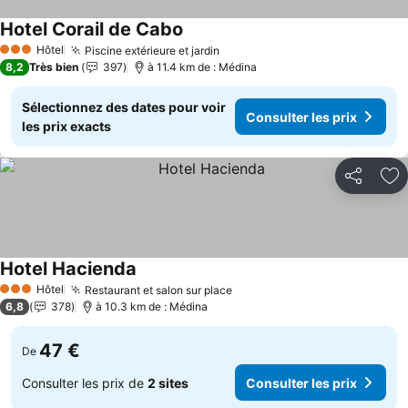
Hotel Corail de Cabo
Consulter les prix
Hôtel
Piscine extérieure et jardin
Consulter les prix
3 Étoiles
8,2
Très bien
397
à 11.4 km de : Médina
Sélectionnez des dates pour voir
Consulter les prix
les prix exacts
Partager
Aj
Hotel Hacienda
Consulter les prix
Hôtel
Restaurant et salon sur place
Consulter les prix
3 Étoiles
6,8
378
à 10.3 km de : Médina
47 €
De
Consulter les prix de
2 sites
Consulter les prix