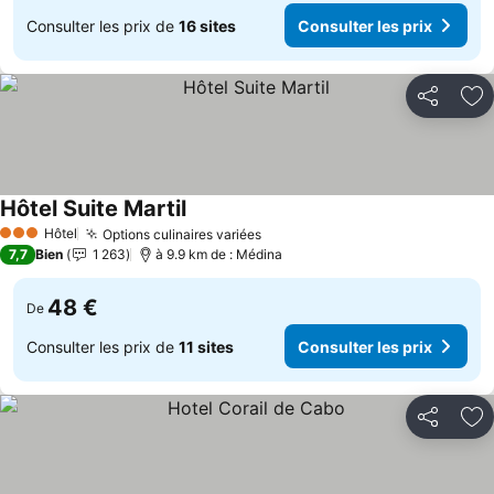
Consulter les prix de
16 sites
Consulter les prix
Partager
Aj
Hôtel Suite Martil
Consulter les prix
Hôtel
Options culinaires variées
Consulter les prix
3 Étoiles
7,7
Bien
1 263
à 9.9 km de : Médina
48 €
De
Consulter les prix de
11 sites
Consulter les prix
Partager
Aj