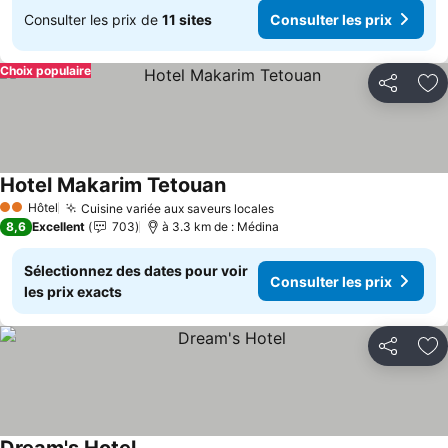
Consulter les prix de
11 sites
Consulter les prix
Choix populaire
Partager
Aj
Hotel Makarim Tetouan
Consulter les prix
Hôtel
Cuisine variée aux saveurs locales
Consulter les prix
2 Étoiles
8,6
Excellent
703
à 3.3 km de : Médina
Sélectionnez des dates pour voir
Consulter les prix
les prix exacts
Partager
Aj