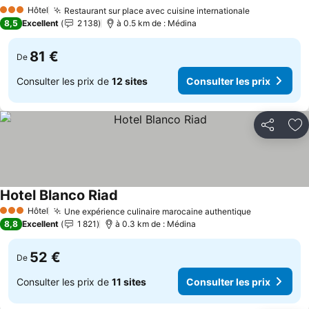
Consulter les prix
Hôtel
Restaurant sur place avec cuisine internationale
Consulter l
3 Étoiles
8,5
Excellent
2 138
à 0.5 km de : Médina
81 €
De
Consulter les prix de
12 sites
Consulter les prix
Partager
Aj
Hotel Blanco Riad
Consulter les prix
Hôtel
Une expérience culinaire marocaine authentique
Consulter l
3 Étoiles
8,8
Excellent
1 821
à 0.3 km de : Médina
52 €
De
Consulter les prix de
11 sites
Consulter les prix