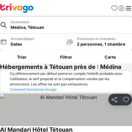
Favoris
Se con
Me
Destination
Médina, Tétouan
Arrivée/départ
Personnes et chambres
Dates
2 personnes, 1 chambre
Trier
Filtrer
Carte
Hébergements à Tétouan près de : Médina
Ce référencement par défaut prend en compte l’intérêt probable pour
l’utilisateur, le tarif proposé et la compensation versée par les
annonceurs. Les offres ne sont pas exhaustives.
Comment fonctionne trivago
Partager
Aj
Al Mandari Hôtel Tétouan