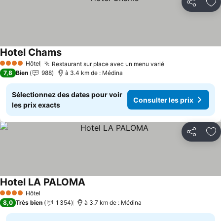
Partager
Aj
Hotel Chams
Consulter les prix
Hôtel
Restaurant sur place avec un menu varié
Consulter les p
4 Étoiles
7,8
Bien
988
à 3.4 km de : Médina
Sélectionnez des dates pour voir
Consulter les prix
les prix exacts
Partager
Aj
Hotel LA PALOMA
Consulter les prix
Hôtel
4 Étoiles
8,0
Très bien
1 354
à 3.7 km de : Médina