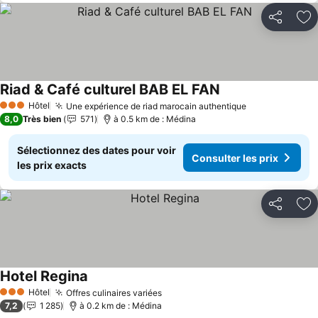
Partager
Aj
Riad & Café culturel BAB EL FAN
Consulter les prix
Hôtel
Une expérience de riad marocain authentique
Consulter les
3 Étoiles
8,0
Très bien
571
à 0.5 km de : Médina
Sélectionnez des dates pour voir
Consulter les prix
les prix exacts
Partager
Aj
Hotel Regina
Consulter les prix
Hôtel
Offres culinaires variées
Consulter les prix
3 Étoiles
7,2
1 285
à 0.2 km de : Médina