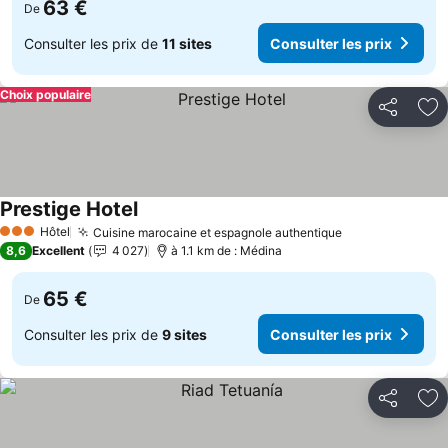
63 €
De
Consulter les prix de
11 sites
Consulter les prix
Choix populaire
Partager
Aj
Prestige Hotel
Consulter les prix
Hôtel
Cuisine marocaine et espagnole authentique
Consulter les 
3 Étoiles
8,6
Excellent
4 027
à 1.1 km de : Médina
65 €
De
Consulter les prix de
9 sites
Consulter les prix
Partager
Aj