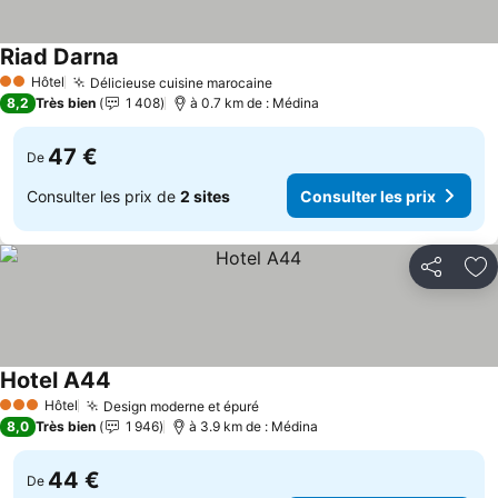
Riad Darna
Consulter les prix
Hôtel
Délicieuse cuisine marocaine
Consulter les prix
2 Étoiles
8,2
Très bien
1 408
à 0.7 km de : Médina
47 €
De
Consulter les prix de
2 sites
Consulter les prix
Partager
Aj
Hotel A44
Consulter les prix
Hôtel
Design moderne et épuré
Consulter les prix
3 Étoiles
8,0
Très bien
1 946
à 3.9 km de : Médina
44 €
De