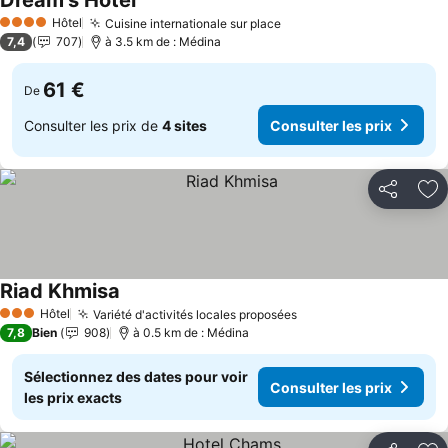
Dream's Hotel
Consulter les prix
Hôtel
Cuisine internationale sur place
Consulter les prix
4 Étoiles
7,4
707
à 3.5 km de : Médina
61 €
De
Consulter les prix de
4 sites
Consulter les prix
Partager
Aj
Riad Khmisa
Consulter les prix
Hôtel
Variété d'activités locales proposées
Consulter les prix
3 Étoiles
7,8
Bien
908
à 0.5 km de : Médina
Sélectionnez des dates pour voir
Consulter les prix
les prix exacts