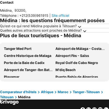
Contact
Médina
,
93200
,
Téléphone
:
+212(539)961915
|
Site officiel
Médina : les questions fréquemment posées
Qu'est-ce qui rend Médina populaire à Tétouan?
Quelles autres attractions sont proches de Médina?
Plus de lieux touristiques - Médina
Tanger Med Port
Aéroport de Málaga - Costa del Dol
Centre Historique de Malaga
Aéroport Fès - Saïss
Porte de la Baie de Cadix
Royal Golf de Cabo Negro
Aéroport de Tanger-Ibn Battouta
M'diq Beach
Playamar
Puerto Bahía de Algeciras
Plage de la Malagueta
Sidi Ahmed Tijani Mosque
Benalmádena Costa
Fuengirola
Comparateur d'hôtels
Afrique
Maroc
Tanger-Tétouan
Tétouan
Médina
Port de Tarifa
Lixus
Gare Vialia - Maria Zambrano
Puerto Banús