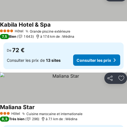
Kabila Hotel & Spa
Consulter les prix
Hôtel
Grande piscine extérieure
Consulter les prix
4 Étoiles
7,5
Bien
1 643
à 17.6 km de : Médina
72 €
De
Consulter les prix de
13 sites
Consulter les prix
Partager
Aj
Maliana Star
Consulter les prix
Hôtel
Cuisine marocaine et internationale
Consulter les prix
3 Étoiles
8,3
Très bien
296
à 7.1 km de : Médina