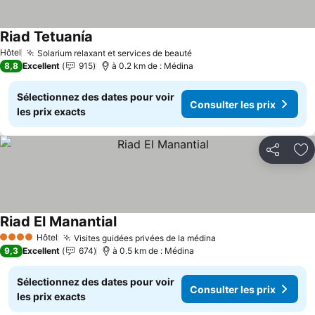
Riad Tetuanía
Consulter les prix
Hôtel
Solarium relaxant et services de beauté
Consulter les prix
8,8
Excellent
915
à 0.2 km de : Médina
Sélectionnez des dates pour voir
Consulter les prix
les prix exacts
Partager
Aj
Riad El Manantial
Consulter les prix
Hôtel
Visites guidées privées de la médina
Consulter les prix
4 Étoiles
9,3
Excellent
674
à 0.5 km de : Médina
Sélectionnez des dates pour voir
Consulter les prix
les prix exacts