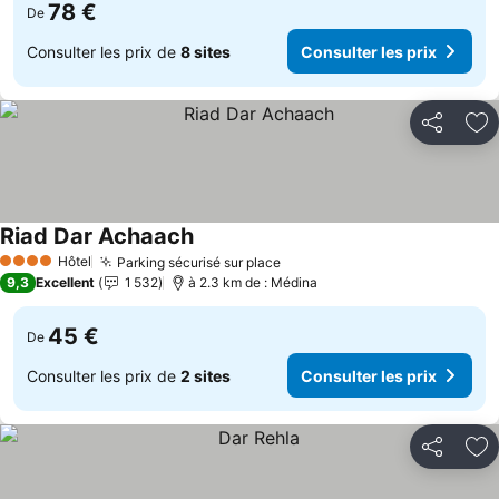
78 €
De
Consulter les prix de
8 sites
Consulter les prix
Partager
Aj
Riad Dar Achaach
Consulter les prix
Hôtel
Parking sécurisé sur place
Consulter les prix
4 Étoiles
9,3
Excellent
1 532
à 2.3 km de : Médina
45 €
De
Consulter les prix de
2 sites
Consulter les prix
Partager
Aj