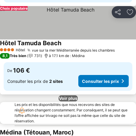
Choix populaire
Partager
Aj
Hôtel Tamuda Beach
Consulter les prix
Hôtel
vue sur la mer Méditerranée depuis les chambres
Consulter
4 Étoiles
8,1
Très bien
731
à 17.1 km de : Médina
106 €
De
Consulter les prix de
2 sites
Consulter les prix
Voir plus
Les prix et les disponibilités que nous recevons des sites de
réservation changent constamment. Par conséquent, il se peut que
l’offre affichée sur trivago ne soit pas la même que celle du site de
réservation.
Médina (Tétouan, Maroc)