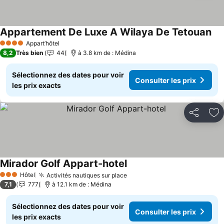
Appartement De Luxe A Wilaya De Tetouan
Con
Appart’hôtel
4 Étoiles
8,2
Très bien
44
à 3.8 km de : Médina
Sélectionnez des dates pour voir
Consulter les prix
les prix exacts
Partager
Aj
Mirador Golf Appart-hotel
Consulter les prix
Hôtel
Activités nautiques sur place
Consulter les prix
3 Étoiles
7,1
777
à 12.1 km de : Médina
Sélectionnez des dates pour voir
Consulter les prix
les prix exacts