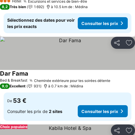
Hôtel
Excursions et services de bien-être
Consulter les prix
3 Étoiles
8,2
Très bien
1 692
à 10.5 km de : Médina
Sélectionnez des dates pour voir
Consulter les prix
les prix exacts
Partager
Aj
Dar Fama
Consulter les prix
Bed & Breakfast
Cheminée extérieure pour tes soirées détente
Consulter l
9,0
Excellent
931
à 0.7 km de : Médina
53 €
De
Consulter les prix de
2 sites
Consulter les prix
Choix populaire
Partager
Aj