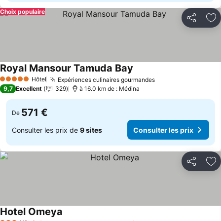
Choix populaire
Partager
Aj
Royal Mansour Tamuda Bay
Consulter les prix
Hôtel
Expériences culinaires gourmandes
Consulter les prix
5 Étoiles
9,7
Excellent
329
à 16.0 km de : Médina
571 €
De
Consulter les prix de
9 sites
Consulter les prix
Partager
Aj
Hotel Omeya
Consulter les prix