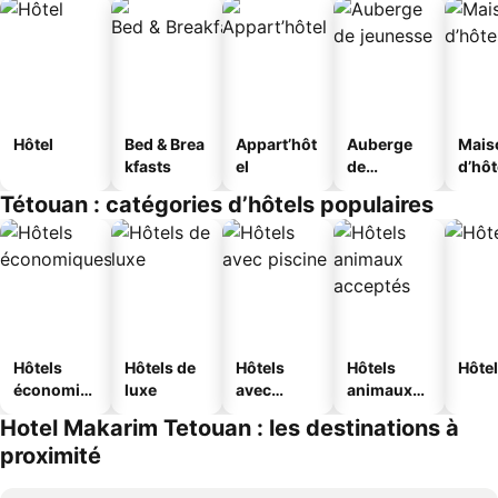
Hôtel
Bed & Brea
Appart’hôt
Auberge
Mais
kfasts
el
de
d’hô
jeunesse
Tétouan : catégories d’hôtels populaires
Hôtels
Hôtels de
Hôtels
Hôtels
Hôtel
économiq
luxe
avec
animaux
ues
piscine
acceptés
Hotel Makarim Tetouan : les destinations à
proximité