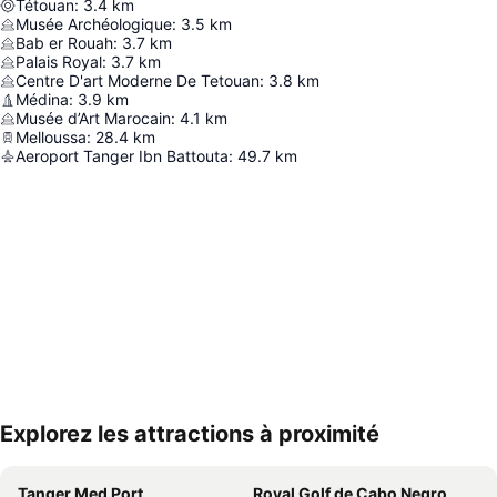
Tétouan
:
3.4
km
Musée Archéologique
:
3.5
km
Bab er Rouah
:
3.7
km
Palais Royal
:
3.7
km
Centre D'art Moderne De Tetouan
:
3.8
km
Médina
:
3.9
km
Musée d’Art Marocain
:
4.1
km
Melloussa
:
28.4
km
Aeroport Tanger Ibn Battouta
:
49.7
km
Explorez les attractions à proximité
Agrandir la carte
Tanger Med Port
Royal Golf de Cabo Negro