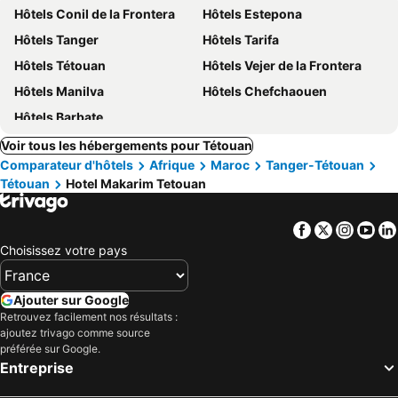
Hôtels Conil de la Frontera
Hôtels Estepona
Hôtels Tanger
Hôtels Tarifa
Hôtels Tétouan
Hôtels Vejer de la Frontera
Hôtels Manilva
Hôtels Chefchaouen
Hôtels Barbate
Voir tous les hébergements pour Tétouan
Comparateur d'hôtels
Afrique
Maroc
Tanger-Tétouan
Tétouan
Hotel Makarim Tetouan
Facebook
Twitter
Insta
Yo
Choisissez votre pays
Ajouter sur Google
Retrouvez facilement nos résultats :
ajoutez trivago comme source
préférée sur Google.
Entreprise