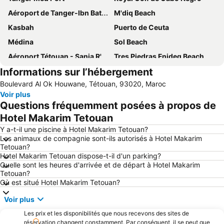
Aéroport de Tanger-Ibn Battouta
M'diq Beach
Kasbah
Puerto de Ceuta
Médina
Sol Beach
Aéroport Tétouan - Sania R'mel
Tres Piedras Fnideq Beach
Informations sur l’hébergement
Rue de la Marine
Plaza de África
Boulevard Al Ok Houwane, Tétouan, 93020, Maroc
Marco Polo
Médina
Voir plus
Marshan
TanjaZZ
Questions fréquemment posées à propos de
Royal Golf de Tanger
Dar al-Makhzen
Hotel Makarim Tetouan
Benítez
Mendoubia Gardens
Y a-t-il une piscine à Hotel Makarim Tetouan?
Les animaux de compagnie sont-ils autorisés à Hotel Makarim
Benzú
Punta Blanca
Tetouan?
Hotel Makarim Tetouan dispose-t-il d'un parking?
Quelle sont les heures d'arrivée et de départ à Hotel Makarim
Tetouan?
Où est situé Hotel Makarim Tetouan?
Voir plus
Les prix et les disponibilités que nous recevons des sites de
réservation changent constamment. Par conséquent, il se peut que