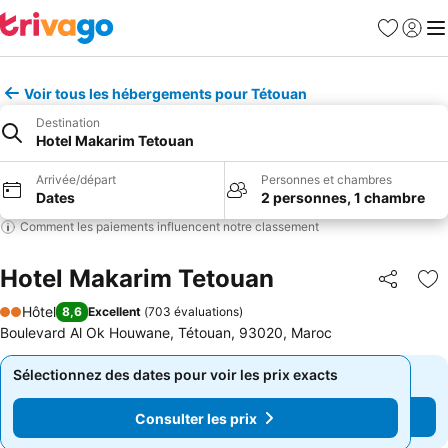
Favoris
Se con
Me
Voir tous les hébergements pour Tétouan
Destination
Hotel Makarim Tetouan
Arrivée/départ
Personnes et chambres
Dates
2 personnes, 1 chambre
Comment les paiements influencent notre classement
Hotel Makarim Tetouan
Partager
Aj
Hôtel
8,6
Excellent
(
703 évaluations
)
2 Étoiles
Boulevard Al Ok Houwane, Tétouan, 93020, Maroc
Sélectionnez des dates pour voir les prix exacts
Sélectionnez des dates pour voir les prix exacts
Consulter les prix
Consulter les prix