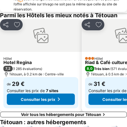
l’offre affichée sur trivago ne soit pas la même que celle du site de
réservation.
Parmi les Hôtels les mieux notés à Tétouan
Partager
Ajouter à mes favoris
Partager
Ajouter à mes
Hôtel
Hôtel
3 Étoiles
Hotel Regina
Riad & Café cultur
7,2
8,0
(
1 285 évaluations
)
Très bien
(
571 évalu
Tétouan, à 0.2 km de : Centre-ville
Tétouan, à 0.5 km de : 
29 €
31 €
de
de
Consulter les prix de
7 sites
Consulter les prix d
Consulter les prix
Consulter le
Voir tous les hébergements pour Tétouan
Tétouan : autres hébergements