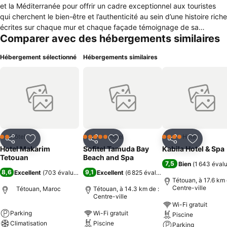
et la Méditerranée pour offrir un cadre exceptionnel aux touristes
qui cherchent le bien-être et l’authenticité au sein d’une histoire riche
écrites sur chaque mur et chaque façade témoignage de sa
Comparer avec des hébergements similaires
civilisation andalouse et méditerranéenne. Dès que vous aurez
franchi le seuil de l’unique hôtel Makarim Tétouan, vous percevrez
Hébergement sélectionné
Hébergements similaires
une atmosphère particulière, chaleureuse et intime, reposante et
enveloppante. Une atmosphère qui donne l'impression de se trouver
dans une maison dans laquelle chaque détail est soigné avec
passion, chaque espace mérite d'être découvert et dans laquelle
chaque client fait l'objet d'attentions sincères et personnalisées.
Hôtel
Hôtel
Hôtel
2 Étoiles
5 Étoiles
4 Étoiles
Partager
Ajouter à mes favoris
Partager
Ajouter à mes favoris
Partager
Ajouter à
Hotel Makarim
Sofitel Tamuda Bay
Kabila Hotel & Spa
Tetouan
Beach and Spa
7,5
Bien
(
1 643 éval
8,6
9,1
Excellent
(
703 évaluations
)
Excellent
(
6 825 évaluations
)
Tétouan, à 17.6 km 
Centre-ville
Tétouan, Maroc
Tétouan, à 14.3 km de :
Centre-ville
Wi-Fi gratuit
Parking
Wi-Fi gratuit
Piscine
Climatisation
Piscine
Parking