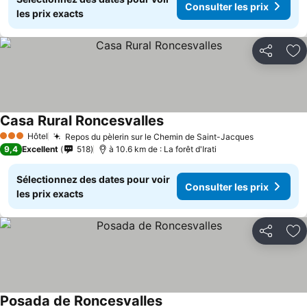
Consulter les prix
les prix exacts
Partager
Aj
Casa Rural Roncesvalles
Hôtel
Repos du pèlerin sur le Chemin de Saint-Jacques
3 Étoiles
9,4
Excellent
518
à 10.6 km de : La forêt d'Irati
Sélectionnez des dates pour voir
Consulter les prix
les prix exacts
Partager
Aj
Posada de Roncesvalles