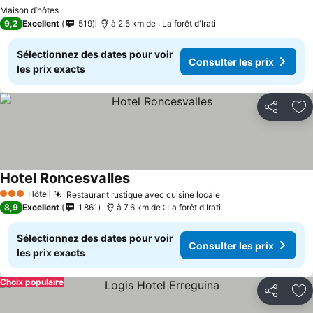
Maison d’hôtes
9,2
Excellent
519
à 2.5 km de : La forêt d'Irati
Sélectionnez des dates pour voir
Consulter les prix
les prix exacts
Partager
Aj
Hotel Roncesvalles
Hôtel
Restaurant rustique avec cuisine locale
3 Étoiles
8,9
Excellent
1 861
à 7.6 km de : La forêt d'Irati
Sélectionnez des dates pour voir
Consulter les prix
les prix exacts
Choix populaire
Partager
Aj