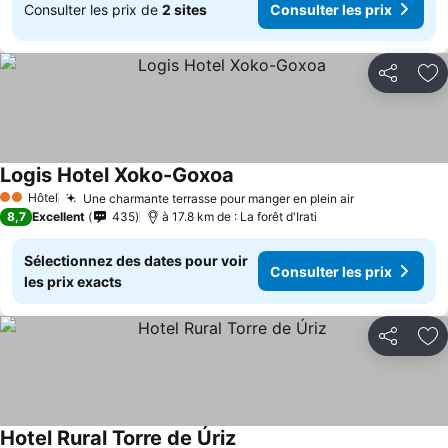
Consulter les prix de
2 sites
Consulter les prix
Partager
Aj
Logis Hotel Xoko-Goxoa
Hôtel
Une charmante terrasse pour manger en plein air
2 Étoiles
8,7
Excellent
435
à 17.8 km de : La forêt d'Irati
Sélectionnez des dates pour voir
Consulter les prix
les prix exacts
Partager
Aj
Hotel Rural Torre de Úriz