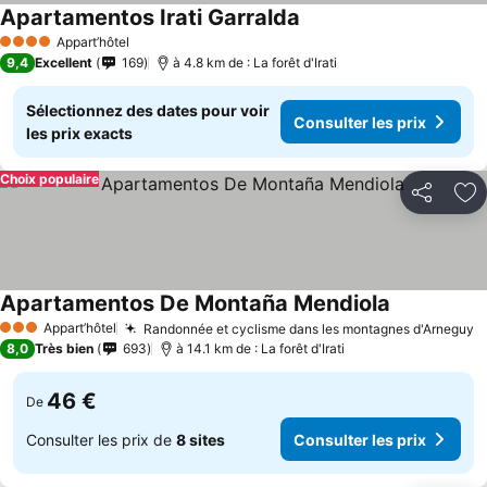
Apartamentos Irati Garralda
Appart’hôtel
4 Étoiles
9,4
Excellent
169
à 4.8 km de : La forêt d'Irati
Sélectionnez des dates pour voir
Consulter les prix
les prix exacts
Choix populaire
Partager
Aj
Apartamentos De Montaña Mendiola
Appart’hôtel
Randonnée et cyclisme dans les montagnes d'Arneguy
3 Étoiles
8,0
Très bien
693
à 14.1 km de : La forêt d'Irati
46 €
De
Consulter les prix de
8 sites
Consulter les prix