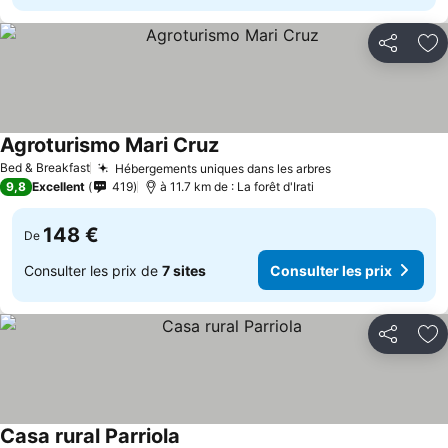
Partager
Aj
Agroturismo Mari Cruz
Bed & Breakfast
Hébergements uniques dans les arbres
9,8
Excellent
419
à 11.7 km de : La forêt d'Irati
148 €
De
Consulter les prix de
7 sites
Consulter les prix
Partager
Aj
Casa rural Parriola