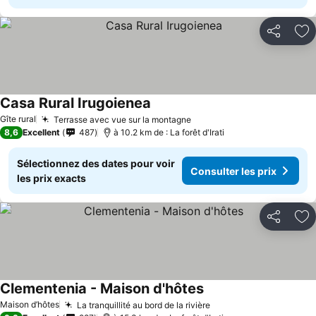
Partager
Aj
Casa Rural Irugoienea
Gîte rural
Terrasse avec vue sur la montagne
8,6
Excellent
487
à 10.2 km de : La forêt d'Irati
Sélectionnez des dates pour voir
Consulter les prix
les prix exacts
Partager
Aj
Clementenia - Maison d'hôtes
Maison d’hôtes
La tranquillité au bord de la rivière