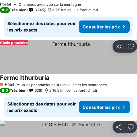
Hostal
Chambres avec vue sur la montagne
8,2
Très bien
3 745
à 7.5 km de : La forêt d'Irati
Sélectionnez des dates pour voir
Consulter les prix
les prix exacts
Choix populaire
Partager
Aj
Ferme Ithurburia
Hôtel
Vues panoramiques sur la vallée et les montagnes
1 Étoiles
8,0
Très bien
626
à 16.5 km de : La forêt d'Irati
Sélectionnez des dates pour voir
Consulter les prix
les prix exacts
Partager
Aj