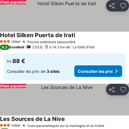
Choix populaire
Partager
Aj
Hotel Silken Puerta de Irati
Hôtel
Piscine extérieure saisonnière
3 Étoiles
9,2
Excellent
2 533
à 14.3 km de : La forêt d'Irati
88 €
De
Consulter les prix de
3 sites
Consulter les prix
Choix populaire
Partager
Aj
Les Sources de La Nive
Hôtel
Vues panoramiques sur la montagne et la rivière
3 Étoiles