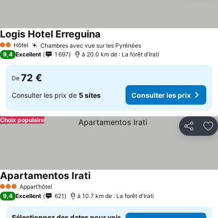
Logis Hotel Erreguina
Hôtel
Chambres avec vue sur les Pyrénées
2 Étoiles
9,4
Excellent
1 697
à 20.0 km de : La forêt d'Irati
72 €
De
Consulter les prix de
5 sites
Consulter les prix
Choix populaire
Partager
Aj
Apartamentos Irati
Appart’hôtel
3 Étoiles
9,4
Excellent
621
à 10.7 km de : La forêt d'Irati
Sélectionnez des dates pour voir