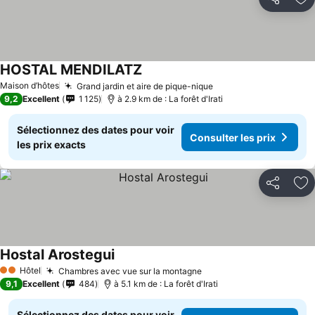
Partager
Aj
HOSTAL MENDILATZ
Maison d’hôtes
Grand jardin et aire de pique-nique
9,2
Excellent
1 125
à 2.9 km de : La forêt d'Irati
Sélectionnez des dates pour voir
Consulter les prix
les prix exacts
Partager
Aj
Hostal Arostegui
Hôtel
Chambres avec vue sur la montagne
2 Étoiles
9,1
Excellent
484
à 5.1 km de : La forêt d'Irati
Sélectionnez des dates pour voir