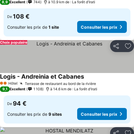
8,9
Excellent
744
à 10.9 km de : La forêt d'Irati
108 €
De
Consulter les prix de
1 site
Consulter les prix
Choix populaire
Partager
Aj
Logis - Andreinia et Cabanes
Hôtel
Terrasse de restaurant au bord de la rivière
2 Étoiles
9,1
Excellent
1 108
à 14.6 km de : La forêt d'Irati
94 €
De
Consulter les prix de
9 sites
Consulter les prix