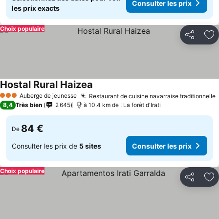
Consulter les prix
les prix exacts
Choix populaire
Partager
Aj
Hostal Rural Haizea
Auberge de jeunesse
Restaurant de cuisine navarraise traditionnelle
3 Étoiles
8,4
Très bien
2 645
à 10.4 km de : La forêt d'Irati
84 €
De
Consulter les prix de
5 sites
Consulter les prix
Choix populaire
Partager
Aj