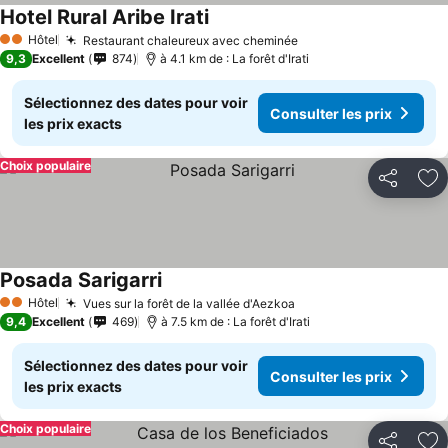
Hotel Rural Aribe Irati
Hôtel
Restaurant chaleureux avec cheminée
2 Étoiles
9,3
Excellent
874
à 4.1 km de : La forêt d'Irati
Sélectionnez des dates pour voir
Consulter les prix
les prix exacts
Choix populaire
Partager
Aj
Posada Sarigarri
Hôtel
Vues sur la forêt de la vallée d'Aezkoa
2 Étoiles
9,4
Excellent
469
à 7.5 km de : La forêt d'Irati
Sélectionnez des dates pour voir
Consulter les prix
les prix exacts
Choix populaire