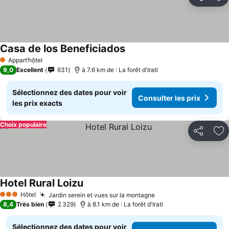
Partager
Aj
Casa de los Beneficiados
Appart’hôtel
1 Étoiles
9,0
Excellent
631
à 7.6 km de : La forêt d'Irati
Sélectionnez des dates pour voir
Consulter les prix
les prix exacts
Choix populaire
Partager
Aj
Hotel Rural Loizu
Hôtel
Jardin serein et vues sur la montagne
3 Étoiles
8,4
Très bien
2 329
à 8.1 km de : La forêt d'Irati
Sélectionnez des dates pour voir