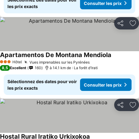
Consulter les prix
les prix exacts
Partager
Aj
Apartamentos De Montana Mendiola
Hôtel
Vues imprenables sur les Pyrénées
3 Étoiles
8,5
Excellent
160
à 14.1 km de : La forêt d'Irati
Sélectionnez des dates pour voir
Consulter les prix
les prix exacts
Partager
Aj
Hostal Rural Iratiko Urkixokoa