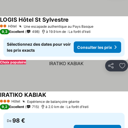
LOGIS Hôtel St Sylvestre
Hôtel
Une escapade authentique au Pays Basque
2 Étoiles
9,3
Excellent
498
à 19.9 km de : La forêt d'Irati
Sélectionnez des dates pour voir
Consulter les prix
les prix exacts
Choix populaire
Partager
Aj
IRATIKO KABIAK
Hôtel
Expérience de balançoire géante
3 Étoiles
9,2
Excellent
715
à 2.0 km de : La forêt d'Irati
98 €
De