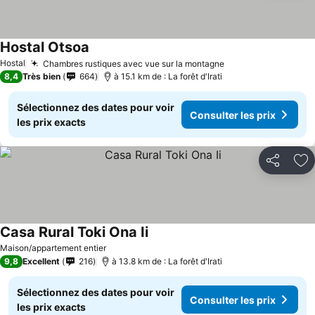
Hostal Otsoa
Hostal
Chambres rustiques avec vue sur la montagne
8,4
Très bien
664
à 15.1 km de : La forêt d'Irati
Sélectionnez des dates pour voir
Consulter les prix
les prix exacts
Partager
Aj
Casa Rural Toki Ona Ii
Maison/appartement entier
9,8
Excellent
216
à 13.8 km de : La forêt d'Irati
Sélectionnez des dates pour voir
Consulter les prix
les prix exacts