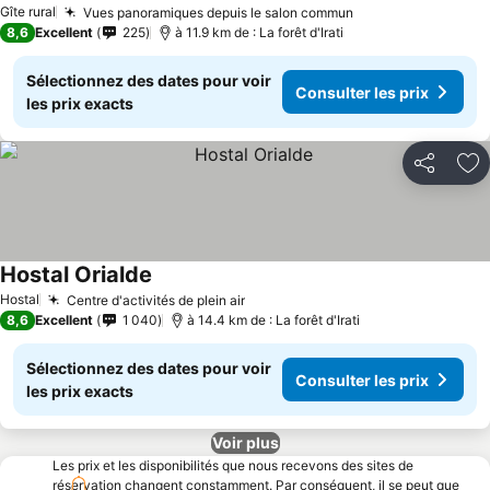
Gîte rural
Vues panoramiques depuis le salon commun
8,6
Excellent
225
à 11.9 km de : La forêt d'Irati
Sélectionnez des dates pour voir
Consulter les prix
les prix exacts
Partager
Aj
Hostal Orialde
Hostal
Centre d'activités de plein air
8,6
Excellent
1 040
à 14.4 km de : La forêt d'Irati
Sélectionnez des dates pour voir
Consulter les prix
les prix exacts
Voir plus
Les prix et les disponibilités que nous recevons des sites de
réservation changent constamment. Par conséquent, il se peut que