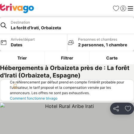
Favoris
Se con
Me
Destination
La forêt d'Irati, Orbaizeta
Arrivée/départ
Personnes et chambres
Dates
2 personnes, 1 chambre
Trier
Filtrer
Carte
Hébergements à Orbaizeta près de : La forêt
d'Irati (Orbaizeta, Espagne)
Ce référencement par défaut prend en compte l’intérêt probable pour
l’utilisateur, le tarif proposé et la compensation versée par les
annonceurs. Les offres ne sont pas exhaustives.
Comment fonctionne trivago
Partager
Aj