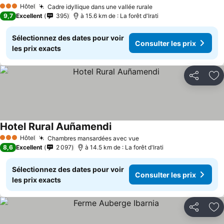
Hôtel
Cadre idyllique dans une vallée rurale
3 Étoiles
9,7
Excellent
395
à 15.6 km de : La forêt d'Irati
Sélectionnez des dates pour voir
Consulter les prix
les prix exacts
Partager
Aj
Hotel Rural Auñamendi
Hôtel
Chambres mansardées avec vue
3 Étoiles
8,6
Excellent
2 097
à 14.5 km de : La forêt d'Irati
Sélectionnez des dates pour voir
Consulter les prix
les prix exacts
Partager
Aj