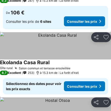
9,3
Excellent
287
à 15.3 km de : La forêt d'Irati
106 €
De
Consulter les prix de
6 sites
Consulter les prix
Partager
Aj
Ekolanda Casa Rural
Gîte rural
Salon commun et terrasse ensoleillée
8,7
Excellent
253
à 15.3 km de : La forêt d'Irati
Sélectionnez des dates pour voir
Consulter les prix
les prix exacts
Partager
Aj