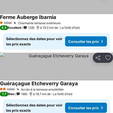
Ferme Auberge Ibarnia
Hôtel
Charmante terrasse extérieure
1 Étoiles
8,5
Excellent
128
à 19.3 km de : La forêt d'Irati
Sélectionnez des dates pour voir
Consulter les prix
les prix exacts
Partager
Aj
Guéraçague Etcheverry Garaya
Hôtel
Accès à la terrasse ensoleillée
2 Étoiles
7,7
Bien
186
à 18.7 km de : La forêt d'Irati
Sélectionnez des dates pour voir
Consulter les prix
les prix exacts