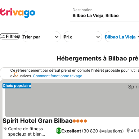
Destination
Filtres
Trier par
Prix
Bilbao La Vieja
Hébergements à Bilbao près 
Ce référencement par défaut prend en compte l’intérêt probable pour l’utili
exhaustives.
Comment fonctionne trivago
Choix populaire
Spirit Hotel Gran Bilbao
4 Étoiles
Consulter les prix
Centre de fitness
Excellent
(30 820 évaluations)
9,1
à 0.
spacieux et bien
Consulter les prix