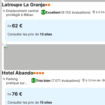
Latroupe La Granja
2 Étoiles
Consulter les prix
Emplacement central
Excellent
(9 155 évaluations)
9,0
à 0.9 k
privilégié à Bilbao
Consulter les prix
62 €
De
Consulter les prix de
13 sites
Hotel Abando
4 Étoiles
Consulter les prix
Parking
Très bien
(7 071 évaluations)
8,2
à 1.0 km de : B
pratique sur
Consulter les prix
place
76 €
De
Consulter les prix de
15 sites