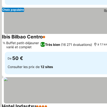
Choix populaire
Ibis Bilbao Centro
1 Étoiles
Consulter les prix
Buffet petit-déjeuner
Très bien
(16 271 évaluations)
8,4
à 1.1 k
varié et complet
Consulter les prix
50 €
De
Consulter les prix de
12 sites
Hotel Indautxu