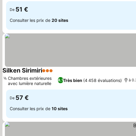
équipé
51 €
De
Consulter les prix de
20 sites
Silken Sirimiri
3 Étoiles
Consulter les prix
Chambres extérieures
Très bien
(4 458 évaluations)
8,1
à 0.
avec lumière naturelle
Consulter les prix
57 €
De
Consulter les prix de
10 sites