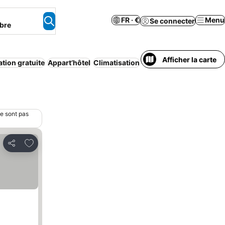
FR · €
Menu
Se connecter
bre
Afficher la carte
tion gratuite
Appart’hôtel
Climatisation
Maison/appartement en
ne sont pas
Ajouter à mes favoris
Partager