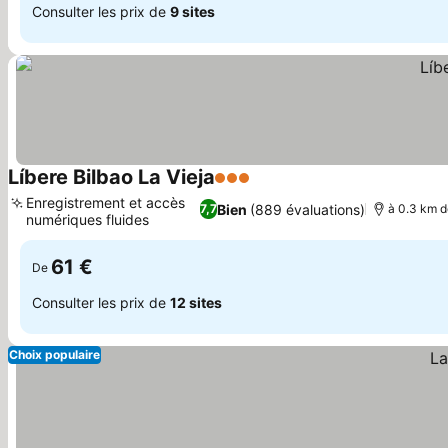
Consulter les prix de
9 sites
Líbere Bilbao La Vieja
3 Étoiles
Consulter les prix
Enregistrement et accès
Bien
(889 évaluations)
7,7
à 0.3 km de
numériques fluides
Consulter les prix
61 €
De
Consulter les prix de
12 sites
Choix populaire