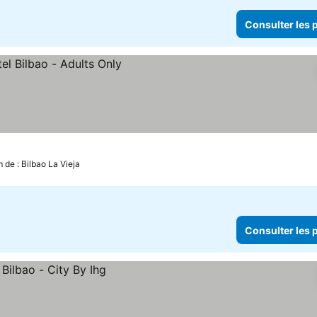
Consulter les p
s prix
 de : Bilbao La Vieja
Consulter les p