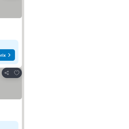
rix
Ajouter à mes favoris
Partager