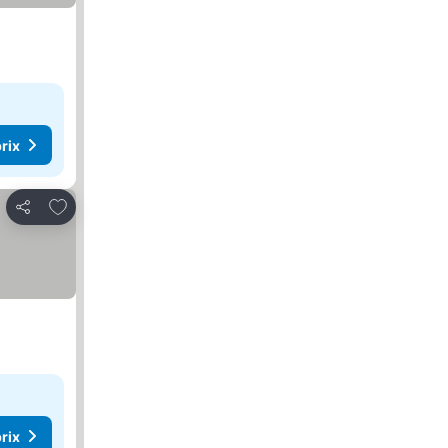
rix
Ajouter à mes favoris
Partager
rix