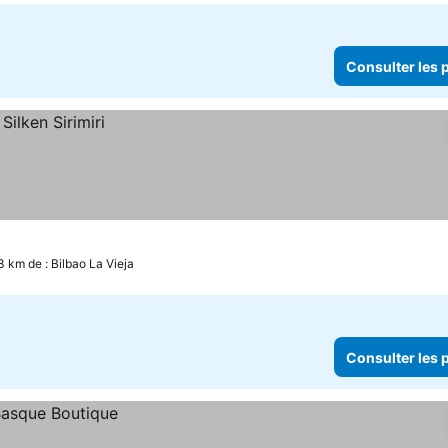
Consulter les p
3 km de : Bilbao La Vieja
Consulter les p