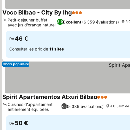
Voco Bilbao - City By Ihg
3 Étoiles
Consulter les prix
Petit-déjeuner buffet
Excellent
(6 359 évaluations)
8,9
à 
avec jus d'orange naturel
Consulter les prix
46 €
De
Consulter les prix de
11 sites
Choix populaire
Spirit Apartamentos Atxuri Bilbao
3 Étoiles
Consulter 
Cuisines d'appartement
(5 389 évaluations)
7,3
à 0.5 km de 
entièrement équipées
Consulter les prix
50 €
De