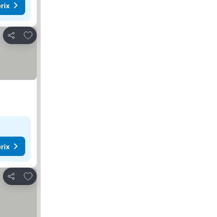
rix
Ajouter à mes favoris
Partager
rix
Ajouter à mes favoris
Partager