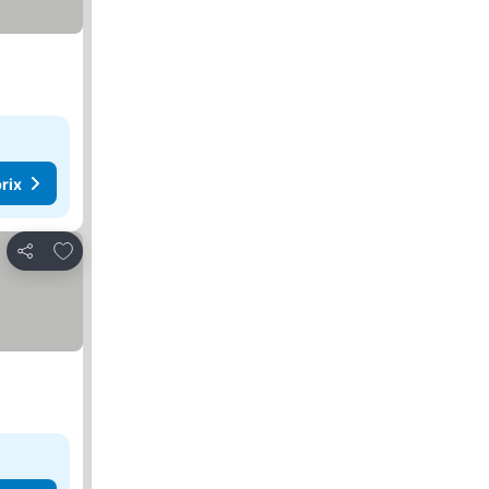
rix
Ajouter à mes favoris
Partager