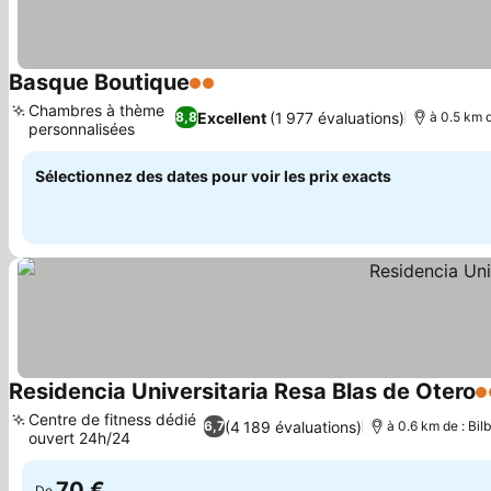
Basque Boutique
2 Étoiles
Consulter les prix
Chambres à thème
Excellent
(1 977 évaluations)
8,8
à 0.5 km d
personnalisées
Consulter les prix
Sélectionnez des dates pour voir les prix exacts
Residencia Universitaria Resa Blas de Otero
2 
Centre de fitness dédié
(4 189 évaluations)
6,7
à 0.6 km de : Bil
ouvert 24h/24
Consulter les prix
70 €
De