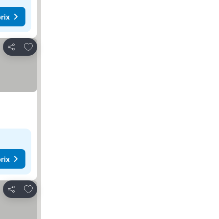
rix
Ajouter à mes favoris
Partager
rix
Ajouter à mes favoris
Partager