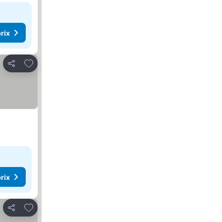
rix
Ajouter à mes favoris
Partager
rix
Ajouter à mes favoris
Partager