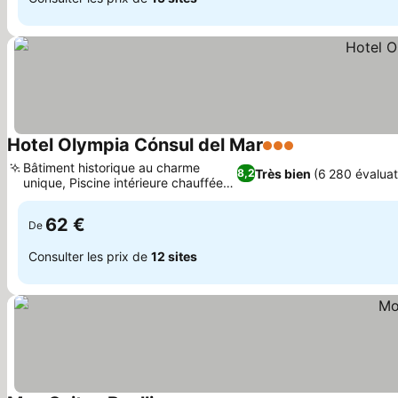
Hotel Olympia Cónsul del Mar
3 Étoiles
Bâtiment historique au charme
Très bien
(6 280 évaluat
8,2
unique, Piscine intérieure chauffée
et sauna
62 €
De
Consulter les prix de
12 sites