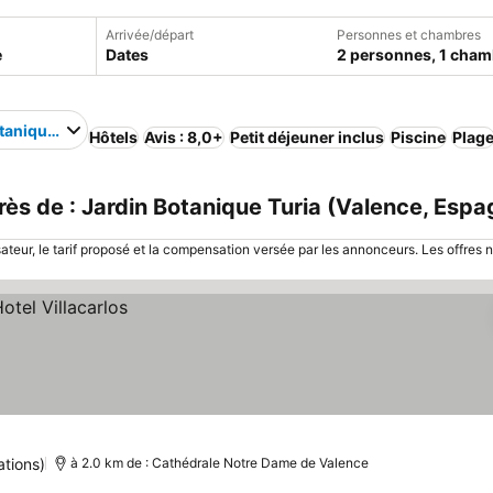
Arrivée/départ
Personnes et chambres
Dates
2 personnes, 1 cham
tanique Turia
Hôtels
Avis : 8,0+
Petit déjeuner inclus
Piscine
Plag
s de : Jardin Botanique Turia (Valence, Espa
sateur, le tarif proposé et la compensation versée par les annonceurs. Les offres 
ations)
à 2.0 km de : Cathédrale Notre Dame de Valence