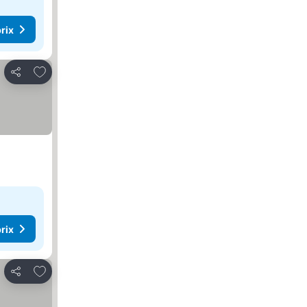
rix
Ajouter à mes favoris
Partager
rix
Ajouter à mes favoris
Partager