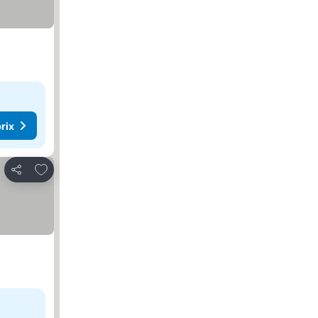
rix
Ajouter à mes favoris
Partager