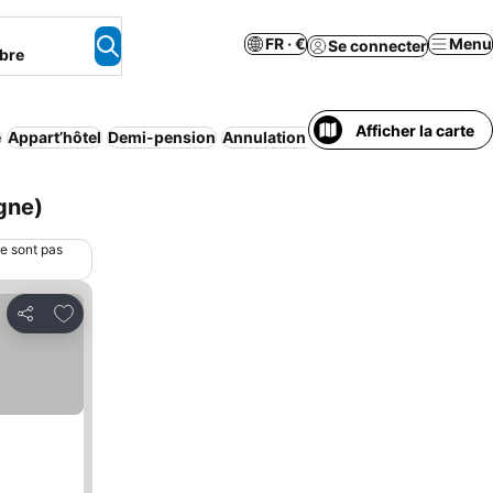
FR · €
Menu
Se connecter
bre
Afficher la carte
e
Appart’hôtel
Demi-pension
Annulation gratuite
Maison/apparte
gne)
ne sont pas
Ajouter à mes favoris
Partager