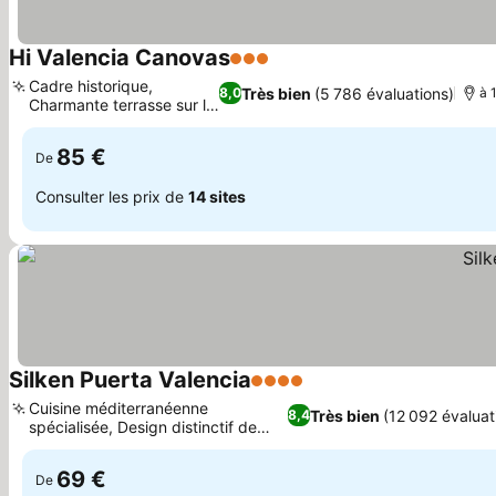
Hi Valencia Canovas
3 Étoiles
Cadre historique,
Très bien
(5 786 évaluations)
8,0
à 
Charmante terrasse sur le
toit
85 €
De
Consulter les prix de
14 sites
Silken Puerta Valencia
4 Étoiles
Cuisine méditerranéenne
Très bien
(12 092 évaluat
8,4
spécialisée, Design distinctif de
Javier Mariscal
69 €
De