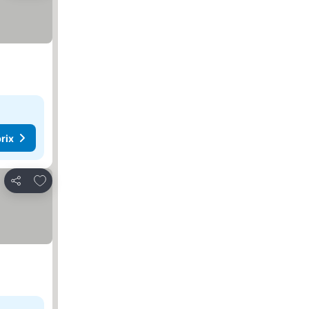
rix
Ajouter à mes favoris
Partager