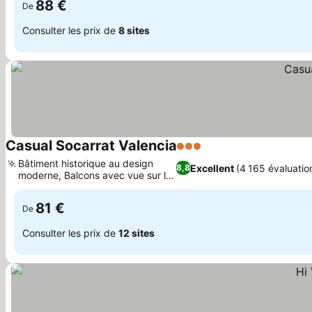
88 €
De
Consulter les prix de
8 sites
Casual Socarrat Valencia
3 Étoiles
Bâtiment historique au design
Excellent
(4 165 évaluatio
8,8
moderne, Balcons avec vue sur la
ville
81 €
De
Consulter les prix de
12 sites