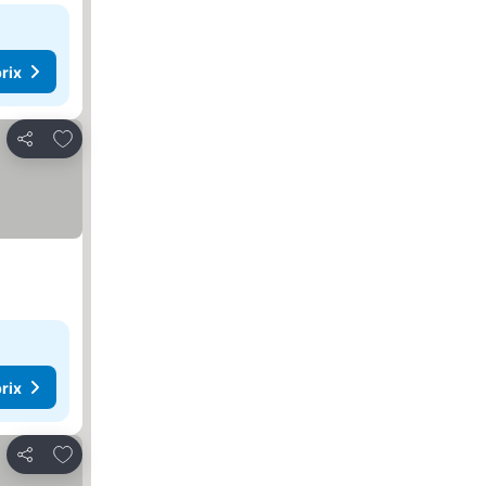
rix
Ajouter à mes favoris
Partager
rix
Ajouter à mes favoris
Partager