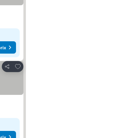
rix
Ajouter à mes favoris
Partager
rix