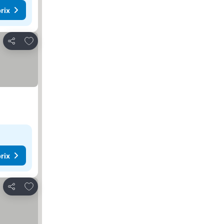
rix
Ajouter à mes favoris
Partager
rix
Ajouter à mes favoris
Partager