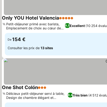
Only YOU Hotel Valencia
5 Étoiles
Petit-déjeuner primé avec barista,
Excellent
(10 254 évalu
9,5
Emplacement de choix au cœur de
Valence
154 €
De
Consulter les prix de
13 sites
One Shot Colón
3 Étoiles
Délicieux petit-déjeuner servi à table,
Très bien
(4 512 éval
8,4
Design de chambre élégant et
contemporain