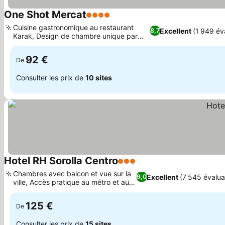
One Shot Mercat
4 Étoiles
Cuisine gastronomique au restaurant
Excellent
(1 949 év
8,7
Karak, Design de chambre unique par
Nonna Design
92 €
De
Consulter les prix de
10 sites
Hotel RH Sorolla Centro
3 Étoiles
Chambres avec balcon et vue sur la
Excellent
(7 545 évalua
9,0
ville, Accès pratique au métro et au
train
125 €
De
Consulter les prix de
15 sites