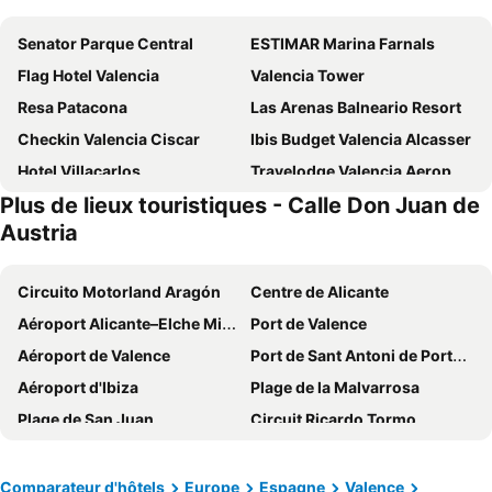
Senator Parque Central
ESTIMAR Marina Farnals
Flag Hotel Valencia
Valencia Tower
Resa Patacona
Las Arenas Balneario Resort
Checkin Valencia Ciscar
Ibis Budget Valencia Alcasser
Hotel Villacarlos
Travelodge Valencia Aeropuerto
Plus de lieux touristiques - Calle Don Juan de
Olympia Hotel Events & Spa
Port Azafata Valencia
Austria
Ibis Budget Valencia Centro Puerto
Hotel Luve
Hotel Loob Valencia
Hotel Turia Valencia
Circuito Motorland Aragón
Centre de Alicante
Only YOU Hotel Valencia
Ilunion Valencia 3
Aéroport Alicante–Elche Miguel Hernández
Port de Valence
Hotel Neptuno
Hotel Albufera
Aéroport de Valence
Port de Sant Antoni de Portmany
One Shot Colón
Port Feria Valencia
Aéroport d'Ibiza
Plage de la Malvarrosa
Hotel Xon's Valencia
Ilunion Valencia 4
Plage de San Juan
Circuit Ricardo Tormo
Novotel Valencia Lavant
Hotel Nido Malvarrosa
Gandía
Vinaròs
Ramada by Wyndham Valencia Almussafes
Parador de El Saler
Esplanade d'Espagne
Plage du Levant
Comparateur d'hôtels
Europe
Espagne
Valence
Casual Socarrat Valencia
Hi Valencia Canovas