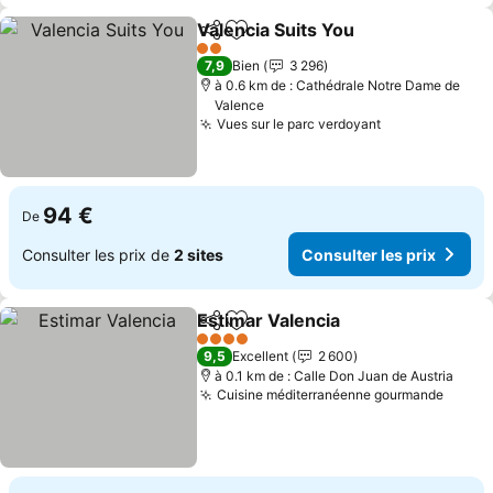
Valencia Suits You
Partager
Ajouter à mes favoris
Consulte
2 Étoiles
7,9
Bien
3 296
à 0.6 km de : Cathédrale Notre Dame de
Valence
Vues sur le parc verdoyant
Consulter les
94 €
De
Consulter les prix de
2 sites
Consulter les prix
Estimar Valencia
Partager
Ajouter à mes favoris
Consulter 
4 Étoiles
9,5
Excellent
2 600
à 0.1 km de : Calle Don Juan de Austria
Cuisine méditerranéenne gourmande
Consul