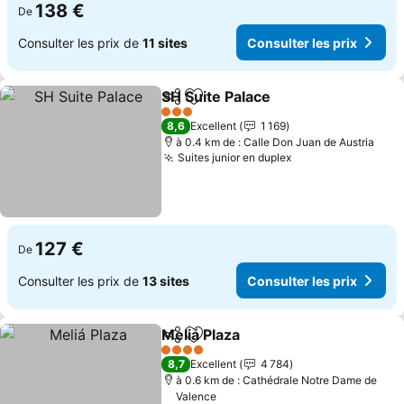
138 €
De
Consulter les prix de
11 sites
Consulter les prix
SH Suite Palace
Partager
Ajouter à mes favoris
Consulter l
3 Étoiles
8,6
Excellent
1 169
à 0.4 km de : Calle Don Juan de Austria
Suites junior en duplex
Consulter les pri
127 €
De
Consulter les prix de
13 sites
Consulter les prix
Meliá Plaza
Partager
Ajouter à mes favoris
Consulter les pr
4 Étoiles
8,7
Excellent
4 784
à 0.6 km de : Cathédrale Notre Dame de
Valence