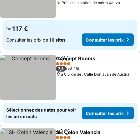
Près de la station de métro Xàtiva
Consulte
117 €
De
Consulter les prix de
16 sites
Consulter les prix
Concept Rooms
Partager
Ajouter à mes favoris
Consulter 
4 Étoiles
7,3
26
à 0.5 km de : Calle Don Juan de Austria
Sélectionnez des dates pour voir
Consulter les prix
les prix exacts
SH Colón Valencia
Partager
Ajouter à mes favoris
Consulte
4 Étoiles