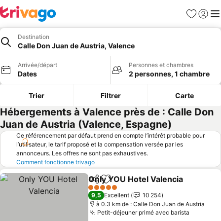
Favoris
Se con
Me
Destination
Calle Don Juan de Austria, Valence
Arrivée/départ
Personnes et chambres
Dates
2 personnes, 1 chambre
Trier
Filtrer
Carte
Hébergements à Valence près de : Calle Don
Juan de Austria (Valence, Espagne)
Ce référencement par défaut prend en compte l’intérêt probable pour
l’utilisateur, le tarif proposé et la compensation versée par les
annonceurs. Les offres ne sont pas exhaustives.
Comment fonctionne trivago
Only YOU Hotel Valencia
Partager
Ajouter à mes favoris
C
5 Étoiles
9,5
Excellent
10 254
à 0.3 km de : Calle Don Juan de Austria
Petit-déjeuner primé avec barista
Consulte