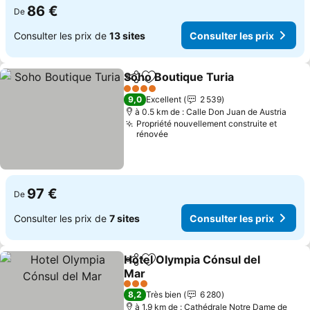
86 €
De
Consulter les prix de
13 sites
Consulter les prix
Soho Boutique Turia
Partager
Ajouter à mes favoris
Consul
4 Étoiles
9,0
Excellent
2 539
à 0.5 km de : Calle Don Juan de Austria
Propriété nouvellement construite et
rénovée
97 €
De
Consulter les prix de
7 sites
Consulter les prix
Hotel Olympia Cónsul del
Partager
Ajouter à mes favoris
Mar
Consulter les prix
3 Étoiles
8,2
Très bien
6 280
à 1.9 km de : Cathédrale Notre Dame de