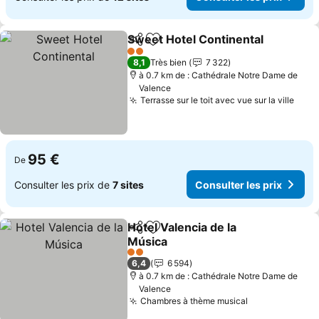
Sweet Hotel Continental
Partager
Ajouter à mes favoris
Co
2 Étoiles
8,1
Très bien
7 322
à 0.7 km de : Cathédrale Notre Dame de
Valence
Terrasse sur le toit avec vue sur la ville
Cons
95 €
De
Consulter les prix de
7 sites
Consulter les prix
Hotel Valencia de la
Partager
Ajouter à mes favoris
Música
Consulter les prix
2 Étoiles
6,4
6 594
à 0.7 km de : Cathédrale Notre Dame de
Valence
Chambres à thème musical
Consulter les