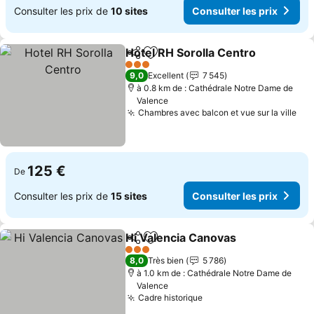
Consulter les prix de
10 sites
Consulter les prix
Hotel RH Sorolla Centro
Partager
Ajouter à mes favoris
Co
3 Étoiles
9,0
Excellent
7 545
à 0.8 km de : Cathédrale Notre Dame de
Valence
Chambres avec balcon et vue sur la ville
Con
125 €
De
Consulter les prix de
15 sites
Consulter les prix
Hi Valencia Canovas
Partager
Ajouter à mes favoris
Consul
3 Étoiles
8,0
Très bien
5 786
à 1.0 km de : Cathédrale Notre Dame de
Valence
Cadre historique
Consulter les prix