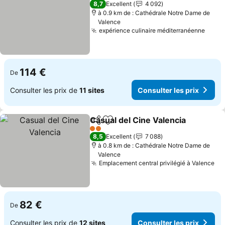
8,7
Excellent
4 092
à 0.9 km de : Cathédrale Notre Dame de
Valence
expérience culinaire méditerranéenne
Consu
114 €
De
Consulter les prix de
11 sites
Consulter les prix
Casual del Cine Valencia
Partager
Ajouter à mes favoris
Co
2 Étoiles
8,5
Excellent
7 088
à 0.8 km de : Cathédrale Notre Dame de
Valence
Emplacement central privilégié à Valence
Co
82 €
De
Consulter les prix de
12 sites
Consulter les prix