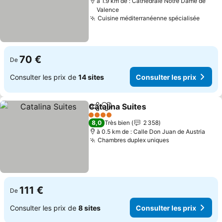
à 1.9 km de : Cathédrale Notre Dame de
Valence
Cuisine méditerranéenne spécialisée
Consul
70 €
De
Consulter les prix de
14 sites
Consulter les prix
Catalina Suites
Partager
Ajouter à mes favoris
Consulter le
4 Étoiles
8,0
Très bien
2 358
à 0.5 km de : Calle Don Juan de Austria
Chambres duplex uniques
Consulter les 
111 €
De
Consulter les prix de
8 sites
Consulter les prix