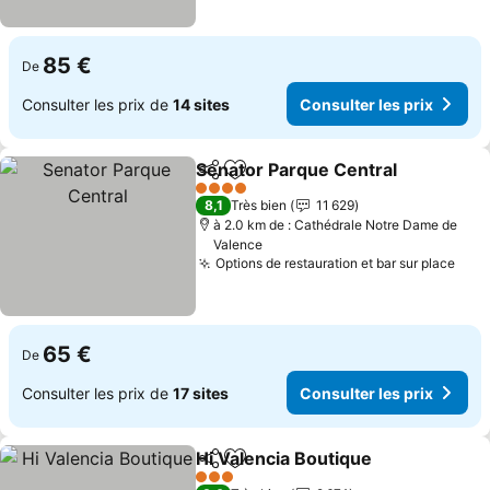
85 €
De
Consulter les prix de
14 sites
Consulter les prix
Senator Parque Central
Partager
Ajouter à mes favoris
Co
4 Étoiles
8,1
Très bien
11 629
à 2.0 km de : Cathédrale Notre Dame de
Valence
Options de restauration et bar sur place
Cons
65 €
De
Consulter les prix de
17 sites
Consulter les prix
Hi Valencia Boutique
Partager
Ajouter à mes favoris
Consul
3 Étoiles