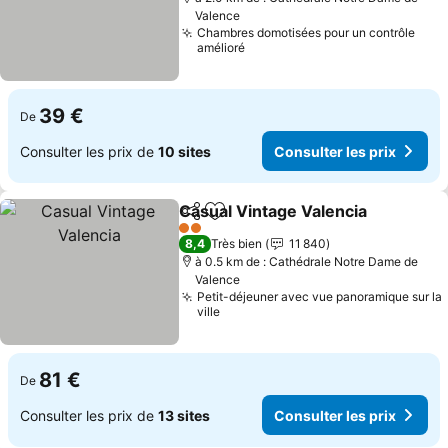
Valence
Chambres domotisées pour un contrôle
amélioré
39 €
De
Consulter les prix de
10 sites
Consulter les prix
Casual Vintage Valencia
Partager
Ajouter à mes favoris
Co
2 Étoiles
8,4
Très bien
11 840
à 0.5 km de : Cathédrale Notre Dame de
Valence
Petit-déjeuner avec vue panoramique sur la
ville
81 €
De
Consulter les prix de
13 sites
Consulter les prix