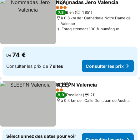
Nommadas Jero Valencia
Partager
Ajouter à mes favoris
3 Étoiles
7,8
Bien
1 851
à 0.8 km de : Cathédrale Notre Dame de
Valence
Enregistrement 100 % numérique
Consulter
74 €
De
Consulter les prix de
7 sites
Consulter les prix
SLEEPN Valencia
Partager
Ajouter à mes favoris
Consulter 
2 Étoiles
9,9
Excellent
21
à 0.4 km de : Calle Don Juan de Austria
Sélectionnez des dates pour voir
Consulter les prix