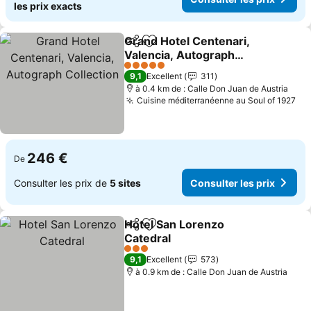
les prix exacts
Grand Hotel Centenari,
Partager
Ajouter à mes favoris
Valencia, Autograph
Collection
Consulter les prix
5 Étoiles
9,1
Excellent
311
à 0.4 km de : Calle Don Juan de Austria
Cuisine méditerranéenne au Soul of 1927
Con
246 €
De
Consulter les prix de
5 sites
Consulter les prix
Hotel San Lorenzo
Partager
Ajouter à mes favoris
Catedral
Consulter les prix
3 Étoiles
9,1
Excellent
573
à 0.9 km de : Calle Don Juan de Austria