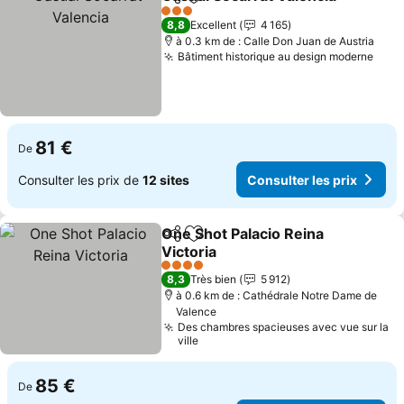
Partager
Ajouter à mes favoris
C
3 Étoiles
8,8
Excellent
4 165
à 0.3 km de : Calle Don Juan de Austria
Bâtiment historique au design moderne
Cons
81 €
De
Consulter les prix de
12 sites
Consulter les prix
One Shot Palacio Reina
Partager
Ajouter à mes favoris
Victoria
Consulter les prix
4 Étoiles
8,3
Très bien
5 912
à 0.6 km de : Cathédrale Notre Dame de
Valence
Des chambres spacieuses avec vue sur la
ville
85 €
De