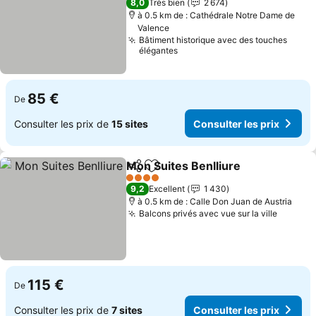
8,0
Très bien
2 674
à 0.5 km de : Cathédrale Notre Dame de
Valence
Bâtiment historique avec des touches
élégantes
85 €
De
Consulter les prix de
15 sites
Consulter les prix
Mon Suites Benlliure
Partager
Ajouter à mes favoris
Consu
4 Étoiles
9,2
Excellent
1 430
à 0.5 km de : Calle Don Juan de Austria
Balcons privés avec vue sur la ville
Consult
115 €
De
Consulter les prix de
7 sites
Consulter les prix