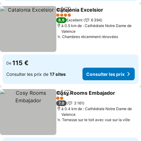
Catalonia Excelsior
Partager
Ajouter à mes favoris
Consult
4 Étoiles
8,6
Excellent
6 394
à 0.5 km de : Cathédrale Notre Dame de
Valence
Chambres récemment rénovées
Consulter
115 €
De
Consulter les prix de
17 sites
Consulter les prix
Cosy Rooms Embajador
Partager
Ajouter à mes favoris
Co
2 Étoiles
7,0
3 161
à 0.4 km de : Cathédrale Notre Dame de
Valence
Terrasse sur le toit avec vue sur la ville
Cons