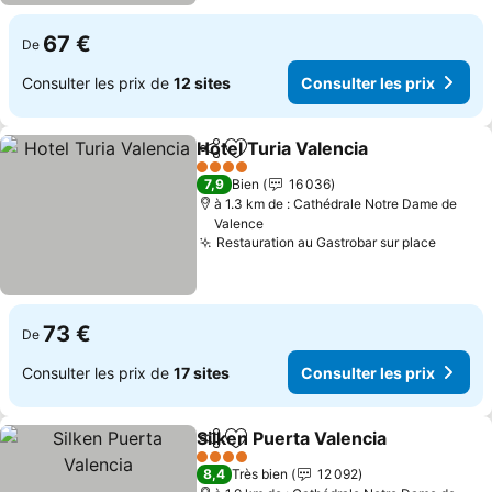
67 €
De
Consulter les prix de
12 sites
Consulter les prix
Hotel Turia Valencia
Partager
Ajouter à mes favoris
Consul
4 Étoiles
7,9
Bien
16 036
à 1.3 km de : Cathédrale Notre Dame de
Valence
Restauration au Gastrobar sur place
Consult
73 €
De
Consulter les prix de
17 sites
Consulter les prix
Silken Puerta Valencia
Partager
Ajouter à mes favoris
Cons
4 Étoiles
8,4
Très bien
12 092