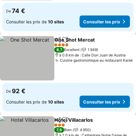
74 €
De
Consulter les prix de
10 sites
Consulter les prix
One Shot Mercat
Partager
Ajouter à mes favoris
Consulter
4 Étoiles
8,7
Excellent
1 949
à 0.6 km de : Calle Don Juan de Austria
Cuisine gastronomique au restaurant Karak
C
92 €
De
Consulter les prix de
10 sites
Consulter les prix
Hotel Villacarlos
Partager
Ajouter à mes favoris
Consulter 
3 Étoiles
7,8
Bien
4 950
à 2.0 km de : Cathédrale Notre Dame de