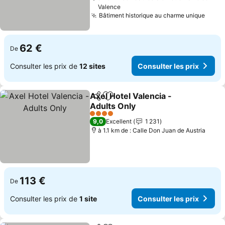
Valence
Bâtiment historique au charme unique
Consu
62 €
De
Consulter les prix de
12 sites
Consulter les prix
Axel Hotel Valencia -
Partager
Ajouter à mes favoris
Adults Only
Consulter les prix
4 Étoiles
9,0
Excellent
1 231
à 1.1 km de : Calle Don Juan de Austria
113 €
De
Consulter les prix de
1 site
Consulter les prix