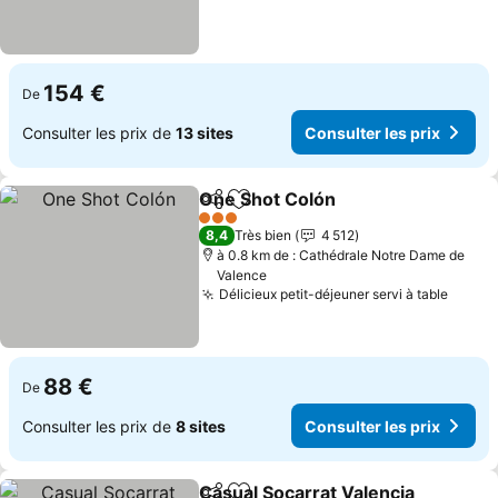
154 €
De
Consulter les prix de
13 sites
Consulter les prix
One Shot Colón
Partager
Ajouter à mes favoris
Consulter l
3 Étoiles
8,4
Très bien
4 512
à 0.8 km de : Cathédrale Notre Dame de
Valence
Délicieux petit-déjeuner servi à table
Consul
88 €
De
Consulter les prix de
8 sites
Consulter les prix
Casual Socarrat Valencia