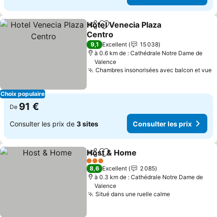
Hotel Venecia Plaza
Partager
Ajouter à mes favoris
Centro
Consulter les prix
9,1
Excellent
15 038
à 0.6 km de : Cathédrale Notre Dame de
Valence
Chambres insonorisées avec balcon et vue
C
Choix populaire
91 €
De
Consulter les prix de
3 sites
Consulter les prix
Host & Home
Partager
Ajouter à mes favoris
Consulter les
3 Étoiles
8,6
Excellent
2 085
à 0.3 km de : Cathédrale Notre Dame de
Valence
Situé dans une ruelle calme
Consulter les