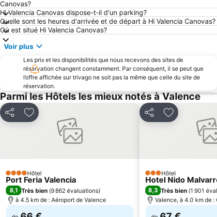
de Puçol
Tavernes
Canovas?
Hi Valencia Canovas dispose-t-il d'un parking?
Stade de Mestella
Place Redonda
Quelle sont les heures d'arrivée et de départ à Hi Valencia Canovas?
El Perelló
Marché central
Où est situé Hi Valencia Canovas?
Pobla de Farnals
Falles d'Alzira
Voir plus
Puerta del Mar
Benimaclet
Les prix et les disponibilités que nous recevons des sites de
réservation changent constamment. Par conséquent, il se peut que
Cabañal - Cañamelar
Paseo Marítimo
l’offre affichée sur trivago ne soit pas la même que celle du site de
Feria de Valence
Tavernes de la Valldigna
réservation.
Parmi les Hôtels les mieux notés à Valence
Port Saplaya Sur
Gare de Joaquín Sorolla
Palacio de Congresos de Valencia
Algirós
Partager
Ajouter à mes favoris
Partager
Ajouter à mes
Faro
Platja del Racó
Castell d'Uxo o d'Uixó
Turia River Gardens - Gulliver Park
Camins al Grau
Corte Inglés Avenida de Francia
Entradas Oceanografic Ciudad de las Artes
Cathédrale Notre Dame de Valence
Hôtel
Hôtel
4 Étoiles
3 Étoiles
Port Feria Valencia
Hotel Nido Malvar
Gran Vía
Museu Comarcal de l'Hort Sud
8,1
8,3
Très bien
(
9 862 évaluations
)
Très bien
(
1 901 éva
Mareny Blau
La Tomatina
à 4.5 km de : Aéroport de Valence
Valence, à 4.0 km de : 
66 €
67 €
de
de