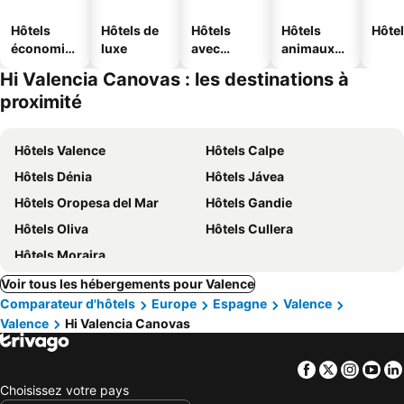
Hôtels
Hôtels de
Hôtels
Hôtels
Hôtel
économiq
luxe
avec
animaux
ues
piscine
acceptés
Hi Valencia Canovas : les destinations à
proximité
Hôtels Valence
Hôtels Calpe
Hôtels Dénia
Hôtels Jávea
Hôtels Oropesa del Mar
Hôtels Gandie
Hôtels Oliva
Hôtels Cullera
Hôtels Moraira
Voir tous les hébergements pour Valence
Comparateur d'hôtels
Europe
Espagne
Valence
Valence
Hi Valencia Canovas
Facebook
Twitter
Insta
Yo
Choisissez votre pays