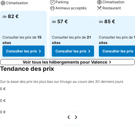
Parking
Climatisation
Climatisation
Animaux acceptés
Restaurant
Consulter les prix
82 €
de
Consulter les prix
Consulter les pri
57 €
85 €
de
de
Consulter les prix de
15
Consulter les prix de
21
Consulter les prix de
sites
sites
sites
Consulter les prix
Consulter les prix
Consulter les prix
Voir tous les hébergements pour Valence
Tendance des prix
Sur la base des prix les plus bas sur trivago au cours des 30 derniers jours
0 €
0 €
0 €