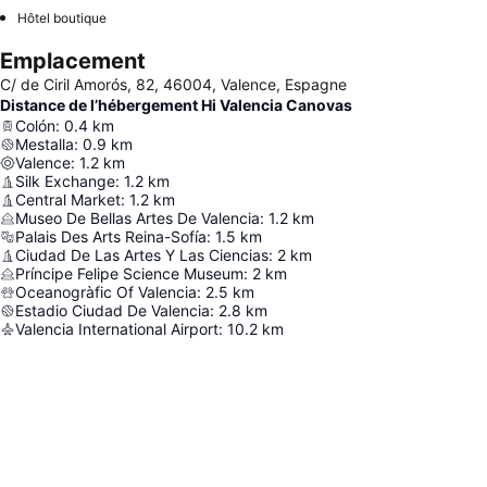
Hôtel boutique
Emplacement
C/ de Ciril Amorós, 82, 46004, Valence, Espagne
Distance de l’hébergement Hi Valencia Canovas
Colón
:
0.4
km
Mestalla
:
0.9
km
Valence
:
1.2
km
Silk Exchange
:
1.2
km
Central Market
:
1.2
km
Museo De Bellas Artes De Valencia
:
1.2
km
Palais Des Arts Reina-Sofía
:
1.5
km
Ciudad De Las Artes Y Las Ciencias
:
2
km
Príncipe Felipe Science Museum
:
2
km
Oceanogràfic Of Valencia
:
2.5
km
Estadio Ciudad De Valencia
:
2.8
km
Valencia International Airport
:
10.2
km