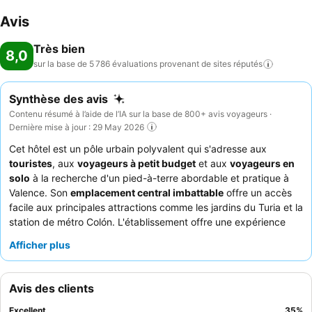
Avis
Très bien
8,0
sur la base de 5 786 évaluations provenant de sites
réputés
Synthèse des avis
Contenu résumé à l’aide de l’IA sur la base de 800+ avis voyageurs ·
Dernière mise à jour : 29 May 2026
Cet hôtel est un pôle urbain polyvalent qui s'adresse aux
touristes
, aux
voyageurs à petit budget
et aux
voyageurs en
solo
à la recherche d'un pied-à-terre abordable et pratique à
Valence. Son
emplacement central imbattable
offre un accès
facile aux principales attractions comme les jardins du Turia et la
station de métro Colón. L'établissement offre une expérience
fluide grâce à sa
borne d'enregistrement automatique ouverte
Afficher plus
24h/24
et à une connexion Wi-Fi toujours performante. Les
clients ne tarissent pas d'éloges sur l'
équipe de réception
amicale et serviable
et apprécient la commodité du
restaurant
Avis des clients
réputé situé en bas
. Pour un séjour plus calme, pensez à
demander une chambre donnant sur l'arrière pour minimiser les
Excellent
35
%