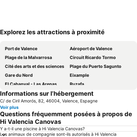
Explorez les attractions à proximité
Agrandir la carte
Port de Valence
Aéroport de Valence
Plage de la Malvarrosa
Circuit Ricardo Tormo
Cité des arts et des sciences
Plage du Puerto Sagunto
Gare du Nord
Eixample
El Cabanyal - Las Arenas
Ruzafa
Informations sur l’hébergement
Quartier Historique
Ciutat Vella
C/ de Ciril Amorós, 82, 46004, Valence, Espagne
Metro Valencia
L'Oceanogràfic
Voir plus
La Zaidía
Gare routière
Questions fréquemment posées à propos de
Plaza del Ayuntamiento
Las Fallas
Hi Valencia Canovas
Malvarrosa
El Saler
Y a-t-il une piscine à Hi Valencia Canovas?
Les animaux de compagnie sont-ils autorisés à Hi Valencia