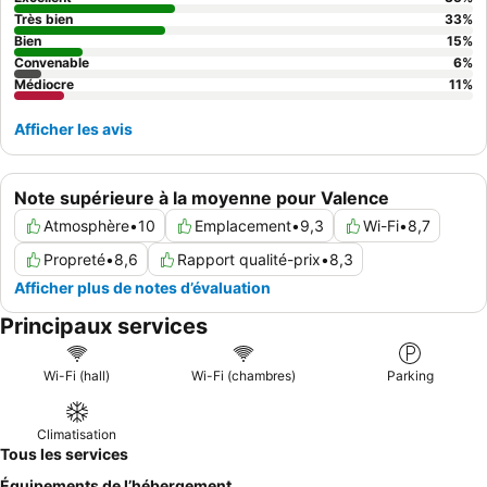
nuisances sonores.
Très bien
33
%
Bien
15
%
Convenable
6
%
Médiocre
11
%
Afficher les avis
Note supérieure à la moyenne pour Valence
Atmosphère
•
10
Emplacement
•
9,3
Wi-Fi
•
8,7
Propreté
•
8,6
Rapport qualité-prix
•
8,3
Afficher plus de notes d’évaluation
Principaux services
Wi-Fi (hall)
Wi-Fi (chambres)
Parking
Climatisation
Tous les services
Équipements de l’hébergement