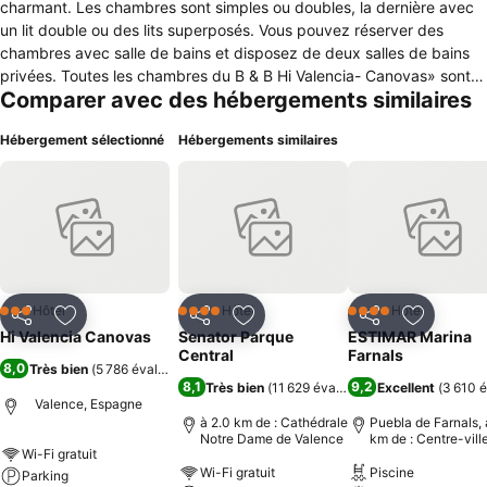
charmant. Les chambres sont simples ou doubles, la dernière avec
un lit double ou des lits superposés. Vous pouvez réserver des
chambres avec salle de bains et disposez de deux salles de bains
privées. Toutes les chambres du B & B Hi Valencia- Canovas» sont
Comparer avec des hébergements similaires
décorées dans un style moderne, lumineux et fonctionnel, avec
chauffage, ventilateur, TV, Wi-Fi et dépôt de bagages gratuit.
Hébergement sélectionné
Hébergements similaires
Chambres: 17 L'auberge propose un petit déjeuner dans le célèbre
"Colon Mercado" et à quelques mètres de la Gran Via Marqués del
Turia et de Calle Colon, deux des principales rues de Valence.
Hôtel
Hôtel
Hôtel
3 Étoiles
4 Étoiles
4 Étoiles
Partager
Ajouter à mes favoris
Partager
Ajouter à mes favoris
Partager
Ajouter à
Hi Valencia Canovas
Senator Parque
ESTIMAR Marina
Central
Farnals
8,0
Très bien
(
5 786 évaluations
)
8,1
9,2
Très bien
(
11 629 évaluations
Excellent
)
(
3 610 é
Valence, Espagne
à 2.0 km de : Cathédrale
Puebla de Farnals, 
Notre Dame de Valence
km de : Centre-vill
Wi-Fi gratuit
Wi-Fi gratuit
Piscine
Parking