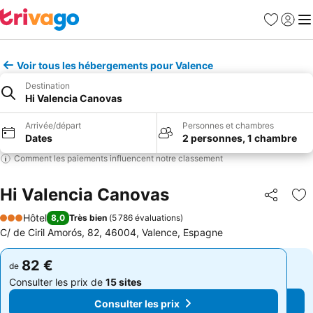
Favoris
Se con
Me
Voir tous les hébergements pour Valence
Destination
Hi Valencia Canovas
Arrivée/départ
Personnes et chambres
Dates
2 personnes, 1 chambre
Comment les paiements influencent notre classement
Hi Valencia Canovas
Partager
Aj
Hôtel
8,0
Très bien
(
5 786 évaluations
)
3 Étoiles
C/ de Ciril Amorós, 82, 46004, Valence, Espagne
82 €
82 €
de
de
Consulter les prix de
15 sites
Consulter les prix de
15 sites
Consulter les prix
Consulter les prix