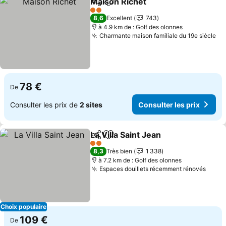
Maison Richet
Partager
Ajouter à mes favoris
2 Étoiles
8,6
Excellent
743
à 4.9 km de : Golf des olonnes
Charmante maison familiale du 19e siècle
78 €
De
Consulter les prix de
2 sites
Consulter les prix
La Villa Saint Jean
Partager
Ajouter à mes favoris
2 Étoiles
8,3
Très bien
1 338
à 7.2 km de : Golf des olonnes
Espaces douillets récemment rénovés
Choix populaire
109 €
De