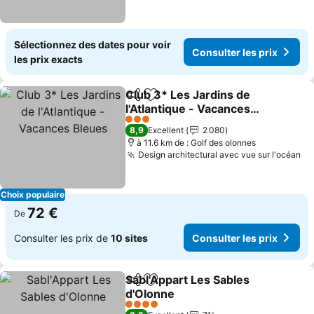
Sélectionnez des dates pour voir
Consulter les prix
les prix exacts
Club 3* Les Jardins de
Partager
Ajouter à mes favoris
l'Atlantique - Vacances
Bleues
3 Étoiles
8,9
Excellent
2 080
à 11.6 km de : Golf des olonnes
Design architectural avec vue sur l'océan
Choix populaire
72 €
De
Consulter les prix de
10 sites
Consulter les prix
Sabl'Appart Les Sables
Partager
Ajouter à mes favoris
d'Olonne
4 Étoiles