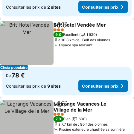
Consulter les prix de
2 sites
Consulter les prix
Brit Hotel Vendée Mer
Partager
Ajouter à mes favoris
3 Étoiles
9,0
Excellent
1 930
à 10.8 km de : Golf des olonnes
Espace spa relaxant
Choix populaire
78 €
De
Consulter les prix de
9 sites
Consulter les prix
Lagrange Vacances Le
Partager
Ajouter à mes favoris
Village de la Mer
3 Étoiles
7,9
Bien
600
à 7.7 km de : Golf des olonnes
Piscine extérieure chauffée saisonnière