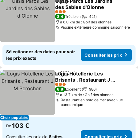
Oasis Parcs Les Jardins
Partager
Ajouter à mes favoris
des Sables d'Olonne
3 Étoiles
8,4
Très bien
421
à 6.0 km de : Golf des olonnes
Piscine extérieure commune saisonnière
Sélectionnez des dates pour voir
Consulter les prix
les prix exacts
Logis Hôtellerie Les
Partager
Ajouter à mes favoris
Brisants , Restaurant J M
Perochon
3 Étoiles
8,8
Excellent
986
à 13.7 km de : Golf des olonnes
Restaurant en bord de mer avec vue
panoramique
Choix populaire
103 €
De
Consulter les prix de
6 sites
Consulter les prix