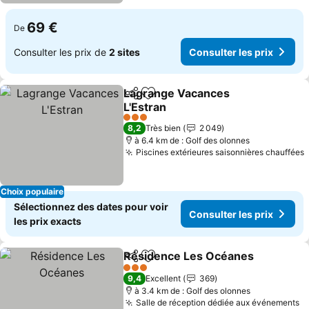
69 €
De
Consulter les prix de
2 sites
Consulter les prix
Lagrange Vacances
Partager
Ajouter à mes favoris
L'Estran
3 Étoiles
8,2
Très bien
2 049
à 6.4 km de : Golf des olonnes
Piscines extérieures saisonnières chauffées
Choix populaire
Sélectionnez des dates pour voir
Consulter les prix
les prix exacts
Résidence Les Océanes
Partager
Ajouter à mes favoris
3 Étoiles
9,4
Excellent
369
à 3.4 km de : Golf des olonnes
Salle de réception dédiée aux événements