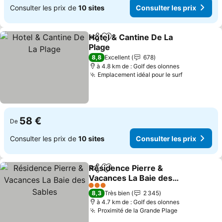
Consulter les prix de
10 sites
Consulter les prix
Hotel & Cantine De La
Partager
Ajouter à mes favoris
Plage
8,8
Excellent
678
à 4.8 km de : Golf des olonnes
Emplacement idéal pour le surf
58 €
De
Consulter les prix de
10 sites
Consulter les prix
Résidence Pierre &
Partager
Ajouter à mes favoris
Vacances La Baie des
Sables
3 Étoiles
8,3
Très bien
2 345
à 4.7 km de : Golf des olonnes
Proximité de la Grande Plage