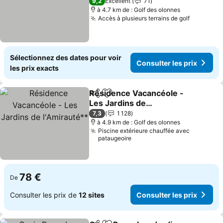
9,2
Excellent
71
à 4.7 km de : Golf des olonnes
Accès à plusieurs terrains de golf
Sélectionnez des dates pour voir
Consulter les prix
les prix exacts
Résidence Vacancéole -
Partager
Ajouter à mes favoris
Les Jardins de
l'Amirauté**
7,3
1 128
à 4.9 km de : Golf des olonnes
Piscine extérieure chauffée avec
pataugeoire
78 €
De
Consulter les prix de
12 sites
Consulter les prix