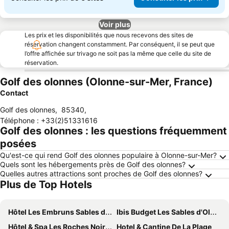
Voir plus
Les prix et les disponibilités que nous recevons des sites de
réservation changent constamment. Par conséquent, il se peut que
l’offre affichée sur trivago ne soit pas la même que celle du site de
réservation.
Golf des olonnes (Olonne-sur-Mer, France)
Contact
Golf des olonnes
,
85340
,
Téléphone
:
+33(2)51331616
Golf des olonnes : les questions fréquemment
posées
Qu'est-ce qui rend Golf des olonnes populaire à Olonne-sur-Mer?
Quels sont les hébergements près de Golf des olonnes?
Quelles autres attractions sont proches de Golf des olonnes?
Plus de Top Hotels
Hôtel Les Embruns Sables d'Olonne
Ibis Budget Les Sables d'Olonne
Hôtel & Spa Les Roches Noires
Hotel & Cantine De La Plage