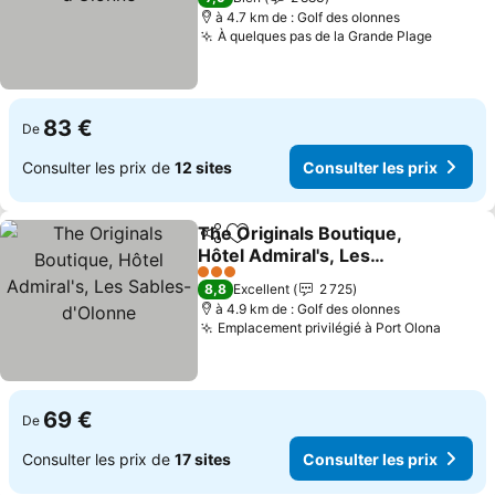
à 4.7 km de : Golf des olonnes
À quelques pas de la Grande Plage
83 €
De
Consulter les prix de
12 sites
Consulter les prix
The Originals Boutique,
Partager
Ajouter à mes favoris
Hôtel Admiral's, Les
Sables-d'Olonne
3 Étoiles
8,8
Excellent
2 725
à 4.9 km de : Golf des olonnes
Emplacement privilégié à Port Olona
69 €
De
Consulter les prix de
17 sites
Consulter les prix