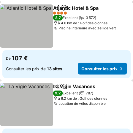
Atlantic Hotel & Spa
Partager
Ajouter à mes favoris
4 Étoiles
8,7
Excellent
3 572
à 4.8 km de : Golf des olonnes
Piscine intérieure avec zellige vert
107 €
De
Consulter les prix de
13 sites
Consulter les prix
La Vigie Vacances
Partager
Ajouter à mes favoris
9,2
Excellent
787
à 6.2 km de : Golf des olonnes
Location de vélos disponible