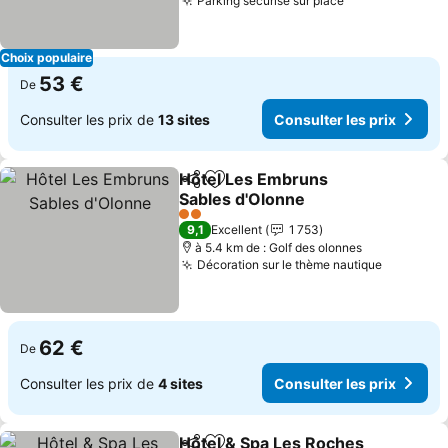
Parking sécurisé sur place
Choix populaire
53 €
De
Consulter les prix de
13 sites
Consulter les prix
Hôtel Les Embruns
Partager
Ajouter à mes favoris
Sables d'Olonne
2 Étoiles
9,1
Excellent
1 753
à 5.4 km de : Golf des olonnes
Décoration sur le thème nautique
62 €
De
Consulter les prix de
4 sites
Consulter les prix
Hôtel & Spa Les Roches