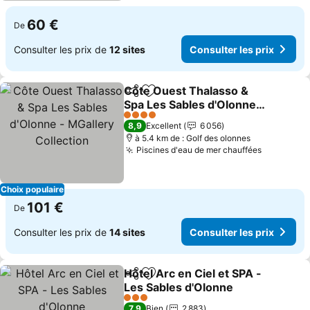
60 €
De
Consulter les prix de
12 sites
Consulter les prix
Côte Ouest Thalasso &
Partager
Ajouter à mes favoris
Spa Les Sables d'Olonne -
MGallery Collection
4 Étoiles
8,9
Excellent
6 056
à 5.4 km de : Golf des olonnes
Piscines d'eau de mer chauffées
Choix populaire
101 €
De
Consulter les prix de
14 sites
Consulter les prix
Hôtel Arc en Ciel et SPA -
Partager
Ajouter à mes favoris
Les Sables d'Olonne
3 Étoiles
7,9
Bien
2 883