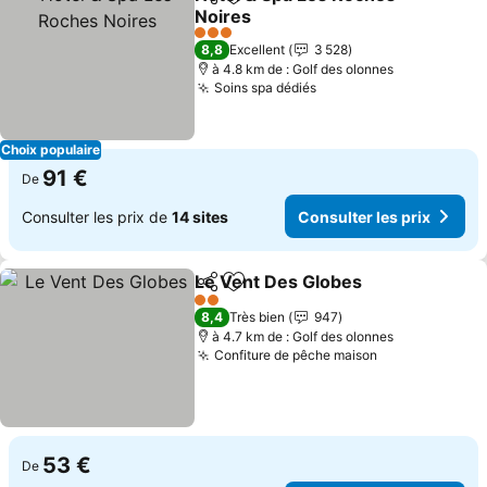
Partager
Ajouter à mes favoris
Noires
3 Étoiles
8,8
Excellent
3 528
à 4.8 km de : Golf des olonnes
Soins spa dédiés
Choix populaire
91 €
De
Consulter les prix de
14 sites
Consulter les prix
Le Vent Des Globes
Partager
Ajouter à mes favoris
2 Étoiles
8,4
Très bien
947
à 4.7 km de : Golf des olonnes
Confiture de pêche maison
53 €
De