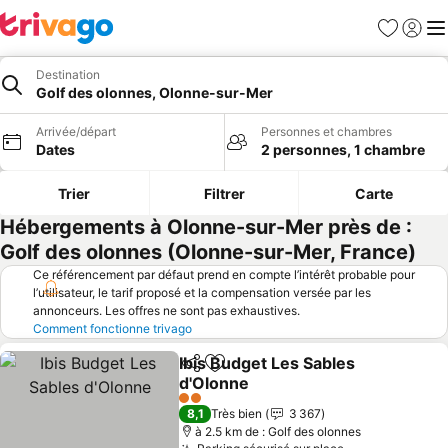
Favoris
Se con
Me
Destination
Golf des olonnes, Olonne-sur-Mer
Arrivée/départ
Personnes et chambres
Dates
2 personnes, 1 chambre
Trier
Filtrer
Carte
Hébergements à Olonne-sur-Mer près de :
Golf des olonnes (Olonne-sur-Mer, France)
Ce référencement par défaut prend en compte l’intérêt probable pour
l’utilisateur, le tarif proposé et la compensation versée par les
annonceurs. Les offres ne sont pas exhaustives.
Comment fonctionne trivago
Ibis Budget Les Sables
Partager
Ajouter à mes favoris
d'Olonne
2 Étoiles
8,1
Très bien
3 367
à 2.5 km de : Golf des olonnes