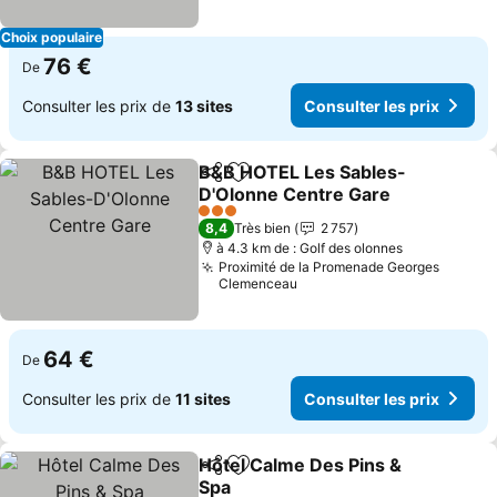
Choix populaire
76 €
De
Consulter les prix de
13 sites
Consulter les prix
B&B HOTEL Les Sables-
Partager
Ajouter à mes favoris
D'Olonne Centre Gare
3 Étoiles
8,4
Très bien
2 757
à 4.3 km de : Golf des olonnes
Proximité de la Promenade Georges
Clemenceau
64 €
De
Consulter les prix de
11 sites
Consulter les prix
Hôtel Calme Des Pins &
Partager
Ajouter à mes favoris
Spa