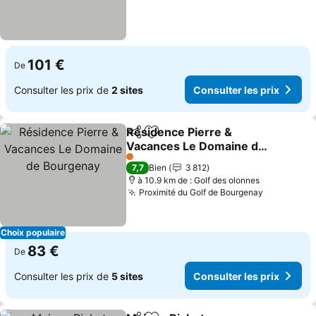
101 €
De
Consulter les prix de
2 sites
Consulter les prix
Résidence Pierre &
Partager
Ajouter à mes favoris
Vacances Le Domaine de
Bourgenay
1 Étoiles
7,7
Bien
3 812
à 10.9 km de : Golf des olonnes
Proximité du Golf de Bourgenay
Choix populaire
83 €
De
Consulter les prix de
5 sites
Consulter les prix