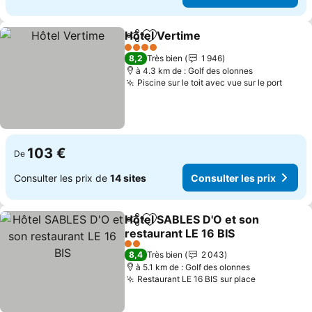
Hôtel Vertime
Partager
Ajouter à mes favoris
4 Étoiles
8,2
Très bien
1 946
à 4.3 km de : Golf des olonnes
Piscine sur le toit avec vue sur le port
103 €
De
Consulter les prix de
14 sites
Consulter les prix
Hôtel SABLES D'O et son
Partager
Ajouter à mes favoris
restaurant LE 16 BIS
2 Étoiles
8,4
Très bien
2 043
à 5.1 km de : Golf des olonnes
Restaurant LE 16 BIS sur place