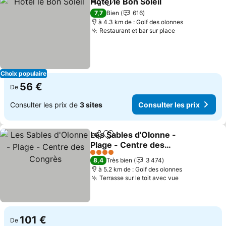
Hotel le Bon Soleil
Partager
Ajouter à mes favoris
7,7
Bien
616
à 4.3 km de : Golf des olonnes
Restaurant et bar sur place
Choix populaire
56 €
De
Consulter les prix de
3 sites
Consulter les prix
Les Sables d'Olonne -
Partager
Ajouter à mes favoris
Plage - Centre des
Congrès
4 Étoiles
8,4
Très bien
3 474
à 5.2 km de : Golf des olonnes
Terrasse sur le toit avec vue
101 €
De