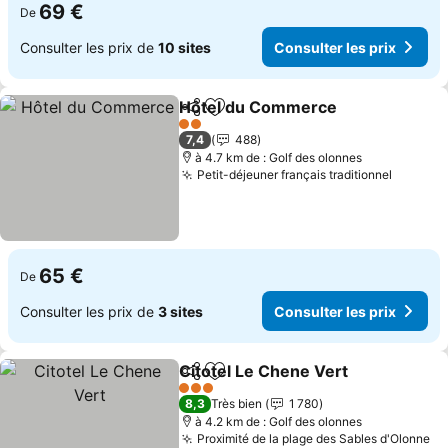
69 €
De
Consulter les prix de
10 sites
Consulter les prix
Hôtel du Commerce
Partager
Ajouter à mes favoris
2 Étoiles
7,4
488
à 4.7 km de : Golf des olonnes
Petit-déjeuner français traditionnel
65 €
De
Consulter les prix de
3 sites
Consulter les prix
Citotel Le Chene Vert
Partager
Ajouter à mes favoris
3 Étoiles
8,3
Très bien
1 780
à 4.2 km de : Golf des olonnes
Proximité de la plage des Sables d'Olonne