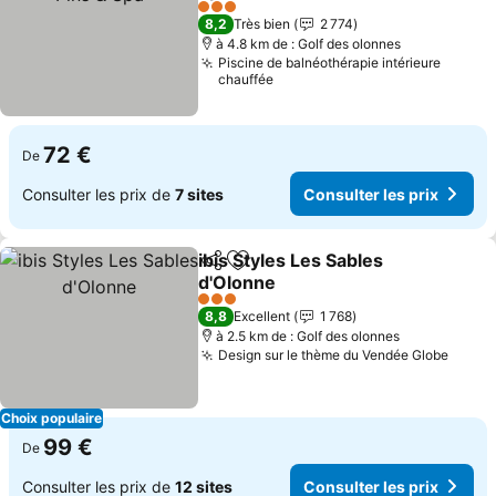
3 Étoiles
8,2
Très bien
2 774
à 4.8 km de : Golf des olonnes
Piscine de balnéothérapie intérieure
chauffée
72 €
De
Consulter les prix de
7 sites
Consulter les prix
ibis Styles Les Sables
Partager
Ajouter à mes favoris
d'Olonne
3 Étoiles
8,8
Excellent
1 768
à 2.5 km de : Golf des olonnes
Design sur le thème du Vendée Globe
Choix populaire
99 €
De
Consulter les prix de
12 sites
Consulter les prix