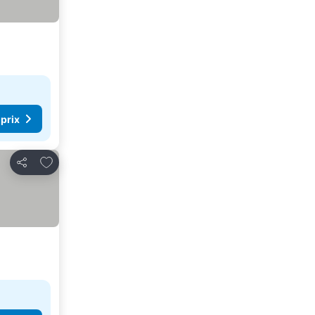
 prix
Ajouter à mes favoris
Partager