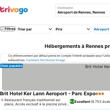
Destination
Filtres
Trier par
Prix
Aéroport
Hébergements à Rennes prè
Ce référencement par défaut prend en compte l’intérêt probable pour l’utili
exhaustives.
Comment fonctionne trivago
Choix populaire
Brit Hotel Ker Lann Aeroport - Parc Expo
3 Étoile
Restaurant français traditionnel sur
Excellent
(6 753 éval
9,0
place, Accès exclusif à la piscine privée
et au spa