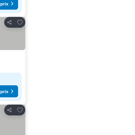
 prix
Ajouter à mes favoris
Partager
 prix
Ajouter à mes favoris
Partager