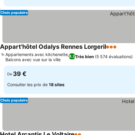
Choix populaire
Appart'hôtel Odalys Rennes Lorgeril
3 Étoiles
Appartements avec kitchenette,
Très bien
(5 574 évaluations)
8,2
Balcons avec vue sur la ville
39 €
De
Consulter les prix de
18 sites
Choix populaire
Hotel Arcantis Le Voltaire