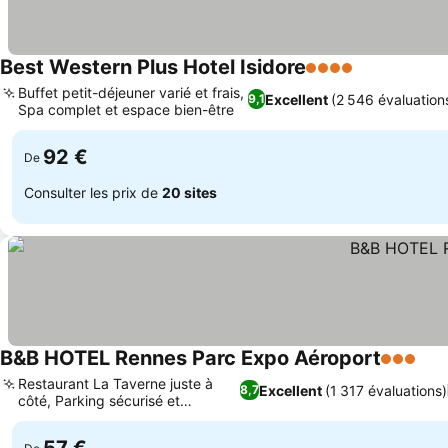
Best Western Plus Hotel Isidore
4 Étoiles
Buffet petit-déjeuner varié et frais,
Excellent
(2 546 évaluation
9,1
Spa complet et espace bien-être
92 €
De
Consulter les prix de
20 sites
B&B HOTEL Rennes Parc Expo Aéroport
3 Étoiles
Restaurant La Taverne juste à
Excellent
(1 317 évaluations)
8,7
côté, Parking sécurisé et
spacieux