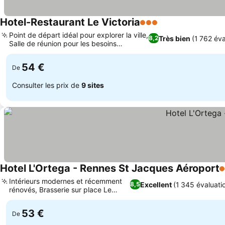
Hotel-Restaurant Le Victoria
3 Étoiles
Point de départ idéal pour explorer la ville,
Très bien
(1 762 éva
8,2
Salle de réunion pour les besoins
professionnels
54 €
De
Consulter les prix de
9 sites
Hotel L'Ortega - Rennes St Jacques Aéroport
3
Intérieurs modernes et récemment
Excellent
(1 345 évaluati
8,5
rénovés, Brasserie sur place Le
Marius
53 €
De