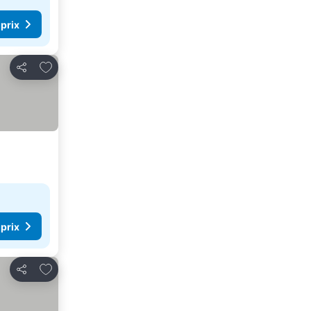
 prix
Ajouter à mes favoris
Partager
 prix
Ajouter à mes favoris
Partager