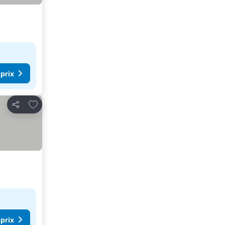
 prix
Ajouter à mes favoris
Partager
 prix