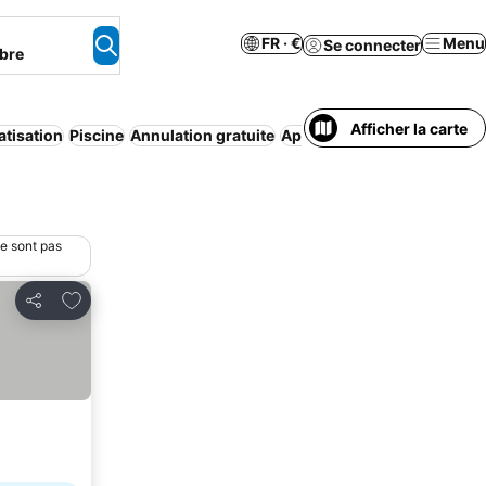
FR · €
Menu
Se connecter
bre
Afficher la carte
atisation
Piscine
Annulation gratuite
Appart’hôtel
Maison/appart
ne sont pas
Ajouter à mes favoris
Partager