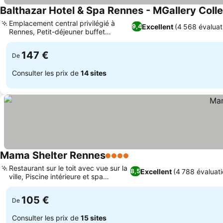
Balthazar Hotel & Spa Rennes - MGallery Colle
Emplacement central privilégié à
Excellent
(4 568 évaluat
9,4
Rennes, Petit-déjeuner buffet
exceptionnel
147 €
De
Consulter les prix de
14 sites
Mama Shelter Rennes
4 Étoiles
Restaurant sur le toit avec vue sur la
Excellent
(4 788 évaluati
8,5
ville, Piscine intérieure et spa
complet
105 €
De
Consulter les prix de
15 sites