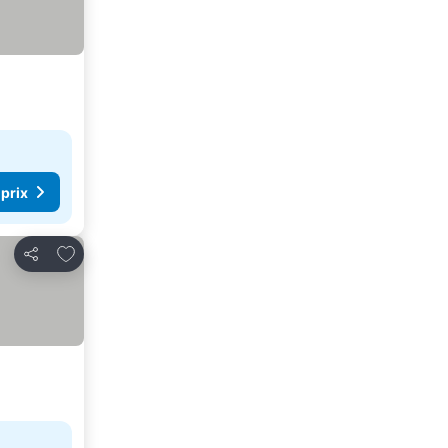
 prix
Ajouter à mes favoris
Partager