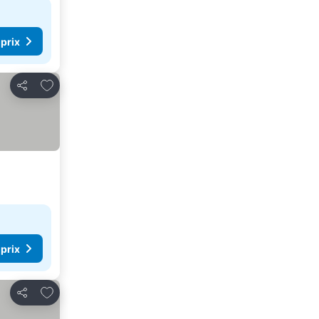
 prix
Ajouter à mes favoris
Partager
 prix
Ajouter à mes favoris
Partager