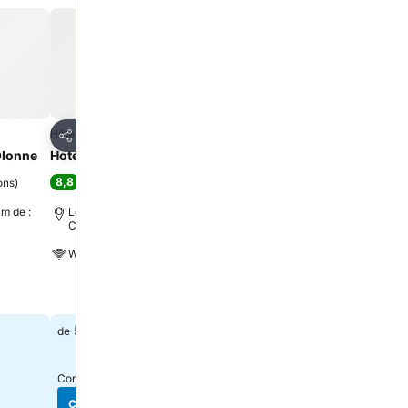
oris
Ajouter à mes favoris
Ajouter à mes f
Hôtel
Hôtel
2 Étoiles
Partager
Partager
Olonne
Hotel & Cantine De La Plage
Le Vent Des Globes
8,8
8,4
ons
)
Excellent
(
678 évaluations
)
Très bien
(
947 évaluat
km de :
Les Sables d'Olonne, à 0.5 km de :
Les Sables d'Olonne, à 0.
Centre-ville
Centre-ville
Wi-Fi gratuit
Wi-Fi gratuit
Restaurant
Consulter les prix
Bar dans l'hôtel
Consulter les prix
58 €
53 €
de
de
Consulter les prix de
10 sites
Consulter les prix de
10 sit
Consulter les prix
Consulter les prix