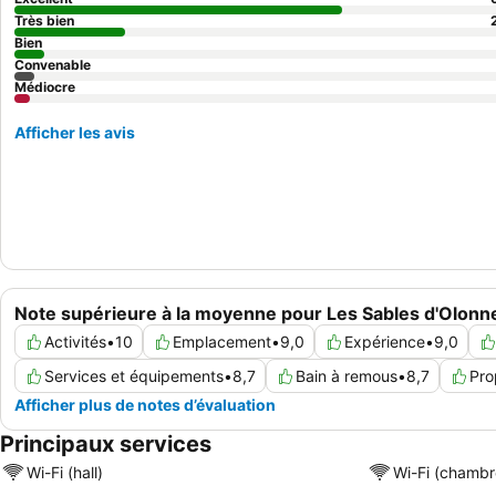
Très bien
Bien
Convenable
Médiocre
Afficher les avis
Note supérieure à la moyenne pour Les Sables d'Olonn
Activités
•
10
Emplacement
•
9,0
Expérience
•
9,0
Services et équipements
•
8,7
Bain à remous
•
8,7
Pro
Afficher plus de notes d’évaluation
Principaux services
Wi-Fi (hall)
Wi-Fi (chambr