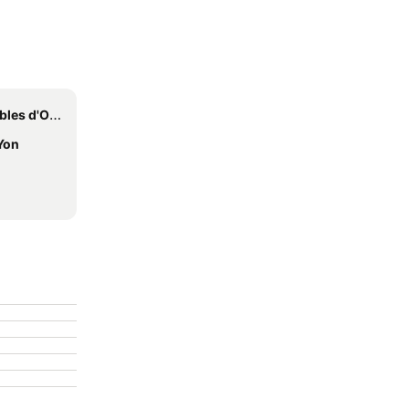
 d'Olonne
Yon