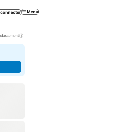
Menu
 connecter
 classement