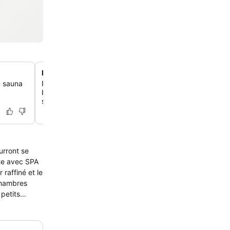
Parking privé sécurisé
n sauna
Profite d'un parking privé pratique et sécurisé sur plac
bornes de recharge électrique disponibles moyennant de
supplémentaires.
urront se
nte avec SPA
raffiné et le
chambres
petits
 Calme des