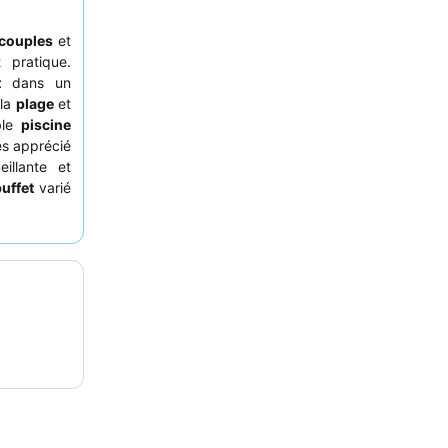
couples
et
 pratique.
t
dans un
 la
plage
et
able
piscine
ès apprécié
illante et
buffet
varié
nce client.
une chambre