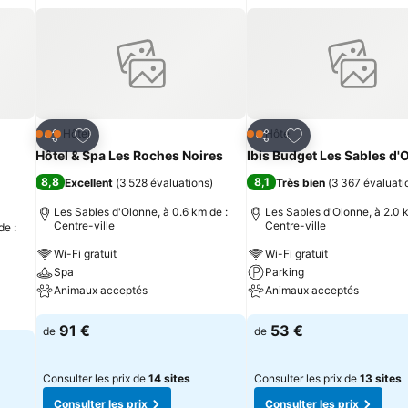
is
Ajouter à mes favoris
Ajouter à mes fav
Hôtel
Hôtel
3 Étoiles
2 Étoiles
Partager
Partager
Hôtel & Spa Les Roches Noires
Ibis Budget Les Sables d'
8,8
8,1
Excellent
(
3 528 évaluations
)
Très bien
(
3 367 évaluati
)
Les Sables d'Olonne, à 0.6 km de :
Les Sables d'Olonne, à 2.0 
Centre-ville
Centre-ville
de :
Wi-Fi gratuit
Wi-Fi gratuit
Spa
Parking
Animaux acceptés
Animaux acceptés
Consulter les prix
Consulter les prix
91 €
53 €
de
de
Consulter les prix de
14 sites
Consulter les prix de
13 sites
Consulter les prix
Consulter les prix