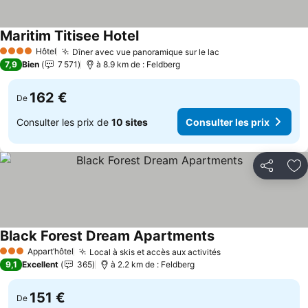
Maritim Titisee Hotel
Consulter les prix
Hôtel
Dîner avec vue panoramique sur le lac
Consulter les pri
4 Étoiles
7,9
Bien
7 571
à 8.9 km de : Feldberg
162 €
De
Consulter les prix de
10 sites
Consulter les prix
Partager
Aj
Black Forest Dream Apartments
Consulter les prix
Appart’hôtel
Local à skis et accès aux activités
Consulter les pri
3 Étoiles
9,1
Excellent
365
à 2.2 km de : Feldberg
151 €
De