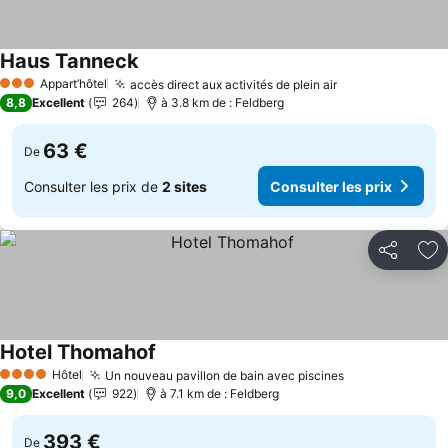
Haus Tanneck
Consulter les prix
Appart’hôtel
accès direct aux activités de plein air
Consulter les p
3 Étoiles
8,8
Excellent
264
à 3.8 km de : Feldberg
63 €
De
Consulter les prix de
2 sites
Consulter les prix
Partager
Aj
Hotel Thomahof
Consulter les prix
Hôtel
Un nouveau pavillon de bain avec piscines
Consulter les 
4 Étoiles
9,0
Excellent
922
à 7.1 km de : Feldberg
393 €
De