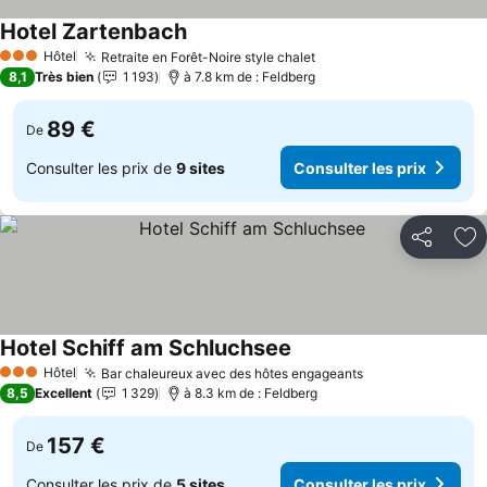
Hotel Zartenbach
Consulter les prix
Hôtel
Retraite en Forêt-Noire style chalet
Consulter les prix
3 Étoiles
8,1
Très bien
1 193
à 7.8 km de : Feldberg
89 €
De
Consulter les prix de
9 sites
Consulter les prix
Partager
Aj
Hotel Schiff am Schluchsee
Consulter les prix
Hôtel
Bar chaleureux avec des hôtes engageants
Consulter les p
3 Étoiles
8,5
Excellent
1 329
à 8.3 km de : Feldberg
157 €
De
Consulter les prix de
5 sites
Consulter les prix