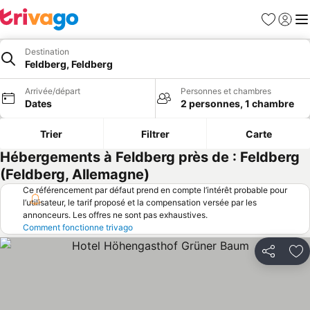
Favoris
Se con
Me
Destination
Feldberg, Feldberg
Arrivée/départ
Personnes et chambres
Dates
2 personnes, 1 chambre
Trier
Filtrer
Carte
Hébergements à Feldberg près de : Feldberg
(Feldberg, Allemagne)
Ce référencement par défaut prend en compte l’intérêt probable pour
l’utilisateur, le tarif proposé et la compensation versée par les
annonceurs. Les offres ne sont pas exhaustives.
Comment fonctionne trivago
Partager
Aj