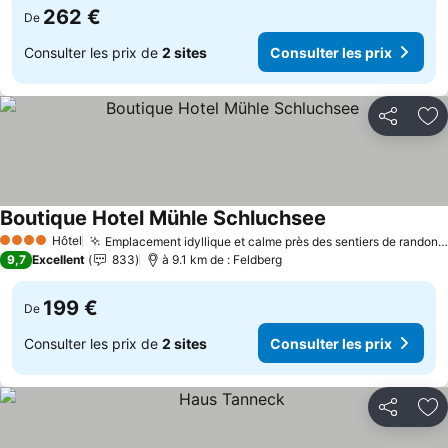
262 €
De
Consulter les prix de
2 sites
Consulter les prix
Partager
Aj
Boutique Hotel Mühle Schluchsee
Consulter les pr
Hôtel
Emplacement idyllique et calme près des sentiers de randonnée
4 Étoiles
9,7
Excellent
833
à 9.1 km de : Feldberg
199 €
De
Consulter les prix de
2 sites
Consulter les prix
Partager
Aj