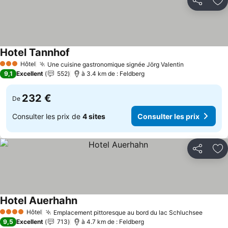
Partager
Aj
Hotel Tannhof
Consulter les prix
Hôtel
Une cuisine gastronomique signée Jörg Valentin
Consulter l
3 Étoiles
9,1
Excellent
552
à 3.4 km de : Feldberg
232 €
De
Consulter les prix de
4 sites
Consulter les prix
Partager
Aj
Hotel Auerhahn
Consulter les prix
Hôtel
Emplacement pittoresque au bord du lac Schluchsee
Consul
4 Étoiles
9,5
Excellent
713
à 4.7 km de : Feldberg