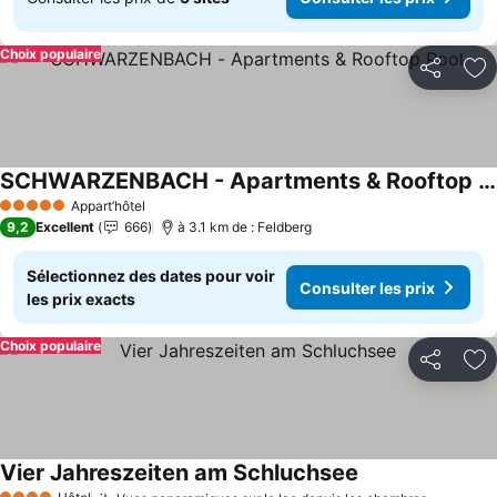
Choix populaire
Partager
Aj
SCHWARZENBACH - Apartments & Rooftop Pool
Consulter les prix
Appart’hôtel
5 Étoiles
9,2
Excellent
666
à 3.1 km de : Feldberg
Sélectionnez des dates pour voir
Consulter les prix
les prix exacts
Choix populaire
Partager
Aj
Vier Jahreszeiten am Schluchsee
Consulter les pri