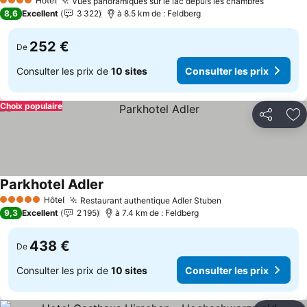
Hôtel
Vues panoramiques sur le lac depuis les chambres
Consulte
4 Étoiles
8,6
Excellent
3 322
à 8.5 km de : Feldberg
252 €
De
Consulter les prix de
10 sites
Consulter les prix
Choix populaire
Partager
Aj
Parkhotel Adler
Consulter les prix
Hôtel
Restaurant authentique Adler Stuben
Consulter les pri
5 Étoiles
9,3
Excellent
2 195
à 7.4 km de : Feldberg
438 €
De
Consulter les prix de
10 sites
Consulter les prix