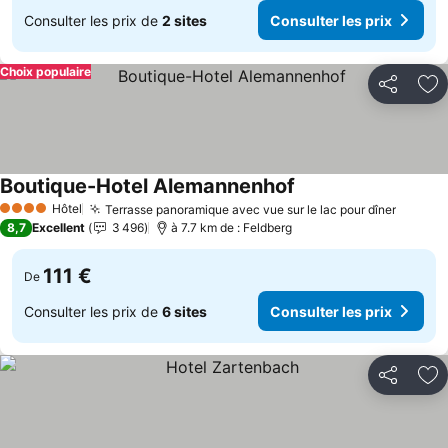
Consulter les prix de
2 sites
Consulter les prix
Choix populaire
Partager
Aj
Boutique-Hotel Alemannenhof
Consulter les prix
Hôtel
Terrasse panoramique avec vue sur le lac pour dîner
Consult
4 Étoiles
8,7
Excellent
3 496
à 7.7 km de : Feldberg
111 €
De
Consulter les prix de
6 sites
Consulter les prix
Partager
Aj