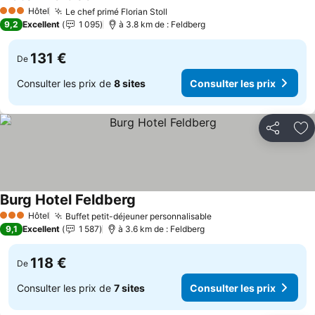
Consulter les prix
Hôtel
Le chef primé Florian Stoll
Consulter les prix
3 Étoiles
9,2
Excellent
1 095
à 3.8 km de : Feldberg
131 €
De
Consulter les prix de
8 sites
Consulter les prix
Partager
Aj
Burg Hotel Feldberg
Consulter les prix
Hôtel
Buffet petit-déjeuner personnalisable
Consulter les prix
3 Étoiles
9,1
Excellent
1 587
à 3.6 km de : Feldberg
118 €
De
Consulter les prix de
7 sites
Consulter les prix