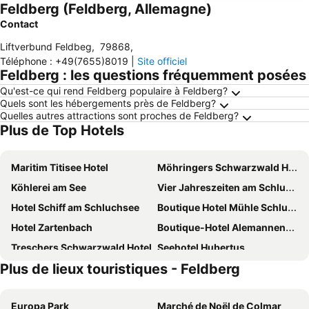
Feldberg (Feldberg, Allemagne)
Contact
Liftverbund Feldbeg
,
79868
,
Téléphone
:
+49(7655)8019
|
Site officiel
Feldberg : les questions fréquemment posées
Qu'est-ce qui rend Feldberg populaire à Feldberg?
Quels sont les hébergements près de Feldberg?
Quelles autres attractions sont proches de Feldberg?
Plus de Top Hotels
Maritim Titisee Hotel
Möhringers Schwarzwald Hotel
Köhlerei am See
Vier Jahreszeiten am Schluchsee
Hotel Schiff am Schluchsee
Boutique Hotel Mühle Schluchsee
Hotel Zartenbach
Boutique-Hotel Alemannenhof
Treschers Schwarzwald Hotel
Seehotel Hubertus
Plus de lieux touristiques - Feldberg
Der Hirschen
Hotel Saigerhöh
Hotel Schlehdorn
coucou Hotel
Europa Park
Marché de Noël de Colmar
Bergseele Privat- & Retreathotel Schwarzwald
Parkhotel Adler