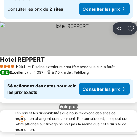
Consulter les prix de
2 sites
Consulter les prix
Partager
Aj
Hotel REPPERT
Consulter les prix
Hôtel
Piscine extérieure chauffée avec vue sur la forêt
Consulter 
4 Étoiles
9,2
Excellent
1 097
à 7.5 km de : Feldberg
Sélectionnez des dates pour voir
Consulter les prix
les prix exacts
Voir plus
Les prix et les disponibilités que nous recevons des sites de
réservation changent constamment. Par conséquent, il se peut que
l’offre affichée sur trivago ne soit pas la même que celle du site de
réservation.