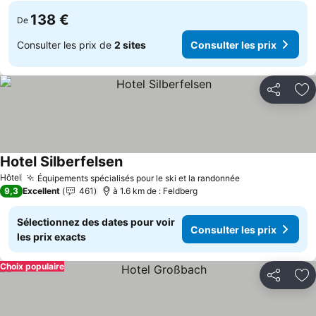
138 €
De
Consulter les prix de
2 sites
Consulter les prix
Partager
Aj
Hotel Silberfelsen
Consulter les prix
Hôtel
Équipements spécialisés pour le ski et la randonnée
Consulter les 
9,3
Excellent
461
à 1.6 km de : Feldberg
Sélectionnez des dates pour voir
Consulter les prix
les prix exacts
Choix populaire
Partager
Aj