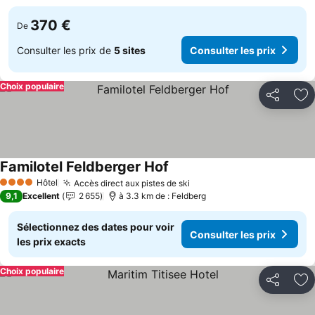
370 €
De
Consulter les prix de
5 sites
Consulter les prix
Choix populaire
Partager
Aj
Familotel Feldberger Hof
Consulter les prix
Hôtel
Accès direct aux pistes de ski
Consulter les prix
4 Étoiles
9,1
Excellent
2 655
à 3.3 km de : Feldberg
Sélectionnez des dates pour voir
Consulter les prix
les prix exacts
Choix populaire
Partager
Aj