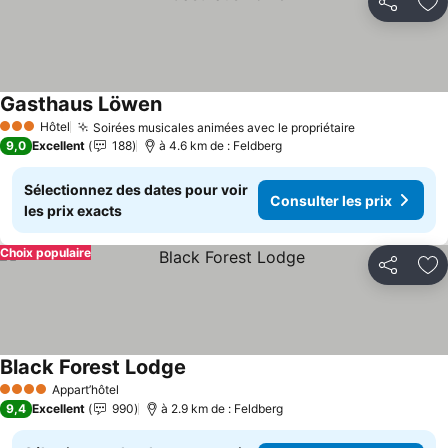
Partager
Aj
Gasthaus Löwen
Consulter les prix
Hôtel
Soirées musicales animées avec le propriétaire
Consulter le
3 Étoiles
9,0
Excellent
188
à 4.6 km de : Feldberg
Sélectionnez des dates pour voir
Consulter les prix
les prix exacts
Choix populaire
Partager
Aj
Black Forest Lodge
Consulter les prix
Appart’hôtel
4 Étoiles
9,4
Excellent
990
à 2.9 km de : Feldberg