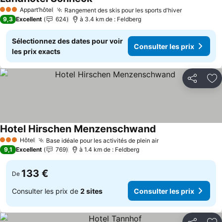
Consulter les prix
Appart’hôtel
Rangement des skis pour les sports d'hiver
Consulter l
3 Étoiles
9,3
Excellent
624
à 3.4 km de : Feldberg
Sélectionnez des dates pour voir
Consulter les prix
les prix exacts
Partager
Aj
Hotel Hirschen Menzenschwand
Consulter les prix
Hôtel
Base idéale pour les activités de plein air
Consulter les pri
3 Étoiles
9,1
Excellent
769
à 1.4 km de : Feldberg
133 €
De
Consulter les prix de
2 sites
Consulter les prix