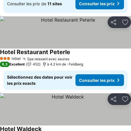
Consulter les prix de
11 sites
Consulter les prix
Partager
Aj
Hotel Restaurant Peterle
Consulter les prix
Hôtel
Spa relaxant avec saunas
Consulter les prix
3 Étoiles
9,3
Excellent
452
à 4.2 km de : Feldberg
Sélectionnez des dates pour voir
Consulter les prix
les prix exacts
Partager
Aj
Hotel Waldeck