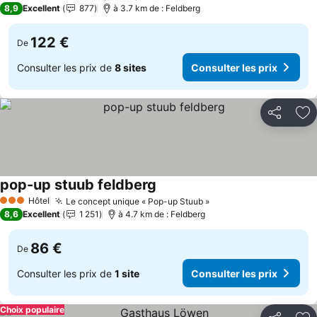
8,9
Excellent
877
à 3.7 km de : Feldberg
122 €
De
Consulter les prix de
8 sites
Consulter les prix
Partager
Aj
pop-up stuub feldberg
Consulter les prix
Hôtel
Le concept unique « Pop-up Stuub »
Consulter les prix
3 Étoiles
8,6
Excellent
1 251
à 4.7 km de : Feldberg
86 €
De
Consulter les prix de
1 site
Consulter les prix
Choix populaire