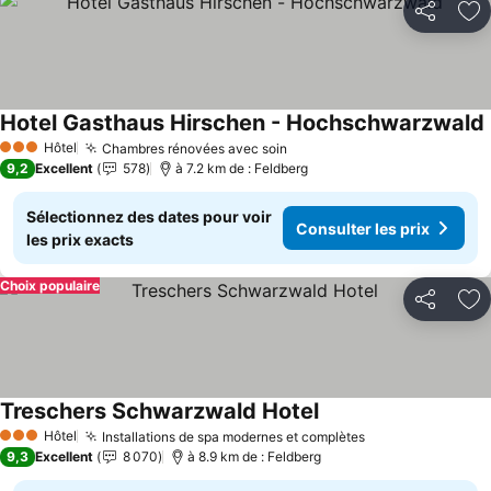
Partager
Aj
Hotel Gasthaus Hirschen - Hochschwarzwald
Hôtel
Chambres rénovées avec soin
Consulter les prix
3 Étoiles
9,2
Excellent
578
à 7.2 km de : Feldberg
Sélectionnez des dates pour voir
Consulter les prix
les prix exacts
Choix populaire
Partager
Aj
Treschers Schwarzwald Hotel
Consulter les prix
Hôtel
Installations de spa modernes et complètes
Consulter les p
3 Étoiles
9,3
Excellent
8 070
à 8.9 km de : Feldberg