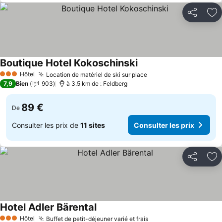
Partager
Aj
Boutique Hotel Kokoschinski
Consulter les prix
Hôtel
Location de matériel de ski sur place
Consulter les prix
3 Étoiles
7,9
Bien
903
à 3.5 km de : Feldberg
89 €
De
Consulter les prix de
11 sites
Consulter les prix
Partager
Aj
Hotel Adler Bärental
Consulter les prix
Hôtel
Buffet de petit-déjeuner varié et frais
Consulter les prix
3 Étoiles