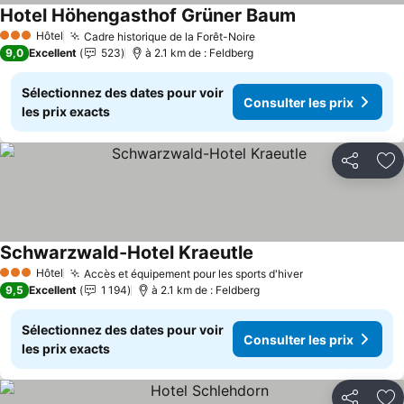
Hotel Höhengasthof Grüner Baum
Consulter les pr
Hôtel
Cadre historique de la Forêt-Noire
Consulter les prix
3 Étoiles
9,0
Excellent
523
à 2.1 km de : Feldberg
Sélectionnez des dates pour voir
Consulter les prix
les prix exacts
Partager
Aj
Schwarzwald-Hotel Kraeutle
Consulter les prix
Hôtel
Accès et équipement pour les sports d'hiver
Consulter les p
3 Étoiles
9,5
Excellent
1 194
à 2.1 km de : Feldberg
Sélectionnez des dates pour voir
Consulter les prix
les prix exacts