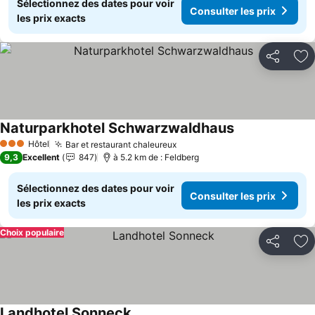
Sélectionnez des dates pour voir
Consulter les prix
les prix exacts
Partager
Aj
Naturparkhotel Schwarzwaldhaus
Consulter les p
Hôtel
Bar et restaurant chaleureux
Consulter les prix
3 Étoiles
9,3
Excellent
847
à 5.2 km de : Feldberg
Sélectionnez des dates pour voir
Consulter les prix
les prix exacts
Choix populaire
Partager
Aj
Landhotel Sonneck