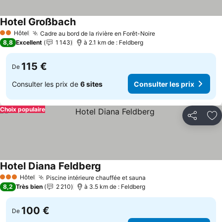
Hotel Großbach
Consulter les prix
Hôtel
Cadre au bord de la rivière en Forêt-Noire
Consulter les prix
2 Étoiles
8,8
Excellent
1 143
à 2.1 km de : Feldberg
115 €
De
Consulter les prix de
6 sites
Consulter les prix
Choix populaire
Partager
Aj
Hotel Diana Feldberg
Consulter les prix
Hôtel
Piscine intérieure chauffée et sauna
Consulter les prix
3 Étoiles
8,2
Très bien
2 210
à 3.5 km de : Feldberg
100 €
De