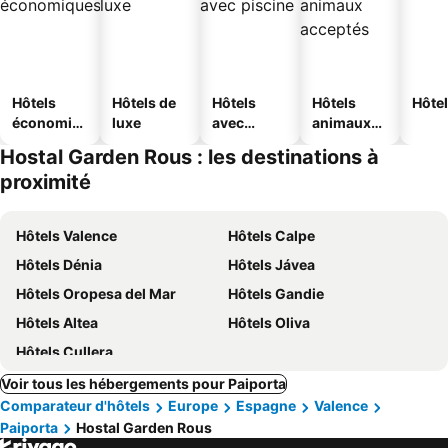
Hôtels
Hôtels de
Hôtels
Hôtels
Hôtel
économiq
luxe
avec
animaux
ues
piscine
acceptés
Hostal Garden Rous : les destinations à
proximité
Hôtels Valence
Hôtels Calpe
Hôtels Dénia
Hôtels Jávea
Hôtels Oropesa del Mar
Hôtels Gandie
Hôtels Altea
Hôtels Oliva
Hôtels Cullera
Voir tous les hébergements pour Paiporta
Comparateur d'hôtels
Europe
Espagne
Valence
Paiporta
Hostal Garden Rous