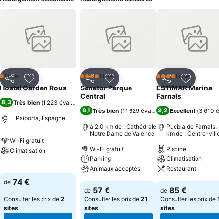
Hôtel
Hôtel
Hôtel
1 Étoiles
4 Étoiles
4 Étoiles
Partager
Ajouter à mes favoris
Partager
Ajouter à mes favoris
Partager
Ajouter à
Hostal Garden Rous
Senator Parque
ESTIMAR Marina
Central
Farnals
8,3
Très bien
(
1 223 évaluations
)
8,1
9,2
Très bien
(
11 629 évaluations
Excellent
)
(
3 610 é
Paiporta, Espagne
à 2.0 km de : Cathédrale
Puebla de Farnals, 
Notre Dame de Valence
km de : Centre-vill
Wi-Fi gratuit
Wi-Fi gratuit
Piscine
Climatisation
Parking
Climatisation
Consulter les prix
Animaux acceptés
Restaurant
74 €
de
Consulter les prix
Consulter les pri
57 €
85 €
de
de
Consulter les prix de
2
Consulter les prix de
21
Consulter les prix de
sites
sites
sites