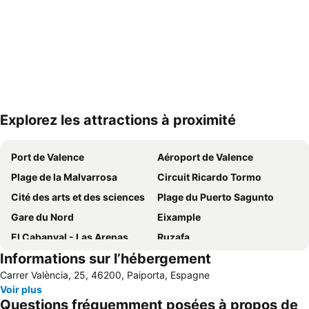
Explorez les attractions à proximité
Agrandir la carte
Port de Valence
Aéroport de Valence
Plage de la Malvarrosa
Circuit Ricardo Tormo
Cité des arts et des sciences
Plage du Puerto Sagunto
Gare du Nord
Eixample
El Cabanyal - Las Arenas
Ruzafa
Informations sur l’hébergement
Quartier Historique
Ciutat Vella
Carrer València, 25, 46200, Paiporta, Espagne
Metro Valencia
L'Oceanogràfic
Voir plus
La Zaidía
Gare routière
Questions fréquemment posées à propos de