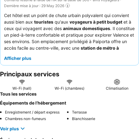
Dernière mise à jour : 29 May 2026
Cet hôtel est un point de chute urbain polyvalent qui convient
aussi bien aux
touristes
qu'aux
voyageurs à petit budget
et à
ceux qui voyagent avec des
animaux domestiques
. Il constitue
un pied-à-terre confortable et pratique pour explorer Valence et
ses environs. Son emplacement privilégié à Paiporta offre un
accès facile au centre-ville, avec une
station de métro à
seulement 5 minutes à pied
. L'établissement se distingue par
Afficher plus
ses
chambres spacieuses et confortables
dotées d'une
climatisation efficace et, dans certains cas, d'un jacuzzi
Principaux services
luxueux. Les clients apprécient constamment le
personnel
amical et attentionné
et la qualité exceptionnelle du
petit-
déjeuner de la cafétéria
, des grillades et de la paella
Wi-Fi (hall)
Wi-Fi (chambres)
Climatisation
traditionnelle. Pour une expérience plus calme, les clients
Tous les services
doivent demander une chambre éloignée du niveau de la rue.
Équipements de l’hébergement
Enregistrement / départ express
Terrasse
Chambres non-fumeurs
Blanchisserie
Voir plus