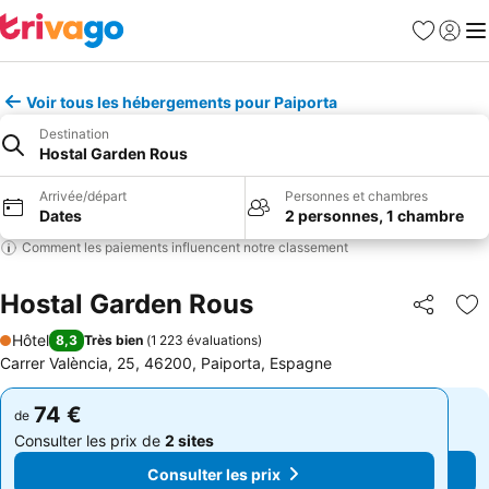
Favoris
Se con
Me
Voir tous les hébergements pour Paiporta
Destination
Hostal Garden Rous
Arrivée/départ
Personnes et chambres
Dates
2 personnes, 1 chambre
Comment les paiements influencent notre classement
Hostal Garden Rous
Partager
Aj
Hôtel
8,3
Très bien
(
1 223 évaluations
)
1 Étoiles
Carrer València, 25, 46200, Paiporta, Espagne
74 €
74 €
de
de
Consulter les prix de
2 sites
Consulter les prix de
2 sites
Consulter les prix
Consulter les prix