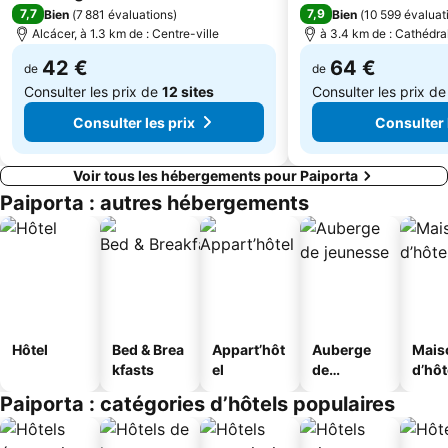
7,7
7,9
Bien
(
7 881 évaluations
)
Bien
(
10 599 évaluat
Cathédrale Notre Dame de Valence
Mareny Blau
Alcácer, à 1.3 km de : Centre-ville
à 3.4 km de : Cathédr
42 €
64 €
de
de
Consulter les prix de
12 sites
Consulter les prix d
Consulter les prix
Consulter 
Voir tous les hébergements pour Paiporta
Paiporta : autres hébergements
Hôtel
Bed & Brea
Appart’hôt
Auberge
Mais
kfasts
el
de
d’hô
jeunesse
Paiporta : catégories d’hôtels populaires