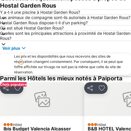
Plaza del Ayuntamiento
Las Fallas
Hostal Garden Rous
Malvarrosa
El Saler
Y a-t-il une piscine à Hostal Garden Rous?
Les animaux de compagnie sont-ils autorisés à Hostal Garden Rous?
de Puçol
Tavernes
Hostal Garden Rous dispose-t-il d'un parking?
Où est situé Hostal Garden Rous?
Stade de Mestella
Place Redonda
Quelles sont les principales attractions à proximité de Hostal Garden
El Perelló
Marché central
Rous?
Pobla de Farnals
Falles d'Alzira
Voir plus
Puerta del Mar
Benimaclet
Les prix et les disponibilités que nous recevons des sites de
réservation changent constamment. Par conséquent, il se peut que
Feria de Valence
Cabañal - Cañamelar
l’offre affichée sur trivago ne soit pas la même que celle du site de
Paseo Marítimo
Tavernes de la Valldigna
réservation.
Parmi les Hôtels les mieux notés à Paiporta
Port Saplaya Sur
Gare de Joaquín Sorolla
Choix populaire
Palacio de Congresos de Valencia
Algirós
Partager
Ajouter à mes favoris
Partager
Ajouter à mes
Platja del Racó
Faro
Castell d'Uxo o d'Uixó
Platja de L'Ahuir
Turia River Gardens - Gulliver Park
Entradas Oceanografic Ciudad de las Artes
Corte Inglés Avenida de Francia
Camins al Grau
Hôtel
Hôtel
3 Étoiles
3 Étoiles
Ibis Budget Valencia Alcasser
B&B HOTEL Valenc
Museu Comarcal de l'Hort Sud
Gran Vía