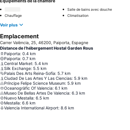
Équipements de la chambre
Salle de bains avec douche
Chauffage
Climatisation
Voir plus
Emplacement
Carrer València, 25, 46200, Paiporta, Espagne
Distance de l’hébergement Hostal Garden Rous
Paiporta
:
0.4
km
Paiporta
:
0.7
km
Central Market
:
5.4
km
Silk Exchange
:
5.5
km
Palais Des Arts Reina-Sofía
:
5.7
km
Ciudad De Las Artes Y Las Ciencias
:
5.9
km
Príncipe Felipe Science Museum
:
5.9
km
Oceanogràfic Of Valencia
:
6.1
km
Museo De Bellas Artes De Valencia
:
6.3
km
Nuevo Mestalla
:
6.5
km
Mestalla
:
6.6
km
Valencia International Airport
:
8.6
km