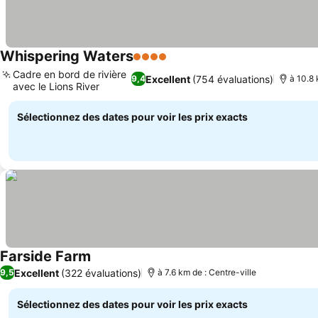
Whispering Waters
4 Étoiles
Consulter les prix
Cadre en bord de rivière
Excellent
(754 évaluations)
9,4
à 10.8 
avec le Lions River
Consulter les prix
Sélectionnez des dates pour voir les prix exacts
Farside Farm
Consulter les prix
Excellent
(322 évaluations)
9,5
à 7.6 km de : Centre-ville
Sélectionnez des dates pour voir les prix exacts