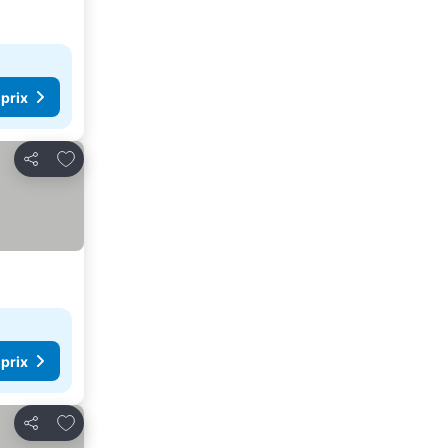
 prix
Ajouter à mes favoris
Partager
 prix
Ajouter à mes favoris
Partager