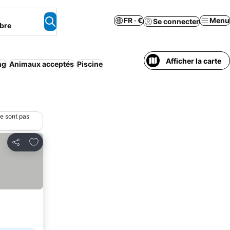
FR · €
Menu
Se connecter
bre
Afficher la carte
ng
Animaux acceptés
Piscine
ne sont pas
Ajouter à mes favoris
Partager