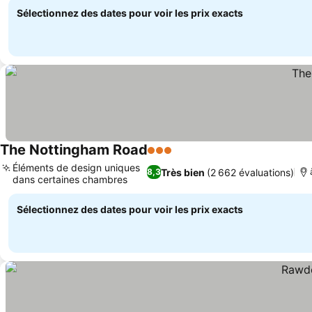
Sélectionnez des dates pour voir les prix exacts
The Nottingham Road
3 Étoiles
Consulter les prix
Éléments de design uniques
Très bien
(2 662 évaluations)
8,3
dans certaines chambres
Consulter les prix
Sélectionnez des dates pour voir les prix exacts