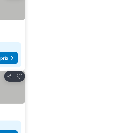
 prix
Ajouter à mes favoris
Partager