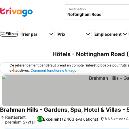
Destination
Filtres
Trier par
Prix
Emplacement
Hôtels - Nottingham Road 
Ce référencement par défaut prend en compte l’intérêt probable pour l’utili
exhaustives.
Comment fonctionne trivago
Brahman Hills - Gardens, Spa, Hotel & Villas - 
Restaurant
Excellent
(2 463 évaluations)
8,8
à 6.5 km de : C
premium Skyfall
Consulter les prix