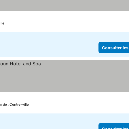
lle
Consulter les
m de : Centre-ville
Consulter les