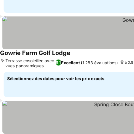
Gowrie Farm Golf Lodge
Consulter les prix
Terrasse ensoleillée avec
Excellent
(1 283 évaluations)
9,1
à 0.8
vues panoramiques
Consulter les prix
Sélectionnez des dates pour voir les prix exacts