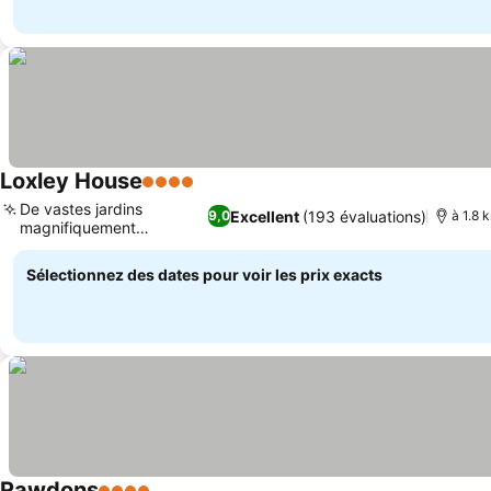
Loxley House
4 Étoiles
Consulter les prix
De vastes jardins
Excellent
(193 évaluations)
9,0
à 1.8 
magnifiquement
Consulter les prix
entretenus
Sélectionnez des dates pour voir les prix exacts
Rawdons