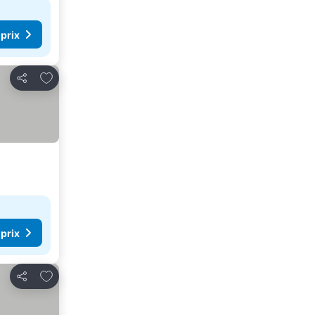
 prix
Ajouter à mes favoris
Partager
 prix
Ajouter à mes favoris
Partager