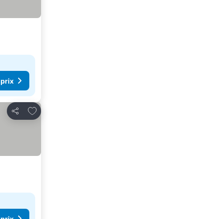
 prix
Ajouter à mes favoris
Partager
 prix