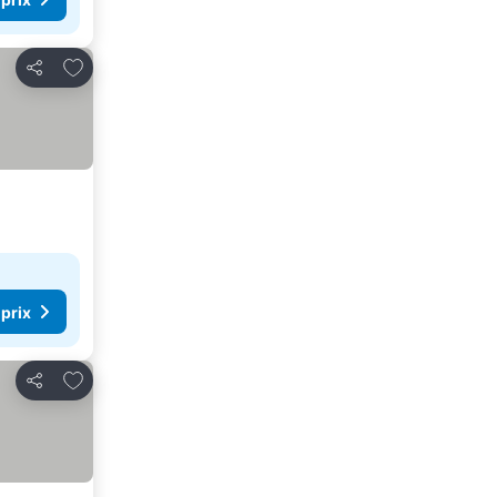
Ajouter à mes favoris
Partager
 prix
Ajouter à mes favoris
Partager