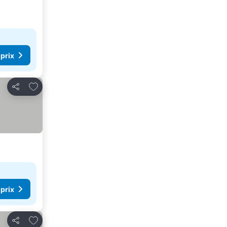
 prix
Ajouter à mes favoris
Partager
 prix
Ajouter à mes favoris
Partager