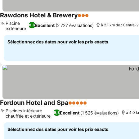
Rawdons Hotel & Brewery
3 Étoiles
Consulter les prix
Piscine
Excellent
(2 727 évaluations)
8,6
à 2.1 km de : Centre-vi
extérieure
Consulter les prix
Sélectionnez des dates pour voir les prix exacts
Fordoun Hotel and Spa
5 Étoiles
Consulter les prix
Piscines intérieure
Excellent
(1 525 évaluations)
9,3
à 4.0 k
chauffée et extérieure
Consulter les prix
Sélectionnez des dates pour voir les prix exacts