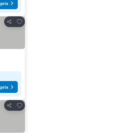
 prix
Ajouter à mes favoris
Partager
 prix
Ajouter à mes favoris
Partager