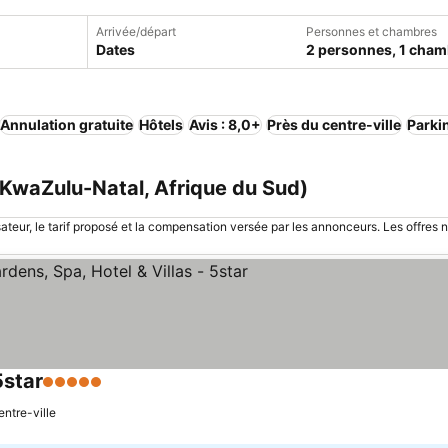
Arrivée/départ
Personnes et chambres
Dates
2 personnes, 1 cham
Annulation gratuite
Hôtels
Avis : 8,0+
Près du centre-ville
Parki
(KwaZulu-Natal, Afrique du Sud)
sateur, le tarif proposé et la compensation versée par les annonceurs. Les offres 
5star
5 Étoiles
Consulter les prix
entre-ville