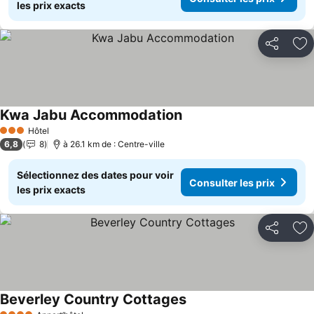
les prix exacts
Partager
Aj
Kwa Jabu Accommodation
Hôtel
3 Étoiles
6,8
8
à 26.1 km de : Centre-ville
Sélectionnez des dates pour voir
Consulter les prix
les prix exacts
Partager
Aj
Beverley Country Cottages