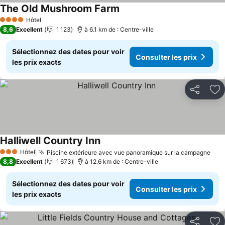
The Old Mushroom Farm
Hôtel
4 Étoiles
8,6
Excellent
1 123
à 6.1 km de : Centre-ville
Sélectionnez des dates pour voir
Consulter les prix
les prix exacts
Partager
Aj
Halliwell Country Inn
Hôtel
Piscine extérieure avec vue panoramique sur la campagne
3 Étoiles
8,8
Excellent
1 673
à 12.6 km de : Centre-ville
Sélectionnez des dates pour voir
Consulter les prix
les prix exacts