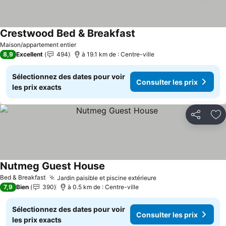
Crestwood Bed & Breakfast
Maison/appartement entier
8,9
Excellent
494
à 19.1 km de : Centre-ville
Sélectionnez des dates pour voir
Consulter les prix
les prix exacts
Partager
Aj
Nutmeg Guest House
Bed & Breakfast
Jardin paisible et piscine extérieure
7,9
Bien
390
à 0.5 km de : Centre-ville
Sélectionnez des dates pour voir
Consulter les prix
les prix exacts