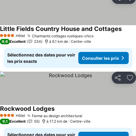
Partager
Aj
Little Fields Country House and Cottages
Hôtel
Charmants cottages rustiques-chics
4 Étoiles
9,6
Excellent
234
à 6.1 km de : Centre-ville
Sélectionnez des dates pour voir
Consulter les prix
les prix exacts
Partager
Aj
Rockwood Lodges
Hôtel
Ferme au design architectural
4 Étoiles
9,1
Excellent
55
à 17.2 km de : Centre-ville
Sélectionnez des dates pour voir