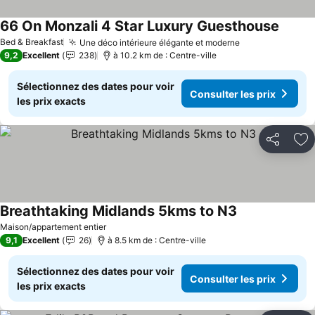
66 On Monzali 4 Star Luxury Guesthouse
Bed & Breakfast
Une déco intérieure élégante et moderne
9,2
Excellent
238
à 10.2 km de : Centre-ville
Sélectionnez des dates pour voir
Consulter les prix
les prix exacts
Partager
Aj
Breathtaking Midlands 5kms to N3
Maison/appartement entier
9,1
Excellent
26
à 8.5 km de : Centre-ville
Sélectionnez des dates pour voir
Consulter les prix
les prix exacts