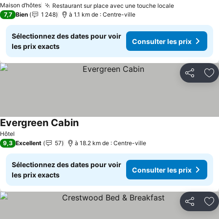
Maison d’hôtes
Restaurant sur place avec une touche locale
7,7
Bien
1 248
à 1.1 km de : Centre-ville
Sélectionnez des dates pour voir
Consulter les prix
les prix exacts
Partager
Aj
Evergreen Cabin
Hôtel
9,3
Excellent
57
à 18.2 km de : Centre-ville
Sélectionnez des dates pour voir
Consulter les prix
les prix exacts
Partager
Aj