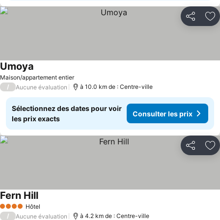
Partager
Aj
Umoya
Maison/appartement entier
/
à 10.0 km de : Centre-ville
Aucune évaluation
Sélectionnez des dates pour voir
Consulter les prix
les prix exacts
Partager
Aj
Fern Hill
Hôtel
4 Étoiles
/
à 4.2 km de : Centre-ville
Aucune évaluation