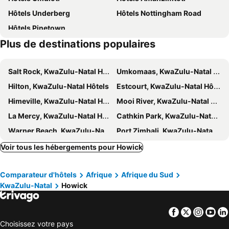
Bayside Hotel Pietermaritzburg
Kismet
Hôtels Underberg
Hôtels Nottingham Road
Bosch Hoek Golf & Lodge
Hôtels Pinetown
Plus de destinations populaires
Salt Rock, KwaZulu-Natal Hôtels
Umkomaas, KwaZulu-Natal Hôtels
Hilton, KwaZulu-Natal Hôtels
Estcourt, KwaZulu-Natal Hôtels
Himeville, KwaZulu-Natal Hôtels
Mooi River, KwaZulu-Natal Hôtels
La Mercy, KwaZulu-Natal Hôtels
Cathkin Park, KwaZulu-Natal Hôtels
Warner Beach, KwaZulu-Natal Hôtels
Port Zimbali, KwaZulu-Natal Hôtels
Lidgetton, KwaZulu-Natal Hôtels
Greytown, KwaZulu-Natal Hôtels
Voir tous les hébergements pour Howick
Champagne Valley, KwaZulu-Natal Hôtels
Westville, KwaZulu-Natal Hôtels
Comparateur d'hôtels
Afrique
Afrique du Sud
Tongaat, KwaZulu-Natal Hôtels
Kingsburgh, KwaZulu-Natal Hôtels
KwaZulu-Natal
Howick
Shaka's Rock, KwaZulu-Natal Hôtels
Dargle, KwaZulu-Natal Hôtels
Balgowan, KwaZulu-Natal Hôtels
Assagay, KwaZulu-Natal Hôtels
Facebook
Twitter
Insta
Yo
Vryheid, KwaZulu-Natal Hôtels
Dundee, KwaZulu-Natal Hôtels
Choisissez votre pays