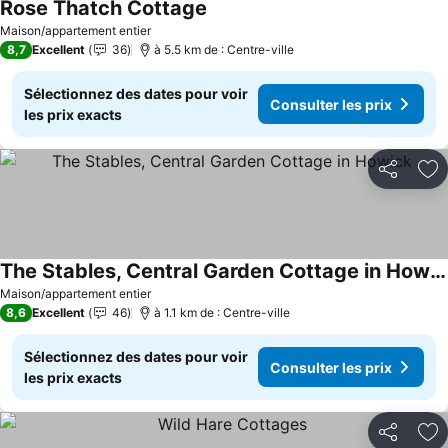
Rose Thatch Cottage
Maison/appartement entier
8,7
Excellent
36
à 5.5 km de : Centre-ville
Sélectionnez des dates pour voir
Consulter les prix
les prix exacts
Partager
Aj
The Stables, Central Garden Cottage in Howick
Maison/appartement entier
8,6
Excellent
46
à 1.1 km de : Centre-ville
Sélectionnez des dates pour voir
Consulter les prix
les prix exacts
Partager
Aj