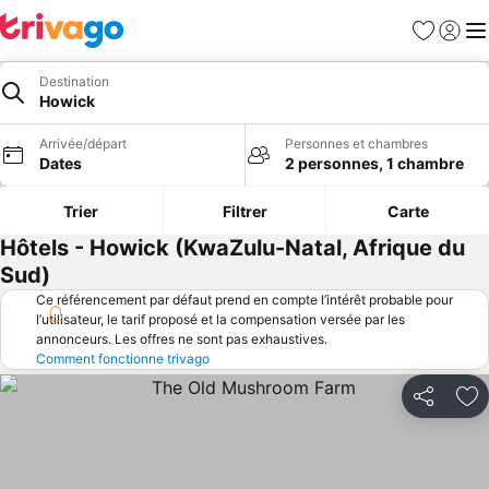
Favoris
Se con
Me
Destination
Howick
Arrivée/départ
Personnes et chambres
Dates
2 personnes, 1 chambre
Trier
Filtrer
Carte
Hôtels - Howick (KwaZulu-Natal, Afrique du
Sud)
Ce référencement par défaut prend en compte l’intérêt probable pour
l’utilisateur, le tarif proposé et la compensation versée par les
annonceurs. Les offres ne sont pas exhaustives.
Comment fonctionne trivago
Partager
Aj