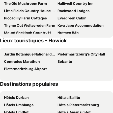
The Old Mushroom Farm
Halliwell Country Inn
Little Fields Country House and Cottages
Rockwood Lodges
Piccadilly Farm Cottages
Evergreen Cabin
Thyme Out Weltevreden Farm
Kwa Jabu Accommodation
Mount Shekinah Country Hotel
Nutmeg B&b
Lieux touristiques - Howick
The Hilton Bush Lodge
The Palms Boutique Hotel
ANEW Hôtel Hilton
The Hilton Junction Hotel
Jardin Botanique National du Kwazulu-Natal
Pietermaritzburg's City Hall
Haisley Hotel
The Knoll Historic Guest Farm
Comrades Marathon
Sobantu
Granny Mouse Country House & Spa
Dunranch House
Pietermaritzburg Airport
A Garden Suite B&B
The Sleeping Bao B&B
Redlands Hotel
Hotel iLawu
Destinations populaires
Africa's Eden Guesthouse
StayEasy Pietermaritzburg
Midlands Forest Lodge
Lythwood Lodge
Hôtels Durban
Hôtels Ballito
Thistle Hotel
The Musafer Travel Lodge
Hôtels Umhlanga
Hôtels Pietermaritzburg
Ilawu Inn
Drakensburg Gardens
Hôtels Umdloti
Hôtels Amanzimtoti