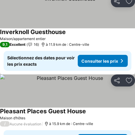
Partager
Aj
Inverknoll Guesthouse
Maison/appartement entier
9,1
Excellent
16
à 11.9 km de : Centre-ville
Sélectionnez des dates pour voir
Consulter les prix
les prix exacts
Partager
Aj
Pleasant Places Guest House
Maison d’hôtes
/
à 15.9 km de : Centre-ville
Aucune évaluation