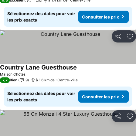
9,3
Excellent
129
à 1.4 km de : Centre-ville
Sélectionnez des dates pour voir
Consulter les prix
les prix exacts
Partager
Aj
Country Lane Guesthouse
Maison d’hôtes
7,7
Bien
9
à 1.6 km de : Centre-ville
Sélectionnez des dates pour voir
Consulter les prix
les prix exacts
Partager
Aj