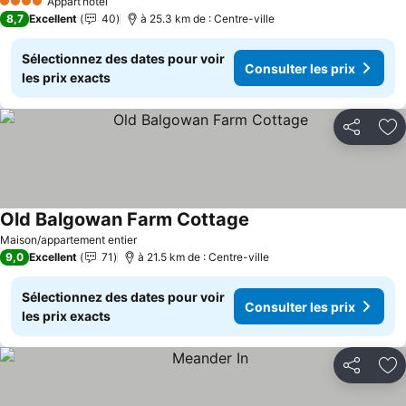
Appart’hôtel
4 Étoiles
8,7
Excellent
40
à 25.3 km de : Centre-ville
Sélectionnez des dates pour voir
Consulter les prix
les prix exacts
Partager
Aj
Old Balgowan Farm Cottage
Maison/appartement entier
9,0
Excellent
71
à 21.5 km de : Centre-ville
Sélectionnez des dates pour voir
Consulter les prix
les prix exacts
Partager
Aj