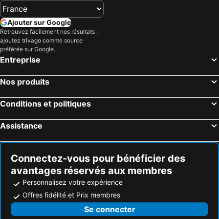
Eshowe, KwaZulu-Natal Hôtels
KwaDukuza, KwaZulu-Natal Hôtels
Mtunzini, KwaZulu-Natal Hôtels
Zinkwazi Beach, KwaZulu-Natal Hôtels
Ajouter sur Google
Retrouvez facilement nos résultats :
Ulundi, KwaZulu-Natal Hôtels
Rorke's Drift, KwaZulu-Natal Hôtels
ajoutez trivago comme source
Le Cap, Cap-Occidental Hôtels
Johannesbourg, Gauteng Hôtels
préférée sur Google.
Entreprise
Durban, KwaZulu-Natal Hôtels
Pretoria, Gauteng Hôtels
Port Elizabeth, Ostkap Hôtels
East London, Ostkap Hôtels
Nos produits
Ballito, KwaZulu-Natal Hôtels
Bloemfontein, État-Libre Hôtels
Conditions et politiques
Hermanus, Cap-Occidental Hôtels
Assistance
Connectez-vous pour bénéficier des
avantages réservés aux membres
Personnalisez votre expérience
Offres fidélité et Prix membres
Se connecter