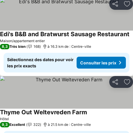
Partager
Aj
Edi's B&B and Bratwurst Sausage Restaurant
Maison/appartement entier
8,3
Très bien
168
à 16.3 km de : Centre-ville
Sélectionnez des dates pour voir
Consulter les prix
les prix exacts
Partager
Aj
Thyme Out Weltevreden Farm
Hôtel
9,3
Excellent
322
à 21.5 km de : Centre-ville