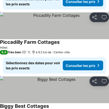
Consulter les prix
les prix exacts
Partager
Aj
Piccadilly Farm Cottages
Hôtel
8,0
Très bien
7
à 9.2 km de : Centre-ville
Sélectionnez des dates pour voir
Consulter les prix
les prix exacts
Partager
Aj
Biggy Best Cottages