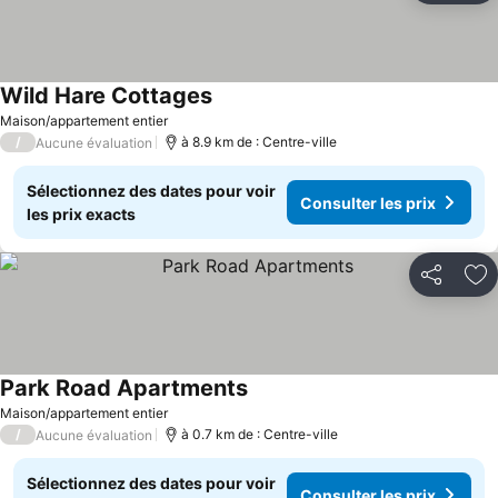
Wild Hare Cottages
Maison/appartement entier
/
à 8.9 km de : Centre-ville
Aucune évaluation
Sélectionnez des dates pour voir
Consulter les prix
les prix exacts
Partager
Aj
Park Road Apartments
Maison/appartement entier
/
à 0.7 km de : Centre-ville
Aucune évaluation
Sélectionnez des dates pour voir
Consulter les prix