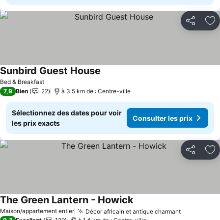
Partager
Aj
Sunbird Guest House
Bed & Breakfast
7,9
Bien
22
à 3.5 km de : Centre-ville
Sélectionnez des dates pour voir
Consulter les prix
les prix exacts
Partager
Aj
The Green Lantern - Howick
Maison/appartement entier
Décor africain et antique charmant