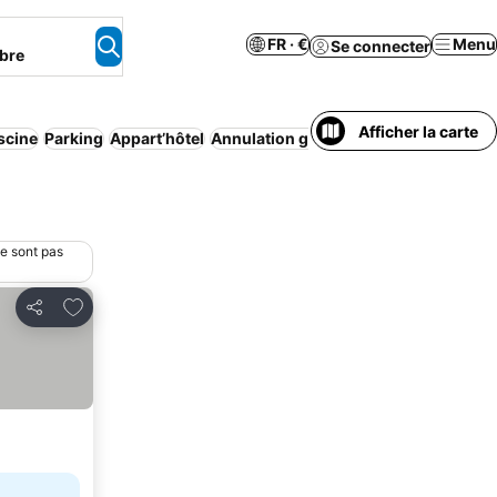
FR · €
Menu
Se connecter
bre
Afficher la carte
scine
Parking
Appart’hôtel
Annulation gratuite
ne sont pas
Ajouter à mes favoris
Partager