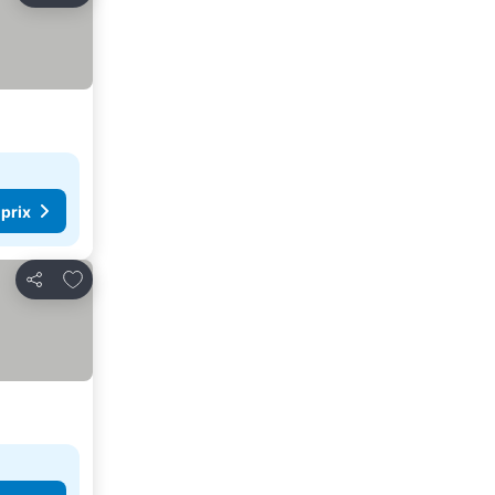
 prix
Ajouter à mes favoris
Partager