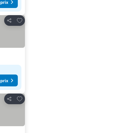
 prix
Ajouter à mes favoris
Partager
 prix
Ajouter à mes favoris
Partager