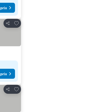
 prix
Ajouter à mes favoris
Partager
 prix
Ajouter à mes favoris
Partager