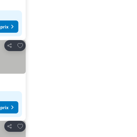
 prix
Ajouter à mes favoris
Partager
 prix
Ajouter à mes favoris
Partager