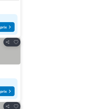
 prix
Ajouter à mes favoris
Partager
 prix
Ajouter à mes favoris
Partager