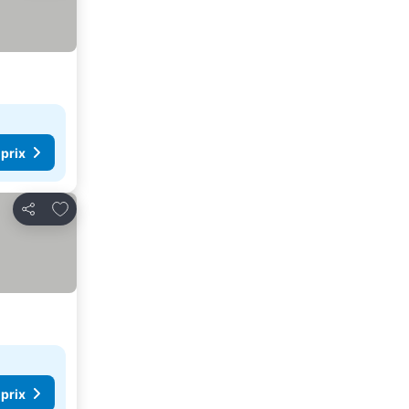
 prix
Ajouter à mes favoris
Partager
 prix