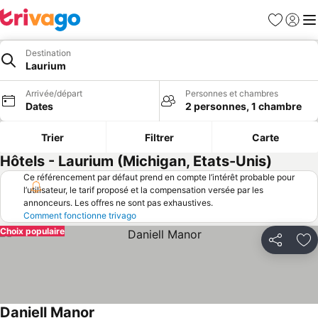
Favoris
Se con
Me
Destination
Laurium
Arrivée/départ
Personnes et chambres
Dates
2 personnes, 1 chambre
Trier
Filtrer
Carte
Hôtels - Laurium (Michigan, Etats-Unis)
Ce référencement par défaut prend en compte l’intérêt probable pour
l’utilisateur, le tarif proposé et la compensation versée par les
annonceurs. Les offres ne sont pas exhaustives.
Comment fonctionne trivago
Choix populaire
Partager
Aj
Daniell Manor