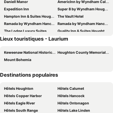
Daniell Manor
AmericInn by Wyndham Calumet
Expedition Inn
Super 8 by Wyndham Houghton
Hampton Inn & Suites Houghton
The Vault Hotel
Ramada by Wyndham Hancock Waterfront
Ramada by Wyndham Hancock Waterfront
The Lodge Luxury Suites
Quality Inn & Suites Houghton Downtown
Lieux touristiques - Laurium
Magnuson Hotel Copper Crown
Holiday Inn Express Houghton-keweenaw By Ihg
Independence Stay
Country Inn & Suites by Radisson, Houghton, MI
Keweenaw National Historical Park
Houghton County Memorial Airport
Mount Bohemia
Destinations populaires
Hôtels Houghton
Hôtels Calumet
Hôtels Copper Harbor
Hôtels Hancock
Hôtels Eagle River
Hôtels Ontonagon
Hôtels South Range
Hôtels Lake Linden