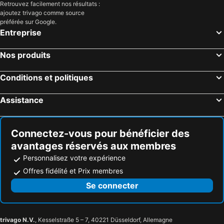
Midland, Michigan Hôtels
Lake, Michigan Hôtels
Retrouvez facilement nos résultats :
ajoutez trivago comme source
Lake City, Michigan Hôtels
Myrtle Beach, Caroline du Sud Hôtels
préférée sur Google.
Panama City Beach, Floride Hôtels
Orlando, Floride Hôtels
Entreprise
Gulf Shores, Alabama Hôtels
New York, New York Hôtels
Nos produits
Destin, Floride Hôtels
Miami, Floride Hôtels
Honolulu, Hawaii Hôtels
Gatlinburg, Tennessee Hôtels
Conditions et politiques
Assistance
Connectez-vous pour bénéficier des
avantages réservés aux membres
Personnalisez votre expérience
Offres fidélité et Prix membres
Se connecter
trivago N.V.
, Kesselstraße 5 – 7, 40221 Düsseldorf, Allemagne