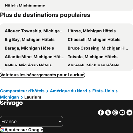
Hôtels Michigamme
Plus de destinations populaires
Allouez Township, Michigan Hôtels
L'Anse, Michigan Hôtels
Big Bay, Michigan Hôtels
Chassell, Michigan Hôtels
Baraga, Michigan Hôtels
Bruce Crossing, Michigan Hôtels
Atlantic Mine, Michigan Hôtels
Toivola, Michigan Hôtels
Pelkie, Michigan Hôtels
Ahmeek, Michigan Hôtels
Skanee, Michigan Hôtels
Trout Creek, Michigan Hôtels
Voir tous les hébergements pour Laurium
Republic, Michigan Hôtels
Hubbell, Michigan Hôtels
Comparateur d'hôtels
Amérique du Nord
Etats-Unis
Nisula, Michigan Hôtels
Mass City, Michigan Hôtels
Michigan
Laurium
Rockland, Michigan Hôtels
Kenton, Michigan Hôtels
Bay City, Michigan Hôtels
Houghton Lake, Michigan Hôtels
Facebook
Twitter
Insta
Yo
Cadillac, Michigan Hôtels
Saginaw, Michigan Hôtels
Roscommon, Michigan Hôtels
Grayling, Michigan Hôtels
Ajouter sur Google