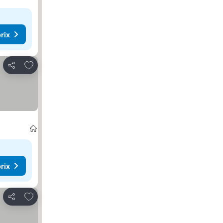
rix
Ajouter à mes favoris
Partager
rix
Ajouter à mes favoris
Partager