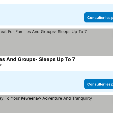
Consulter les p
ies And Groups- Sleeps Up To 7
Consulter les prix
ek
Consulter les p