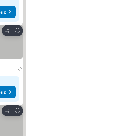
rix
Ajouter à mes favoris
Partager
rix
Ajouter à mes favoris
Partager