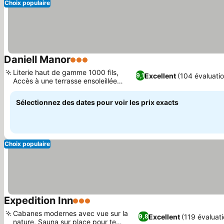
Choix populaire
Daniell Manor
3 Étoiles
Consulter les prix
Literie haut de gamme 1000 fils,
Excellent
(104 évaluati
9,1
Accès à une terrasse ensoleillée
Consulter les prix
relaxante
Sélectionnez des dates pour voir les prix exacts
Choix populaire
Expedition Inn
3 Étoiles
Consulter les prix
Cabanes modernes avec vue sur la
Excellent
(119 évaluat
9,8
nature, Sauna sur place pour te