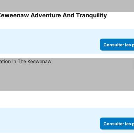
Keweenaw Adventure And Tranquility
Consulter le
Consulter les p
ix
Consulter les p