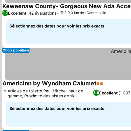
Keweenaw County- Gorgeous New Ada Access
Excellent
(42 évaluations)
9,7
à 0.0 km de : Centre-ville
Sélectionnez des dates pour voir les prix exacts
Choix populaire
AmericInn by Wyndham Calumet
2 Étoiles
Consulter le
Articles de toilette Paul Mitchell haut de
Excellent
(1 087
8,6
gamme, Proximité des pistes de ski
Consulter les prix
nordique de Swedetown
Sélectionnez des dates pour voir les prix exacts