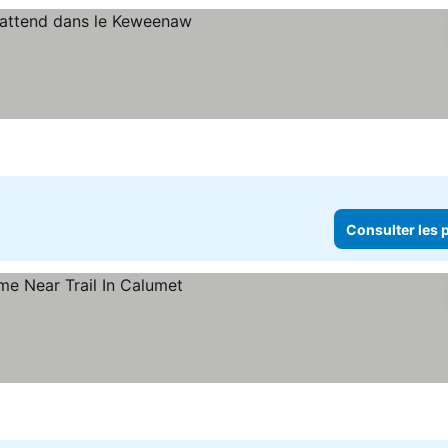
es prix
Consulter les p
rix