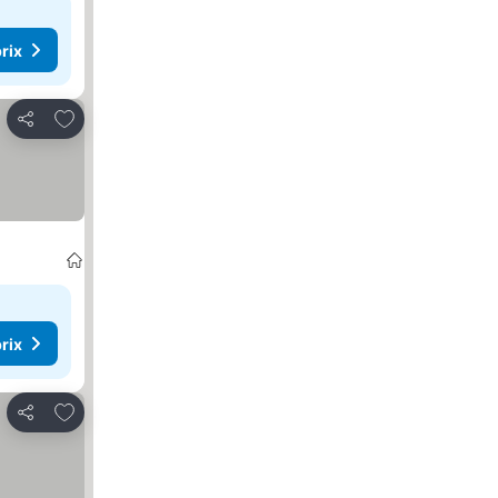
rix
Ajouter à mes favoris
Partager
rix
Ajouter à mes favoris
Partager