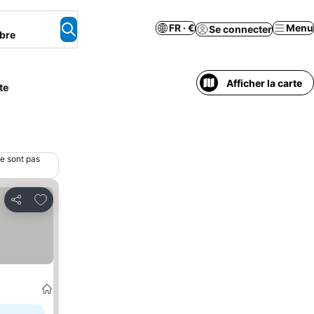
FR · €
Menu
Se connecter
bre
Afficher la carte
te
ne sont pas
Ajouter à mes favoris
Partager