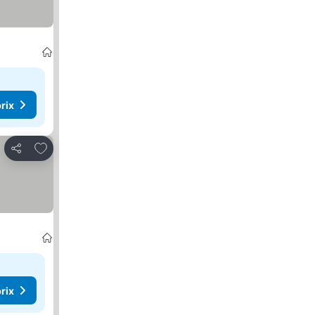
s prix
rix
Ajouter à mes favoris
Partager
rix