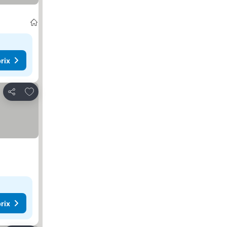
ulter les prix
rix
Ajouter à mes favoris
Partager
rix