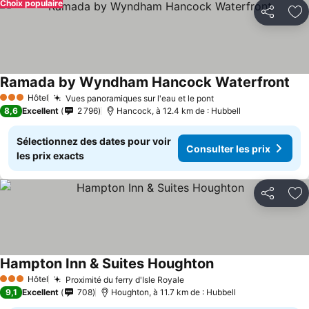
Choix populaire
Partager
Aj
Ramada by Wyndham Hancock Waterfront
Hôtel
Vues panoramiques sur l'eau et le pont
3 Étoiles
8,6
Excellent
2 796
Hancock, à 12.4 km de : Hubbell
Sélectionnez des dates pour voir
Consulter les prix
les prix exacts
Partager
Aj
Hampton Inn & Suites Houghton
Hôtel
Proximité du ferry d'Isle Royale
3 Étoiles
9,1
Excellent
708
Houghton, à 11.7 km de : Hubbell