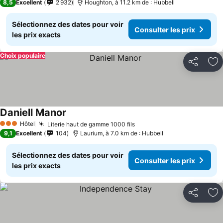
8,5
Excellent
2 932
Houghton, à 11.2 km de : Hubbell
Sélectionnez des dates pour voir
Consulter les prix
les prix exacts
Choix populaire
Partager
Aj
Daniell Manor
Hôtel
Literie haut de gamme 1000 fils
3 Étoiles
9,1
Excellent
104
Laurium, à 7.0 km de : Hubbell
Sélectionnez des dates pour voir
Consulter les prix
les prix exacts
Partager
Aj