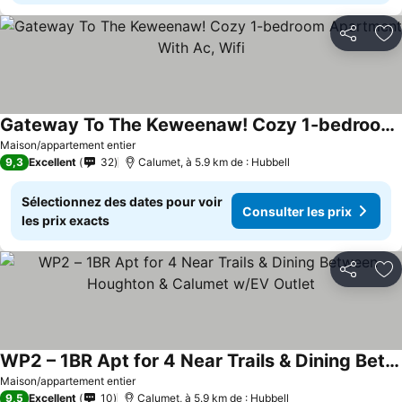
Partager
Aj
Gateway To The Keweenaw! Cozy 1-bedroom Apartment With Ac, Wifi
Maison/appartement entier
9,3
Excellent
32
Calumet, à 5.9 km de : Hubbell
Sélectionnez des dates pour voir
Consulter les prix
les prix exacts
Partager
Aj
WP2 – 1BR Apt for 4 Near Trails & Dining Between Houghton & Calumet w/EV Outlet
Maison/appartement entier
9,5
Excellent
10
Calumet, à 5.9 km de : Hubbell