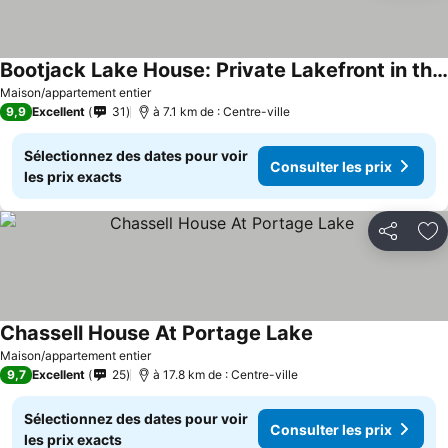
Bootjack Lake House: Private Lakefront in the Heart of the Keweenaw
Maison/appartement entier
9,9
Excellent
31
à 7.1 km de : Centre-ville
Sélectionnez des dates pour voir
Consulter les prix
les prix exacts
Partager
Aj
Chassell House At Portage Lake
Maison/appartement entier
9,7
Excellent
25
à 17.8 km de : Centre-ville
Sélectionnez des dates pour voir
Consulter les prix
les prix exacts