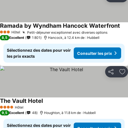
Ramada by Wyndham Hancock Waterfront
Hôtel
Petit-déjeuner exceptionnel avec diverses options
3 Étoiles
8,5
Excellent
1 801
Hancock, à 12.4 km de : Hubbell
Sélectionnez des dates pour voir
Consulter les prix
les prix exacts
Partager
Aj
The Vault Hotel
Hôtel
4 Étoiles
9,5
Excellent
48
Houghton, à 11.8 km de : Hubbell
Sélectionnez des dates pour voir