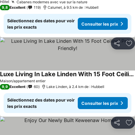
Hôtel
Cabanes modernes avec vue sur la nature
9,8
Excellent
119
Calumet, à 9.5 km de : Hubbell
Sélectionnez des dates pour voir
Consulter les prix
les prix exacts
Partager
Aj
Luxe Living In Lake Linden With 15 Foot Ceiling! Pet Friendly!
Maison/appartement entier
9,9
Excellent
60
Lake Linden, à 2.4 km de : Hubbell
Sélectionnez des dates pour voir
Consulter les prix
les prix exacts
Partager
Aj