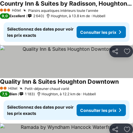
Country Inn & Suites by Radisson, Houghton, MI
Hôtel
Plaisirs aquatiques intérieurs toute l'année
3 Étoiles
9,0
Excellent
2 640
Houghton, à 13.8 km de : Hubbell
Sélectionnez des dates pour voir
Consulter les prix
les prix exacts
Partager
Aj
Quality Inn & Suites Houghton Downtown
Hôtel
Petit-déjeuner chaud varié
2 Étoiles
7,5
Bien
1 183
Houghton, à 12.2 km de : Hubbell
Sélectionnez des dates pour voir
Consulter les prix
les prix exacts
Partager
Aj