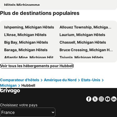
Hôtels Michigamme
Plus de destinations populaires
Ishpeming, Michigan Hôtels
Allouez Township, Michigan Hôtels
L'Anse, Michigan Hôtels
Laurium, Michigan Hôtels
Big Bay, Michigan Hôtels
Chassell, Michigan Hôtels
Baraga, Michigan Hôtels
Bruce Crossing, Michigan Hôtels
Atlantic Mine, Michigan Hôtels
Toivola, Michigan Hôtels
Pelkie, Michigan Hôtels
Ahmeek, Michigan Hôtels
Voir tous les hébergements pour Hubbell
Skanee, Michigan Hôtels
Trout Creek, Michigan Hôtels
Comparateur d'hôtels
Amérique du Nord
Etats-Unis
Republic, Michigan Hôtels
Negaunee, Michigan Hôtels
Michigan
Hubbell
Nisula, Michigan Hôtels
Mass City, Michigan Hôtels
Rockland, Michigan Hôtels
Kenton, Michigan Hôtels
Facebook
Twitter
Insta
Yo
Bay City, Michigan Hôtels
Houghton Lake, Michigan Hôtels
Choisissez votre pays
Cadillac, Michigan Hôtels
Saginaw, Michigan Hôtels