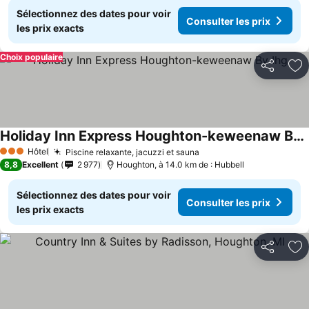
Sélectionnez des dates pour voir
Consulter les prix
les prix exacts
Choix populaire
Partager
Aj
Holiday Inn Express Houghton-keweenaw By Ihg
Hôtel
Piscine relaxante, jacuzzi et sauna
3 Étoiles
8,8
Excellent
2 977
Houghton, à 14.0 km de : Hubbell
Sélectionnez des dates pour voir
Consulter les prix
les prix exacts
Partager
Aj