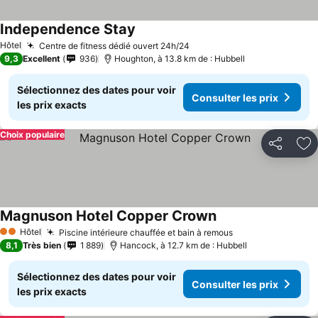
Independence Stay
Hôtel
Centre de fitness dédié ouvert 24h/24
9,3
Excellent
936
Houghton, à 13.8 km de : Hubbell
Sélectionnez des dates pour voir
Consulter les prix
les prix exacts
Choix populaire
Partager
Aj
Magnuson Hotel Copper Crown
Hôtel
Piscine intérieure chauffée et bain à remous
2 Étoiles
8,1
Très bien
1 889
Hancock, à 12.7 km de : Hubbell
Sélectionnez des dates pour voir
Consulter les prix
les prix exacts