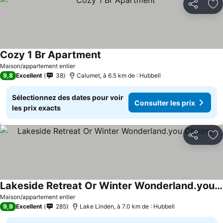
Partager
Aj
Cozy 1 Br Apartment
Maison/appartement entier
9,8
Excellent
38
Calumet, à 6.5 km de : Hubbell
Sélectionnez des dates pour voir
Consulter les prix
les prix exacts
Partager
Aj
Lakeside Retreat Or Winter Wonderland.you Choose
Maison/appartement entier
9,9
Excellent
285
Lake Linden, à 7.0 km de : Hubbell