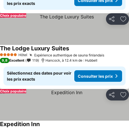
Consulter les prix
les prix exacts
Choix populaire
Partager
Aj
The Lodge Luxury Suites
Hôtel
Expérience authentique de sauna finlandais
5 Étoiles
9,8
Excellent
119
Hancock, à 12.4 km de : Hubbell
Sélectionnez des dates pour voir
Consulter les prix
les prix exacts
Choix populaire
Partager
Aj
Expedition Inn