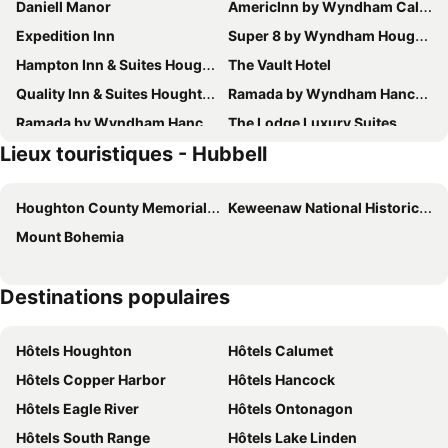
Daniell Manor
AmericInn by Wyndham Calumet
Expedition Inn
Super 8 by Wyndham Houghton
Hampton Inn & Suites Houghton
The Vault Hotel
Quality Inn & Suites Houghton Downtown
Ramada by Wyndham Hancock Waterfront
Ramada by Wyndham Hancock Waterfront
The Lodge Luxury Suites
Lieux touristiques - Hubbell
Magnuson Hotel Copper Crown
Independence Stay
Country Inn & Suites by Radisson, Houghton, MI
Holiday Inn Express Houghton-keweenaw By Ihg
Houghton County Memorial Airport
Keweenaw National Historical Park
Mount Bohemia
Destinations populaires
Hôtels Houghton
Hôtels Calumet
Hôtels Copper Harbor
Hôtels Hancock
Hôtels Eagle River
Hôtels Ontonagon
Hôtels South Range
Hôtels Lake Linden