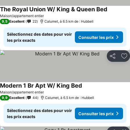
The Royal Union W/ King & Queen Bed
Maison/appartement entier
9,5
Excellent
22
Calumet, à 6.5 km de : Hubbell
Sélectionnez des dates pour voir
Consulter les prix
les prix exacts
Partager
Aj
Modern 1 Br Apt W/ King Bed
Maison/appartement entier
9,9
Excellent
44
Calumet, à 6.5 km de : Hubbell
Sélectionnez des dates pour voir
Consulter les prix
les prix exacts