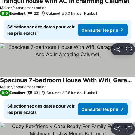
Tranquil house with AC in charming Calumet
Maison/appartement entier
9,9
Excellent
22
Calumet, à 7.0 km de : Hubbell
Sélectionnez des dates pour voir
Consulter les prix
les prix exacts
Partager
Aj
Spacious 7-bedroom House With Wifi, Garage, Sauna, And Ac In Amazing Calumet
Maison/appartement entier
9,9
Excellent
63
Calumet, à 7.5 km de : Hubbell
Sélectionnez des dates pour voir
Consulter les prix
les prix exacts
Partager
Aj