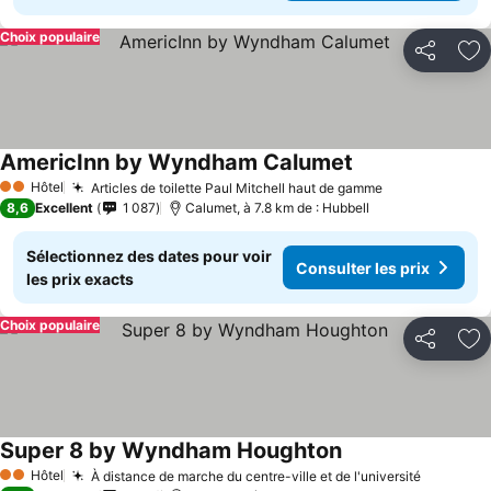
Choix populaire
Partager
Aj
AmericInn by Wyndham Calumet
Hôtel
Articles de toilette Paul Mitchell haut de gamme
2 Étoiles
8,6
Excellent
1 087
Calumet, à 7.8 km de : Hubbell
Sélectionnez des dates pour voir
Consulter les prix
les prix exacts
Choix populaire
Partager
Aj
Super 8 by Wyndham Houghton
Hôtel
À distance de marche du centre-ville et de l'université
2 Étoiles