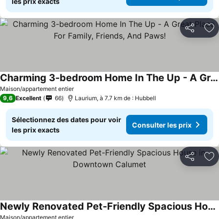
les prix exacts
Partager
Aj
Charming 3-bedroom Home In The Up - A Great Place For Family, Friends, And Paws!
Maison/appartement entier
9,6
Excellent
66
Laurium, à 7.7 km de : Hubbell
Sélectionnez des dates pour voir
Consulter les prix
les prix exacts
Partager
Aj
Newly Renovated Pet-Friendly Spacious House in Downtown Calumet
Maison/appartement entier