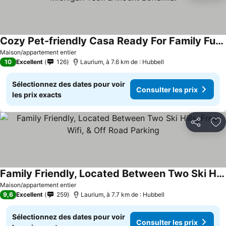
Cozy Pet-friendly Casa Ready For Family Fun Near Michigan Tech & Mount Bohemia!
Maison/appartement entier
10
Excellent
126
Laurium, à 7.6 km de : Hubbell
Sélectionnez des dates pour voir
Consulter les prix
les prix exacts
Partager
Aj
Family Friendly, Located Between Two Ski Hills, Free Wifi, & Off Road Parking
Maison/appartement entier
9,6
Excellent
259
Laurium, à 7.7 km de : Hubbell
Sélectionnez des dates pour voir
Consulter les prix