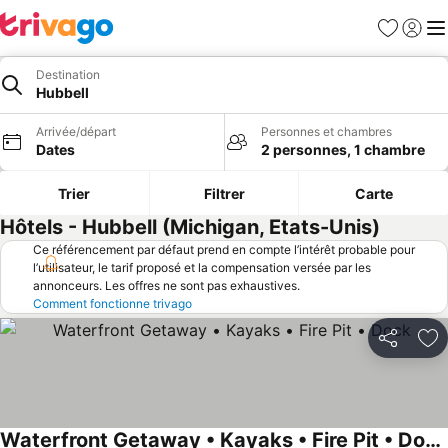
Favoris
Se con
Me
Destination
Hubbell
Arrivée/départ
Personnes et chambres
Dates
2 personnes, 1 chambre
Trier
Filtrer
Carte
Hôtels - Hubbell (Michigan, Etats-Unis)
Ce référencement par défaut prend en compte l’intérêt probable pour
l’utilisateur, le tarif proposé et la compensation versée par les
annonceurs. Les offres ne sont pas exhaustives.
Comment fonctionne trivago
Partager
Aj
Waterfront Getaway • Kayaks • Fire Pit • Dock