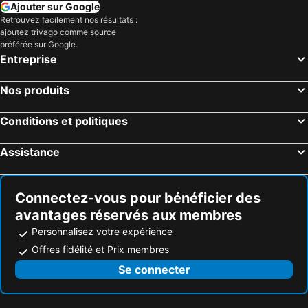
Roscommon, Michigan Hôtels
Grayling, Michigan Hôtels
Ajouter sur Google
Retrouvez facilement nos résultats :
Midland, Michigan Hôtels
Lake, Michigan Hôtels
ajoutez trivago comme source
Lake City, Michigan Hôtels
Myrtle Beach, Caroline du Sud Hôtels
préférée sur Google.
Entreprise
Panama City Beach, Floride Hôtels
Orlando, Floride Hôtels
Gulf Shores, Alabama Hôtels
New York, New York Hôtels
Nos produits
Destin, Floride Hôtels
Miami, Floride Hôtels
Conditions et politiques
Honolulu, Hawaii Hôtels
Gatlinburg, Tennessee Hôtels
Assistance
Connectez-vous pour bénéficier des
avantages réservés aux membres
Personnalisez votre expérience
Offres fidélité et Prix membres
Se connecter