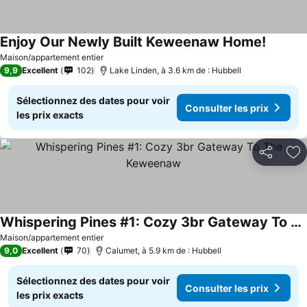
Enjoy Our Newly Built Keweenaw Home!
Maison/appartement entier
9,9
Excellent
102
Lake Linden, à 3.6 km de : Hubbell
Sélectionnez des dates pour voir
Consulter les prix
les prix exacts
Partager
Aj
Whispering Pines #1: Cozy 3br Gateway To The Keweenaw
Maison/appartement entier
9,0
Excellent
70
Calumet, à 5.9 km de : Hubbell
Sélectionnez des dates pour voir
Consulter les prix
les prix exacts