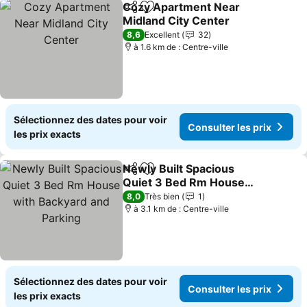
Cozy Apartment Near
Partager
Ajouter à mes favoris
Midland City Center
8,6
Excellent
32
à 1.6 km de : Centre-ville
Sélectionnez des dates pour voir
Consulter les prix
les prix exacts
Newly Built Spacious
Partager
Ajouter à mes favoris
Quiet 3 Bed Rm House
with Backyard and
8,0
Très bien
1
Parking
à 3.1 km de : Centre-ville
Sélectionnez des dates pour voir
Consulter les prix
les prix exacts