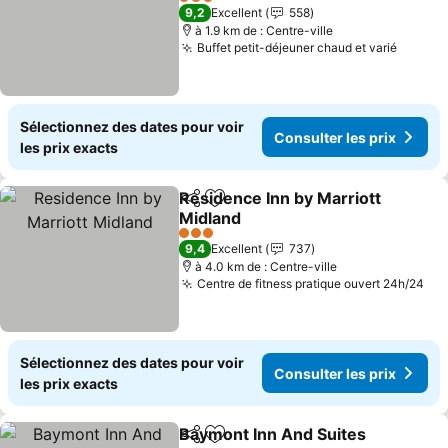
3 Étoiles
9,2
Excellent
558
à 1.9 km de : Centre-ville
Buffet petit-déjeuner chaud et varié
Sélectionnez des dates pour voir
Consulter les prix
les prix exacts
Residence Inn by Marriott
Partager
Ajouter à mes favoris
Midland
3 Étoiles
9,4
Excellent
737
à 4.0 km de : Centre-ville
Centre de fitness pratique ouvert 24h/24
Sélectionnez des dates pour voir
Consulter les prix
les prix exacts
Baymont Inn And Suites
Partager
Ajouter à mes favoris