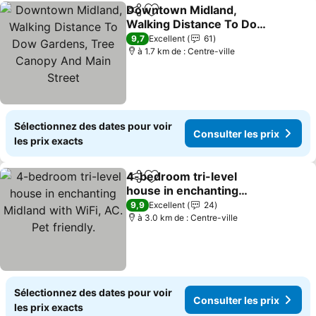
Downtown Midland,
Partager
Ajouter à mes favoris
Walking Distance To Dow
Gardens, Tree Canopy
9,7
Excellent
61
And Main Street
à 1.7 km de : Centre-ville
Sélectionnez des dates pour voir
Consulter les prix
les prix exacts
4-bedroom tri-level
Partager
Ajouter à mes favoris
house in enchanting
Midland with WiFi, AC.
9,9
Excellent
24
Pet friendly.
à 3.0 km de : Centre-ville
Sélectionnez des dates pour voir
Consulter les prix
les prix exacts