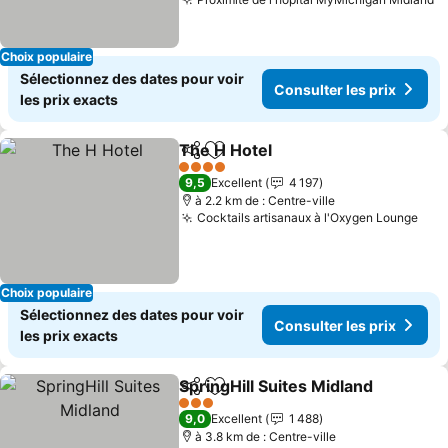
Choix populaire
Sélectionnez des dates pour voir
Consulter les prix
les prix exacts
The H Hotel
Partager
Ajouter à mes favoris
4 Étoiles
9,5
Excellent
4 197
à 2.2 km de : Centre-ville
Cocktails artisanaux à l'Oxygen Lounge
Choix populaire
Sélectionnez des dates pour voir
Consulter les prix
les prix exacts
SpringHill Suites Midland
Partager
Ajouter à mes favoris
3 Étoiles
9,0
Excellent
1 488
à 3.8 km de : Centre-ville