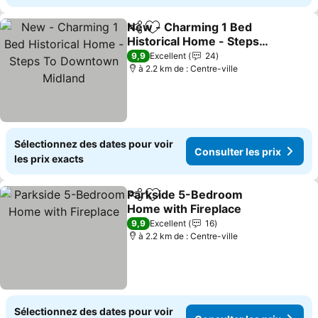
New - Charming 1 Bed
Partager
Ajouter à mes favoris
Historical Home - Steps
To Downtown Midland
9,9
Excellent
24
à 2.2 km de : Centre-ville
Sélectionnez des dates pour voir
Consulter les prix
les prix exacts
Parkside 5-Bedroom
Partager
Ajouter à mes favoris
Home with Fireplace
9,9
Excellent
16
à 2.2 km de : Centre-ville
Sélectionnez des dates pour voir