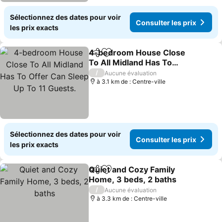
Sélectionnez des dates pour voir
Consulter les prix
les prix exacts
4-bedroom House Close
Partager
Ajouter à mes favoris
To All Midland Has To
Offer Can Sleep Up To 11
/
Aucune évaluation
Guests.
à 3.1 km de : Centre-ville
Sélectionnez des dates pour voir
Consulter les prix
les prix exacts
Quiet and Cozy Family
Partager
Ajouter à mes favoris
Home, 3 beds, 2 baths
/
Aucune évaluation
à 3.3 km de : Centre-ville