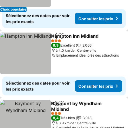
Choix populaire
Sélectionnez des dates pour voir
Consulter les prix
les prix exacts
Hampton Inn Midland
Partager
Ajouter à mes favoris
3 Étoiles
8,9
Excellent
2 066
à 4.0 km de : Centre-ville
Emplacement idéal près des attractions
Sélectionnez des dates pour voir
Consulter les prix
les prix exacts
Baymont by Wyndham
Partager
Ajouter à mes favoris
Midland
3 Étoiles
8,4
Très bien
3 018
à 3.9 km de : Centre-ville
Proximité de l'hôpital MyMichigan Midland