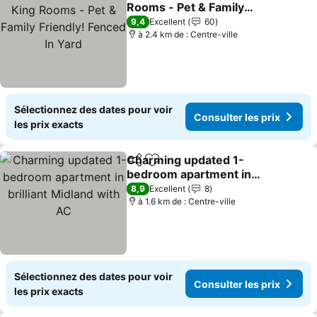
Ajouter à mes favoris
Rooms - Pet & Family
Friendly! Fenced In Yard
9,4
Excellent
60
à 2.4 km de : Centre-ville
Sélectionnez des dates pour voir
Consulter les prix
les prix exacts
Charming updated 1-
Partager
Ajouter à mes favoris
bedroom apartment in
brilliant Midland with AC
8,9
Excellent
8
à 1.6 km de : Centre-ville
Sélectionnez des dates pour voir
Consulter les prix
les prix exacts