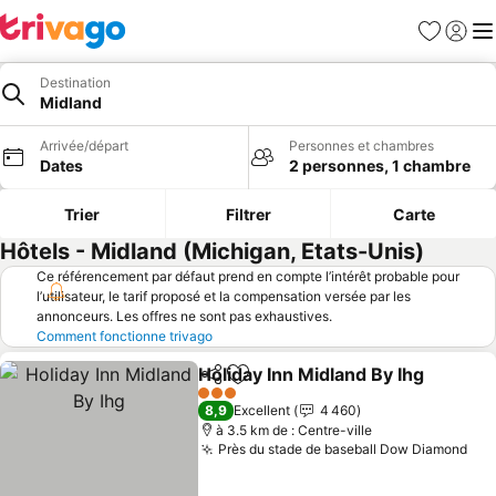
Favoris
Se con
Me
Destination
Midland
Arrivée/départ
Personnes et chambres
Dates
2 personnes, 1 chambre
Trier
Filtrer
Carte
Hôtels - Midland (Michigan, Etats-Unis)
Ce référencement par défaut prend en compte l’intérêt probable pour
l’utilisateur, le tarif proposé et la compensation versée par les
annonceurs. Les offres ne sont pas exhaustives.
Comment fonctionne trivago
Holiday Inn Midland By Ihg
Partager
Ajouter à mes favoris
3 Étoiles
8,9
Excellent
4 460
à 3.5 km de : Centre-ville
Près du stade de baseball Dow Diamond