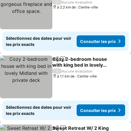
fireplace and office
/
Aucune évaluation
space.
à 2.2 km de : Centre-ville
Sélectionnez des dates pour voir
Consulter les prix
les prix exacts
Cozy 2-bedroom house
Partager
Ajouter à mes favoris
with king bed in lovely
Midland with private deck
/
Aucune évaluation
à 1.1 km de : Centre-ville
Sélectionnez des dates pour voir
Consulter les prix
les prix exacts
Sweet Retreat W/ 2 King
Partager