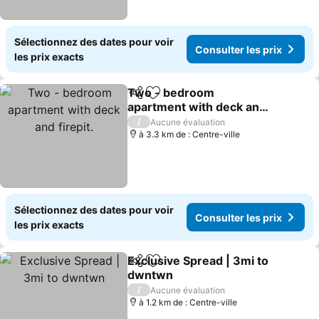
Sélectionnez des dates pour voir
Consulter les prix
les prix exacts
Two - bedroom
Partager
Ajouter à mes favoris
apartment with deck and
firepit.
/
Aucune évaluation
à 3.3 km de : Centre-ville
Sélectionnez des dates pour voir
Consulter les prix
les prix exacts
Exclusive Spread | 3mi to
Partager
Ajouter à mes favoris
dwntwn
/
Aucune évaluation
à 1.2 km de : Centre-ville