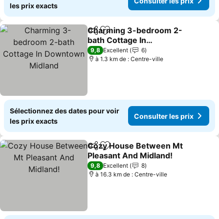
Consulter les prix
les prix exacts
Charming 3-bedroom 2-
Partager
Ajouter à mes favoris
bath Cottage In
Downtown Midland
9,8
Excellent
6
à 1.3 km de : Centre-ville
Sélectionnez des dates pour voir
Consulter les prix
les prix exacts
Cozy House Between Mt
Partager
Ajouter à mes favoris
Pleasant And Midland!
9,8
Excellent
8
à 16.3 km de : Centre-ville