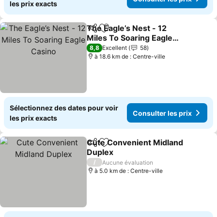
les prix exacts
The Eagle’s Nest - 12
Partager
Ajouter à mes favoris
Miles To Soaring Eagle
Casino
8,8
Excellent
58
à 18.6 km de : Centre-ville
Sélectionnez des dates pour voir
Consulter les prix
les prix exacts
Cute Convenient Midland
Partager
Ajouter à mes favoris
Duplex
/
Aucune évaluation
à 5.0 km de : Centre-ville