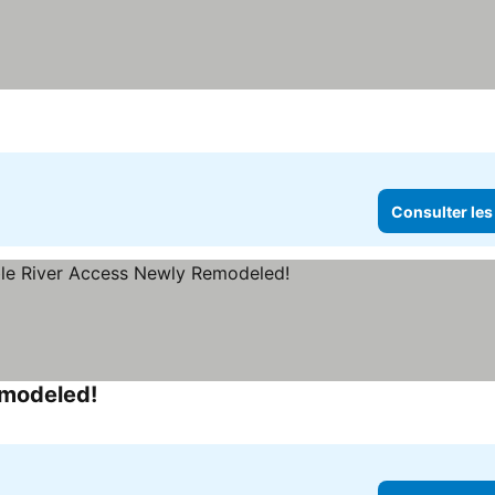
prix
Consulter les
emodeled!
Consulter les prix