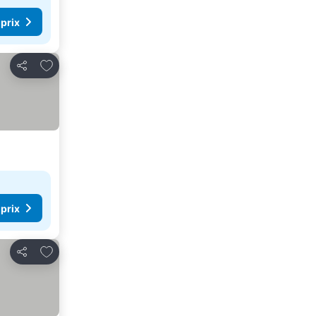
 prix
Ajouter à mes favoris
Partager
 prix
Ajouter à mes favoris
Partager