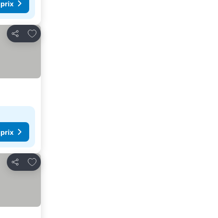
 prix
Ajouter à mes favoris
Partager
 prix
Ajouter à mes favoris
Partager