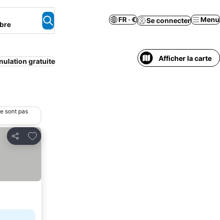
FR · €
Menu
Se connecter
bre
Afficher la carte
ulation gratuite
ne sont pas
Ajouter à mes favoris
Partager