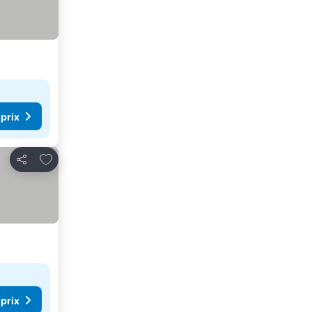
 prix
Ajouter à mes favoris
Partager
 prix