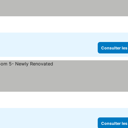
rix
Consulter les
rix
Consulter les