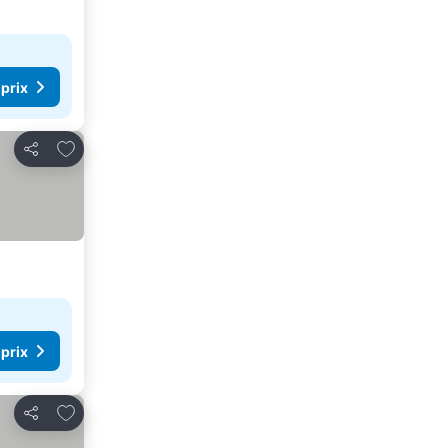
 prix
Ajouter à mes favoris
Partager
 prix
Ajouter à mes favoris
Partager