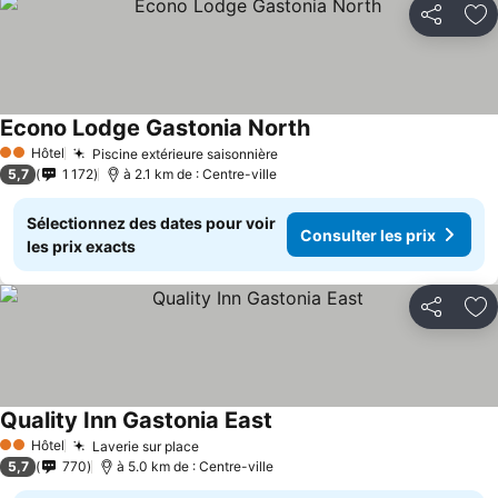
Partager
Aj
Econo Lodge Gastonia North
Hôtel
Piscine extérieure saisonnière
2 Étoiles
5,7
1 172
à 2.1 km de : Centre-ville
Sélectionnez des dates pour voir
Consulter les prix
les prix exacts
Partager
Aj
Quality Inn Gastonia East
Hôtel
Laverie sur place
2 Étoiles
5,7
770
à 5.0 km de : Centre-ville