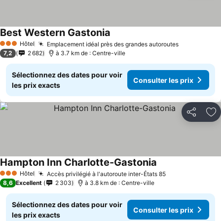
Best Western Gastonia
Hôtel
Emplacement idéal près des grandes autoroutes
3 Étoiles
7,2
2 682
à 3.7 km de : Centre-ville
Sélectionnez des dates pour voir
Consulter les prix
les prix exacts
Partager
Aj
Hampton Inn Charlotte-Gastonia
Hôtel
Accès privilégié à l'autoroute inter-États 85
3 Étoiles
8,6
Excellent
2 303
à 3.8 km de : Centre-ville
Sélectionnez des dates pour voir
Consulter les prix
les prix exacts