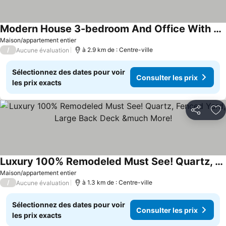
Modern House 3-bedroom And Office With Wifi And Ac In Gastonia
Maison/appartement entier
/
à 2.9 km de : Centre-ville
Aucune évaluation
Sélectionnez des dates pour voir
Consulter les prix
les prix exacts
Partager
Aj
Luxury 100% Remodeled Must See! Quartz, Fenced Yard, Large Back Deck &much More!
Maison/appartement entier
/
à 1.3 km de : Centre-ville
Aucune évaluation
Sélectionnez des dates pour voir
Consulter les prix
les prix exacts