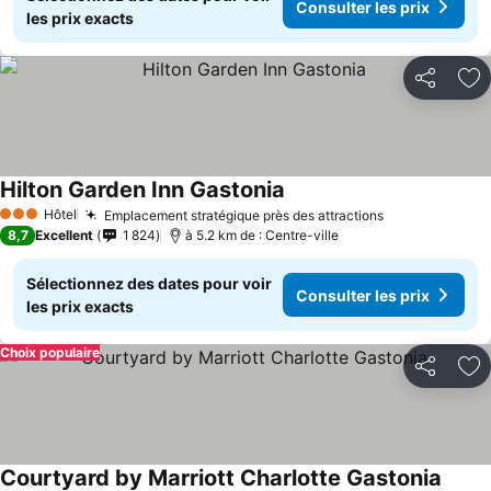
Consulter les prix
les prix exacts
Partager
Aj
Hilton Garden Inn Gastonia
Hôtel
Emplacement stratégique près des attractions
3 Étoiles
8,7
Excellent
1 824
à 5.2 km de : Centre-ville
Sélectionnez des dates pour voir
Consulter les prix
les prix exacts
Choix populaire
Partager
Aj
Courtyard by Marriott Charlotte Gastonia