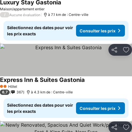
Luxury Stay Gastonia
Maison/appartement entier
/
à 7.1 km de : Centre-ville
Aucune évaluation
Sélectionnez des dates pour voir
Consulter les prix
les prix exacts
Partager
Aj
Express Inn & Suites Gastonia
Hôtel
2 Étoiles
6,7
367
à 4.3 km de : Centre-ville
Sélectionnez des dates pour voir
Consulter les prix
les prix exacts
Partager
Aj