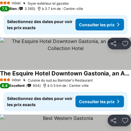
Hôtel
foyer extérieur et gazebo
3 Étoiles
7,5
Bien
3 365
à 3.7 km de : Centre-ville
Sélectionnez des dates pour voir
Consulter les prix
les prix exacts
Partager
Aj
The Esquire Hotel Downtown Gastonia, an Ascend Collection Hotel
Hôtel
Cuisine du sud au Barrister's Restaurant
3 Étoiles
8,8
Excellent
934
à 0.5 km de : Centre-ville
Sélectionnez des dates pour voir
Consulter les prix
les prix exacts
Partager
Aj