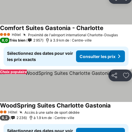
Partager
Aj
Comfort Suites Gastonia - Charlotte
Hôtel
Proximité de l'aéroport international Charlotte-Douglas
3 Étoiles
8,0
Très bien
2 957
à 3.9 km de : Centre-ville
Sélectionnez des dates pour voir
Consulter les prix
les prix exacts
Choix populaire
Partager
Aj
WoodSpring Suites Charlotte Gastonia
Hôtel
Accès à une salle de sport dédiée
2 Étoiles
6,2
2 236
à 1.9 km de : Centre-ville
Sélectionnez des dates pour voir