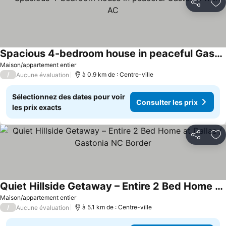
Partager
Aj
Spacious 4-bedroom house in peaceful Gastonia with AC
Maison/appartement entier
/
à 0.9 km de : Centre-ville
Aucune évaluation
Sélectionnez des dates pour voir
Consulter les prix
les prix exacts
Partager
Aj
Quiet Hillside Getaway – Entire 2 Bed Home at Dallas / Gastonia NC Border
Maison/appartement entier
/
à 5.1 km de : Centre-ville
Aucune évaluation