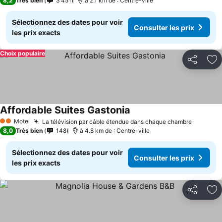
8,2
Très bien
3 451
à 2.1 km de : Centre-ville
Sélectionnez des dates pour voir
Consulter les prix
les prix exacts
Choix populaire
Partager
Aj
Affordable Suites Gastonia
Motel
La télévision par câble étendue dans chaque chambre
2 Étoiles
8,0
Très bien
148
à 4.8 km de : Centre-ville
Sélectionnez des dates pour voir
Consulter les prix
les prix exacts
Partager
Aj