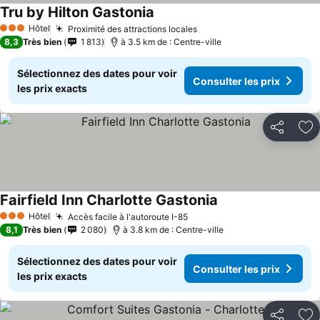
Tru by Hilton Gastonia
Hôtel
Proximité des attractions locales
3 Étoiles
8,3
Très bien
1 813
à 3.5 km de : Centre-ville
Sélectionnez des dates pour voir
Consulter les prix
les prix exacts
Partager
Aj
Fairfield Inn Charlotte Gastonia
Hôtel
Accès facile à l'autoroute I-85
3 Étoiles
8,1
Très bien
2 080
à 3.8 km de : Centre-ville
Sélectionnez des dates pour voir
Consulter les prix
les prix exacts