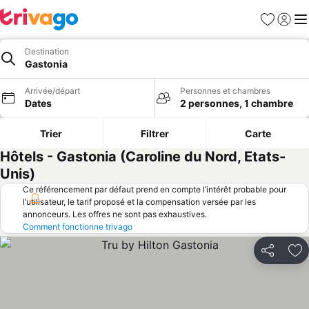
Favoris
Se con
Me
Destination
Gastonia
Arrivée/départ
Personnes et chambres
Dates
2 personnes, 1 chambre
Trier
Filtrer
Carte
Hôtels - Gastonia (Caroline du Nord, Etats-
Unis)
Ce référencement par défaut prend en compte l’intérêt probable pour
l’utilisateur, le tarif proposé et la compensation versée par les
annonceurs. Les offres ne sont pas exhaustives.
Comment fonctionne trivago
Partager
Aj