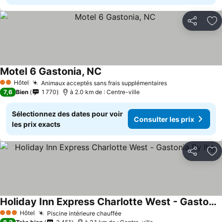
Partager
Aj
Motel 6 Gastonia, NC
Hôtel
Animaux acceptés sans frais supplémentaires
2 Étoiles
7,6
Bien
1 770
à 2.0 km de : Centre-ville
Sélectionnez des dates pour voir
Consulter les prix
les prix exacts
Partager
Aj
Holiday Inn Express Charlotte West - Gastonia By Ihg
Hôtel
Piscine intérieure chauffée
3 Étoiles