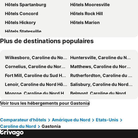
Hôtels Spartanburg
Hôtels Mooresville
Hôtels Concord
Hôtels Rock Hill
Hôtels Hickory
Hôtels Marion
Hôtels Statesville
Plus de destinations populaires
Wilkesboro, Caroline du Nord Hôtels
Huntersville, Caroline du Nord Hôtels
Cornelius, Caroline du Nord Hôtels
Matthews, Caroline du Nord Hôtels
Fort Mill, Caroline du Sud Hôtels
Rutherfordton, Caroline du Nord Hôtels
Lenoir, Caroline du Nord Hôtels
Salisbury, Caroline du Nord Hôtels
Monroe, Caroline du Nord Hôtels
Belmont, Caroline du Nord Hôtels
Shelby, Caroline du Nord Hôtels
Kannapolis, Caroline du Nord Hôtels
Voir tous les hébergements pour Gastonia
Mill Spring, Caroline du Nord Hôtels
Lincolnton, Caroline du Nord Hôtels
Comparateur d'hôtels
Amérique du Nord
Etats-Unis
Tryon, Caroline du Nord Hôtels
Chimney Rock, Caroline du Nord Hôtels
Caroline du Nord
Gastonia
Forest City, Caroline du Nord Hôtels
Gaffney, Caroline du Sud Hôtels
New London, Caroline du Nord Hôtels
Duncan, Caroline du Sud Hôtels