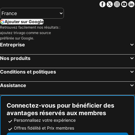
Facebook
Twitter
Insta
Yo
Raleigh, Caroline du Nord Hôtels
Durham, Caroline du Nord Hôtels
Greensboro, Caroline du Nord Hôtels
Fayetteville, Caroline du Nord Hôtels
Ajouter sur Google
Pinehurst, Caroline du Nord Hôtels
High Point, Caroline du Nord Hôtels
Retrouvez facilement nos résultats :
ajoutez trivago comme source
Danville, Virginie Hôtels
Chapel Hill, Caroline du Nord Hôtels
préférée sur Google.
Cary, Caroline du Nord Hôtels
Myrtle Beach, Caroline du Sud Hôtels
Entreprise
Panama City Beach, Floride Hôtels
Orlando, Floride Hôtels
Nos produits
Gulf Shores, Alabama Hôtels
New York, New York Hôtels
Destin, Floride Hôtels
Miami, Floride Hôtels
Conditions et politiques
Honolulu, Hawaii Hôtels
Gatlinburg, Tennessee Hôtels
Assistance
Connectez-vous pour bénéficier des
avantages réservés aux membres
Personnalisez votre expérience
Offres fidélité et Prix membres