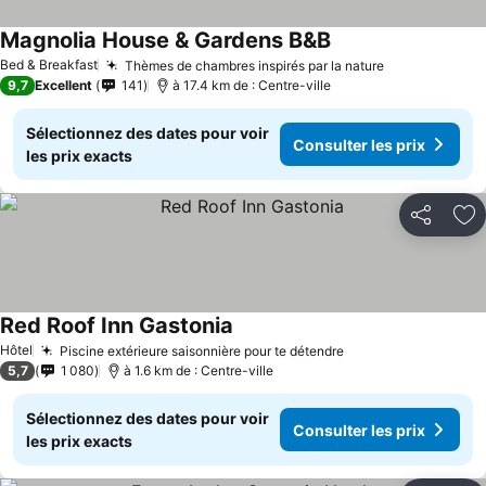
Magnolia House & Gardens B&B
Bed & Breakfast
Thèmes de chambres inspirés par la nature
9,7
Excellent
141
à 17.4 km de : Centre-ville
Sélectionnez des dates pour voir
Consulter les prix
les prix exacts
Partager
Aj
Red Roof Inn Gastonia
Hôtel
Piscine extérieure saisonnière pour te détendre
5,7
1 080
à 1.6 km de : Centre-ville
Sélectionnez des dates pour voir
Consulter les prix
les prix exacts