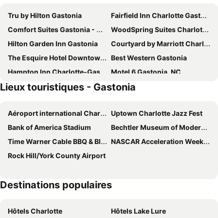
Tru by Hilton Gastonia
Fairfield Inn Charlotte Gastonia
Comfort Suites Gastonia - Charlotte
WoodSpring Suites Charlotte Gastonia
Hilton Garden Inn Gastonia
Courtyard by Marriott Charlotte Gastonia
The Esquire Hotel Downtown Gastonia, an Ascend Collection Hotel
Best Western Gastonia
Hampton Inn Charlotte-Gastonia
Motel 6 Gastonia, NC
Lieux touristiques - Gastonia
Holiday Inn Express Charlotte West - Gastonia By Ihg
Red Roof Inn Gastonia
Econo Lodge Gastonia North
Rodeway Inn Gastonia East
Aéroport international Charlotte-Douglas
Uptown Charlotte Jazz Fest
Quality Inn Gastonia East
Pprevalon
Bank of America Stadium
Bechtler Museum of Modern Art
Hampton Inn Charlotte-Belmont @ Montcross
Holiday Inn Express & Suites Kings Mountain - Shelby Area By Ihg
Time Warner Cable BBQ & Blues
NASCAR Acceleration Weekend 2013
Comfort Inn Kings Mountain
Quality Inn Kings Mountain
Rock Hill/York County Airport
Home2 Suites by Hilton Charlotte Belmont
Holiday Inn Express & Suites Charlotte Arpt-belmont By Ihg
Fairfield Inn & Suites Charlotte Belmont
Fairfield Inn & Suites by Marriott Charlotte Belmont
Destinations populaires
Hôtels Charlotte
Hôtels Lake Lure