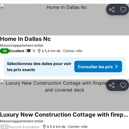
Partager
Aj
Home In Dallas Nc
Maison/appartement entier
10
Excellent
1
à 5.4 km de : Centre-ville
Sélectionnez des dates pour voir
Consulter les prix
les prix exacts
Partager
Aj
Luxury New Construction Cottage with fireplace, office, and covered deck
Maison/appartement entier
/
à 5.4 km de : Centre-ville
Aucune évaluation