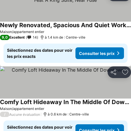
Newly Renovated, Spacious And Quiet Work/play Haven Feat A King Suite, Near Fuse
Maison/appartement entier
9,0
Excellent
14
à 1.4 km de : Centre-ville
Sélectionnez des dates pour voir
Consulter les prix
les prix exacts
Partager
Aj
Comfy Loft Hideaway In The Middle Of Downtown
Maison/appartement entier
/
à 0.6 km de : Centre-ville
Aucune évaluation
Sélectionnez des dates pour voir
Consulter les prix