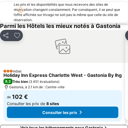
Les prix et les disponibilités que nous recevons des sites de
réservation changent constamment. Par conséquent, il se peut que
l’offre affichée sur trivago ne soit pas la même que celle du site de
réservation.
Parmi les Hôtels les mieux notés à Gastonia
Partager
Ajouter à mes favoris
Hôtel
3 Étoiles
Holiday Inn Express Charlotte West - Gastonia By Ihg
8,2
Très bien
(
3 451 évaluations
)
Gastonia, à 2.1 km de : Centre-ville
102 €
de
Consulter les prix de
8 sites
Consulter les prix
Voir tous les hébergements pour Gastonia