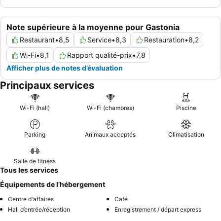
une chambre éloignée des zones de construction actives afin de
minimiser le bruit.
Note supérieure à la moyenne pour Gastonia
Restaurant
•
8,5
Service
•
8,3
Restauration
•
8,2
Wi-Fi
•
8,1
Rapport qualité-prix
•
7,8
Afficher plus de notes d’évaluation
Principaux services
Wi-Fi (hall)
Wi-Fi (chambres)
Piscine
Parking
Animaux acceptés
Climatisation
Salle de fitness
Tous les services
Équipements de l’hébergement
Centre d'affaires
Café
Hall d’entrée/réception
Enregistrement / départ express