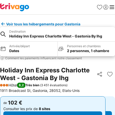
Favoris
Se con
Me
Voir tous les hébergements pour Gastonia
Destination
Holiday Inn Express Charlotte West - Gastonia By Ihg
Arrivée/départ
Personnes et chambres
Dates
2 personnes, 1 chambre
Comment les paiements influencent notre classement
Holiday Inn Express Charlotte
West - Gastonia By Ihg
Partager
Aj
Hôtel
8,2
Très bien
(
3 451 évaluations
)
3 Étoiles
1911 Broadcast St, Gastonia, 28052, Etats-Unis
102 €
102 €
de
de
Consulter les prix de
8 sites
Consulter les prix de
8 sites