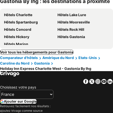
Gastonia By Ihg : les destinations à proximité
Hôtels Charlotte
Hôtels Lake Lure
Hôtels Spartanburg
Hôtels Mooresville
Hôtels Concord
Hôtels Rock Hill
Hôtels Hickory
Hôtels Gastonia
Hôtels Marion
Voir tous les hébergements pour Gastonia
Comparateur d'hôtels
Amérique du Nord
Etats-Unis
Caroline du Nord
Gastonia
Holiday Inn Express Charlotte West - Gastonia By Ihg
Facebook
Twitter
Insta
Yo
Choisissez votre pays
Ajouter sur Google
Retrouvez facilement nos résultats :
ajoutez trivago comme source