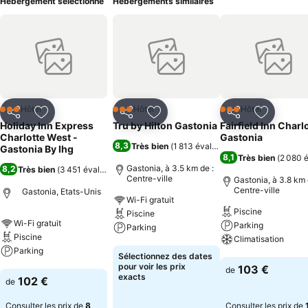
Hébergement sélectionné
Hébergements similaires
Hôtel
Hôtel
Hôtel
3 Étoiles
3 Étoiles
3 Étoiles
Partager
Ajouter à mes favoris
Partager
Ajouter à mes favoris
Partager
Ajouter à
Holiday Inn Express
Tru by Hilton Gastonia
Fairfield Inn Charl
Charlotte West -
Gastonia
8,3
Très bien
(
1 813 évaluations
)
Gastonia By Ihg
8,1
Très bien
(
2 080 é
Gastonia, à 3.5 km de :
8,2
Très bien
(
3 451 évaluations
)
Centre-ville
Gastonia, à 3.8 km 
Centre-ville
Gastonia, Etats-Unis
Wi-Fi gratuit
Piscine
Piscine
Wi-Fi gratuit
Parking
Parking
Piscine
Climatisation
Parking
Consulter les prix
Sélectionnez des dates
Consulter les pri
pour voir les prix
103 €
de
Consulter les prix
exacts
102 €
de
Consulter les prix de
8
Consulter les prix de