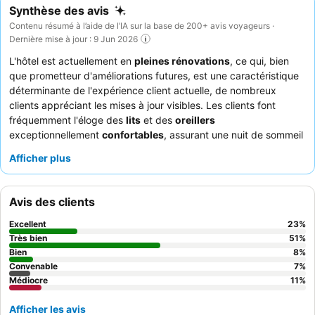
Synthèse des avis
Contenu résumé à l’aide de l’IA sur la base de 200+ avis voyageurs ·
Dernière mise à jour : 9 Jun 2026
L'hôtel est actuellement en
pleines rénovations
, ce qui, bien
que prometteur d'améliorations futures, est une caractéristique
déterminante de l'expérience client actuelle, de nombreux
clients appréciant les mises à jour visibles. Les clients font
fréquemment l'éloge des
lits
et des
oreillers
exceptionnellement
confortables
, assurant une nuit de sommeil
réparatrice. Le
personnel
, toujours
amical et serviable
, se
Afficher plus
distingue également, allant souvent au-delà de ses fonctions
pour aider les clients. Malgré les travaux en cours, de
nombreuses chambres conservent un
environnement
Avis des clients
généralement propre
. Cet hôtel est bien adapté aux
voyageurs d'affaires
à la recherche d'une escale pratique près
Excellent
23
%
des principales autoroutes, aux
familles
qui apprécient la
Très bien
51
%
piscine intérieure et à ceux qui recherchent un accès facile aux
Bien
8
%
Convenable
7
%
attractions de Charlotte et à l'aéroport. Pour améliorer votre
Médiocre
11
%
séjour, il est conseillé de vous renseigner sur l'étendue des
rénovations et leur impact potentiel sur des équipements
Afficher les avis
spécifiques pendant votre visite, et d'envisager de demander