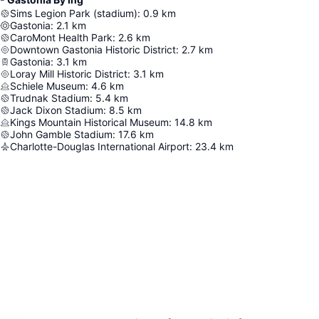
Sims Legion Park (stadium)
:
0.9
km
Gastonia
:
2.1
km
CaroMont Health Park
:
2.6
km
Downtown Gastonia Historic District
:
2.7
km
Gastonia
:
3.1
km
Loray Mill Historic District
:
3.1
km
Schiele Museum
:
4.6
km
Trudnak Stadium
:
5.4
km
Jack Dixon Stadium
:
8.5
km
Kings Mountain Historical Museum
:
14.8
km
John Gamble Stadium
:
17.6
km
Charlotte-Douglas International Airport
:
23.4
km