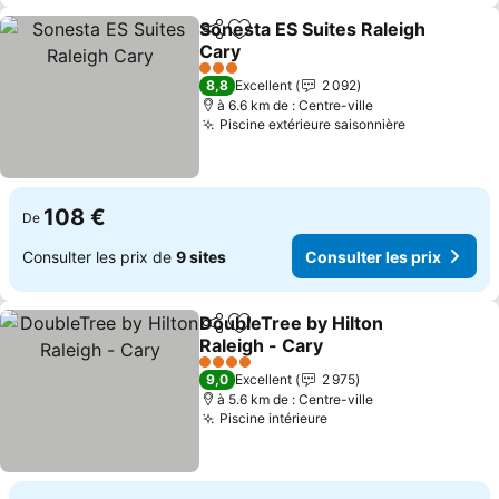
Sonesta ES Suites Raleigh
Partager
Ajouter à mes favoris
Cary
Consulter les prix
3 Étoiles
8,8
Excellent
2 092
à 6.6 km de : Centre-ville
Piscine extérieure saisonnière
Consulter l
108 €
De
Consulter les prix de
9 sites
Consulter les prix
DoubleTree by Hilton
Partager
Ajouter à mes favoris
Raleigh - Cary
Consulter les prix
4 Étoiles
9,0
Excellent
2 975
à 5.6 km de : Centre-ville
Piscine intérieure
Consulter les prix