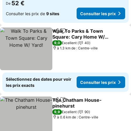
52 €
De
Consulter les prix de
9 sites
Consulter les prix
Walk To Parks & Town
Partager
Ajouter à mes favoris
Square: Cary Home W/
Yard!
Consulter les prix
9,0
Excellent
40
à 1.3 km de : Centre-ville
Sélectionnez des dates pour voir
Consulter les prix
les prix exacts
The Chatham House-
Partager
Ajouter à mes favoris
pinehurst
Consulter les prix
9,9
Excellent
90
à 0.6 km de : Centre-ville