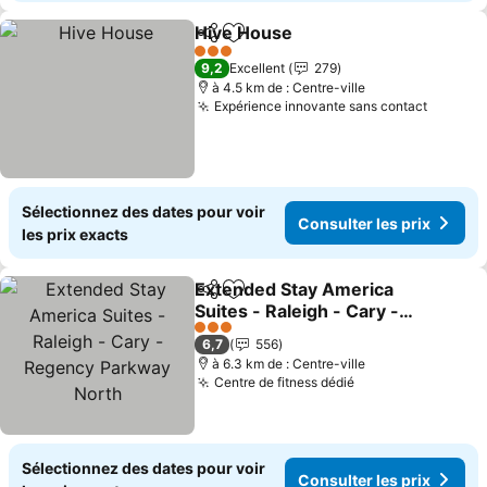
Hive House
Partager
Ajouter à mes favoris
Consulter les p
3 Étoiles
9,2
Excellent
279
à 4.5 km de : Centre-ville
Expérience innovante sans contact
Consult
Sélectionnez des dates pour voir
Consulter les prix
les prix exacts
Extended Stay America
Partager
Ajouter à mes favoris
Suites - Raleigh - Cary -
Regency Parkway North
Consulter les prix
3 Étoiles
6,7
556
à 6.3 km de : Centre-ville
Centre de fitness dédié
Consulter les pr
Sélectionnez des dates pour voir
Consulter les prix