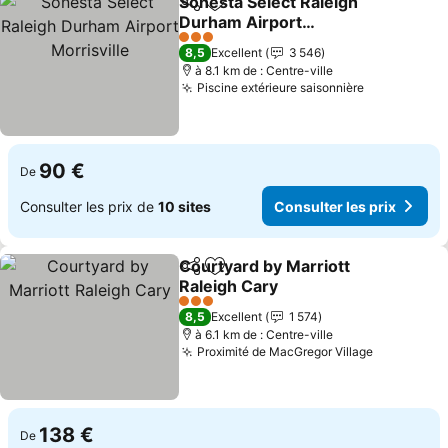
Sonesta Select Raleigh
Partager
Ajouter à mes favoris
Durham Airport
Morrisville
Consulter les prix
3 Étoiles
8,5
Excellent
3 546
à 8.1 km de : Centre-ville
Piscine extérieure saisonnière
Consulter l
90 €
De
Consulter les prix de
10 sites
Consulter les prix
Courtyard by Marriott
Partager
Ajouter à mes favoris
Raleigh Cary
Consulter les prix
3 Étoiles
8,5
Excellent
1 574
à 6.1 km de : Centre-ville
Proximité de MacGregor Village
Consulter 
138 €
De