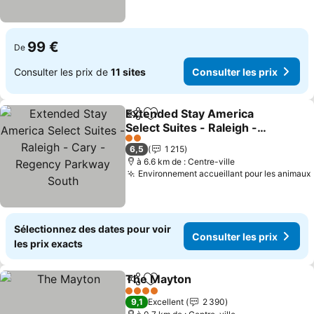
99 €
De
Consulter les prix de
11 sites
Consulter les prix
Extended Stay America
Partager
Ajouter à mes favoris
Select Suites - Raleigh -
Cary - Regency Parkway
Consulter les prix
2 Étoiles
6,5
1 215
South
à 6.6 km de : Centre-ville
Environnement accueillant pour les animaux
Sélectionnez des dates pour voir
Consulter les prix
les prix exacts
The Mayton
Partager
Ajouter à mes favoris
Consulter les p
4 Étoiles
9,1
Excellent
2 390