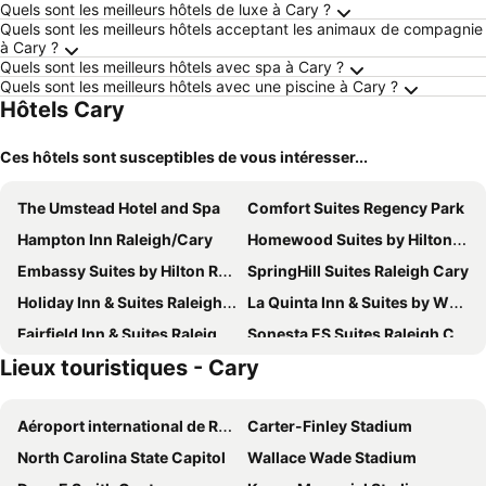
Quels sont les meilleurs hôtels de luxe à Cary ?
Quels sont les meilleurs hôtels acceptant les animaux de compagnie
à Cary ?
Quels sont les meilleurs hôtels avec spa à Cary ?
Quels sont les meilleurs hôtels avec une piscine à Cary ?
Hôtels Cary
Ces hôtels sont susceptibles de vous intéresser...
The Umstead Hotel and Spa
Comfort Suites Regency Park
Hampton Inn Raleigh/Cary
Homewood Suites by Hilton Raleigh/Cary
Embassy Suites by Hilton Raleigh Durham Research Triangle
SpringHill Suites Raleigh Cary
Holiday Inn & Suites Raleigh-cary (i-40 @walnut St) By Ihg
La Quinta Inn & Suites by Wyndham Raleigh Cary
Fairfield Inn & Suites Raleigh Cary
Sonesta ES Suites Raleigh Cary
Lieux touristiques - Cary
DoubleTree by Hilton Raleigh - Cary
Hilton Garden Inn Raleigh-Cary
Courtyard by Marriott Raleigh Cary Crossroads
Homewood Suites by Hilton Raleigh Cary I-40
Aéroport international de Raleigh-Durham
Carter-Finley Stadium
Sonesta Select Raleigh Durham Airport Morrisville
Courtyard by Marriott Raleigh Cary
North Carolina State Capitol
Wallace Wade Stadium
Red Roof Inn Raleigh Southwest - Cary
TownePlace Suites Raleigh Cary/Weston Parkway