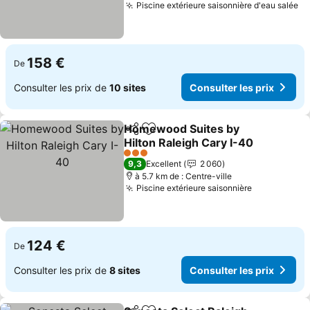
Piscine extérieure saisonnière d'eau salée
Co
158 €
De
Consulter les prix de
10 sites
Consulter les prix
Homewood Suites by
Partager
Ajouter à mes favoris
Hilton Raleigh Cary I-40
Consulter les prix
3 Étoiles
9,3
Excellent
2 060
à 5.7 km de : Centre-ville
Piscine extérieure saisonnière
Consulter l
124 €
De
Consulter les prix de
8 sites
Consulter les prix