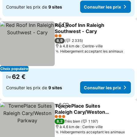
Consulter les prix de
9 sites
Consulter les prix
Red Roof Inn Raleigh
Partager
Ajouter à mes favoris
Southwest - Cary
Consulter les prix
2 Étoiles
6,9
2 335
à 4.8 km de : Centre-ville
Hébergement acceptant les animaux
Consul
Choix populaire
62 €
De
Consulter les prix de
9 sites
Consulter les prix
TownePlace Suites
Partager
Ajouter à mes favoris
Raleigh Cary/Weston
Parkway
Consulter les prix
3 Étoiles
8,2
Très bien
1 197
à 4.6 km de : Centre-ville
Hébergements acceptant les animaux
Consu