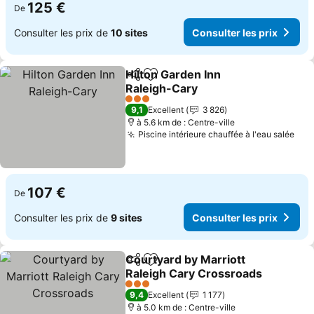
125 €
De
Consulter les prix de
10 sites
Consulter les prix
Hilton Garden Inn
Partager
Ajouter à mes favoris
Raleigh-Cary
Consulter les prix
3 Étoiles
9,1
Excellent
3 826
à 5.6 km de : Centre-ville
Piscine intérieure chauffée à l'eau salée
Con
107 €
De
Consulter les prix de
9 sites
Consulter les prix
Courtyard by Marriott
Partager
Ajouter à mes favoris
Raleigh Cary Crossroads
Consulter les prix
3 Étoiles
9,4
Excellent
1 177
à 5.0 km de : Centre-ville