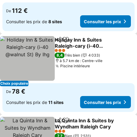
112 €
De
Consulter les prix de
8 sites
Consulter les prix
Holiday Inn & Suites
Partager
Ajouter à mes favoris
Raleigh-cary (i-40
@walnut St) By Ihg
Consulter les prix
3 Étoiles
8,4
Très bien
4 033
à 5.7 km de : Centre-ville
Piscine intérieure
Consulter les prix
Choix populaire
78 €
De
Consulter les prix de
11 sites
Consulter les prix
La Quinta Inn & Suites by
Partager
Ajouter à mes favoris
Wyndham Raleigh Cary
Consulter les prix
3 Étoiles
7,7
Bien
2 531