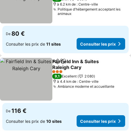
à 6.2 km de : Centre-ville
Politique d'hébergement acceptant les
animaux
80 €
De
Consulter les prix de
11 sites
Consulter les prix
Fairfield Inn & Suites
Partager
Ajouter à mes favoris
Raleigh Cary
Consulter les prix
3 Étoiles
9,1
Excellent
2 080
à 4.4 km de : Centre-ville
Ambiance moderne et accueillante
Consult
116 €
De
Consulter les prix de
10 sites
Consulter les prix