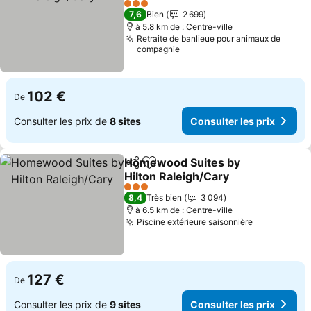
Consulter les prix
3 Étoiles
7,6
Bien
2 699
à 5.8 km de : Centre-ville
Retraite de banlieue pour animaux de
compagnie
102 €
De
Consulter les prix de
8 sites
Consulter les prix
Homewood Suites by
Partager
Ajouter à mes favoris
Hilton Raleigh/Cary
Consulter les prix
3 Étoiles
8,4
Très bien
3 094
à 6.5 km de : Centre-ville
Piscine extérieure saisonnière
Consulter l
127 €
De
Consulter les prix de
9 sites
Consulter les prix