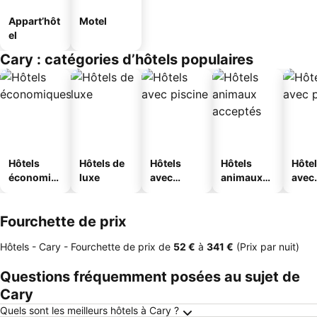
Appart’hôt
Motel
el
Cary : catégories d’hôtels populaires
Hôtels
Hôtels de
Hôtels
Hôtels
Hôte
économiq
luxe
avec
animaux
avec
ues
piscine
acceptés
park
Fourchette de prix
Hôtels - Cary -
Fourchette de prix
de
‎52 €
à
‎341 €
(Prix par nuit)
Questions fréquemment posées au sujet de
Cary
Quels sont les meilleurs hôtels à Cary ?