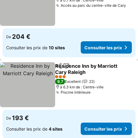
à 0.7 km de : Centre-ville
Accès au parc du centre-ville de Cary
Consu
204 €
De
Consulter les prix de
10 sites
Consulter les prix
Residence Inn by Marriott
Partager
Ajouter à mes favoris
Cary Raleigh
Consulter les prix
3 Étoiles
9,7
Excellent
22
à 6.3 km de : Centre-ville
Piscine intérieure
Consulter les prix
193 €
De
Consulter les prix de
4 sites
Consulter les prix