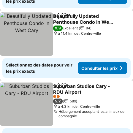
les prix exacts
Beautifully Updated
Partager
Ajouter à mes favoris
Penthouse Condo In West
Cary
Consulter les prix
9,9
Excellent
84
à 11.4 km de : Centre-ville
Sélectionnez des dates pour voir
Consulter les prix
les prix exacts
Suburban Studios Cary -
Partager
Ajouter à mes favoris
RDU Airport
Consulter les prix
2 Étoiles
5,2
589
à 4.3 km de : Centre-ville
Hébergement acceptant les animaux de
compagnie