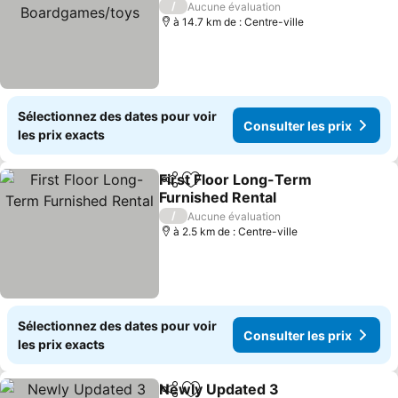
Consulter les prix
/
Aucune évaluation
à 14.7 km de : Centre-ville
Sélectionnez des dates pour voir
Consulter les prix
les prix exacts
First Floor Long-Term
Partager
Ajouter à mes favoris
Furnished Rental
Consulter les prix
/
Aucune évaluation
à 2.5 km de : Centre-ville
Sélectionnez des dates pour voir
Consulter les prix
les prix exacts
Newly Updated 3
Partager