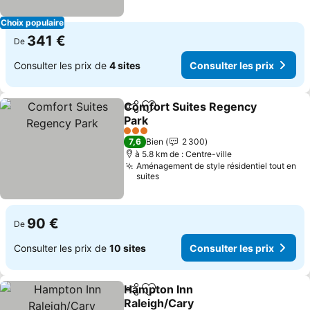
Choix populaire
341 €
De
Consulter les prix de
4 sites
Consulter les prix
Comfort Suites Regency
Partager
Ajouter à mes favoris
Park
Consulter les prix
3 Étoiles
7,6
Bien
2 300
à 5.8 km de : Centre-ville
Aménagement de style résidentiel tout en
suites
90 €
De
Consulter les prix de
10 sites
Consulter les prix
Hampton Inn
Partager
Ajouter à mes favoris
Raleigh/Cary