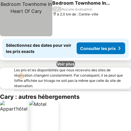
Ajouter à mes favoris
Bedroom Townhome In
Heart Of Cary
Consulter les prix
/
Aucune évaluation
à 2.0 km de : Centre-ville
Sélectionnez des dates pour voir
Consulter les prix
les prix exacts
Voir plus
Les prix et les disponibilités que nous recevons des sites de
réservation changent constamment. Par conséquent, il se peut que
l’offre affichée sur trivago ne soit pas la même que celle du site de
réservation.
Cary : autres hébergements