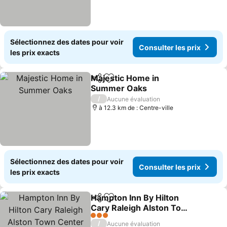
Sélectionnez des dates pour voir
Consulter les prix
les prix exacts
Majestic Home in
Partager
Ajouter à mes favoris
Summer Oaks
Consulter les prix
/
Aucune évaluation
à 12.3 km de : Centre-ville
Sélectionnez des dates pour voir
Consulter les prix
les prix exacts
Hampton Inn By Hilton
Partager
Ajouter à mes favoris
Cary Raleigh Alston Town
Center
Consulter les prix
3 Étoiles
/
Aucune évaluation