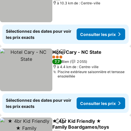
à 10.3 km de : Centre-ville
Sélectionnez des dates pour voir
Consulter les prix
les prix exacts
Hotel Cary - NC State
Partager
Ajouter à mes favoris
Consu
3 Étoiles
7,7
Bien
2 055
à 4.4 km de : Centre-ville
Piscine extérieure saisonnière et terrasse
ensoleillée
Sélectionnez des dates pour voir
Consulter les prix
les prix exacts
★ 4br Kid Friendly ★
Partager
Ajouter à mes favoris
Family Boardgames/toys