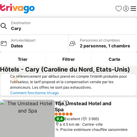
Favoris
Se con
Me
Destination
Cary
Arrivée/départ
Personnes et chambres
Dates
2 personnes, 1 chambre
Trier
Filtrer
Carte
Hôtels - Cary (Caroline du Nord, Etats-Unis)
Ce référencement par défaut prend en compte l’intérêt probable pour
l’utilisateur, le tarif proposé et la compensation versée par les
annonceurs. Les offres ne sont pas exhaustives.
Comment fonctionne trivago
The Umstead Hotel and
Partager
Ajouter à mes favoris
Spa
Consulter les prix
5 Étoiles
9,4
Excellent
3 995
à 4.5 km de : Centre-ville
Piscine extérieure chauffée saisonnière
Cons