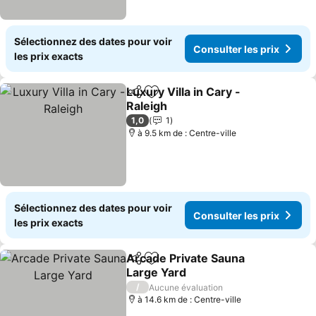
Sélectionnez des dates pour voir
Consulter les prix
les prix exacts
Luxury Villa in Cary -
Partager
Ajouter à mes favoris
Raleigh
Consulter les prix
1,0
1
à 9.5 km de : Centre-ville
Sélectionnez des dates pour voir
Consulter les prix
les prix exacts
Arcade Private Sauna
Partager
Ajouter à mes favoris
Large Yard
Consulter les prix
/
Aucune évaluation
à 14.6 km de : Centre-ville