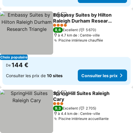
Embassy Suites by Hilton
Partager
Ajouter à mes favoris
Raleigh Durham Research
Triangle
Consulter les prix
4 Étoiles
8,6
Excellent
5 670
à 4.7 km de : Centre-ville
Piscine intérieure chauffée
Consulter les
Choix populaire
144 €
De
Consulter les prix de
10 sites
Consulter les prix
SpringHill Suites Raleigh
Partager
Ajouter à mes favoris
Cary
Consulter les prix
3 Étoiles
9,3
Excellent
2 705
à 4.4 km de : Centre-ville
Piscine intérieure accueillante
Consulter l