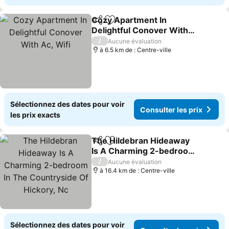
Cozy Apartment In
Partager
Ajouter à mes favoris
Delightful Conover With
Ac, Wifi
/
Aucune évaluation
à 6.5 km de : Centre-ville
Sélectionnez des dates pour voir
Consulter les prix
les prix exacts
The Hildebran Hideaway
Partager
Ajouter à mes favoris
Is A Charming 2-bedroom
In The Countryside Of
/
Aucune évaluation
Hickory, Nc
à 16.4 km de : Centre-ville
Sélectionnez des dates pour voir