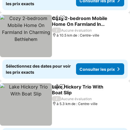
Consulter les prix
les prix exacts
Cozy 2-bedroom Mobile
Partager
Ajouter à mes favoris
Home On Farmland In
Charming Bethlehem
/
Aucune évaluation
à 10.5 km de : Centre-ville
Sélectionnez des dates pour voir
Consulter les prix
les prix exacts
Lake Hickory Trio With
Partager
Ajouter à mes favoris
Boat Slip
/
Aucune évaluation
à 5.3 km de : Centre-ville