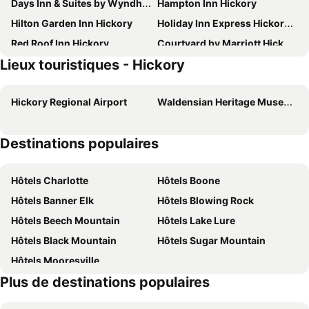
Days Inn & Suites by Wyndham Hickory
Hampton Inn Hickory
Hilton Garden Inn Hickory
Holiday Inn Express Hickory-hickory Mart By Ihg
Red Roof Inn Hickory
Courtyard by Marriott Hickory
Lieux touristiques - Hickory
Baymont by Wyndham Hickory
Fairfield Inn & Suites by Marriott Hickory
Home2 Suites By Hilton Hickory
TownePlace Suites by Marriott Hickory
Hickory Regional Airport
Waldensian Heritage Museum
Motel 6 Hickory, NC
Econo Lodge Hickory
Studio 6 Hickory, Nc
Peaceful Lakefront Serenity!
Destinations populaires
MainStay Suites Conover-Hickory
Days Inn by Wyndham Conover-Hickory
Holiday Inn Express & Suites Conover (hickory Area) By Ihg
Motel 6 Connellys Springs, NC
Hôtels Charlotte
Hôtels Boone
Motel 6-Connellys Springs, NC
Hôtels Banner Elk
Hôtels Blowing Rock
Hôtels Beech Mountain
Hôtels Lake Lure
Hôtels Black Mountain
Hôtels Sugar Mountain
Hôtels Mooresville
Plus de destinations populaires