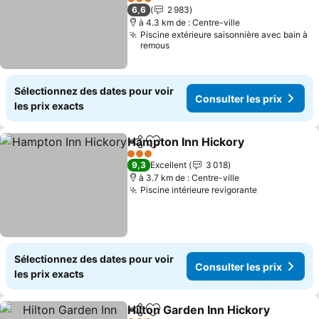
3 Étoiles
6,6
2 983
à 4.3 km de : Centre-ville
Piscine extérieure saisonnière avec bain à
remous
Sélectionnez des dates pour voir
Consulter les prix
les prix exacts
Hampton Inn Hickory
Partager
Ajouter à mes favoris
3 Étoiles
9,3
Excellent
3 018
à 3.7 km de : Centre-ville
Piscine intérieure revigorante
Sélectionnez des dates pour voir
Consulter les prix
les prix exacts
Hilton Garden Inn Hickory
Partager
Ajouter à mes favoris