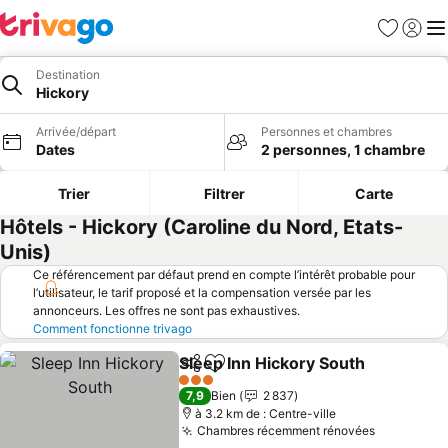
Favoris
Se con
Me
Destination
Hickory
Arrivée/départ
Personnes et chambres
Dates
2 personnes, 1 chambre
Trier
Filtrer
Carte
Hôtels - Hickory (Caroline du Nord, Etats-
Unis)
Ce référencement par défaut prend en compte l’intérêt probable pour
l’utilisateur, le tarif proposé et la compensation versée par les
annonceurs. Les offres ne sont pas exhaustives.
Comment fonctionne trivago
Sleep Inn Hickory South
Partager
Ajouter à mes favoris
3 Étoiles
7,9
Bien
2 837
à 3.2 km de : Centre-ville
Chambres récemment rénovées