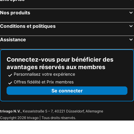
Panama City Beach, Floride Hôtels
Orlando, Floride Hôtels
Gulf Shores, Alabama Hôtels
New York, New York Hôtels
Nos produits
Destin, Floride Hôtels
Miami, Floride Hôtels
Conditions et politiques
Honolulu, Hawaii Hôtels
Gatlinburg, Tennessee Hôtels
Assistance
Connectez-vous pour bénéficier des
avantages réservés aux membres
Personnalisez votre expérience
Offres fidélité et Prix membres
Se connecter
trivago N.V.
, Kesselstraße 5 – 7, 40221 Düsseldorf, Allemagne
Copyright 2026 trivago | Tous droits réservés.