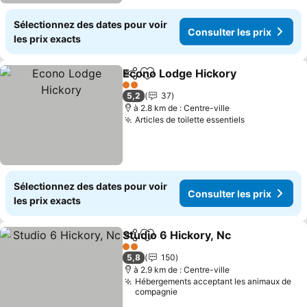
Sélectionnez des dates pour voir
Consulter les prix
les prix exacts
Econo Lodge Hickory
Partager
Ajouter à mes favoris
2 Étoiles
5,2
37
à 2.8 km de : Centre-ville
Articles de toilette essentiels
Sélectionnez des dates pour voir
Consulter les prix
les prix exacts
Studio 6 Hickory, Nc
Partager
Ajouter à mes favoris
2 Étoiles
5,8
150
à 2.9 km de : Centre-ville
Hébergements acceptant les animaux de
compagnie