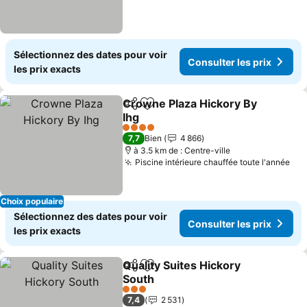
Sélectionnez des dates pour voir
Consulter les prix
les prix exacts
Crowne Plaza Hickory By
Partager
Ajouter à mes favoris
Ihg
4 Étoiles
7,7
Bien
4 866
à 3.5 km de : Centre-ville
Piscine intérieure chauffée toute l'année
Choix populaire
Sélectionnez des dates pour voir
Consulter les prix
les prix exacts
Quality Suites Hickory
Partager
Ajouter à mes favoris
South
3 Étoiles
7,4
2 531