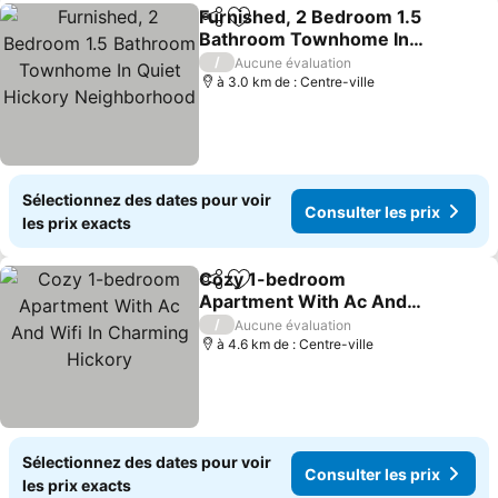
Furnished, 2 Bedroom 1.5
Partager
Ajouter à mes favoris
Bathroom Townhome In
Quiet Hickory
/
Aucune évaluation
Neighborhood
à 3.0 km de : Centre-ville
Sélectionnez des dates pour voir
Consulter les prix
les prix exacts
Cozy 1-bedroom
Partager
Ajouter à mes favoris
Apartment With Ac And
Wifi In Charming Hickory
/
Aucune évaluation
à 4.6 km de : Centre-ville
Sélectionnez des dates pour voir
Consulter les prix
les prix exacts