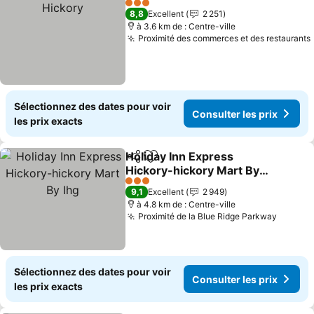
3 Étoiles
8,8
Excellent
2 251
à 3.6 km de : Centre-ville
Proximité des commerces et des restaurants
Sélectionnez des dates pour voir
Consulter les prix
les prix exacts
Holiday Inn Express
Partager
Ajouter à mes favoris
Hickory-hickory Mart By
Ihg
3 Étoiles
9,1
Excellent
2 949
à 4.8 km de : Centre-ville
Proximité de la Blue Ridge Parkway
Sélectionnez des dates pour voir
Consulter les prix
les prix exacts