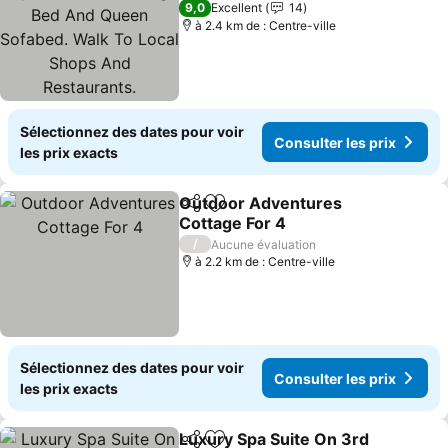
And Queen Sofabed.
9,0
Excellent
14
Walk To Local Shops And
à 2.4 km de : Centre-ville
Restaurants.
Sélectionnez des dates pour voir
Consulter les prix
les prix exacts
Outdoor Adventures
Partager
Ajouter à mes favoris
Cottage For 4
/
Aucune évaluation
à 2.2 km de : Centre-ville
Sélectionnez des dates pour voir
Consulter les prix
les prix exacts
Luxury Spa Suite On 3rd