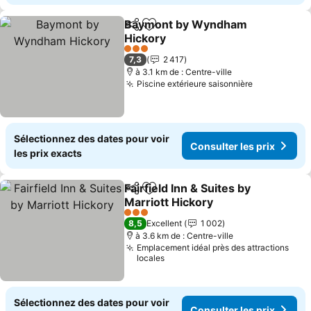
Baymont by Wyndham
Partager
Ajouter à mes favoris
Hickory
3 Étoiles
7,3
2 417
à 3.1 km de : Centre-ville
Piscine extérieure saisonnière
Sélectionnez des dates pour voir
Consulter les prix
les prix exacts
Fairfield Inn & Suites by
Partager
Ajouter à mes favoris
Marriott Hickory
3 Étoiles
8,5
Excellent
1 002
à 3.6 km de : Centre-ville
Emplacement idéal près des attractions
locales
Sélectionnez des dates pour voir
Consulter les prix