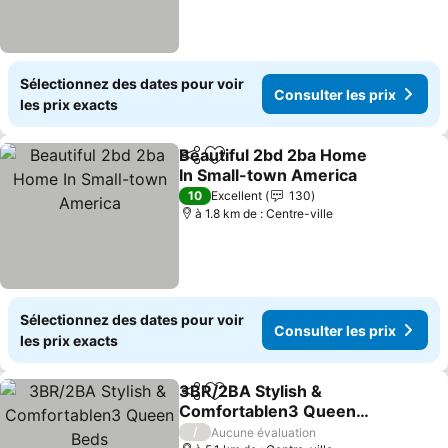
Sélectionnez des dates pour voir
Consulter les prix
les prix exacts
Beautiful 2bd 2ba Home
Partager
Ajouter à mes favoris
In Small-town America
10
Excellent
130
à 1.8 km de : Centre-ville
Sélectionnez des dates pour voir
Consulter les prix
les prix exacts
3BR/2BA Stylish &
Partager
Ajouter à mes favoris
Comfortablen3 Queen
Beds
/
Aucune évaluation