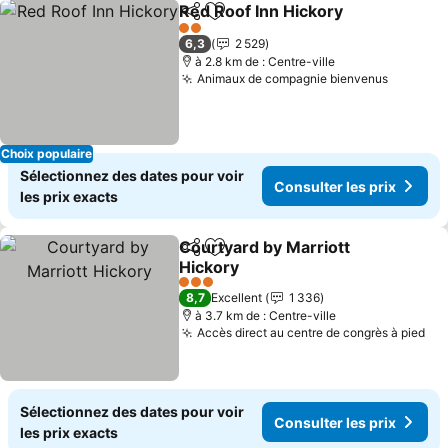
Red Roof Inn Hickory
Partager
Ajouter à mes favoris
2 Étoiles
6,3
2 529
à 2.8 km de : Centre-ville
Animaux de compagnie bienvenus
Choix populaire
Sélectionnez des dates pour voir
Consulter les prix
les prix exacts
Courtyard by Marriott
Partager
Ajouter à mes favoris
Hickory
3 Étoiles
8,7
Excellent
1 336
à 3.7 km de : Centre-ville
Accès direct au centre de congrès à pied
Sélectionnez des dates pour voir
Consulter les prix
les prix exacts