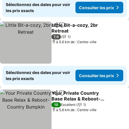
Sélectionnez des dates pour voir
Consulter les prix
les prix exacts
Little Bit-a-cozy, 2br
Partager
Ajouter à mes favoris
Retreat
7,0
1
à 5.6 km de : Centre-ville
Sélectionnez des dates pour voir
Consulter les prix
les prix exacts
Your Private Country
Partager
Ajouter à mes favoris
Base Relax & Reboot-
Country Bumpkin
10
Excellent
1
à 5.6 km de : Centre-ville