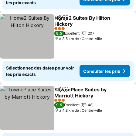
les prix exacts
Home2 Suites By Hilton
Partager
Ajouter à mes favoris
Hickory
3 Étoiles
8,5
Excellent
207
à 3.5 km de : Centre-ville
Sélectionnez des dates pour voir
Consulter les prix
les prix exacts
TownePlace Suites by
Partager
Ajouter à mes favoris
Marriott Hickory
3 Étoiles
9,5
Excellent
48
à 4.8 km de : Centre-ville