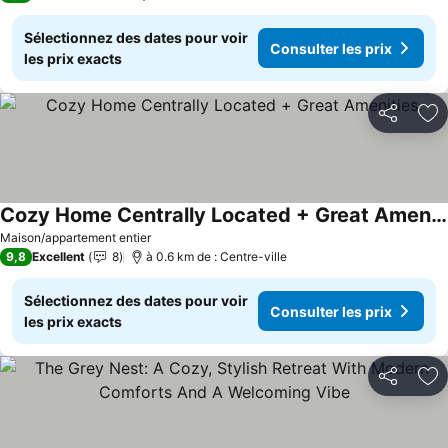
Sélectionnez des dates pour voir
Consulter les prix
les prix exacts
Partager
Aj
Cozy Home Centrally Located + Great Amenities
Consulter les prix
Maison/appartement entier
9,8
Excellent
8
à 0.6 km de : Centre-ville
Sélectionnez des dates pour voir
Consulter les prix
les prix exacts
Partager
Aj