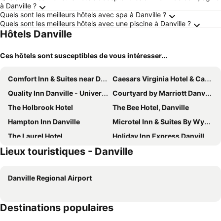
à Danville ?
Quels sont les meilleurs hôtels avec spa à Danville ?
Quels sont les meilleurs hôtels avec une piscine à Danville ?
Hôtels Danville
Ces hôtels sont susceptibles de vous intéresser...
Comfort Inn & Suites near Danville Mall
Caesars Virginia Hotel & Casino - A Caesars Rewards Destination
Quality Inn Danville - University Area
Courtyard by Marriott Danville
The Holbrook Hotel
The Bee Hotel, Danville
Hampton Inn Danville
Microtel Inn & Suites By Wyndham Danville Va
The Laurel Hotel
Holiday Inn Express Danville By Ihg
Lieux touristiques - Danville
Sleep Inn & Suites Danville Hwy 58
City Express by Marriott Danville
Super 8 by Wyndham Danville VA
OYO Hotel Economy Inn US-29 Danville
Danville Regional Airport
Innkeeper Danville North
Riverside Inn and Suites Danville Virginia
Travel Inn Danville US-29
Astoria Hotel Danville West
Destinations populaires
Astoria North Extended Stay
Executive Inn