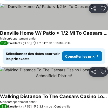
Partager
Aj
Danville Home W/ Patio < 1/2 Mi To Caesars Casino!
Consulter les prix
Maison/appartement entier
9,8
Excellent
10
à 2.6 km de : Centre-ville
Sélectionnez des dates pour voir
Consulter les prix
les prix exacts
Partager
Aj
Walking Distance To The Caesars Casino Located In The Schoolfield District!
Consulter les prix
Maison/appartement entier
9,8
Excellent
56
à 3.1 km de : Centre-ville