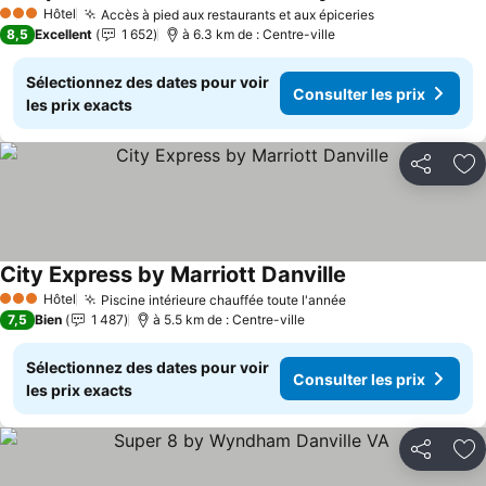
Consulter les p
Hôtel
Accès à pied aux restaurants et aux épiceries
Consulter les 
3 Étoiles
8,5
Excellent
1 652
à 6.3 km de : Centre-ville
Sélectionnez des dates pour voir
Consulter les prix
les prix exacts
Partager
Aj
City Express by Marriott Danville
Consulter les pri
Hôtel
Piscine intérieure chauffée toute l'année
Consulter les pri
3 Étoiles
7,5
Bien
1 487
à 5.5 km de : Centre-ville
Sélectionnez des dates pour voir
Consulter les prix
les prix exacts
Partager
Aj