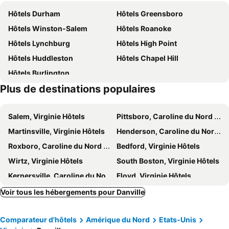
Hôtels Durham
Hôtels Greensboro
Hôtels Winston-Salem
Hôtels Roanoke
Hôtels Lynchburg
Hôtels High Point
Hôtels Huddleston
Hôtels Chapel Hill
Hôtels Burlington
Plus de destinations populaires
Salem, Virginie Hôtels
Pittsboro, Caroline du Nord Hôtels
Martinsville, Virginie Hôtels
Henderson, Caroline du Nord Hôtels
Roxboro, Caroline du Nord Hôtels
Bedford, Virginie Hôtels
Wirtz, Virginie Hôtels
South Boston, Virginie Hôtels
Kernersville, Caroline du Nord Hôtels
Floyd, Virginie Hôtels
Madison Heights, Virginie Hôtels
Rocky Mount, Virginie Hôtels
Voir tous les hébergements pour Danville
Ararat, Virginie Hôtels
Mebane, Caroline du Nord Hôtels
Comparateur d'hôtels
Amérique du Nord
Etats-Unis
Pilot Mountain, Caroline du Nord Hôtels
Eden, Caroline du Nord Hôtels