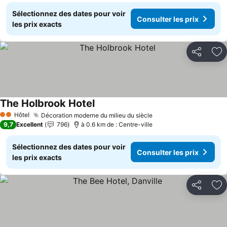
Sélectionnez des dates pour voir
Consulter les prix
les prix exacts
Partager
Aj
The Holbrook Hotel
Consulter les prix
Hôtel
Décoration moderne du milieu du siècle
Consulter les prix
2 Étoiles
9,7
Excellent
796
à 0.6 km de : Centre-ville
Sélectionnez des dates pour voir
Consulter les prix
les prix exacts
Partager
Aj