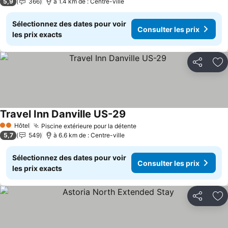
5,9
366
à 1.4 km de : Centre-ville
Sélectionnez des dates pour voir
Consulter les prix
les prix exacts
Partager
Aj
Travel Inn Danville US-29
Consulter les prix
Hôtel
Piscine extérieure pour la détente
Consulter les prix
2 Étoiles
5,7
549
à 6.6 km de : Centre-ville
Sélectionnez des dates pour voir
Consulter les prix
les prix exacts
Partager
Aj