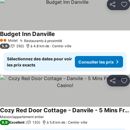
Partager
Aj
Budget Inn Danville
Consulter les prix
Motel
Restaurants à proximité
Consulter les prix
2 Étoiles
5,9
392
à 4.8 km de : Centre-ville
Sélectionnez des dates pour voir
Consulter les prix
les prix exacts
Partager
Aj
Cozy Red Door Cottage - Danvile - 5 Mins From New Casino!
Consulter les prix
Maison/appartement entier
9,9
Excellent
130
à 5.8 km de : Centre-ville