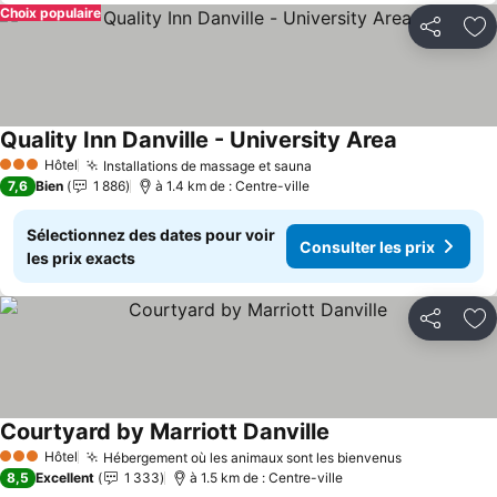
Choix populaire
Partager
Aj
Quality Inn Danville - University Area
Consulter le
Hôtel
Installations de massage et sauna
Consulter les prix
3 Étoiles
7,6
Bien
1 886
à 1.4 km de : Centre-ville
Sélectionnez des dates pour voir
Consulter les prix
les prix exacts
Partager
Aj
Courtyard by Marriott Danville
Consulter les prix
Hôtel
Hébergement où les animaux sont les bienvenus
Consulter l
3 Étoiles
8,5
Excellent
1 333
à 1.5 km de : Centre-ville