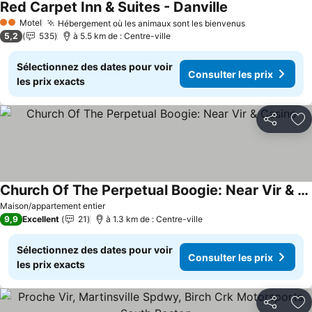
Red Carpet Inn & Suites - Danville
Consulter les pr
Motel
Hébergement où les animaux sont les bienvenus
Consulter les
2 Étoiles
5,2
535
à 5.5 km de : Centre-ville
Sélectionnez des dates pour voir
Consulter les prix
les prix exacts
Partager
Aj
Church Of The Perpetual Boogie: Near Vir & Casino
Consulter les prix
Maison/appartement entier
9,9
Excellent
21
à 1.3 km de : Centre-ville
Sélectionnez des dates pour voir
Consulter les prix
les prix exacts
Partager
Aj