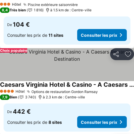
Consulter
Hôtel
Piscine extérieure saisonnière
Consulter les prix
3 Étoiles
8,4
Très bien
1 816
à 1.5 km de : Centre-ville
104 €
De
Consulter les prix de
11 sites
Consulter les prix
Choix populaire
Partager
Aj
Caesars Virginia Hotel & Casino - A Caesars Rewards Destination
Consulter les prix
Hôtel
Options de restauration Gordon Ramsay
Consulter les pr
4 Étoiles
7,9
Bien
3 740
à 2.3 km de : Centre-ville
442 €
De
Consulter les prix de
8 sites
Consulter les prix