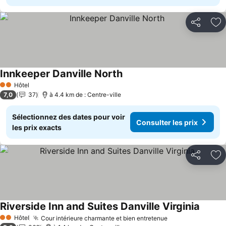
Partager
Aj
Innkeeper Danville North
Consulter les prix
Hôtel
2 Étoiles
7,0
37
à 4.4 km de : Centre-ville
Sélectionnez des dates pour voir
Consulter les prix
les prix exacts
Partager
Aj
Riverside Inn and Suites Danville Virginia
Consult
Hôtel
Cour intérieure charmante et bien entretenue
Consulter les p
2 Étoiles