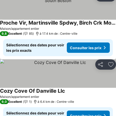
Proche Vir, Martinsville Spdwy, Birch Crk Motorsports, South Boston
Consulter les prix
Maison/appartement entier
9,8
Excellent
85
à 17.4 km de : Centre-ville
Sélectionnez des dates pour voir
Consulter les prix
les prix exacts
Partager
Aj
Cozy Cove Of Danville Llc
Consulter les prix
Maison/appartement entier
9,0
Excellent
1
à 6.4 km de : Centre-ville
Sélectionnez des dates pour voir
Consulter les prix