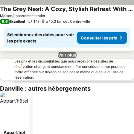
The Grey Nest: A Cozy, Stylish Retreat With Modern Comforts And A Welcoming Vibe
Consulter les prix
Maison/appartement entier
9,6
Excellent
14
à 10.3 km de : Centre-ville
Sélectionnez des dates pour voir
Consulter les prix
les prix exacts
Voir plus
Les prix et les disponibilités que nous recevons des sites de
réservation changent constamment. Par conséquent, il se peut que
l’offre affichée sur trivago ne soit pas la même que celle du site de
réservation.
Danville : autres hébergements
Appart’hôt