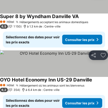
Super 8 by Wyndham Danville VA
Consulter les pr
Hôtel
Hébergements acceptant les animaux domestiques
Consulter l
2 Étoiles
6,5
1 150
à 1.3 km de : Centre-ville
Sélectionnez des dates pour voir
Consulter les prix
les prix exacts
Partager
Aj
OYO Hotel Economy Inn US-29 Danville
Consulter
Hôtel
Hébergement où les animaux sont les bienvenus
Consulter les
2 Étoiles
6,2
354
à 6.4 km de : Centre-ville
Sélectionnez des dates pour voir
Consulter les prix
les prix exacts