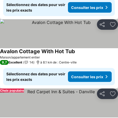
Sélectionnez des dates pour voir
Consulter les prix
les prix exacts
Partager
Aj
Avalon Cottage With Hot Tub
Consulter les prix
Maison/appartement entier
9,7
Excellent
14
à 8.1 km de : Centre-ville
Sélectionnez des dates pour voir
Consulter les prix
les prix exacts
Choix populaire
Partager
Aj