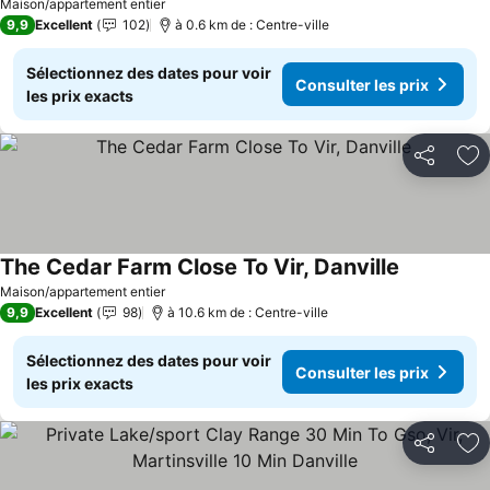
Consulter les prix
Maison/appartement entier
9,9
Excellent
102
à 0.6 km de : Centre-ville
Sélectionnez des dates pour voir
Consulter les prix
les prix exacts
Partager
Aj
The Cedar Farm Close To Vir, Danville
Consulter l
Maison/appartement entier
9,9
Excellent
98
à 10.6 km de : Centre-ville
Sélectionnez des dates pour voir
Consulter les prix
les prix exacts
Partager
Aj