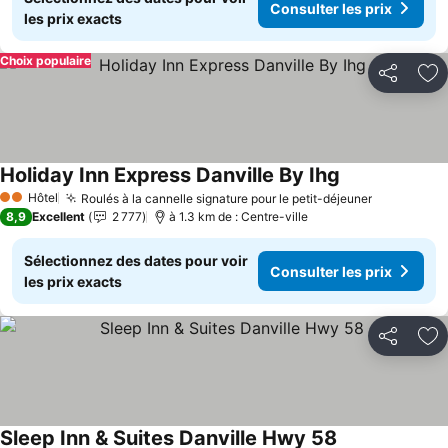
Consulter les prix
les prix exacts
Choix populaire
Partager
Aj
Holiday Inn Express Danville By Ihg
Consulter les 
Hôtel
Roulés à la cannelle signature pour le petit-déjeuner
Consulter 
2 Étoiles
8,9
Excellent
2 777
à 1.3 km de : Centre-ville
Sélectionnez des dates pour voir
Consulter les prix
les prix exacts
Partager
Aj
Sleep Inn & Suites Danville Hwy 58