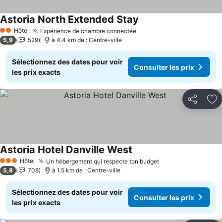
Astoria North Extended Stay
Consulter les prix
Hôtel
Expérience de chambre connectée
Consulter les prix
2 Étoiles
5,9
529
à 4.4 km de : Centre-ville
Sélectionnez des dates pour voir
Consulter les prix
les prix exacts
Partager
Aj
Astoria Hotel Danville West
Consulter les prix
Hôtel
Un hébergement qui respecte ton budget
Consulter les pri
3 Étoiles
5,8
708
à 1.5 km de : Centre-ville
Sélectionnez des dates pour voir
Consulter les prix
les prix exacts