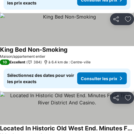
les prix exacts
Partager
Aj
King Bed Non-Smoking
Consulter les prix
Maison/appartement entier
10
Excellent
384
à 6.4 km de : Centre-ville
Sélectionnez des dates pour voir
Consulter les prix
les prix exacts
Partager
Aj
Located In Historic Old West End. Minutes From The River District And Casino.