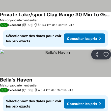
Private Lake/sport Clay Range 30 Min To Gso, Vir, Martinsville 10 Min Danville
Consulter les prix
Maison/appartement entier
9,9
Excellent
58
à 16.4 km de : Centre-ville
Sélectionnez des dates pour voir
Consulter les prix
les prix exacts
Partager
Aj
Bella’s Haven
Consulter les prix
Maison/appartement entier
9,9
Excellent
38
à 0.4 km de : Centre-ville
Sélectionnez des dates pour voir
Consulter les prix
les prix exacts