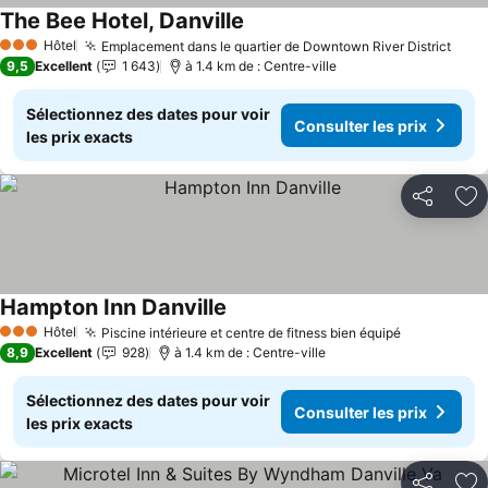
The Bee Hotel, Danville
Consulter les prix
Hôtel
Emplacement dans le quartier de Downtown River District
Cons
3 Étoiles
9,5
Excellent
1 643
à 1.4 km de : Centre-ville
Sélectionnez des dates pour voir
Consulter les prix
les prix exacts
Partager
Aj
Hampton Inn Danville
Consulter les prix
Hôtel
Piscine intérieure et centre de fitness bien équipé
Consulter 
3 Étoiles
8,9
Excellent
928
à 1.4 km de : Centre-ville
Sélectionnez des dates pour voir
Consulter les prix
les prix exacts