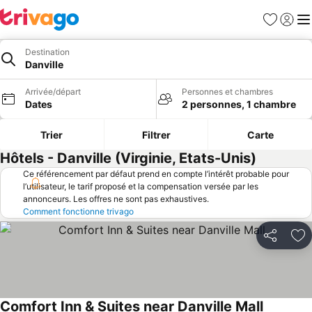
Favoris
Se con
Me
Destination
Danville
Arrivée/départ
Personnes et chambres
Dates
2 personnes, 1 chambre
Trier
Filtrer
Carte
Hôtels - Danville (Virginie, Etats-Unis)
Ce référencement par défaut prend en compte l’intérêt probable pour
l’utilisateur, le tarif proposé et la compensation versée par les
annonceurs. Les offres ne sont pas exhaustives.
Comment fonctionne trivago
Partager
Aj
Comfort Inn & Suites near Danville Mall