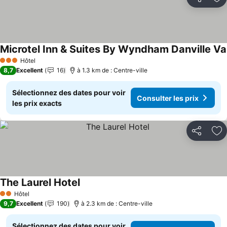
Partager
Aj
Microtel Inn & Suites By Wyndham Danville Va
Hôtel
3 Étoiles
8,7
Excellent
16
à 1.3 km de : Centre-ville
Sélectionnez des dates pour voir
Consulter les prix
les prix exacts
Partager
Aj
The Laurel Hotel
Consulter les prix
Hôtel
2 Étoiles
9,7
Excellent
190
à 2.3 km de : Centre-ville
Sélectionnez des dates pour voir