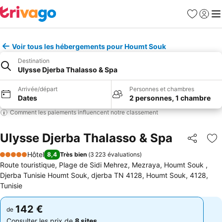
Favoris
Se con
Me
Voir tous les hébergements pour Houmt Souk
Destination
Ulysse Djerba Thalasso & Spa
Arrivée/départ
Personnes et chambres
Dates
2 personnes, 1 chambre
Comment les paiements influencent notre classement
Ulysse Djerba Thalasso & Spa
Partager
Aj
Hôtel
8,4
Très bien
(
3 223 évaluations
)
5 Étoiles
Route touristique, Plage de Sidi Mehrez, Mezraya, Houmt Souk ,
Djerba Tunisie Houmt Souk, djerba TN 4128, Houmt Souk, 4128,
Tunisie
142 €
142 €
de
de
Consulter les prix de
8 sites
Consulter les prix de
8 sites