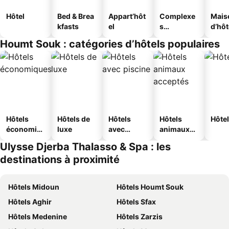
Hôtel
Bed & Brea
Appart’hôt
Complexe
Mais
kfasts
el
s
d’hô
touristique
Houmt Souk : catégories d’hôtels populaires
s
Hôtels
Hôtels de
Hôtels
Hôtels
Hôtel
économiq
luxe
avec
animaux
ues
piscine
acceptés
Ulysse Djerba Thalasso & Spa : les
destinations à proximité
Hôtels Midoun
Hôtels Houmt Souk
Hôtels Aghir
Hôtels Sfax
Hôtels Medenine
Hôtels Zarzis