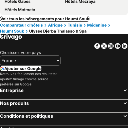
Hôtels Gabes
Hôtels Mezraya
Hôtels Matmata
Voir tous les hébergements pour Houmt Souk
Comparateur d'hôtels
Afrique
Tunisie
Médenine
Houmt Souk
Ulysse Djerba Thalasso & Spa
Facebook
Twitter
Insta
Yo
Choisissez votre pays
Ajouter sur Google
Retrouvez facilement nos résultats :
ajoutez trivago comme source
préférée sur Google.
Entreprise
Nos produits
Conditions et politiques