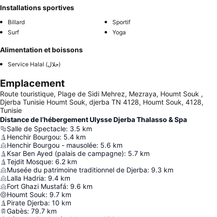
Installations sportives
Billard
Sportif
Surf
Yoga
Alimentation et boissons
Service Halal (حلال)
Emplacement
Route touristique, Plage de Sidi Mehrez, Mezraya, Houmt Souk ,
Djerba Tunisie Houmt Souk, djerba TN 4128, Houmt Souk, 4128,
Tunisie
Distance de l’hébergement Ulysse Djerba Thalasso & Spa
Salle de Spectacle
:
3.5
km
Henchir Bourgou
:
5.4
km
Henchir Bourgou - mausolée
:
5.6
km
Ksar Ben Ayed (palais de campagne)
:
5.7
km
Tejdit Mosque
:
6.2
km
Museée du patrimoine traditionnel de Djerba
:
9.3
km
Lalla Hadria
:
9.4
km
Fort Ghazi Mustafá
:
9.6
km
Houmt Souk
:
9.7
km
Pirate Djerba
:
10
km
Gabès
:
79.7
km