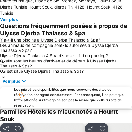
Route touristique, Plage de Sidi Mehrez, Mezraya, Houmt Souk ,
Djerba Tunisie Houmt Souk, djerba TN 4128, Houmt Souk, 4128,
Tunisie
Voir plus
Questions fréquemment posées à propos de
Ulysse Djerba Thalasso & Spa
Y a-t-il une piscine à Ulysse Djerba Thalasso & Spa?
Les animaux de compagnie sont-ils autorisés à Ulysse Djerba
Thalasso & Spa?
Ulysse Djerba Thalasso & Spa dispose-t-il d'un parking?
Quelle sont les heures d'arrivée et de départ à Ulysse Djerba
Thalasso & Spa?
Où est situé Ulysse Djerba Thalasso & Spa?
Voir plus
Les prix et les disponibilités que nous recevons des sites de
réservation changent constamment. Par conséquent, il se peut que
l’offre affichée sur trivago ne soit pas la même que celle du site de
réservation.
Parmi les Hôtels les mieux notés à Houmt
Souk
Partager
Ajouter à mes favoris
Partager
Ajouter à mes