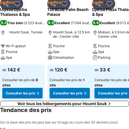
Hôtel
Hôtel
Hôtel
5 Étoiles
5 Étoiles
4 Étoiles
Partager
Ajouter à mes favoris
Partager
Ajouter à mes favoris
Partager
Ajouter à
Ulysse Djerba
TUI BLUE Palm Beach
Djerba Plaza Thal
Thalasso & Spa
Palace
& Spa
8,4
8,9
8,6
Très bien
(
3 223 évaluations
)
Excellent
(
7 094 évaluations
Excellent
)
(
8 013 é
Houmt Souk, Tunisie
Houmt Souk, à 12.5 km
Midoun, à 2.9 km de
de : Centre-ville
Centre-ville
Wi-Fi gratuit
Piscine
Piscine
Piscine
Spa
Spa
Spa
Climatisation
Parking
142 €
120 €
33 €
de
de
de
Consulter les prix de
8
Consulter les prix de
1
Consulter les prix de
sites
site
sites
Consulter les prix
Consulter les prix
Consulter les prix
Voir tous les hébergements pour Houmt Souk
Tendance des prix
Sur la base des prix les plus bas sur trivago au cours des 30 derniers jours