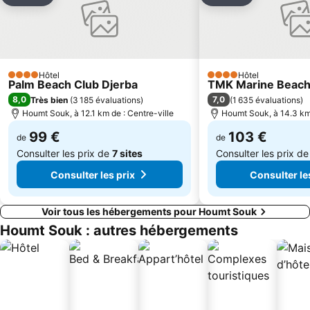
Hôtel
Hôtel
4 Étoiles
4 Étoiles
Palm Beach Club Djerba
TMK Marine Beach
8,0
7,0
Très bien
(
3 185 évaluations
)
(
1 635 évaluations
)
Houmt Souk, à 12.1 km de : Centre-ville
Houmt Souk, à 14.3 km 
99 €
103 €
de
de
Consulter les prix de
7 sites
Consulter les prix d
Consulter les prix
Consulter le
Voir tous les hébergements pour Houmt Souk
Houmt Souk : autres hébergements