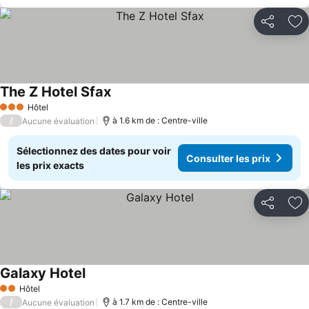
Partager
Aj
The Z Hotel Sfax
Consulter les prix
Hôtel
3 Étoiles
/
à 1.6 km de : Centre-ville
Aucune évaluation
Sélectionnez des dates pour voir
Consulter les prix
les prix exacts
Partager
Aj
Galaxy Hotel
Consulter les prix
Hôtel
2 Étoiles
/
à 1.7 km de : Centre-ville
Aucune évaluation