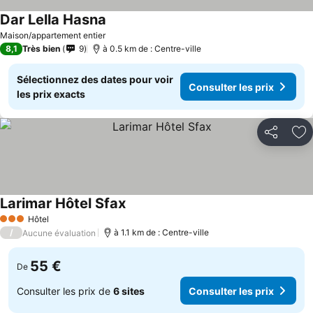
Dar Lella Hasna
Consulter les prix
Maison/appartement entier
8,1
Très bien
9
à 0.5 km de : Centre-ville
Sélectionnez des dates pour voir
Consulter les prix
les prix exacts
Partager
Aj
Larimar Hôtel Sfax
Consulter les prix
Hôtel
3 Étoiles
/
à 1.1 km de : Centre-ville
Aucune évaluation
55 €
De
Consulter les prix de
6 sites
Consulter les prix