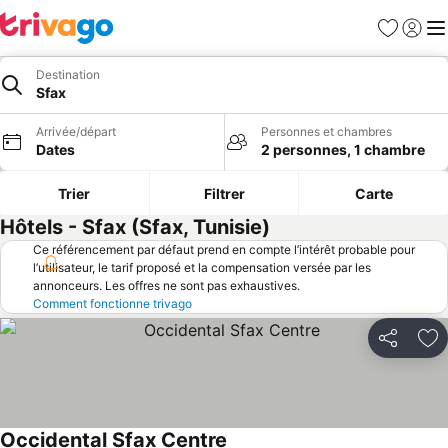
Favoris
Se con
Me
Destination
Sfax
Arrivée/départ
Personnes et chambres
Dates
2 personnes, 1 chambre
Trier
Filtrer
Carte
Hôtels - Sfax (Sfax, Tunisie)
Ce référencement par défaut prend en compte l’intérêt probable pour
l’utilisateur, le tarif proposé et la compensation versée par les
annonceurs. Les offres ne sont pas exhaustives.
Comment fonctionne trivago
Partager
Aj
Occidental Sfax Centre