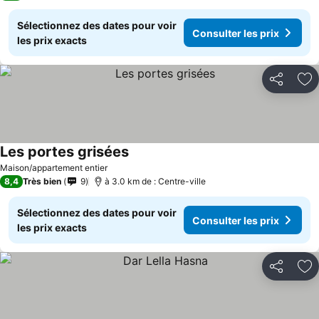
Sélectionnez des dates pour voir
Consulter les prix
les prix exacts
Partager
Aj
Les portes grisées
Consulter les prix
Maison/appartement entier
8,4
Très bien
9
à 3.0 km de : Centre-ville
Sélectionnez des dates pour voir
Consulter les prix
les prix exacts
Partager
Aj