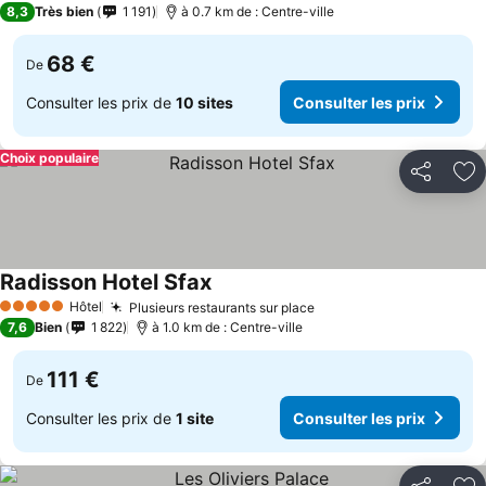
8,3
Très bien
1 191
à 0.7 km de : Centre-ville
68 €
De
Consulter les prix de
10 sites
Consulter les prix
Choix populaire
Partager
Aj
Radisson Hotel Sfax
Consulter les prix
Hôtel
Plusieurs restaurants sur place
Consulter les prix
5 Étoiles
7,6
Bien
1 822
à 1.0 km de : Centre-ville
111 €
De
Consulter les prix de
1 site
Consulter les prix