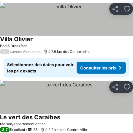
Partager
Aj
Villa Olivier
Consulter les prix
Bed & Breakfast
/
à 7.6 km de : Centre-ville
Aucune évaluation
Sélectionnez des dates pour voir
Consulter les prix
les prix exacts
Partager
Aj
Le vert des Caraibes
Consulter les prix
Maison/appartement entier
8,7
Excellent
28
à 2.2 km de : Centre-ville