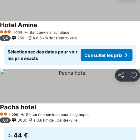
Hotel Amine
Consulter les prix
Hôtel
Bar convivial sur place
Consulter les prix
3 Étoiles
7,4
250
à 0.6 km de : Centre-ville
Sélectionnez des dates pour voir
Consulter les prix
les prix exacts
Partager
Aj
Pacha hotel
Consulter les prix
Hôtel
Séjour économique pour les groupes
Consulter les prix
2 Étoiles
7,0
300
à 0.6 km de : Centre-ville
44 €
De