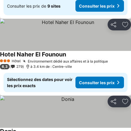
Consulter les prix de
9 sites
Consulter les prix
Partager
Aj
Hotel Naher El Founoun
Consulter les prix
Hôtel
Environnement dédié aux affaires et à la politique
Consulter 
3 Étoiles
6,3
279
à 3.4 km de : Centre-ville
Sélectionnez des dates pour voir
Consulter les prix
les prix exacts
Partager
Aj