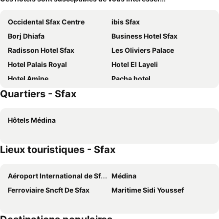
Occidental Sfax Centre
ibis Sfax
Borj Dhiafa
Business Hotel Sfax
Radisson Hotel Sfax
Les Oliviers Palace
Hotel Palais Royal
Hotel El Layeli
Hotel Amine
Pacha hotel
Quartiers - Sfax
Hotel Naher El Founoun
Donia
Larimar Hôtel Sfax
Z Hotel Sfax
Hôtels Médina
Galaxy Hotel
The Z Hotel Sfax
Dar Baya Hotel Sfax
Hotel Donia Sfax
Lieux touristiques - Sfax
Yasmine
Aéroport International de Sfax-Thyna
Médina
Ferroviaire Sncft De Sfax
Maritime Sidi Youssef