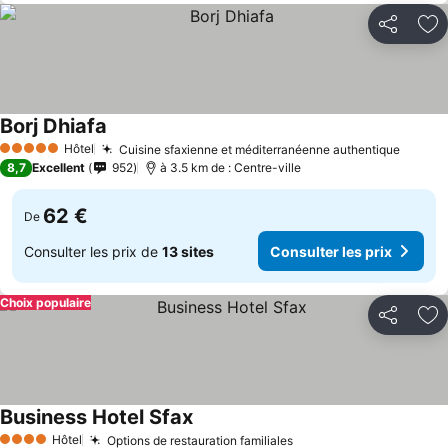
Partager
Aj
Borj Dhiafa
Consulter les prix
Hôtel
Cuisine sfaxienne et méditerranéenne authentique
Consul
5 Étoiles
8,7
Excellent
952
à 3.5 km de : Centre-ville
62 €
De
Consulter les prix de
13 sites
Consulter les prix
Choix populaire
Partager
Aj
Business Hotel Sfax
Consulter les prix
Hôtel
Options de restauration familiales
Consulter les prix
4 Étoiles