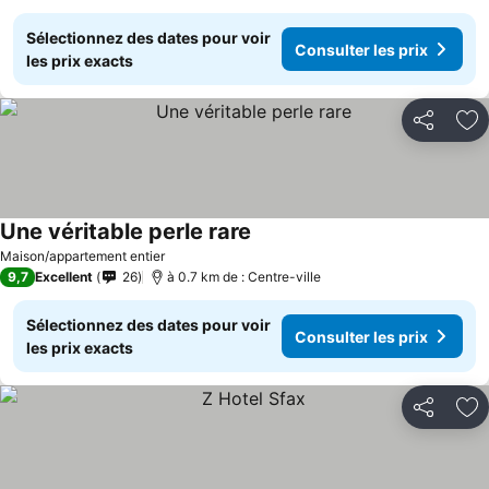
Sélectionnez des dates pour voir
Consulter les prix
les prix exacts
Partager
Aj
Une véritable perle rare
Consulter les prix
Maison/appartement entier
9,7
Excellent
26
à 0.7 km de : Centre-ville
Sélectionnez des dates pour voir
Consulter les prix
les prix exacts
Partager
Aj