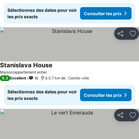
Sélectionnez des dates pour voir
Consulter les prix
les prix exacts
Partager
Aj
Stanislava House
Consulter les prix
Maison/appartement entier
9,3
Excellent
8
à 0.7 km de : Centre-ville
Sélectionnez des dates pour voir
Consulter les prix
les prix exacts
Partager
Aj