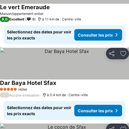
Le vert Emeraude
Consulter les prix
Maison/appartement entier
9,0
Excellent
8
à 1.1 km de : Centre-ville
Sélectionnez des dates pour voir
Consulter les prix
les prix exacts
Partager
Aj
Dar Baya Hotel Sfax
Consulter les prix
Hôtel
5 Étoiles
/
à 0.4 km de : Centre-ville
Aucune évaluation
Sélectionnez des dates pour voir
Consulter les prix
les prix exacts