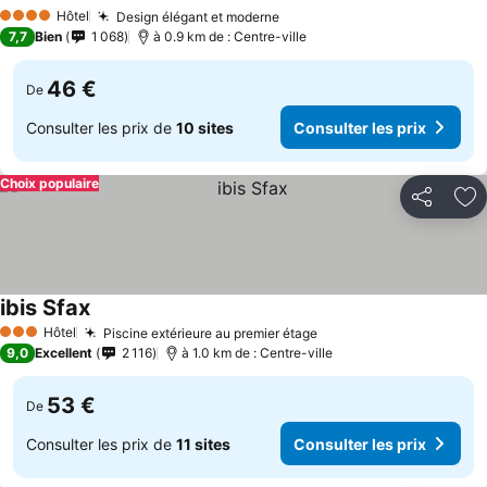
Consulter les prix
Hôtel
Design élégant et moderne
Consulter les prix
4 Étoiles
7,7
Bien
1 068
à 0.9 km de : Centre-ville
46 €
De
Consulter les prix de
10 sites
Consulter les prix
Choix populaire
Partager
Aj
ibis Sfax
Consulter les prix
Hôtel
Piscine extérieure au premier étage
Consulter les prix
3 Étoiles
9,0
Excellent
2 116
à 1.0 km de : Centre-ville
53 €
De
Consulter les prix de
11 sites
Consulter les prix