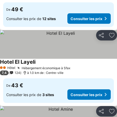
49 €
De
Consulter les prix de
12 sites
Consulter les prix
Partager
Aj
Hotel El Layeli
Consulter les prix
Hôtel
Hébergement économique à Sfax
Consulter les prix
2 Étoiles
7,4
124
à 1.0 km de : Centre-ville
43 €
De
Consulter les prix de
3 sites
Consulter les prix
Partager
Aj