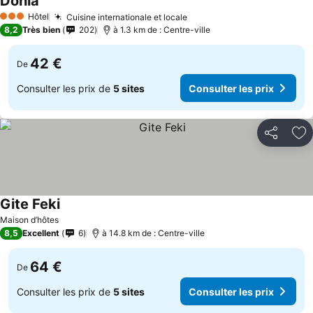
Donia
Consulter les prix
Hôtel
Cuisine internationale et locale
Consulter les prix
3 Étoiles
8,2
Très bien
202
à 1.3 km de : Centre-ville
42 €
De
Consulter les prix de
5 sites
Consulter les prix
Partager
Aj
Gite Feki
Consulter les prix
Maison d’hôtes
8,5
Excellent
6
à 14.8 km de : Centre-ville
64 €
De
Consulter les prix de
5 sites
Consulter les prix