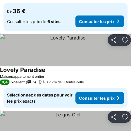
36 €
De
Consulter les prix de
6 sites
Consulter les prix
Partager
Aj
Lovely Paradise
Consulter les prix
Maison/appartement entier
9,4
Excellent
5
à 0.7 km de : Centre-ville
Sélectionnez des dates pour voir
Consulter les prix
les prix exacts
Partager
Aj