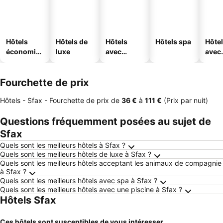
Hôtels
Hôtels de
Hôtels
Hôtels spa
Hôte
économiq
luxe
avec
avec
ues
piscine
park
Fourchette de prix
Hôtels - Sfax -
Fourchette de prix
de
‎36 €
à
‎111 €
(Prix par nuit)
Questions fréquemment posées au sujet de
Sfax
Quels sont les meilleurs hôtels à Sfax ?
Quels sont les meilleurs hôtels de luxe à Sfax ?
Quels sont les meilleurs hôtels acceptant les animaux de compagnie
à Sfax ?
Quels sont les meilleurs hôtels avec spa à Sfax ?
Quels sont les meilleurs hôtels avec une piscine à Sfax ?
Hôtels Sfax
Ces hôtels sont susceptibles de vous intéresser...