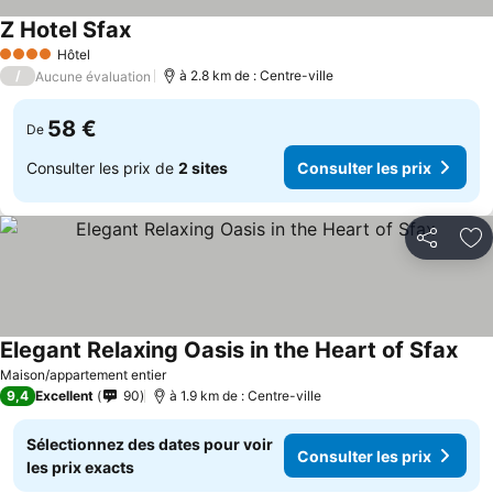
Z Hotel Sfax
Consulter les prix
Hôtel
4 Étoiles
/
à 2.8 km de : Centre-ville
Aucune évaluation
58 €
De
Consulter les prix de
2 sites
Consulter les prix
Partager
Aj
Elegant Relaxing Oasis in the Heart of Sfax
Cons
Maison/appartement entier
9,4
Excellent
90
à 1.9 km de : Centre-ville
Sélectionnez des dates pour voir
Consulter les prix
les prix exacts