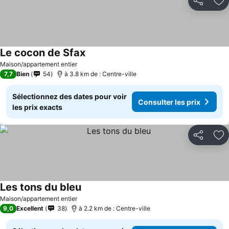
Partager
Aj
Le cocon de Sfax
Consulter les prix
Maison/appartement entier
7,7
Bien
54
à 3.8 km de : Centre-ville
Sélectionnez des dates pour voir
Consulter les prix
les prix exacts
Partager
Aj
Les tons du bleu
Consulter les prix
Maison/appartement entier
9,0
Excellent
38
à 2.2 km de : Centre-ville