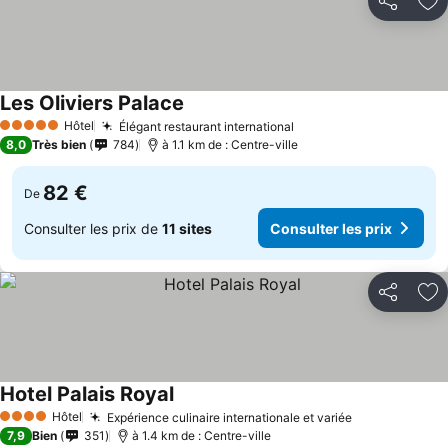
Partager
Aj
Les Oliviers Palace
Consulter les prix
Hôtel
Élégant restaurant international
Consulter les prix
5 Étoiles
8,0
Très bien
784
à 1.1 km de : Centre-ville
82 €
De
Consulter les prix de
11 sites
Consulter les prix
Partager
Aj
Hotel Palais Royal
Consulter les prix
Hôtel
Expérience culinaire internationale et variée
Consulter les
4 Étoiles
7,9
Bien
351
à 1.4 km de : Centre-ville