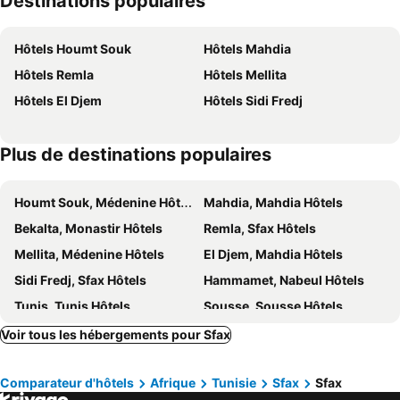
Destinations populaires
Hôtels Houmt Souk
Hôtels Mahdia
Hôtels Remla
Hôtels Mellita
Hôtels El Djem
Hôtels Sidi Fredj
Plus de destinations populaires
Houmt Souk, Médenine Hôtels
Mahdia, Mahdia Hôtels
Bekalta, Monastir Hôtels
Remla, Sfax Hôtels
Mellita, Médenine Hôtels
El Djem, Mahdia Hôtels
Sidi Fredj, Sfax Hôtels
Hammamet, Nabeul Hôtels
Tunis, Tunis Hôtels
Sousse, Sousse Hôtels
Midoun, Médenine Hôtels
Monastir, Monastir Hôtels
Voir tous les hébergements pour Sfax
La Marsa, Tunis Hôtels
Nabeul, Nabeul Hôtels
Comparateur d'hôtels
Afrique
Tunisie
Sfax
Sfax