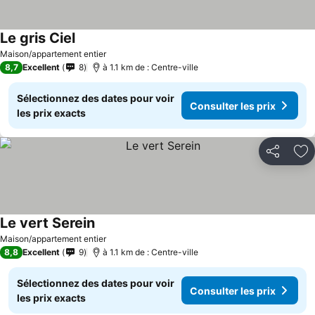
Le gris Ciel
Consulter les prix
Maison/appartement entier
8,7
Excellent
8
à 1.1 km de : Centre-ville
Sélectionnez des dates pour voir
Consulter les prix
les prix exacts
Partager
Aj
Le vert Serein
Consulter les prix
Maison/appartement entier
8,8
Excellent
9
à 1.1 km de : Centre-ville
Sélectionnez des dates pour voir
Consulter les prix
les prix exacts