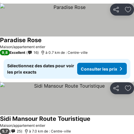
Partager
Aj
Paradise Rose
Consulter les prix
Maison/appartement entier
9,8
Excellent
16
à 0.7 km de : Centre-ville
Sélectionnez des dates pour voir
Consulter les prix
les prix exacts
Partager
Aj
Sidi Mansour Route Touristique
Consulter les prix
Maison/appartement entier
5,7
25
à 7.0 km de : Centre-ville