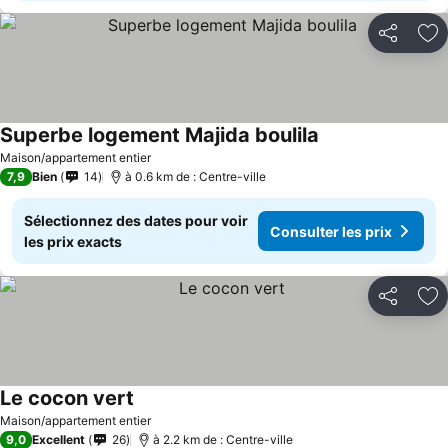
Partager
Aj
Superbe logement Majida boulila
Consulter les pri
Maison/appartement entier
7,9
Bien
14
à 0.6 km de : Centre-ville
Sélectionnez des dates pour voir
Consulter les prix
les prix exacts
Partager
Aj
Le cocon vert
Consulter les prix
Maison/appartement entier
9,0
Excellent
26
à 2.2 km de : Centre-ville