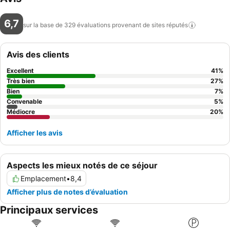
6,7
sur la base de 329 évaluations provenant de sites
réputés
Avis des clients
Excellent
41
%
Très bien
27
%
Bien
7
%
Convenable
5
%
Médiocre
20
%
Afficher les avis
Aspects les mieux notés de ce séjour
Emplacement
•
8,4
Afficher plus de notes d’évaluation
Principaux services