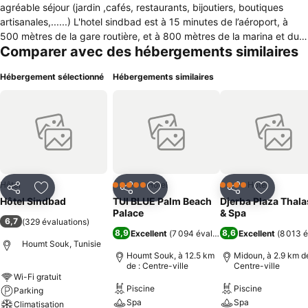
agréable séjour (jardin ,cafés, restaurants, bijoutiers, boutiques
artisanales,......) L'hotel sindbad est à 15 minutes de l’aéroport, à
500 mètres de la gare routière, et à 800 mètres de la marina et du
Comparer avec des hébergements similaires
port de Houmt Souk.
Hébergement sélectionné
Hébergements similaires
Hôtel
Hôtel
Hôtel
5 Étoiles
4 Étoiles
Partager
Ajouter à mes favoris
Partager
Ajouter à mes favoris
Partager
Ajouter à
Hôtel Sindbad
TUI BLUE Palm Beach
Djerba Plaza Thal
Palace
& Spa
6,7
(
329 évaluations
)
8,9
8,6
Excellent
(
7 094 évaluations
Excellent
)
(
8 013 é
Houmt Souk, Tunisie
Houmt Souk, à 12.5 km
Midoun, à 2.9 km de
de : Centre-ville
Centre-ville
Wi-Fi gratuit
Piscine
Piscine
Parking
Spa
Spa
Climatisation