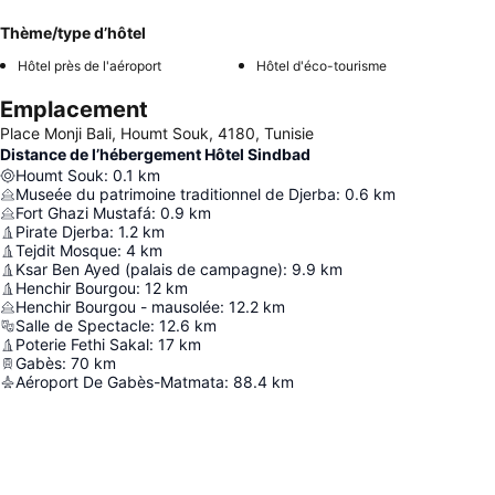
Thème/type d’hôtel
Hôtel près de l'aéroport
Hôtel d'éco-tourisme
Emplacement
Place Monji Bali, Houmt Souk, 4180, Tunisie
Distance de l’hébergement Hôtel Sindbad
Houmt Souk
:
0.1
km
Museée du patrimoine traditionnel de Djerba
:
0.6
km
Fort Ghazi Mustafá
:
0.9
km
Pirate Djerba
:
1.2
km
Tejdit Mosque
:
4
km
Ksar Ben Ayed (palais de campagne)
:
9.9
km
Henchir Bourgou
:
12
km
Henchir Bourgou - mausolée
:
12.2
km
Salle de Spectacle
:
12.6
km
Poterie Fethi Sakal
:
17
km
Gabès
:
70
km
Aéroport De Gabès-Matmata
:
88.4
km