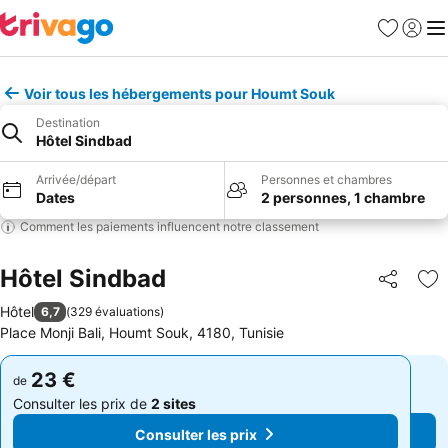
Favoris
Se con
Me
Voir tous les hébergements pour Houmt Souk
Destination
Hôtel Sindbad
Arrivée/départ
Personnes et chambres
Dates
2 personnes, 1 chambre
Comment les paiements influencent notre classement
Hôtel Sindbad
Partager
Aj
Hôtel
6,7
(
329 évaluations
)
Place Monji Bali, Houmt Souk, 4180, Tunisie
23 €
23 €
de
de
Consulter les prix de
2 sites
Consulter les prix de
2 sites
Consulter les prix
Consulter les prix