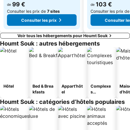
99 €
103 €
de
de
Consulter les prix de
7 sites
Consulter les prix d
Consulter les prix
Consulter le
Voir tous les hébergements pour Houmt Souk
Houmt Souk : autres hébergements
Hôtel
Bed & Brea
Appart’hôt
Complexe
Mais
kfasts
el
s
d’hô
touristique
Houmt Souk : catégories d’hôtels populaires
s