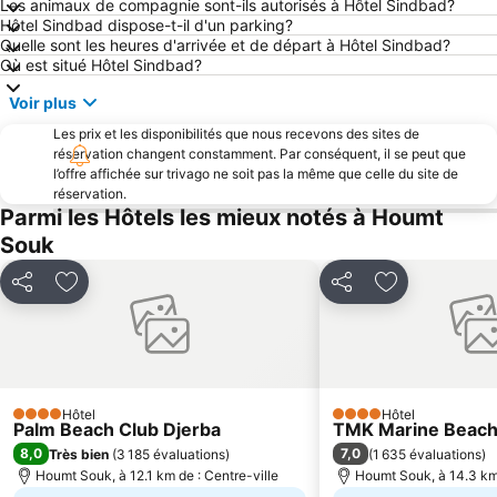
Les animaux de compagnie sont-ils autorisés à Hôtel Sindbad?
Hôtel Sindbad dispose-t-il d'un parking?
Quelle sont les heures d'arrivée et de départ à Hôtel Sindbad?
Où est situé Hôtel Sindbad?
Voir plus
Les prix et les disponibilités que nous recevons des sites de
réservation changent constamment. Par conséquent, il se peut que
l’offre affichée sur trivago ne soit pas la même que celle du site de
réservation.
Parmi les Hôtels les mieux notés à Houmt
Souk
Partager
Ajouter à mes favoris
Partager
Ajouter à mes
Hôtel
Hôtel
4 Étoiles
4 Étoiles
Palm Beach Club Djerba
TMK Marine Beach
8,0
7,0
Très bien
(
3 185 évaluations
)
(
1 635 évaluations
)
Houmt Souk, à 12.1 km de : Centre-ville
Houmt Souk, à 14.3 km 