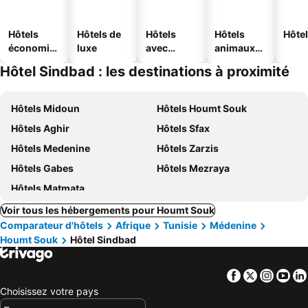
Hôtels
Hôtels de
Hôtels
Hôtels
Hôtel
économiq
luxe
avec
animaux
ues
piscine
acceptés
Hôtel Sindbad : les destinations à proximité
Hôtels Midoun
Hôtels Houmt Souk
Hôtels Aghir
Hôtels Sfax
Hôtels Medenine
Hôtels Zarzis
Hôtels Gabes
Hôtels Mezraya
Hôtels Matmata
Voir tous les hébergements pour Houmt Souk
Comparateur d'hôtels
Afrique
Tunisie
Médenine
Houmt Souk
Hôtel Sindbad
Facebook
Twitter
Insta
Yo
Choisissez votre pays