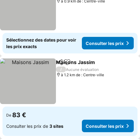
à 0.9 km de : Centre-ville
Sélectionnez des dates pour voir
Consulter les prix
les prix exacts
Maisons Jassim
Partager
Ajouter à mes favoris
Consulter 
/
Aucune évaluation
à 1.2 km de : Centre-ville
83 €
De
Consulter les prix de
3 sites
Consulter les prix