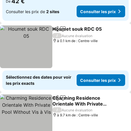
42 €
De
Consulter les prix de
2 sites
Consulter les prix
Houmet souk RDC 05
Partager
Ajouter à mes favoris
Cons
/
Aucune évaluation
à 0.1 km de : Centre-ville
Sélectionnez des dates pour voir
Consulter les prix
les prix exacts
Charming Residence
Partager
Ajouter à mes favoris
Orientale With Private
Pool Without Vis à Vis
Consulter les prix
/
Aucune évaluation
à 9.7 km de : Centre-ville