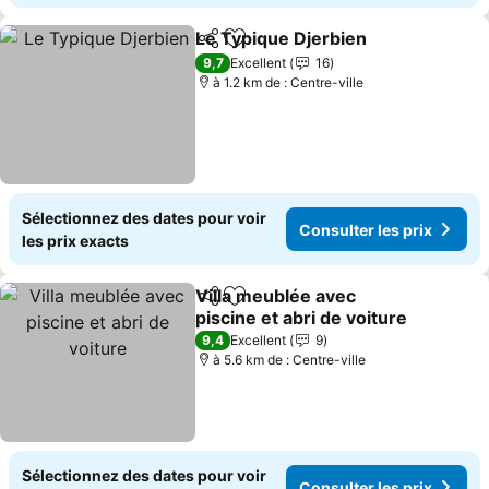
Le Typique Djerbien
Partager
Ajouter à mes favoris
Consul
9,7
Excellent
16
à 1.2 km de : Centre-ville
Sélectionnez des dates pour voir
Consulter les prix
les prix exacts
Villa meublée avec
Partager
Ajouter à mes favoris
piscine et abri de voiture
Consulter les prix
9,4
Excellent
9
à 5.6 km de : Centre-ville
Sélectionnez des dates pour voir
Consulter les prix