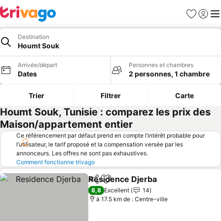
Favoris
Se con
Me
Destination
Houmt Souk
Arrivée/départ
Personnes et chambres
Dates
2 personnes, 1 chambre
Trier
Filtrer
Carte
Houmt Souk, Tunisie : comparez les prix des
Maison/appartement entier
Ce référencement par défaut prend en compte l’intérêt probable pour
l’utilisateur, le tarif proposé et la compensation versée par les
annonceurs. Les offres ne sont pas exhaustives.
Comment fonctionne trivago
Residence Djerba
Partager
Ajouter à mes favoris
Consulter
8,8
Excellent
14
à 17.5 km de : Centre-ville