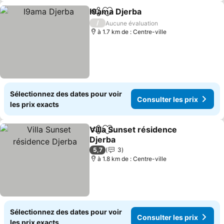
I9ama Djerba
Partager
Ajouter à mes favoris
Consulter les
/
Aucune évaluation
à 1.7 km de : Centre-ville
Sélectionnez des dates pour voir
Consulter les prix
les prix exacts
Villa Sunset résidence
Partager
Ajouter à mes favoris
Djerba
Consulter les prix
5,7
3
à 1.8 km de : Centre-ville
Sélectionnez des dates pour voir
Consulter les prix
les prix exacts