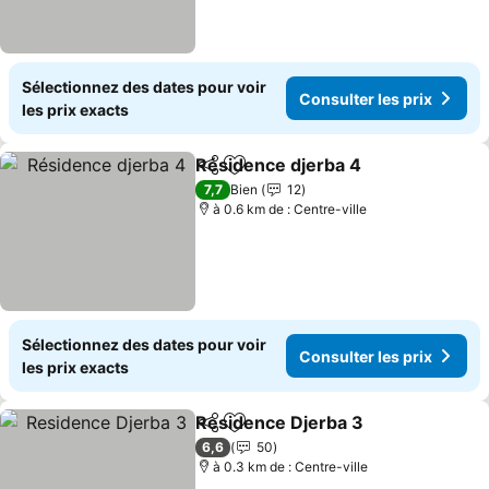
Sélectionnez des dates pour voir
Consulter les prix
les prix exacts
Résidence djerba 4
Partager
Ajouter à mes favoris
Consult
7,7
Bien
12
à 0.6 km de : Centre-ville
Sélectionnez des dates pour voir
Consulter les prix
les prix exacts
Residence Djerba 3
Partager
Ajouter à mes favoris
Consult
6,6
50
à 0.3 km de : Centre-ville