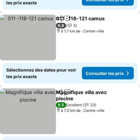
les prix exacts
011 -118-121 camus
Partager
Ajouter à mes favoris
Consul
6,8
5
à 1.7 km de : Centre-ville
Sélectionnez des dates pour voir
Consulter les prix
les prix exacts
Magnifique villa avec
Partager
Ajouter à mes favoris
piscine
Consulter les prix
9,5
Excellent
23
à 7.2 km de : Centre-ville