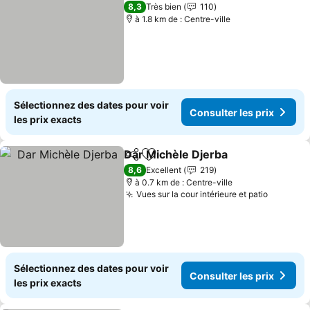
8,3
Très bien
110
à 1.8 km de : Centre-ville
Sélectionnez des dates pour voir
Consulter les prix
les prix exacts
Dar Michèle Djerba
Partager
Ajouter à mes favoris
Consult
8,6
Excellent
219
à 0.7 km de : Centre-ville
Vues sur la cour intérieure et patio
Consulte
Sélectionnez des dates pour voir
Consulter les prix
les prix exacts