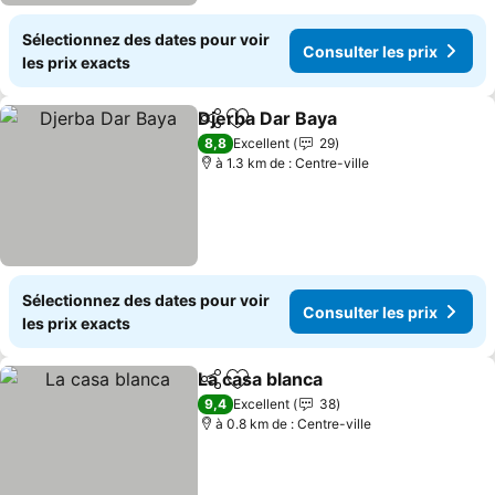
Sélectionnez des dates pour voir
Consulter les prix
les prix exacts
Djerba Dar Baya
Partager
Ajouter à mes favoris
Consulter 
8,8
Excellent
29
à 1.3 km de : Centre-ville
Sélectionnez des dates pour voir
Consulter les prix
les prix exacts
La casa blanca
Partager
Ajouter à mes favoris
Consulter le
9,4
Excellent
38
à 0.8 km de : Centre-ville