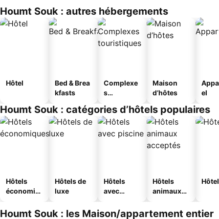
Houmt Souk : autres hébergements
Hôtel
Bed & Brea
Complexe
Maison
Appa
kfasts
s
d’hôtes
el
touristique
Houmt Souk : catégories d’hôtels populaires
s
Hôtels
Hôtels de
Hôtels
Hôtels
Hôtel
économiq
luxe
avec
animaux
ues
piscine
acceptés
Houmt Souk : les Maison/appartement entier