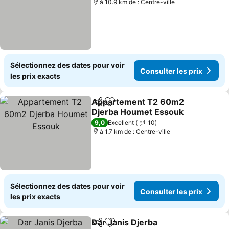
à 10.9 km de : Centre-ville
Sélectionnez des dates pour voir
Consulter les prix
les prix exacts
Appartement T2 60m2
Partager
Ajouter à mes favoris
Djerba Houmet Essouk
Consulter les prix
9,0
Excellent
10
à 1.7 km de : Centre-ville
Sélectionnez des dates pour voir
Consulter les prix
les prix exacts
Dar Janis Djerba
Partager
Ajouter à mes favoris
Consulter 