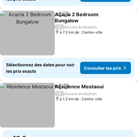
Acacia 2 Bedroom
Partager
Ajouter à mes favoris
Bungalow
Consulter les prix
/
Aucune évaluation
à 7.3 km de : Centre-ville
Sélectionnez des dates pour voir
Consulter les prix
les prix exacts
Résidence Mestaoui
Partager
Ajouter à mes favoris
Consul
/
Aucune évaluation
à 1.3 km de : Centre-ville