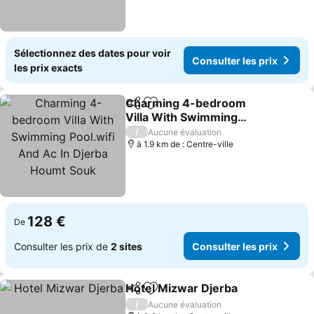
Sélectionnez des dates pour voir
Consulter les prix
les prix exacts
Charming 4-bedroom
Partager
Ajouter à mes favoris
Villa With Swimming
Pool.wifi And Ac In Djerba
Consulter les prix
/
Aucune évaluation
Houmt Souk
à 1.9 km de : Centre-ville
128 €
De
Consulter les prix de
2 sites
Consulter les prix
Hotel Mizwar Djerba
Partager
Ajouter à mes favoris
Consul
/
Aucune évaluation