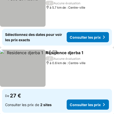
Consulter les prix
/
Aucune évaluation
à 5.7 km de : Centre-ville
Sélectionnez des dates pour voir
Consulter les prix
les prix exacts
Residence djerba 1
Partager
Ajouter à mes favoris
Consult
/
Aucune évaluation
à 0.6 km de : Centre-ville
27 €
De
Consulter les prix de
2 sites
Consulter les prix