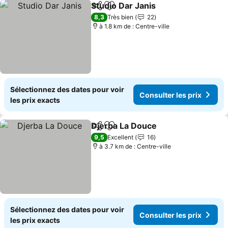
Studio Dar Janis
Partager
Ajouter à mes favoris
Consulter 
8,3
Très bien
22
à 1.8 km de : Centre-ville
Sélectionnez des dates pour voir
Consulter les prix
les prix exacts
Djerba La Douce
Partager
Ajouter à mes favoris
Consulter 
9,5
Excellent
16
à 3.7 km de : Centre-ville
Sélectionnez des dates pour voir
Consulter les prix
les prix exacts