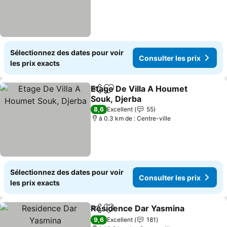
Sélectionnez des dates pour voir
Consulter les prix
les prix exacts
Etage De Villa A Houmet
Partager
Ajouter à mes favoris
Souk, Djerba
Consulter les prix
8,6
Excellent
55
à 0.3 km de : Centre-ville
Sélectionnez des dates pour voir
Consulter les prix
les prix exacts
Residence Dar Yasmina
Partager
Ajouter à mes favoris
Co
9,6
Excellent
181