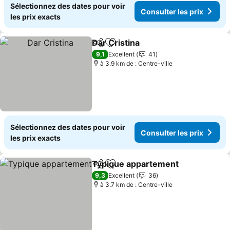
Sélectionnez des dates pour voir
Consulter les prix
les prix exacts
Dar Cristina
Partager
Ajouter à mes favoris
Consulter les p
9,1
Excellent
41
à 3.9 km de : Centre-ville
Sélectionnez des dates pour voir
Consulter les prix
les prix exacts
Typique appartement
Partager
Ajouter à mes favoris
Cons
9,3
Excellent
36
à 3.7 km de : Centre-ville