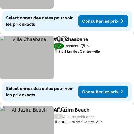
Sélectionnez des dates pour voir
Consulter les prix
les prix exacts
Villa Chaabane
Partager
Ajouter à mes favoris
Consulter le
9,2
Excellent
5
à 0.1 km de : Centre-ville
Sélectionnez des dates pour voir
Consulter les prix
les prix exacts
Al Jazira Beach
Partager
Ajouter à mes favoris
Consulter l
/
Aucune évaluation
à 10.3 km de : Centre-ville