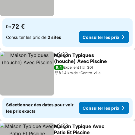
72 €
De
Consulter les prix de
2 sites
Consulter les prix
Maison Typiques
Partager
Ajouter à mes favoris
(houche) Avec Piscine
Consulter les prix
9,4
Excellent
30
à 1.4 km de : Centre-ville
Sélectionnez des dates pour voir
Consulter les prix
les prix exacts
Maison Typique Avec
Partager
Ajouter à mes favoris
Patio Et Piscine