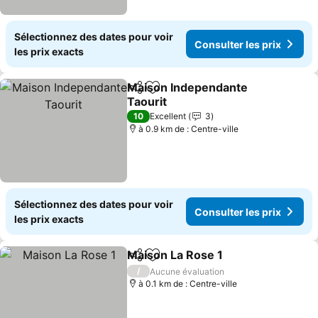
Sélectionnez des dates pour voir
Consulter les prix
les prix exacts
Maison Independante
Partager
Ajouter à mes favoris
Taourit
Consulter les prix
10
Excellent
3
à 0.9 km de : Centre-ville
Sélectionnez des dates pour voir
Consulter les prix
les prix exacts
Maison La Rose 1
Partager
Ajouter à mes favoris
Consulter
/
Aucune évaluation
à 0.1 km de : Centre-ville