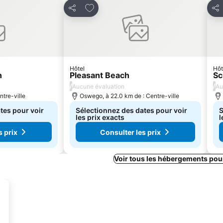
avoris
Ajouter à mes favoris
Partager
Par
Hôtel
Hôt
n
Pleasant Beach
Sc
/
/
Aucune évaluation
Au
ntre-ville
Oswego, à 22.0 km de : Centre-ville
tes pour voir
Sélectionnez des dates pour voir
S
les prix exacts
l
s prix
Consulter les prix
Voir tous les hébergements po