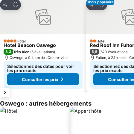
Choix populaire
Ajouter à mes favoris
Ajouter à mes f
Partager
Partager
Hôtel
Hôtel
4 Étoiles
2 Étoiles
Hotel Beacon Oswego
Red Roof Inn Fulto
8,3
5,5
Très bien
(
5 évaluations
)
(
673 évaluations
)
Oswego, à 0.4 km de : Centre-ville
Fulton, à 2.1 km de : Ce
Sélectionnez des dates pour voir
Sélectionnez des da
les prix exacts
les prix exacts
Consulter les prix
Consulter le
Oswego : autres hébergements