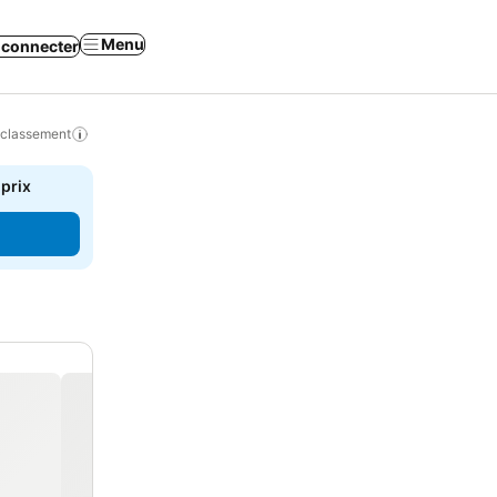
Menu
 connecter
 classement
 prix