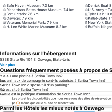
Safe Haven Museum
:
7.3
km
Derrick Boat 8
Richardson-Bates House Museum
:
7.4
km
U.S. Army - T
Fort Ontario
:
7.6
km
Tyler Hall
:
10.
Oswego
:
7.9
km
Kallet-State T
Veterans Memorial Park
:
7.9
km
New York State
H. Lee White Marine Museum
:
8.2
km
Buffalo-Niagar
Informations sur l’hébergement
5338 State Rte 104 E, Oswego, Etats-Unis
Voir plus
Questions fréquemment posées à propos de S
Y a-t-il une piscine à Scriba Town Inn?
Les animaux de compagnie sont-ils autorisés à Scriba Town Inn?
Scriba Town Inn dispose-t-il d'un parking?
Où est situé Scriba Town Inn?
Quelle est la politique d'annulation de Scriba Town Inn?
Les prix et les disponibilités que nous recevons des sites de réservation
pas la même que celle du site de réservation.
Parmi les Hôtels les mieux notés à Oswego