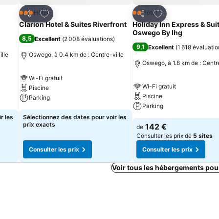
is
Ajouter à mes favoris
Ajouter à mes fav
Hôtel
Hôtel
3 Étoiles
2 Étoiles
Partager
Partager
Clarion Hotel & Suites Riverfront
Holiday Inn Express & Sui
Oswego By Ihg
8,5
Excellent
(
2 008 évaluations
)
9,1
Excellent
(
1 618 évaluatio
ille
Oswego, à 0.4 km de : Centre-ville
Oswego, à 1.8 km de : Centre
Wi-Fi gratuit
Wi-Fi gratuit
Piscine
Piscine
Parking
Parking
r les
Sélectionnez des dates pour voir les
prix exacts
142 €
de
Consulter les prix de
5 sites
Consulter les prix
Consulter les prix
Voir tous les hébergements po