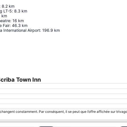
:
8.2
km
ug LT-5
:
8.3
km
8
km
heatre
:
16
km
 Fair
:
46.3
km
a International Airport
:
196.9
km
Agrandir la carte
criba Town Inn
 changent constamment. Par conséquent, il se peut que l’offre affichée sur trivago