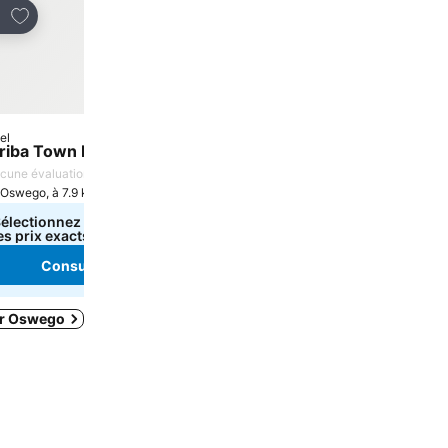
Ajouter à mes favoris
tager
el
riba Town Inn
cune évaluation
Oswego, à 7.9 km de : Centre-ville
électionnez des dates pour voir
es prix exacts
Consulter les prix
ur Oswego