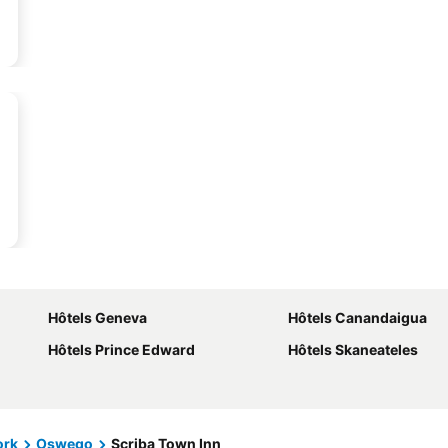
Hôtels Geneva
Hôtels Canandaigua
Hôtels Prince Edward
Hôtels Skaneateles
ork
Oswego
Scriba Town Inn