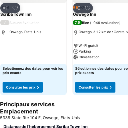
Ajouter à mes favoris
Ajouter à mes favor
Hôtel
Hôtel
2 Étoiles
Partager
Partager
Scriba Town Inn
Oswego Inn
/
7,5
Aucune évaluation
Bien
(
1 049 évaluations
)
Oswego, Etats-Unis
Oswego, à 1.2 km de : Centre-v
Wi-Fi gratuit
Parking
Climatisation
Sélectionnez des dates pour voir les
Sélectionnez des dates pour voi
prix exacts
prix exacts
Consulter les prix
Consulter les prix
Principaux services
Emplacement
5338 State Rte 104 E, Oswego, Etats-Unis
Distance de l’hébergement Scriba Town Inn