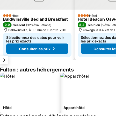
Hôtel
Hôtel
3 Étoiles
4 Étoiles
Baldwinsville Bed and Breakfast
Hotel Beacon Osw
9,9
8,3
Excellent
(
328 évaluations
)
Très bien
(
5 évaluat
Baldwinsville, à 0.3 km de : Centre-ville
Oswego, à 0.4 km de : 
Sélectionnez des dates pour voir
Sélectionnez des da
les prix exacts
les prix exacts
Consulter les prix
Consulter le
Fulton : autres hébergements
Hôtel
Appart’hôtel