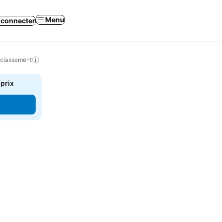
Menu
 connecter
 classement
 prix