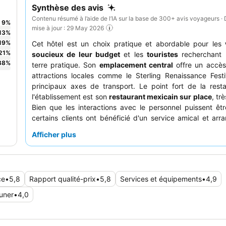
Synthèse des avis
Contenu résumé à l’aide de l’IA sur la base de 300+ avis voyageurs · 
9
%
mise à jour : 29 May 2026
13
%
19
%
Cet hôtel est un choix pratique et abordable pour les
21
%
soucieux de leur budget
et les
touristes
recherchant 
38
%
terre pratique. Son
emplacement central
offre un accès
attractions locales comme le Sterling Renaissance Fest
principaux axes de transport. Le point fort de la rest
l'établissement est son
restaurant mexicain sur place
, tr
Bien que les interactions avec le personnel puissent êtr
certains clients ont bénéficié d'un service amical et arr
particulier à la réception. Pour ceux qui voyagent avec 
Afficher plus
de compagnie, l'hôtel propose une
politique animaux ac
un animal pesant jusqu'à 36 kg.
ce
•
5,8
Rapport qualité-prix
•
5,8
Services et équipements
•
4,9
euner
•
4,0