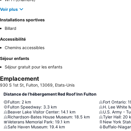
Voir plus
Installations sportives
Billard
Accessibilité
Chemins accessibles
Séjour enfants
Séjour gratuit pour les enfants
Emplacement
930 S 1st St, Fulton, 13069, Etats-Unis
Distance de l’hébergement Red Roof Inn Fulton
Fulton
:
2
km
Fort Ontario
:
1
Fulton Speedway
:
3.3
km
H. Lee White 
Beaver Lake Visitor Center
:
14.1
km
U.S. Army - T
Richardson-Bates House Museum
:
18.5
km
Tyler Hall
:
20
Veterans Memorial Park
:
19.1
km
New York State
Safe Haven Museum
:
19.4
km
Buffalo-Niagar