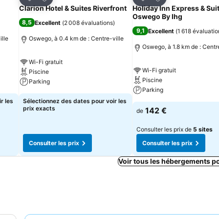
Partager
Partager
Clarion Hotel & Suites Riverfront
Holiday Inn Express & Sui
Oswego By Ihg
8,5
Excellent
(
2 008 évaluations
)
9,1
Excellent
(
1 618 évaluatio
ille
Oswego, à 0.4 km de : Centre-ville
Oswego, à 1.8 km de : Centre
Wi-Fi gratuit
Wi-Fi gratuit
Piscine
Piscine
Parking
Parking
r les
Sélectionnez des dates pour voir les
prix exacts
142 €
de
Consulter les prix de
5 sites
Consulter les prix
Consulter les prix
Voir tous les hébergements p