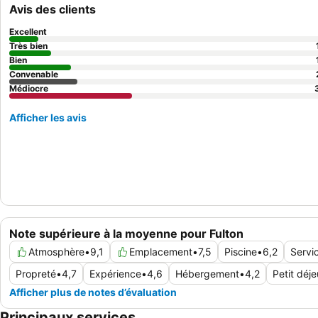
Avis des clients
Excellent
Très bien
Bien
Convenable
Médiocre
Afficher les avis
Note supérieure à la moyenne pour Fulton
Atmosphère
•
9,1
Emplacement
•
7,5
Piscine
•
6,2
Servi
Propreté
•
4,7
Expérience
•
4,6
Hébergement
•
4,2
Petit déj
Afficher plus de notes d’évaluation
Principaux services