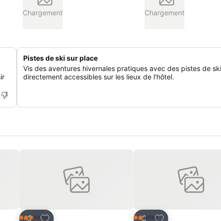
Chargement
Chargement
Pistes de ski sur place
Vis des aventures hivernales pratiques avec des pistes de sk
ir
directement accessibles sur les lieux de l'hôtel.
is
Ajouter à mes favoris
Ajouter à mes fav
Hôtel
Hôtel
3 Étoiles
2 Étoiles