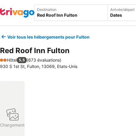
Destination
Arrivée/départ
Dates
Voir tous les hébergements pour Fulton
Red Roof Inn Fulton
Hôtel
(
673 évaluations
)
5,5
2 Étoiles
930 S 1st St, Fulton, 13069, Etats-Unis
Chargement