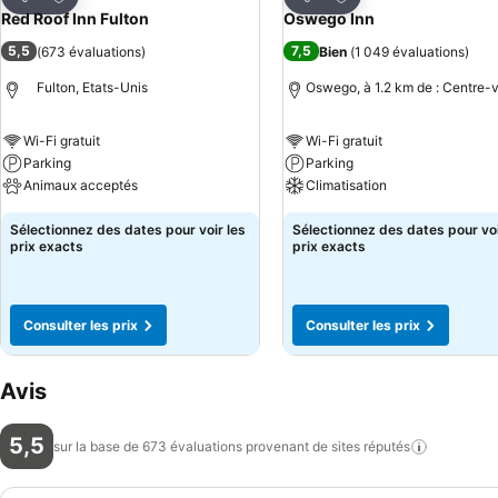
Partager
Partager
Red Roof Inn Fulton
Oswego Inn
5,5
7,5
(
673 évaluations
)
Bien
(
1 049 évaluations
)
Fulton, Etats-Unis
Oswego, à 1.2 km de : Centre-v
Wi-Fi gratuit
Wi-Fi gratuit
Parking
Parking
Animaux acceptés
Climatisation
Sélectionnez des dates pour voir les
Sélectionnez des dates pour voi
prix exacts
prix exacts
Consulter les prix
Consulter les prix
Avis
5,5
sur la base de 673 évaluations provenant de sites
réputés