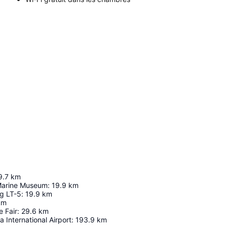
9.7
km
Marine Museum
:
19.9
km
ug LT-5
:
19.9
km
km
 Fair
:
29.6
km
a International Airport
:
193.9
km