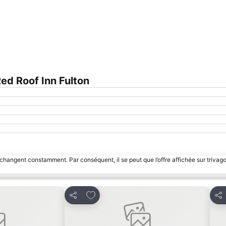
Agrandir la carte
d Roof Inn Fulton
 changent constamment. Par conséquent, il se peut que l’offre affichée sur trivago
avoris
Ajouter à mes favoris
Partager
Par