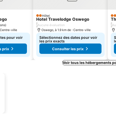
Hôtel
2 Étoiles
4 É
ego
Hotel Travelodge Oswego
Th
/
/
ions
)
Aucune évaluation
Au
Centre-ville
Oswego, à 1.9 km de : Centre-ville
tes pour voir
Sélectionnez des dates pour voir
S
les prix exacts
l
s prix
Consulter les prix
Voir tous les hébergements p