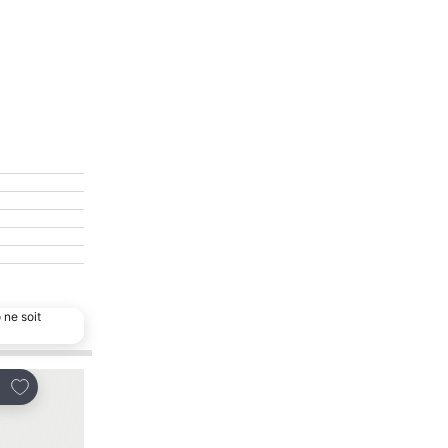
 ne soit
Ajouter à mes favoris
Ajouter à mes favor
tager
Partager