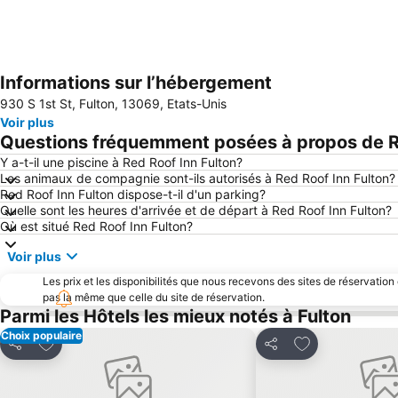
Informations sur l’hébergement
930 S 1st St, Fulton, 13069, Etats-Unis
Voir plus
Questions fréquemment posées à propos de Re
Y a-t-il une piscine à Red Roof Inn Fulton?
Les animaux de compagnie sont-ils autorisés à Red Roof Inn Fulton?
Red Roof Inn Fulton dispose-t-il d'un parking?
Quelle sont les heures d'arrivée et de départ à Red Roof Inn Fulton?
Où est situé Red Roof Inn Fulton?
Voir plus
Les prix et les disponibilités que nous recevons des sites de réservation
pas la même que celle du site de réservation.
Parmi les Hôtels les mieux notés à Fulton
Choix populaire
Ajouter à mes favoris
Ajouter à mes f
Partager
Partager