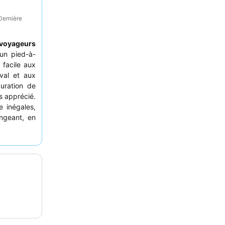
Dernière
voyageurs
un pied-à-
 facile aux
ival et aux
auration de
ès apprécié.
e inégales,
angeant, en
des animaux
ceptés
pour