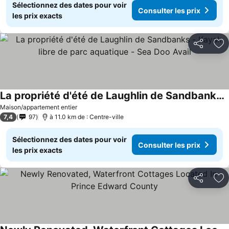
Sélectionnez des dates pour voir
Consulter les prix
les prix exacts
Partager
Aj
La propriété d'été de Laughlin de Sandbanks - Kayak libre de parc aquatique - Sea Doo Avail
Maison/appartement entier
7,4
97
à 11.0 km de : Centre-ville
Sélectionnez des dates pour voir
Consulter les prix
les prix exacts
Partager
Aj