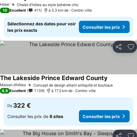
Hôtel
Chalet d'hôtes au style bohème chic
10
Excellent
411
à 5.3 km de : Centre-ville
Sélectionnez des dates pour voir
Consulter les prix
les prix exacts
Partager
Aj
The Lakeside Prince Edward County
Maison d’hôtes
Concept de design alliant antiquité et boutique
8,6
Excellent
1 139
à 17.2 km de : Centre-ville
322 €
De
Consulter les prix de
8 sites
Consulter les prix