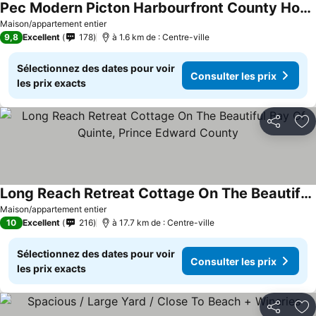
Pec Modern Picton Harbourfront County Home
Maison/appartement entier
9,8
Excellent
178
à 1.6 km de : Centre-ville
Sélectionnez des dates pour voir
Consulter les prix
les prix exacts
Partager
Aj
Long Reach Retreat Cottage On The Beautiful Bay Of Quinte, Prince Edward County
Maison/appartement entier
10
Excellent
216
à 17.7 km de : Centre-ville
Sélectionnez des dates pour voir
Consulter les prix
les prix exacts
Partager
Aj