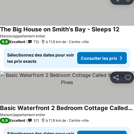
Partager
Aj
The Big House on Smith's Bay - Sleeps 12
Maison/appartement entier
9,9
Excellent
72
à 11.6 km de : Centre-ville
Sélectionnez des dates pour voir
Consulter les prix
les prix exacts
Partager
Aj
Basic Waterfront 2 Bedroom Cottage Called Whispering Pines
Maison/appartement entier
9,9
Excellent
57
à 11.8 km de : Centre-ville
Sélectionnez des dates pour voir