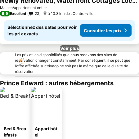
Newly Renovated, Waterfront Cottages Located In Prince Edward County
Maison/appartement entier
9,9
Excellent
23
à 10.8 km de : Centre-ville
Sélectionnez des dates pour voir
Consulter les prix
les prix exacts
Voir plus
Les prix et les disponibilités que nous recevons des sites de
réservation changent constamment. Par conséquent, il se peut que
l’offre affichée sur trivago ne soit pas la même que celle du site de
réservation.
Prince Edward : autres hébergements
Bed & Brea
Appart’hôt
kfasts
el