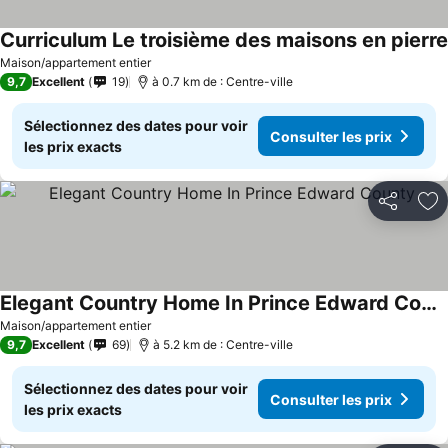
Curriculum Le troisième des maisons en pierre
Maison/appartement entier
9,7
Excellent
19
à 0.7 km de : Centre-ville
Sélectionnez des dates pour voir
Consulter les prix
les prix exacts
Partager
Aj
Elegant Country Home In Prince Edward County
Maison/appartement entier
9,7
Excellent
69
à 5.2 km de : Centre-ville
Sélectionnez des dates pour voir
Consulter les prix
les prix exacts