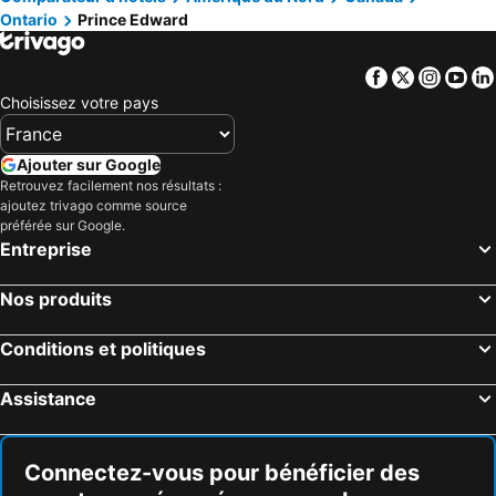
Ontario
Prince Edward
Webster, New York Hôtels
Milford, Ontario Hôtels
Brighton, Ontario Hôtels
Gores Landing, Ontario Hôtels
Facebook
Twitter
Insta
Yo
Toronto, Ontario Hôtels
Montréal, Québec Hôtels
Choisissez votre pays
Whistler, Colombie-britannique Hôtels
Vancouver, Colombie-britannique Hôtels
Canmore, Alberta Hôtels
Calgary, Alberta Hôtels
Ajouter sur Google
Retrouvez facilement nos résultats :
Edmonton, Alberta Hôtels
Ville de Québec, Québec Hôtels
ajoutez trivago comme source
Niagara Falls, Ontario Hôtels
préférée sur Google.
Entreprise
Nos produits
Conditions et politiques
Assistance
Connectez-vous pour bénéficier des