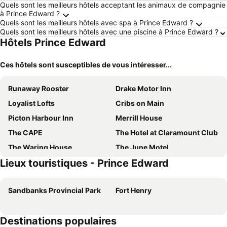
Quels sont les meilleurs hôtels acceptant les animaux de compagnie
à Prince Edward ?
Quels sont les meilleurs hôtels avec spa à Prince Edward ?
Quels sont les meilleurs hôtels avec une piscine à Prince Edward ?
Hôtels Prince Edward
Ces hôtels sont susceptibles de vous intéresser...
Runaway Rooster
Drake Motor Inn
Loyalist Lofts
Cribs on Main
Picton Harbour Inn
Merrill House
The CAPE
The Hotel at Claramount Club
The Waring House
The June Motel
Lieux touristiques - Prince Edward
The Bloomfield Inn
Lakecroft
Huff Estates Inn & Winery
Isaiah Tubbs Resort & Conference Centre
Sandbanks Provincial Park
Fort Henry
The Eddie Hotel and Farm
Drake Motor Inn
Destinations populaires