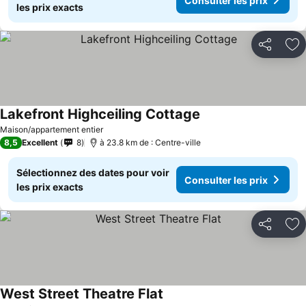
Consulter les prix
les prix exacts
Partager
Aj
Lakefront Highceiling Cottage
Maison/appartement entier
8,5
Excellent
8
à 23.8 km de : Centre-ville
Sélectionnez des dates pour voir
Consulter les prix
les prix exacts
Partager
Aj
West Street Theatre Flat