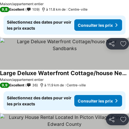
Maison/appartement entier
9,8
Excellent
109
à 11.8 km de : Centre-ville
Sélectionnez des dates pour voir
Consulter les prix
les prix exacts
Partager
Aj
Large Deluxe Waterfront Cottage/house Near Sandbanks
Maison/appartement entier
9,9
Excellent
36
à 11.9 km de : Centre-ville
Sélectionnez des dates pour voir
Consulter les prix
les prix exacts
Partager
Aj