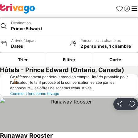
Favoris
Se con
Me
Destination
Prince Edward
Arrivée/départ
Personnes et chambres
Dates
2 personnes, 1 chambre
Trier
Filtrer
Carte
Hôtels - Prince Edward (Ontario, Canada)
Ce référencement par défaut prend en compte l’intérêt probable pour
l’utilisateur, le tarif proposé et la compensation versée par les
annonceurs. Les offres ne sont pas exhaustives.
Comment fonctionne trivago
Partager
Aj
Runaway Rooster