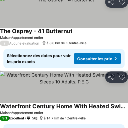
Partager
Aj
The Osprey - 41 Butternut
Maison/appartement entier
/
à 8.8 km de : Centre-ville
Aucune évaluation
Sélectionnez des dates pour voir
Consulter les prix
les prix exacts
Partager
Aj
Waterfront Century Home With Heated Swimming Pool Sleeps 10 Adults. P.E.C
Maison/appartement entier
9,1
Excellent
56
à 14.7 km de : Centre-ville