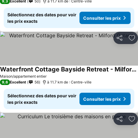
9,3
Excellent
50
à 11.7 km de : Centre-ville
Sélectionnez des dates pour voir
Consulter les prix
les prix exacts
Partager
Aj
Waterfront Cottage Bayside Retreat - Milford Ontario
Maison/appartement entier
9,6
Excellent
56
à 11.7 km de : Centre-ville
Sélectionnez des dates pour voir
Consulter les prix
les prix exacts
Partager
Aj