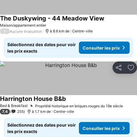
The Duskywing - 44 Meadow View
Maison/appartement entier
/
à 8.6 km de : Centre-ville
Aucune évaluation
Sélectionnez des dates pour voir
Consulter les prix
les prix exacts
Partager
Aj
Harrington House B&b
Bed & Breakfast
Propriété historique en briques rouges du 19e siècle
7,4
255
à 1.7 km de : Centre-ville
Sélectionnez des dates pour voir
Consulter les prix
les prix exacts