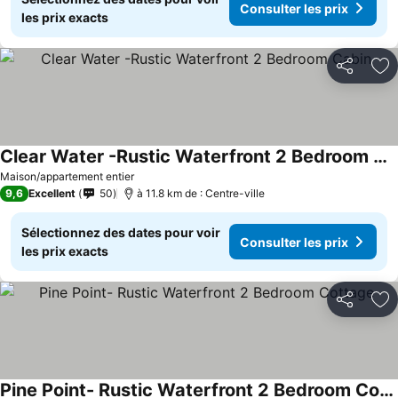
Consulter les prix
les prix exacts
Partager
Aj
Clear Water -Rustic Waterfront 2 Bedroom Cabin
Maison/appartement entier
9,6
Excellent
50
à 11.8 km de : Centre-ville
Sélectionnez des dates pour voir
Consulter les prix
les prix exacts
Partager
Aj
Pine Point- Rustic Waterfront 2 Bedroom Cottage