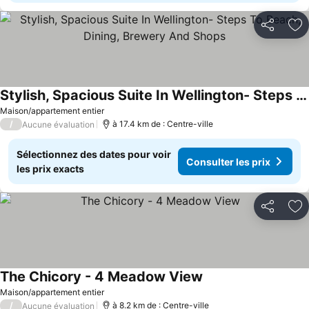
Partager
Aj
Stylish, Spacious Suite In Wellington- Steps To Beach, Dining, Brewery And Shops
Maison/appartement entier
/
à 17.4 km de : Centre-ville
Aucune évaluation
Sélectionnez des dates pour voir
Consulter les prix
les prix exacts
Partager
Aj
The Chicory - 4 Meadow View
Maison/appartement entier
/
à 8.2 km de : Centre-ville
Aucune évaluation