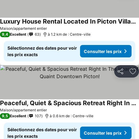
Luxury House Rental Located In Picton Village Prince Edward County
Maison/appartement entier
9,4
Excellent
63
à 1.2 km de : Centre-ville
Sélectionnez des dates pour voir
Consulter les prix
les prix exacts
Partager
Aj
Peaceful, Quiet & Spacious Retreat Right In The Heart Of Quaint Downtown Picton!
Maison/appartement entier
9,5
Excellent
107
à 0.6 km de : Centre-ville
Sélectionnez des dates pour voir
Consulter les prix
les prix exacts