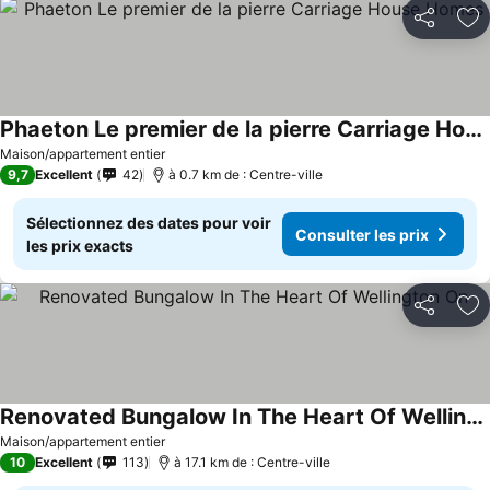
Partager
Aj
Phaeton Le premier de la pierre Carriage House Homes
Maison/appartement entier
9,7
Excellent
42
à 0.7 km de : Centre-ville
Sélectionnez des dates pour voir
Consulter les prix
les prix exacts
Partager
Aj
Renovated Bungalow In The Heart Of Wellington On
Maison/appartement entier
10
Excellent
113
à 17.1 km de : Centre-ville