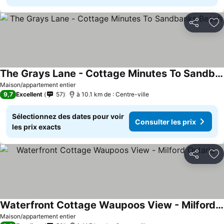
Partager
Aj
The Grays Lane - Cottage Minutes To Sandbanks Beach
Maison/appartement entier
9,7
Excellent
57
à 10.1 km de : Centre-ville
Sélectionnez des dates pour voir
Consulter les prix
les prix exacts
Partager
Aj
Waterfront Cottage Waupoos View - Milford Ontario
Maison/appartement entier