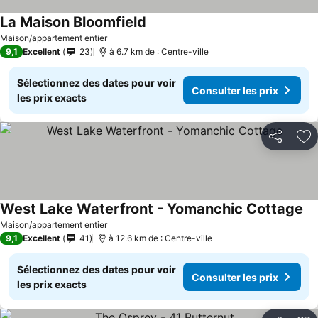
La Maison Bloomfield
Maison/appartement entier
9,1
Excellent
23
à 6.7 km de : Centre-ville
Sélectionnez des dates pour voir
Consulter les prix
les prix exacts
Partager
Aj
West Lake Waterfront - Yomanchic Cottage
Maison/appartement entier
9,1
Excellent
41
à 12.6 km de : Centre-ville
Sélectionnez des dates pour voir
Consulter les prix
les prix exacts