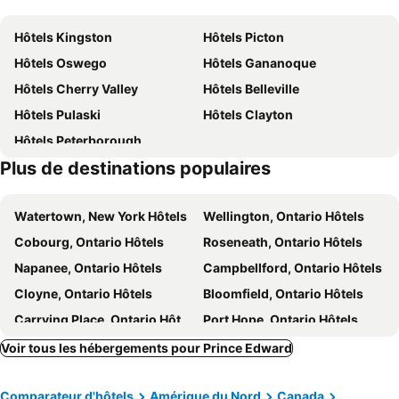
Hôtels Kingston
Hôtels Picton
Hôtels Oswego
Hôtels Gananoque
Hôtels Cherry Valley
Hôtels Belleville
Hôtels Pulaski
Hôtels Clayton
Hôtels Peterborough
Plus de destinations populaires
Watertown, New York Hôtels
Wellington, Ontario Hôtels
Cobourg, Ontario Hôtels
Roseneath, Ontario Hôtels
Napanee, Ontario Hôtels
Campbellford, Ontario Hôtels
Cloyne, Ontario Hôtels
Bloomfield, Ontario Hôtels
Carrying Place, Ontario Hôtels
Port Hope, Ontario Hôtels
Westport, Ontario Hôtels
Douro, Ontario Hôtels
Voir tous les hébergements pour Prince Edward
Keene, Ontario Hôtels
Trenton, Ontario Hôtels
Comparateur d'hôtels
Amérique du Nord
Canada
Tweed, Ontario Hôtels
Sackets Harbor, New York Hôtels