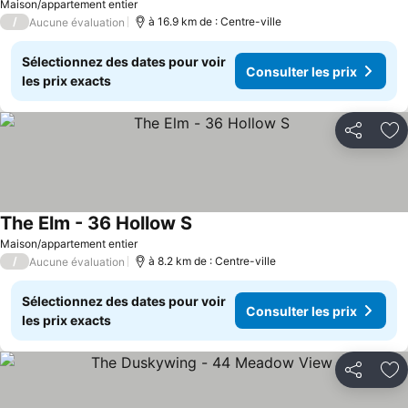
Maison/appartement entier
/
à 16.9 km de : Centre-ville
Aucune évaluation
Sélectionnez des dates pour voir
Consulter les prix
les prix exacts
Partager
Aj
The Elm - 36 Hollow S
Maison/appartement entier
/
à 8.2 km de : Centre-ville
Aucune évaluation
Sélectionnez des dates pour voir
Consulter les prix
les prix exacts
Partager
Aj