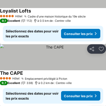
Loyalist Lofts
Consulter les prix
Hôtel
Cadre d'une maison historique du 19e siècle
Consulter l
5 Étoiles
9,1
Excellent
112
à 0.5 km de : Centre-ville
Sélectionnez des dates pour voir
Consulter les prix
les prix exacts
Partager
Aj
The CAPE
Consulter les prix
Hôtel
Emplacement privilégié à Picton
Consulter les prix
4 Étoiles
9,7
Excellent
338
à 0.2 km de : Centre-ville
Sélectionnez des dates pour voir
Consulter les prix
les prix exacts