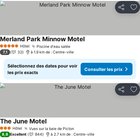
Partager
Aj
Merland Park Minnow Motel
Consulter les prix
Hôtel
Piscine d'eau salée
Consulter les prix
5 Étoiles
7,1
32
à 1.9 km de : Centre-ville
Sélectionnez des dates pour voir
Consulter les prix
les prix exacts
Partager
Aj
The June Motel
Consulter les prix
Hôtel
Vues sur la baie de Picton
Consulter les prix
3 Étoiles
8,8
Excellent
844
à 2.7 km de : Centre-ville