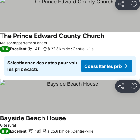
Partager
Aj
The Prince Edward County Church
Consulter les p
Maison/appartement entier
9,4
Excellent
41
à 22.8 km de : Centre-ville
Sélectionnez des dates pour voir
Consulter les prix
les prix exacts
Partager
Aj
Bayside Beach House
Consulter les prix
Gîte rural
8,9
Excellent
18
à 25.6 km de : Centre-ville