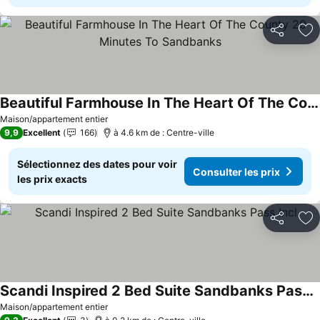
Partager
Aj
Beautiful Farmhouse In The Heart Of The County 20 Minutes To Sandbanks
Consulter les prix
Maison/appartement entier
9,9
Excellent
166
à 4.6 km de : Centre-ville
Sélectionnez des dates pour voir
Consulter les prix
les prix exacts
Partager
Aj
Scandi Inspired 2 Bed Suite Sandbanks Pass Incl
Consulter les prix
Maison/appartement entier