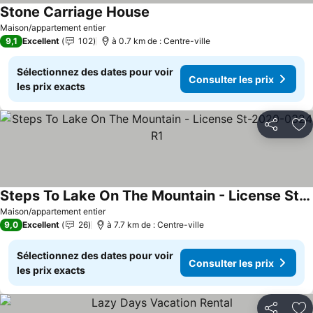
Stone Carriage House
Consulter les prix
Maison/appartement entier
9,1
Excellent
102
à 0.7 km de : Centre-ville
Sélectionnez des dates pour voir
Consulter les prix
les prix exacts
Partager
Aj
Steps To Lake On The Mountain - License St-2020-0324 R1
Consulter les prix
Maison/appartement entier
9,0
Excellent
26
à 7.7 km de : Centre-ville
Sélectionnez des dates pour voir
Consulter les prix
les prix exacts