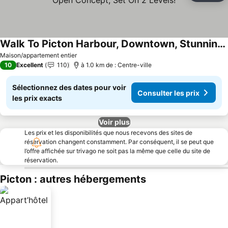
Walk To Picton Harbour, Downtown, Stunning 5-bed, Open Concept, Set On 2 Levels!
Consulter les prix
Maison/appartement entier
10
Excellent
110
à 1.0 km de : Centre-ville
Sélectionnez des dates pour voir
Consulter les prix
les prix exacts
Voir plus
Les prix et les disponibilités que nous recevons des sites de
réservation changent constamment. Par conséquent, il se peut que
l’offre affichée sur trivago ne soit pas la même que celle du site de
réservation.
Picton : autres hébergements