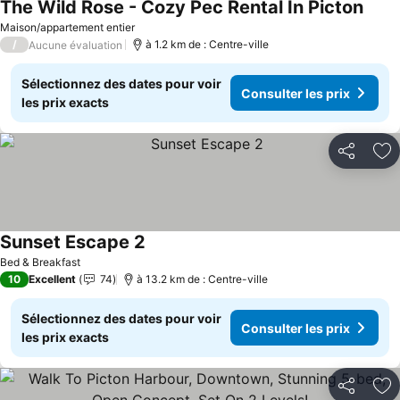
The Wild Rose - Cozy Pec Rental In Picton
Consu
Maison/appartement entier
/
à 1.2 km de : Centre-ville
Aucune évaluation
Sélectionnez des dates pour voir
Consulter les prix
les prix exacts
Partager
Aj
Sunset Escape 2
Consulter les prix
Bed & Breakfast
10
Excellent
74
à 13.2 km de : Centre-ville
Sélectionnez des dates pour voir
Consulter les prix
les prix exacts
Partager
Aj