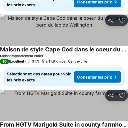
Consulter les prix
les prix exacts
Partager
Aj
Maison de style Cape Cod dans le coeur du village au bord du lac de Wellington
Consulter les prix
Maison/appartement entier
10
Excellent
317
à 17.9 km de : Centre-ville
Sélectionnez des dates pour voir
Consulter les prix
les prix exacts
Partager
Aj
From HGTV Marigold Suite in county farmhouse