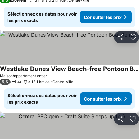
9,3
Excellent
3
à 0.2 km de : Centre-ville
Sélectionnez des dates pour voir
Consulter les prix
les prix exacts
Partager
Aj
Westlake Dunes View Beach-free Pontoon Boat Rental
Consulter les prix
Maison/appartement entier
5,5
4
à 13.1 km de : Centre-ville
Sélectionnez des dates pour voir
Consulter les prix
les prix exacts
Partager
Aj