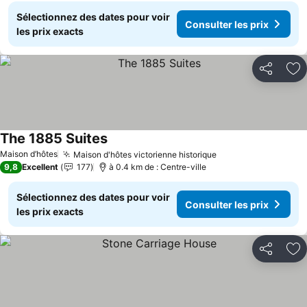
Sélectionnez des dates pour voir
Consulter les prix
les prix exacts
Partager
Aj
The 1885 Suites
Consulter les prix
Maison d’hôtes
Maison d'hôtes victorienne historique
Consulter les prix
9,8
Excellent
177
à 0.4 km de : Centre-ville
Sélectionnez des dates pour voir
Consulter les prix
les prix exacts
Partager
Aj