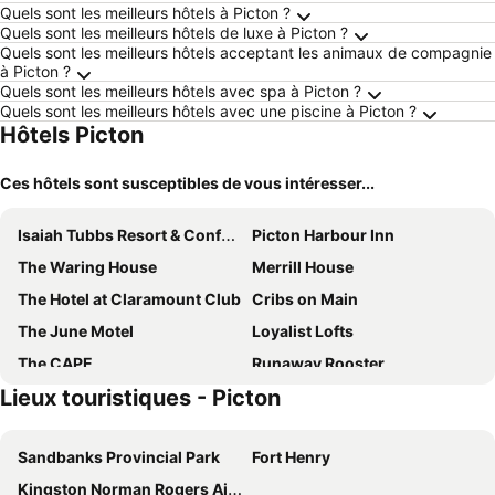
Quels sont les meilleurs hôtels à Picton ?
Quels sont les meilleurs hôtels de luxe à Picton ?
Quels sont les meilleurs hôtels acceptant les animaux de compagnie
à Picton ?
Quels sont les meilleurs hôtels avec spa à Picton ?
Quels sont les meilleurs hôtels avec une piscine à Picton ?
Hôtels Picton
Ces hôtels sont susceptibles de vous intéresser...
Isaiah Tubbs Resort & Conference Centre
Picton Harbour Inn
The Waring House
Merrill House
The Hotel at Claramount Club
Cribs on Main
The June Motel
Loyalist Lofts
The CAPE
Runaway Rooster
Lieux touristiques - Picton
The Bloomfield Inn
Lakecroft
Huff Estates Inn & Winery
The Eddie Hotel and Farm
Sandbanks Provincial Park
Fort Henry
Drake Motor Inn
Drake Motor Inn
Kingston Norman Rogers Airport