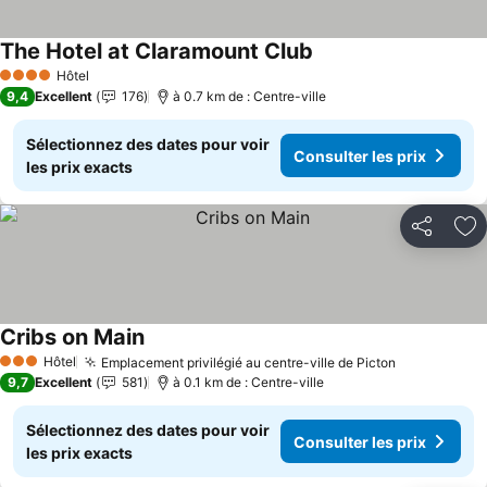
The Hotel at Claramount Club
Consulter les prix
Hôtel
4 Étoiles
9,4
Excellent
176
à 0.7 km de : Centre-ville
Sélectionnez des dates pour voir
Consulter les prix
les prix exacts
Partager
Aj
Cribs on Main
Consulter les prix
Hôtel
Emplacement privilégié au centre-ville de Picton
Consulter l
3 Étoiles
9,7
Excellent
581
à 0.1 km de : Centre-ville
Sélectionnez des dates pour voir
Consulter les prix
les prix exacts