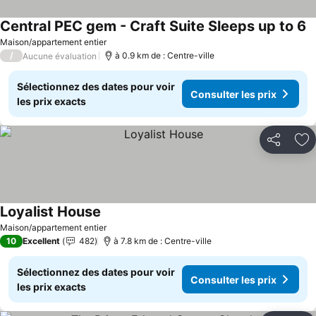
Central PEC gem - Craft Suite Sleeps up to 6
Co
Maison/appartement entier
/
à 0.9 km de : Centre-ville
Aucune évaluation
Sélectionnez des dates pour voir
Consulter les prix
les prix exacts
Partager
Aj
Loyalist House
Consulter les prix
Maison/appartement entier
10
Excellent
482
à 7.8 km de : Centre-ville
Sélectionnez des dates pour voir
Consulter les prix
les prix exacts