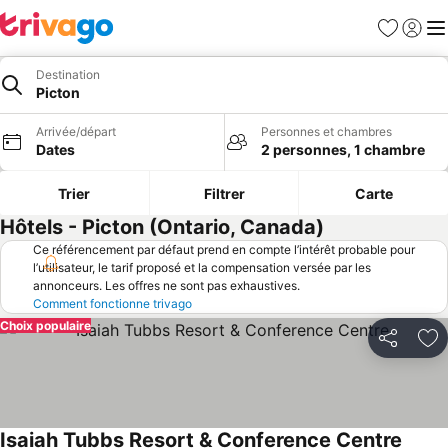
Favoris
Se con
Me
Destination
Picton
Arrivée/départ
Personnes et chambres
Dates
2 personnes, 1 chambre
Trier
Filtrer
Carte
Hôtels - Picton (Ontario, Canada)
Ce référencement par défaut prend en compte l’intérêt probable pour
l’utilisateur, le tarif proposé et la compensation versée par les
annonceurs. Les offres ne sont pas exhaustives.
Comment fonctionne trivago
Choix populaire
Partager
Aj
Isaiah Tubbs Resort & Conference Centre