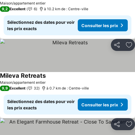
Consulter les prix
Maison/appartement entier
9,2
Excellent
6
à 10.2 km de : Centre-ville
Sélectionnez des dates pour voir
Consulter les prix
les prix exacts
Partager
Aj
Mileva Retreats
Consulter les prix
Maison/appartement entier
9,9
Excellent
32
à 0.7 km de : Centre-ville
Sélectionnez des dates pour voir
Consulter les prix
les prix exacts
Partager
Aj