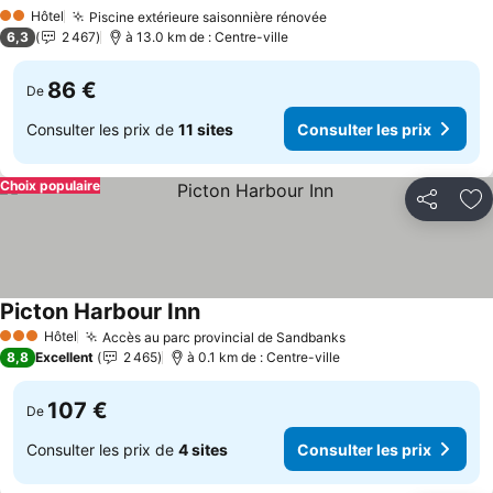
Consul
Hôtel
Piscine extérieure saisonnière rénovée
Consulter les prix
2 Étoiles
6,3
2 467
à 13.0 km de : Centre-ville
86 €
De
Consulter les prix de
11 sites
Consulter les prix
Choix populaire
Partager
Aj
Picton Harbour Inn
Consulter les prix
Hôtel
Accès au parc provincial de Sandbanks
Consulter les prix
3 Étoiles
8,8
Excellent
2 465
à 0.1 km de : Centre-ville
107 €
De
Consulter les prix de
4 sites
Consulter les prix