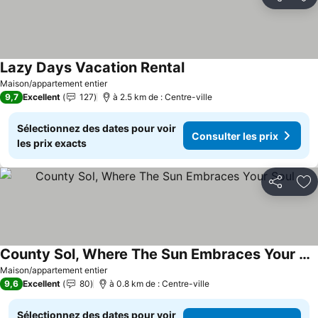
Partager
Aj
Lazy Days Vacation Rental
Consulter les prix
Maison/appartement entier
9,7
Excellent
127
à 2.5 km de : Centre-ville
Sélectionnez des dates pour voir
Consulter les prix
les prix exacts
Partager
Aj
County Sol, Where The Sun Embraces Your Soul
Consulter les prix
Maison/appartement entier
9,6
Excellent
80
à 0.8 km de : Centre-ville
Sélectionnez des dates pour voir