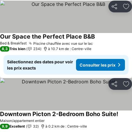
Partager
Aj
Our Space the Perfect Place B&B
Consulter les pri
Bed & Breakfast
Piscine chauffée avec vue sur le lac
Consulter les prix
8,3
Très bien
234
à 10.7 km de : Centre-ville
Sélectionnez des dates pour voir
Consulter les prix
les prix exacts
Partager
Aj
Downtown Picton 2-Bedroom Boho Suite!
Consul
Maison/appartement entier
9,9
Excellent
32
à 0.2 km de : Centre-ville