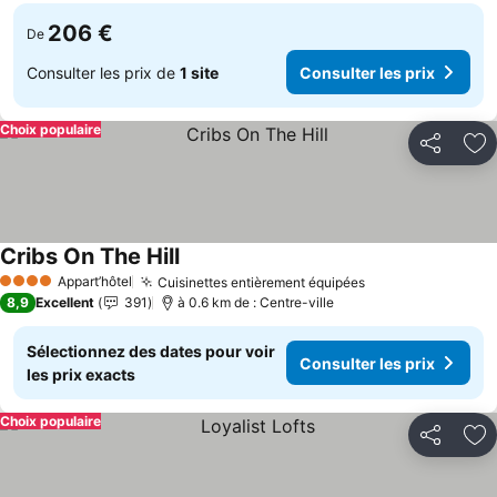
206 €
De
Consulter les prix de
1 site
Consulter les prix
Choix populaire
Partager
Aj
Cribs On The Hill
Consulter les prix
Appart’hôtel
Cuisinettes entièrement équipées
Consulter les pr
4 Étoiles
8,9
Excellent
391
à 0.6 km de : Centre-ville
Sélectionnez des dates pour voir
Consulter les prix
les prix exacts
Choix populaire
Partager
Aj