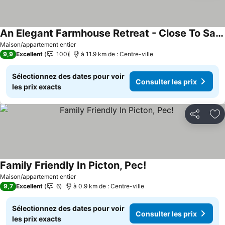
An Elegant Farmhouse Retreat - Close To Sandbanks
Consulter les prix
Maison/appartement entier
9,9
Excellent
100
à 11.9 km de : Centre-ville
Sélectionnez des dates pour voir
Consulter les prix
les prix exacts
Partager
Aj
Family Friendly In Picton, Pec!
Consulter les prix
Maison/appartement entier
9,7
Excellent
6
à 0.9 km de : Centre-ville
Sélectionnez des dates pour voir
Consulter les prix
les prix exacts