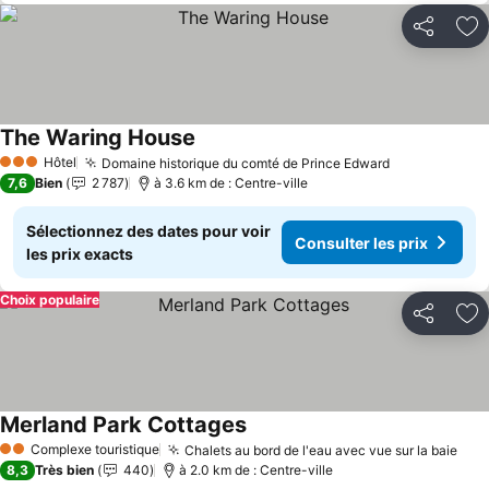
Partager
Aj
The Waring House
Consulter les prix
Hôtel
Domaine historique du comté de Prince Edward
Consulter le
3 Étoiles
7,6
Bien
2 787
à 3.6 km de : Centre-ville
Sélectionnez des dates pour voir
Consulter les prix
les prix exacts
Choix populaire
Partager
Aj
Merland Park Cottages
Consulter les prix
Complexe touristique
Chalets au bord de l'eau avec vue sur la baie
Cons
2 Étoiles
8,3
Très bien
440
à 2.0 km de : Centre-ville