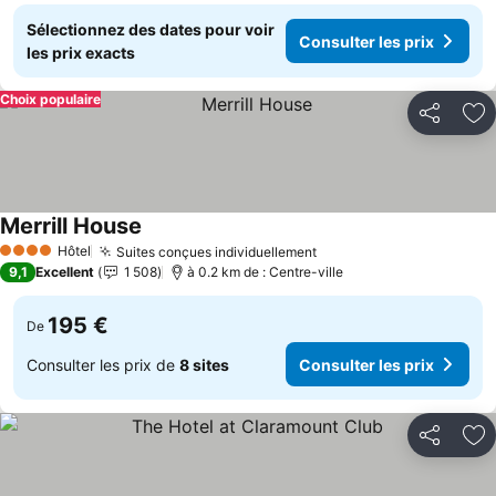
Sélectionnez des dates pour voir
Consulter les prix
les prix exacts
Choix populaire
Partager
Aj
Merrill House
Consulter les prix
Hôtel
Suites conçues individuellement
Consulter les prix
4 Étoiles
9,1
Excellent
1 508
à 0.2 km de : Centre-ville
195 €
De
Consulter les prix de
8 sites
Consulter les prix
Partager
Aj