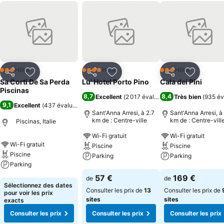
Hôtel
Hôtel
Hôtel
3 Étoiles
4 Étoiles
3 Étoiles
Partager
Ajouter à mes favoris
Partager
Ajouter à mes favoris
Partager
Ajouter à
Sa Corti De Sa Perda
Lu' Hotel Porto Pino
Cala dei Pini
Piscinas
8,7
8,4
Excellent
(
2 017 évaluations
Très bien
)
(
935 év
9,1
Excellent
(
437 évaluations
)
Sant'Anna Arresi, à 2.7
Sant'Anna Arresi, à
km de : Centre-ville
km de : Centre-vill
Piscinas, Italie
Wi-Fi gratuit
Wi-Fi gratuit
Wi-Fi gratuit
Piscine
Piscine
Piscine
Parking
Parking
Parking
Consulter les prix
Consulter les pri
57 €
169 €
de
de
Consulter les prix
Sélectionnez des dates
Consulter les prix de
13
Consulter les prix de
pour voir les prix
sites
sites
exacts
Consulter les prix
Consulter les prix
Consulter les prix