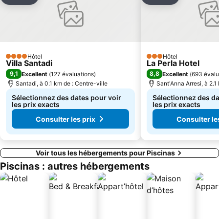
Ajouter à mes favoris
Ajouter à mes
BluFan
Su Guventeddu
Spiaggia Fontanamare
Miniera di Nebida
Masua
Stampace
Porte des Lions
Amphithéâtre Romain de Cagliari
Hôtel
Hôtel
San Benedetto
4 Étoiles
3 Étoiles
Villa Santadi
La Perla Hotel
9,1
8,8
Excellent
(
127 évaluations
)
Excellent
(
693 évalu
Santadi, à 0.1 km de : Centre-ville
Sant'Anna Arresi, à 2.1
Sélectionnez des dates pour voir
Sélectionnez des da
les prix exacts
les prix exacts
Consulter les prix
Consulter le
Voir tous les hébergements pour Piscinas
Piscinas : autres hébergements