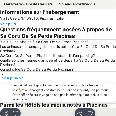
Gare ferroviaire de Cagliari
Spiaggia Portixeddu
Informations sur l’hébergement
Marina
Porto Flavia
Via Is Useis, 17, 09010, Piscinas, Italie
Is Arenas Bianca
Spiaggia Maddalena
Voir plus
La Selle du Diable
Spiaggia di Nora
Questions fréquemment posées à propos de
Cala Zafferano
Capo Malfatano
Sa Corti De Sa Perda Piscinas
Cala Domestica
il Poetto
Y a-t-il une piscine à Sa Corti De Sa Perda Piscinas?
Les animaux de compagnie sont-ils autorisés à Sa Corti De Sa Perda
Poetto
Masua
Piscinas?
Sa Corti De Sa Perda Piscinas dispose-t-il d'un parking?
Concert de Noël
Quartiere di Castello - Centro Storico
Quelle sont les heures d'arrivée et de départ à Sa Corti De Sa Perda
Monte Claro
Calamosca
Piscinas?
Où est situé Sa Corti De Sa Perda Piscinas?
Spiaggia Maladroxia
Su Giudeu
Voir plus
Sa Die De Sa Sardigna
Piazza Giacomo Matteotti
Les prix et les disponibilités que nous recevons des sites de
Piazza del Carmine
Bonaria
réservation changent constamment. Par conséquent, il se peut que
Castello San Michele
Porto Botte
l’offre affichée sur trivago ne soit pas la même que celle du site de
réservation.
Porto Pino
Sant'Antioco
Parmi les Hôtels les mieux notés à Piscinas
Villaggio Ipogeo
Spiaggia Maladroxia
Partager
Partager