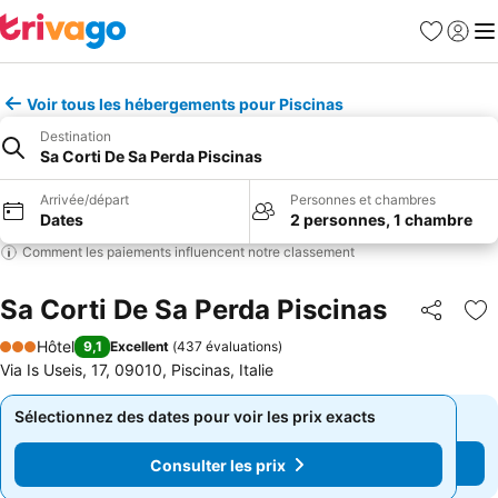
Favoris
Se con
Me
Voir tous les hébergements pour Piscinas
Destination
Sa Corti De Sa Perda Piscinas
Arrivée/départ
Personnes et chambres
Dates
2 personnes, 1 chambre
Comment les paiements influencent notre classement
Sa Corti De Sa Perda Piscinas
Partager
Aj
Hôtel
9,1
Excellent
(
437 évaluations
)
3 Étoiles
Via Is Useis, 17, 09010, Piscinas, Italie
Sélectionnez des dates pour voir les prix exacts
Sélectionnez des dates pour voir les prix exacts
Consulter les prix
Consulter les prix