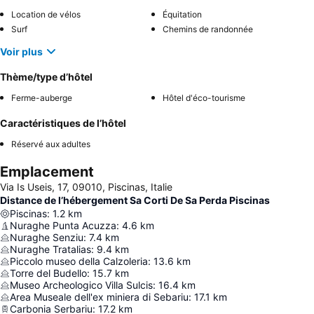
Location de vélos
Équitation
Surf
Chemins de randonnée
Voir plus
Thème/type d’hôtel
Ferme-auberge
Hôtel d'éco-tourisme
Caractéristiques de l’hôtel
Réservé aux adultes
Emplacement
Via Is Useis, 17, 09010, Piscinas, Italie
Distance de l’hébergement Sa Corti De Sa Perda Piscinas
Piscinas
:
1.2
km
Nuraghe Punta Acuzza
:
4.6
km
Nuraghe Senziu
:
7.4
km
Nuraghe Tratalias
:
9.4
km
Piccolo museo della Calzoleria
:
13.6
km
Torre del Budello
:
15.7
km
Museo Archeologico Villa Sulcis
:
16.4
km
Area Museale dell'ex miniera di Sebariu
:
17.1
km
Carbonia Serbariu
:
17.2
km