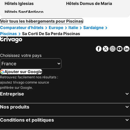
Hôtels Iglesias
Hôtels Domus de Maria
Hôtels Sant'Antioco
Voir tous les hébergements pour Piscinas
Comparateur d'hôtels
Europe
Italie
Sardaigne
Piscinas
Sa Corti De Sa Perda Piscinas
Facebook
Twitter
Insta
Yo
Choisissez votre pays
Ajouter sur Google
Retrouvez facilement nos résultats :
ajoutez trivago comme source
préférée sur Google.
Entreprise
Nos produits
Conditions et politiques