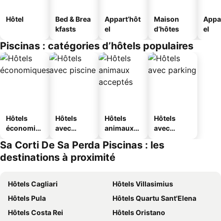
Hôtel
Bed & Brea
Appart’hôt
Maison
Appa
kfasts
el
d’hôtes
el
Piscinas : catégories d’hôtels populaires
Hôtels
Hôtels
Hôtels
Hôtels
économiq
avec
animaux
avec
ues
piscine
acceptés
parking
Sa Corti De Sa Perda Piscinas : les
destinations à proximité
Hôtels Cagliari
Hôtels Villasimius
Hôtels Pula
Hôtels Quartu Sant'Elena
Hôtels Costa Rei
Hôtels Oristano