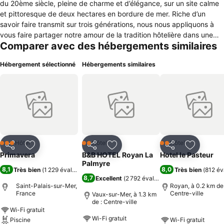
du 20ème siècle, pleine de charme et d’élégance, sur un site calme
et pittoresque de deux hectares en bordure de mer. Riche d’un
savoir faire transmit sur trois générations, nous nous appliquons à
vous faire partager notre amour de la tradition hôtelière dans une
Comparer avec des hébergements similaires
atmosphère chaleureuse et conviviale et dans un décor mêlant
ancien et moderne. Notre hôtel 3 étoiles dispose d'un parking privé
Hébergement sélectionné
Hébergements similaires
gratuit, d'une grande piscine intérieure et d'un tennis Quick. Toutes
nos chambres sont doté d'une literie de qualité, d'un accès wifi
gratuit, d'un grand nombre d’équipement (machine à café et thé,
sèche cheveux...) Notre demeure va devenir pour vous le lieu de
prédilection de vos week-ends en amoureux ou de vos vacances en
famille.
Hôtel
Hôtel
Hôtel
3 Étoiles
2 Étoiles
2 Étoiles
Partager
Ajouter à mes favoris
Partager
Ajouter à mes favoris
Partager
Ajouter à
Primavera
B&B HOTEL Royan La
Hotel le Pasteur
Palmyre
8,1
8,0
Très bien
(
1 229 évaluations
)
Très bien
(
812 év
8,7
Excellent
(
2 792 évaluations
)
Saint-Palais-sur-Mer,
Royan, à 0.2 km de 
France
Centre-ville
Vaux-sur-Mer, à 1.3 km
de : Centre-ville
Wi-Fi gratuit
Wi-Fi gratuit
Piscine
Wi-Fi gratuit