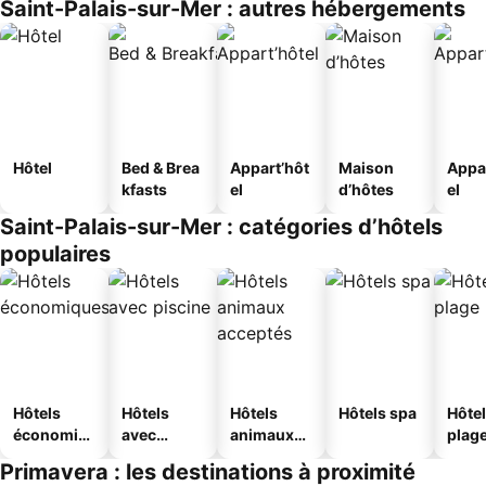
Saint-Palais-sur-Mer : autres hébergements
Hôtel
Bed & Brea
Appart’hôt
Maison
Appa
kfasts
el
d’hôtes
el
Saint-Palais-sur-Mer : catégories d’hôtels
populaires
Hôtels
Hôtels
Hôtels
Hôtels spa
Hôtel
économiq
avec
animaux
plag
ues
piscine
acceptés
Primavera : les destinations à proximité