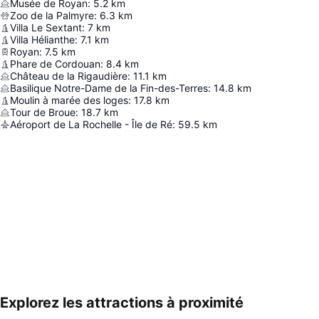
Musée de Royan
:
5.2
km
Zoo de la Palmyre
:
6.3
km
Villa Le Sextant
:
7
km
Villa Hélianthe
:
7.1
km
Royan
:
7.5
km
Phare de Cordouan
:
8.4
km
Château de la Rigaudière
:
11.1
km
Basilique Notre-Dame de la Fin-des-Terres
:
14.8
km
Moulin à marée des loges
:
17.8
km
Tour de Broue
:
18.7
km
Aéroport de La Rochelle - Île de Ré
:
59.5
km
Explorez les attractions à proximité
Agrandir la carte