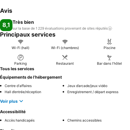
Avis
Très bien
8,1
sur la base de 1 229 évaluations provenant de sites
réputés
Principaux services
Wi-Fi (hall)
Wi-Fi (chambres)
Piscine
Parking
Restaurant
Bar dans l'hôtel
Tous les services
Équipements de l’hébergement
Centre d'affaires
Jeux d’arcade/jeux vidéo
Hall d’entrée/réception
Enregistrement / départ express
Voir plus
Accessibilité
Accès handicapés
Chemins accessibles