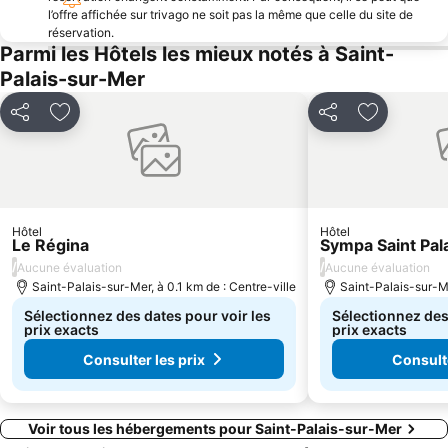
l’offre affichée sur trivago ne soit pas la même que celle du site de
Euronat - de Dépée
Corderie Royale
réservation.
Rochefort-Saint-Agnant Airport
Plage Nord
Parmi les Hôtels les mieux notés à Saint-
Palais-sur-Mer
De l'Arnèche
Caraïbes
Plage de l'Anse de la Croix
de l'Amélie
Partager
Ajouter à mes favoris
Partager
Ajouter à 
Oreilles en éventail
Ferme Aquacole
Abbaye aux Dames
Confiserie Lopez
Jardins du Monde
Jardin du Palais des Congrès
Golf d'Oléron
Hôtel
Hôtel
Le Régina
Sympa Saint Pal
/
/
Aucune évaluation
Aucune évaluation
Saint-Palais-sur-Mer, à 0.1 km de : Centre-ville
Saint-Palais-sur-Me
Sélectionnez des dates pour voir les
Sélectionnez des
prix exacts
prix exacts
Consulter les prix
Consulte
Voir tous les hébergements pour Saint-Palais-sur-Mer