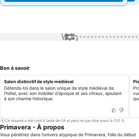
1 / 37
Bon à savoir
Salon distinctif de style médiéval
Pi
Détends-toi dans le salon unique de style médiéval de
Pr
l'hôtel, avec son mobilier d'époque et ses vitraux, ajoutant
vu
à son charme historique.
qu
Ce résumé a été créé à l’aide de l’IA et peut ne pas être exact à 100 %.
Primavera - À propos
Vous pénétrez dans l’univers atypique de Primavera, folie du début