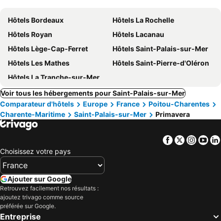
Hôtels Bordeaux
Hôtels La Rochelle
Hôtels Royan
Hôtels Lacanau
Hôtels Lège-Cap-Ferret
Hôtels Saint-Palais-sur-Mer
Hôtels Les Mathes
Hôtels Saint-Pierre-d'Oléron
Hôtels La Tranche-sur-Mer
Voir tous les hébergements pour Saint-Palais-sur-Mer
Comparateur d'hôtels
Europe
France
Poitou-Charentes
Charente-Maritime
Saint-Palais-sur-Mer
Primavera
Facebook
Twitter
Insta
Yo
Choisissez votre pays
Ajouter sur Google
Retrouvez facilement nos résultats :
ajoutez trivago comme source
préférée sur Google.
Entreprise