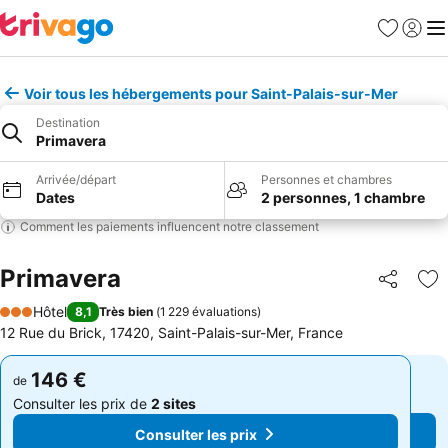
Favoris
Se con
Me
Voir tous les hébergements pour Saint-Palais-sur-Mer
Destination
Primavera
Arrivée/départ
Personnes et chambres
Dates
2 personnes, 1 chambre
Comment les paiements influencent notre classement
Primavera
Partager
Aj
Hôtel
8,1
Très bien
(
1 229 évaluations
)
3 Étoiles
12 Rue du Brick, 17420, Saint-Palais-sur-Mer, France
146 €
146 €
de
de
Consulter les prix de
2 sites
Consulter les prix de
2 sites
Consulter les prix
Consulter les prix