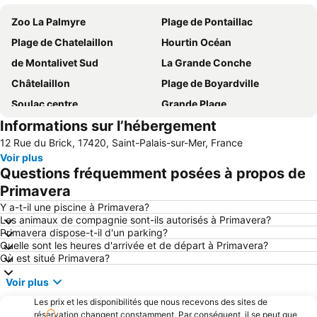
Zoo La Palmyre
Plage de Pontaillac
Plage de Chatelaillon
Hourtin Océan
de Montalivet Sud
La Grande Conche
Châtelaillon
Plage de Boyardville
Soulac centre
Grande Plage
Informations sur l’hébergement
Les Grottes de Matata
Port de Plaisance Royan
12 Rue du Brick, 17420, Saint-Palais-sur-Mer, France
Luna Park
Plage de Foncillon
Voir plus
Port de Plaisance
Plage de l'Espérance
Questions fréquemment posées à propos de
Plage de Nauzan
Port de plaisance de Rochefort
Primavera
Aérodrome de Royan-Médis
Plage de Marennes
Y a-t-il une piscine à Primavera?
Les animaux de compagnie sont-ils autorisés à Primavera?
Plage de Gatseau
Le Pin Sec
Primavera dispose-t-il d'un parking?
Quelle sont les heures d'arrivée et de départ à Primavera?
Estuaire de la Gironde
Le Bac Royan - Le Verdon
Où est situé Primavera?
Casino Barrière de Royan
Port-Médoc
Voir plus
Naturiste du CHM
Plage des Huttes
Les prix et les disponibilités que nous recevons des sites de
Petite Plage
Plage du Chay
réservation changent constamment. Par conséquent, il se peut que