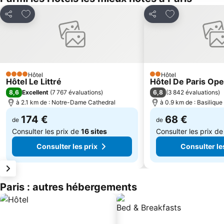
Ajouter à mes favoris
Ajouter à mes f
Partager
Partager
Hôtel
Hôtel
4 Étoiles
2 Étoiles
Hôtel Le Littré
Hôtel De Paris Ope
8,6
6,8
Excellent
(
7 767 évaluations
)
(
3 842 évaluations
)
à 2.1 km de : Notre-Dame Cathedral
à 0.9 km de : Basiliqu
174 €
68 €
de
de
Consulter les prix de
16 sites
Consulter les prix d
Consulter les prix
Consulter le
Paris : autres hébergements