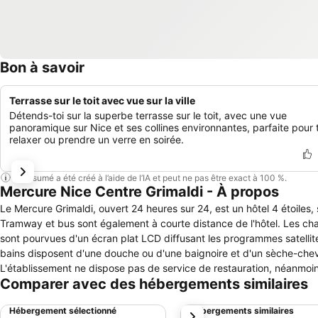
Bon à savoir
Terrasse sur le toit avec vue sur la ville
Détends-toi sur la superbe terrasse sur le toit, avec une vue
panoramique sur Nice et ses collines environnantes, parfaite pour 
relaxer ou prendre un verre en soirée.
Ce résumé a été créé à l’aide de l’IA et peut ne pas être exact à 100 %.
Mercure Nice Centre Grimaldi - À propos
Le Mercure Grimaldi, ouvert 24 heures sur 24, est un hôtel 4 étoiles
Tramway et bus sont également à courte distance de l'hôtel. Les cha
sont pourvues d'un écran plat LCD diffusant les programmes satellites
bains disposent d'une douche ou d'une baignoire et d'un sèche-cheveu
L'établissement ne dispose pas de service de restauration, néanmoi
Comparer avec des hébergements similaires
rues avoisinantes. Un solarium, un service de blanchisserie et un bur
L'établissement ne dispose pas de parking privé, mais il est possib
Hébergement sélectionné
Hébergements similaires
suivant
de compagnie sont admis, moyennant un supplément.