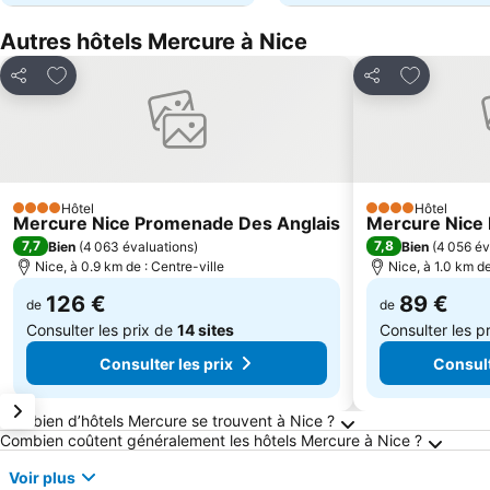
Autres hôtels Mercure à Nice
Ajouter à mes favoris
Ajouter à 
Partager
Partager
Hôtel
Hôtel
4 Étoiles
4 Étoiles
Mercure Nice Promenade Des Anglais
Mercure Nice 
7,7
7,8
Bien
(
4 063 évaluations
)
Bien
(
4 056 év
Nice, à 0.9 km de : Centre-ville
Nice, à 1.0 km de
126 €
89 €
de
de
Consulter les prix de
14 sites
Consulter les p
Consulter les prix
Consult
Questions fréquemment posées au sujet de N
Combien d’hôtels Mercure se trouvent à Nice ?
Combien coûtent généralement les hôtels Mercure à Nice ?
Voir plus