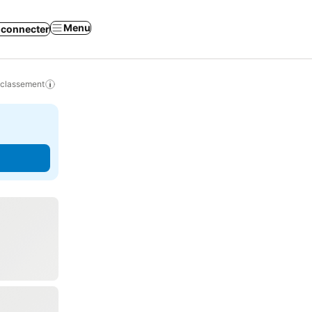
Menu
 connecter
 classement