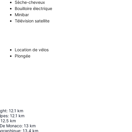
Sèche-cheveux
Bouilloire électrique
Minibar
Télévision satellite
Location de vélos
Plongée
ght
:
12.1
km
lpes
:
12.1
km
12.5
km
r De Monaco
:
13
km
graphique
:
13.4
km