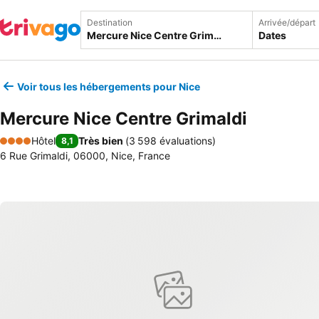
Destination
Arrivée/départ
Dates
Voir tous les hébergements pour Nice
Mercure Nice Centre Grimaldi
Hôtel
Très bien
(
3 598 évaluations
)
8,1
4 Étoiles
6 Rue Grimaldi, 06000, Nice, France