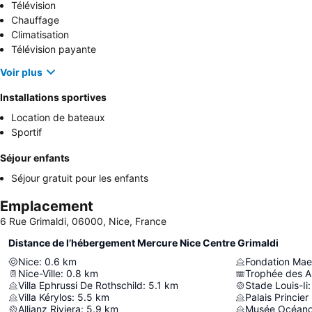
Télévision
Chauffage
Climatisation
Télévision payante
Voir plus
Installations sportives
Location de bateaux
Sportif
Séjour enfants
Séjour gratuit pour les enfants
Emplacement
6 Rue Grimaldi, 06000, Nice, France
Distance de l’hébergement Mercure Nice Centre Grimaldi
Nice
:
0.6
km
Fondation Mae
Nice-Ville
:
0.8
km
Trophée des A
Villa Ephrussi De Rothschild
:
5.1
km
Stade Louis-Ii
:
Villa Kérylos
:
5.5
km
Palais Princie
Allianz Riviera
:
5.9
km
Musée Océano