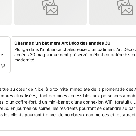
Charme d'un bâtiment Art Déco des années 30
Plonge dans l'ambiance chaleureuse d'un bâtiment Art Déco 
te
années 30 magnifiquement préservé, mêlant caractère histor
modernité.
, situé au cœur de Nice, à proximité immédiate de la promenade des A
mbres climatisées, dont certaines accessibles aux personnes à mobil
, d'un coffre-fort, d'un mini-bar et d'une connexion WIFI (gratuit). L
x. En journée ou soirée, les résidents pourront se détendre au bar d
ns les clients pourront trouver de nombreux commerces et restaurant
eau d'informations touristiques complètent les équipements de l'hôtel
le de garer son véhicule dans un parking public payant à proximité. 