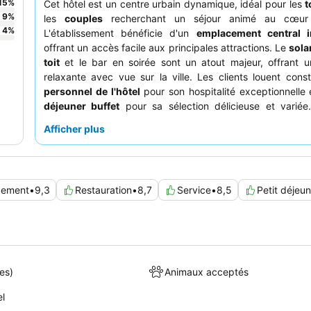
15
%
Cet hôtel est un centre urbain dynamique, idéal pour les
t
9
%
les
couples
recherchant un séjour animé au cœur
4
%
L'établissement bénéficie d'un
emplacement central i
offrant un accès facile aux principales attractions. Le
sola
toit
et le bar en soirée sont un atout majeur, offrant 
relaxante avec vue sur la ville. Les clients louent con
personnel de l'hôtel
pour son hospitalité exceptionnelle 
déjeuner buffet
pour sa sélection délicieuse et variée
expérience vraiment tranquille, pensez à profiter du
toit
p
Afficher plus
soirées d'été.
cement
•
9,3
Restauration
•
8,7
Service
•
8,5
Petit déjeun
es)
Animaux acceptés
el