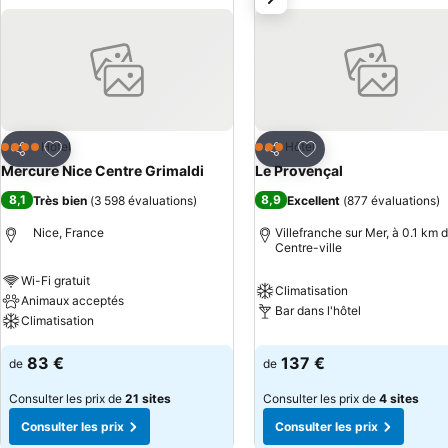
Ajouter à mes favoris
Ajouter à mes favor
Hôtel
Hôtel
4 Étoiles
3 Étoiles
Partager
Partager
Mercure Nice Centre Grimaldi
Le Provençal
8,1
8,9
Très bien
(
3 598 évaluations
)
Excellent
(
877 évaluations
)
Nice, France
Villefranche sur Mer, à 0.1 km d
Centre-ville
Wi-Fi gratuit
Climatisation
Animaux acceptés
Bar dans l'hôtel
Climatisation
83 €
137 €
de
de
Consulter les prix de
21 sites
Consulter les prix de
4 sites
Consulter les prix
Consulter les prix