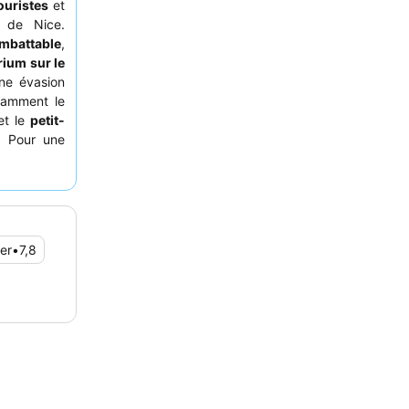
ouristes
et
 de Nice.
mbattable
,
rium sur le
une évasion
stamment le
et le
petit-
. Pour une
endant les
er
•
7,8