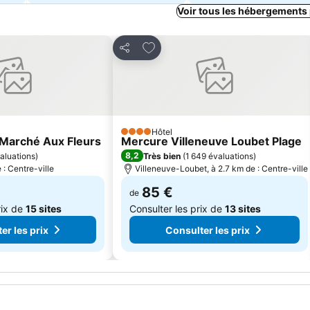
Voir tous les hébergements
mes favoris
Ajouter à mes favoris
Partager
Hôtel
4 Étoiles
Marché Aux Fleurs
Mercure Villeneuve Loubet Plage
8,2
aluations
)
Très bien
(
1 649 évaluations
)
 : Centre-ville
Villeneuve-Loubet, à 2.7 km de : Centre-ville
85 €
de
rix de
15 sites
Consulter les prix de
13 sites
er les prix
Consulter les prix
ice