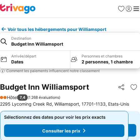
Favoris
Se con
Me
Voir tous les hébergements pour Williamsport
Destination
Budget Inn Williamsport
Arrivée/départ
Personnes et chambres
Dates
2 personnes, 1 chambre
Comment les paiements influencent notre classement
Budget Inn Williamsport
Partager
Aj
Hôtel
7,4
(
1 268 évaluations
)
2 Étoiles
2295 Lycoming Creek Rd, Williamsport, 17701-1133, Etats-Unis
Sélectionnez des dates pour voir les prix exacts
Sélectionnez des dates pour voir les prix exacts
Consulter les prix
Consulter les prix