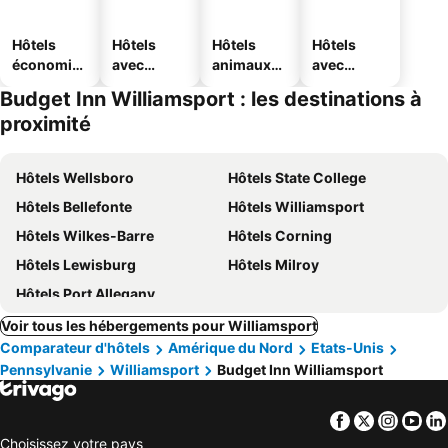
Hôtels
Hôtels
Hôtels
Hôtels
économiq
avec
animaux
avec
ues
piscine
acceptés
parking
Budget Inn Williamsport : les destinations à
proximité
Hôtels Wellsboro
Hôtels State College
Hôtels Bellefonte
Hôtels Williamsport
Hôtels Wilkes-Barre
Hôtels Corning
Hôtels Lewisburg
Hôtels Milroy
Hôtels Port Allegany
Voir tous les hébergements pour Williamsport
Comparateur d'hôtels
Amérique du Nord
Etats-Unis
Pennsylvanie
Williamsport
Budget Inn Williamsport
Facebook
Twitter
Insta
Yo
Choisissez votre pays