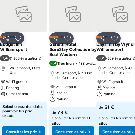
Hôtel
Hôtel
Hôtel
2 Étoiles
3 Étoiles
2 Étoiles
Partager
Ajouter à mes favoris
Partager
Ajouter à mes favoris
Partager
Ajouter à
Budget Inn
Genetti Hotel,
Days Inn by Wyn
Williamsport
SureStay Collection by
Williamsport
Best Western
7,4
6,2
(
1 268 évaluations
)
(
869 évaluations
8,4
Très bien
(
4 183 évaluations
)
Williamsport, Etats-
Williamsport, à 4.3
Unis
de : Centre-ville
Williamsport, à 2.3 km
de : Centre-ville
Wi-Fi gratuit
Wi-Fi gratuit
Wi-Fi gratuit
Parking
Piscine
Piscine
Climatisation
Parking
Parking
Consulter les prix
Consulter les pri
Sélectionnez des dates
51 €
de
Consulter les prix
pour voir les prix
79 €
de
exacts
Consulter les prix de
11
Consulter les prix de
sites
sites
Consulter les prix
Consulter les prix
Consulter les prix