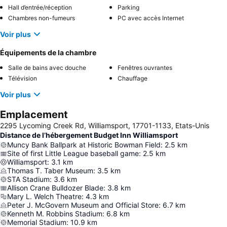
Hall d’entrée/réception
Parking
Chambres non-fumeurs
PC avec accès Internet
Voir plus
Équipements de la chambre
Salle de bains avec douche
Fenêtres ouvrantes
Télévision
Chauffage
Voir plus
Emplacement
2295 Lycoming Creek Rd, Williamsport, 17701-1133, Etats-Unis
Distance de l’hébergement Budget Inn Williamsport
Muncy Bank Ballpark at Historic Bowman Field
:
2.5
km
Site of first Little League baseball game
:
2.5
km
Williamsport
:
3.1
km
Thomas T. Taber Museum
:
3.5
km
STA Stadium
:
3.6
km
Allison Crane Bulldozer Blade
:
3.8
km
Mary L. Welch Theatre
:
4.3
km
Peter J. McGovern Museum and Official Store
:
6.7
km
Kenneth M. Robbins Stadium
:
6.8
km
Memorial Stadium
:
10.9
km