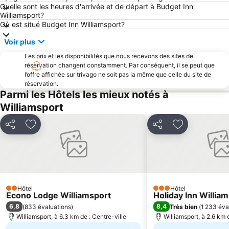
Quelle sont les heures d'arrivée et de départ à Budget Inn
Williamsport?
Où est situé Budget Inn Williamsport?
Voir plus
Les prix et les disponibilités que nous recevons des sites de
réservation changent constamment. Par conséquent, il se peut que
l’offre affichée sur trivago ne soit pas la même que celle du site de
réservation.
Parmi les Hôtels les mieux notés à
Williamsport
Partager
Ajouter à mes favoris
Partager
Ajouter à mes
Hôtel
Hôtel
2 Étoiles
3 Étoiles
Econo Lodge Williamsport
Holiday Inn Willia
6,8
8,4
(
833 évaluations
)
Très bien
(
1 233 éva
Williamsport, à 6.3 km de : Centre-ville
Williamsport, à 2.6 km 