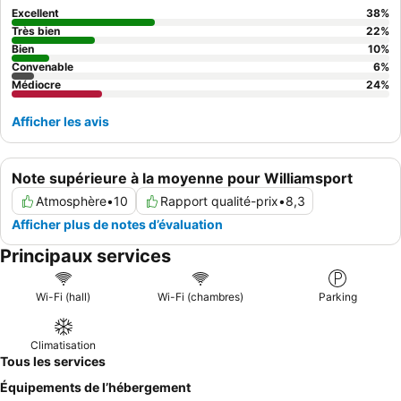
semaine et au mois
pour un rapport qualité-prix exceptionnel.
Excellent
38
%
Très bien
22
%
Bien
10
%
Convenable
6
%
Médiocre
24
%
Afficher les avis
Note supérieure à la moyenne pour Williamsport
Atmosphère
•
10
Rapport qualité-prix
•
8,3
Afficher plus de notes d’évaluation
Principaux services
Wi-Fi (hall)
Wi-Fi (chambres)
Parking
Climatisation
Tous les services
Équipements de l’hébergement