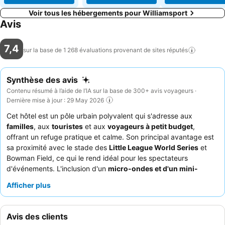
Voir tous les hébergements pour Williamsport
Avis
7,4
sur la base de 1 268 évaluations provenant de sites
réputés
Synthèse des avis
Contenu résumé à l’aide de l’IA sur la base de 300+ avis voyageurs ·
Dernière mise à jour : 29 May 2026
Cet hôtel est un pôle urbain polyvalent qui s'adresse aux
familles
, aux
touristes
et aux
voyageurs à petit budget
,
offrant un refuge pratique et calme. Son principal avantage est
sa proximité avec le stade des
Little League World Series
et
Bowman Field, ce qui le rend idéal pour les spectateurs
d'événements. L'inclusion d'un
micro-ondes et d'un mini-
réfrigérateur
dans les chambres offre un confort pour les
Afficher plus
séjours plus longs et la restauration autonome. Les clients louent
constamment le
personnel amical et serviable
, bien que le
service du petit-déjeuner soit jugé minimal. Pour ceux qui
Avis des clients
prévoient un séjour prolongé, renseignez-vous sur les
tarifs à la