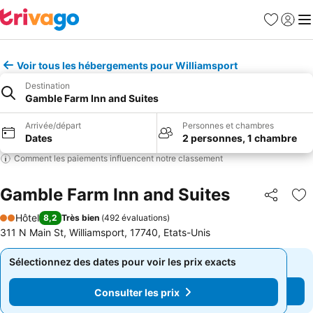
Favoris
Se con
Me
Voir tous les hébergements pour Williamsport
Destination
Gamble Farm Inn and Suites
Arrivée/départ
Personnes et chambres
Dates
2 personnes, 1 chambre
Comment les paiements influencent notre classement
Gamble Farm Inn and Suites
Partager
Aj
Hôtel
8,2
Très bien
(
492 évaluations
)
2 Étoiles
311 N Main St, Williamsport, 17740, Etats-Unis
Sélectionnez des dates pour voir les prix exacts
Sélectionnez des dates pour voir les prix exacts
Consulter les prix
Consulter les prix