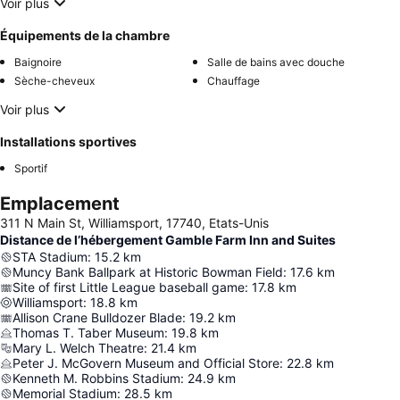
Voir plus
Équipements de la chambre
Baignoire
Salle de bains avec douche
Sèche-cheveux
Chauffage
Voir plus
Installations sportives
Sportif
Emplacement
311 N Main St, Williamsport, 17740, Etats-Unis
Distance de l’hébergement Gamble Farm Inn and Suites
STA Stadium
:
15.2
km
Muncy Bank Ballpark at Historic Bowman Field
:
17.6
km
Site of first Little League baseball game
:
17.8
km
Williamsport
:
18.8
km
Allison Crane Bulldozer Blade
:
19.2
km
Thomas T. Taber Museum
:
19.8
km
Mary L. Welch Theatre
:
21.4
km
Peter J. McGovern Museum and Official Store
:
22.8
km
Kenneth M. Robbins Stadium
:
24.9
km
Memorial Stadium
:
28.5
km