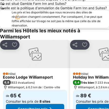
Où est situé Gamble Farm Inn and Suites?
Quelle est la politique d'annulation de Gamble Farm Inn and Suites?
Les prix et les disponibilités que nous recevons des sites de
réservation changent constamment. Par conséquent, il se peut que
l’offre affichée sur trivago ne soit pas la même que celle du site de
réservation.
Parmi les Hôtels les mieux notés à
Williamsport
Partager
Ajouter à mes favoris
Partager
Ajouter à mes
Hôtel
Hôtel
2 Étoiles
3 Étoiles
Econo Lodge Williamsport
Holiday Inn Willia
6,8
8,4
(
833 évaluations
)
Très bien
(
1 233 éva
Williamsport, à 6.3 km de : Centre-ville
Williamsport, à 2.6 km 
65 €
89 €
de
de
Consulter les prix de
8 sites
Consulter les prix d
Consulter les prix
Consulter le