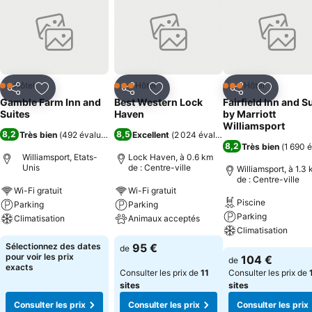
Hôtel
Hôtel
Hôtel
2 Étoiles
3 Étoiles
3 Étoiles
Partager
Ajouter à mes favoris
Partager
Ajouter à mes favoris
Partager
Ajouter à
Gamble Farm Inn and
Best Western Lock
Fairfield Inn and S
Suites
Haven
by Marriott
Williamsport
8,2
8,5
Très bien
(
492 évaluations
)
Excellent
(
2 024 évaluations
)
8,2
Très bien
(
1 690 
Williamsport, Etats-
Lock Haven, à 0.6 km
Unis
de : Centre-ville
Williamsport, à 1.3
de : Centre-ville
Wi-Fi gratuit
Wi-Fi gratuit
Piscine
Parking
Parking
Parking
Climatisation
Animaux acceptés
Climatisation
Sélectionnez des dates
95 €
de
pour voir les prix
104 €
de
exacts
Consulter les prix de
11
Consulter les prix de
sites
sites
Consulter les prix
Consulter les prix
Consulter les prix