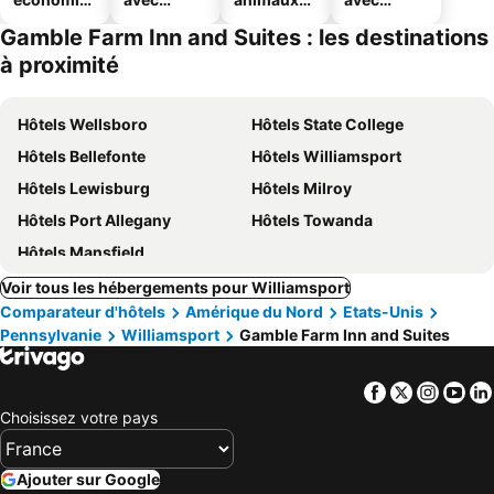
ues
piscine
acceptés
parking
Gamble Farm Inn and Suites : les destinations
à proximité
Hôtels Wellsboro
Hôtels State College
Hôtels Bellefonte
Hôtels Williamsport
Hôtels Lewisburg
Hôtels Milroy
Hôtels Port Allegany
Hôtels Towanda
Hôtels Mansfield
Voir tous les hébergements pour Williamsport
Comparateur d'hôtels
Amérique du Nord
Etats-Unis
Pennsylvanie
Williamsport
Gamble Farm Inn and Suites
Facebook
Twitter
Insta
Yo
Choisissez votre pays
Ajouter sur Google