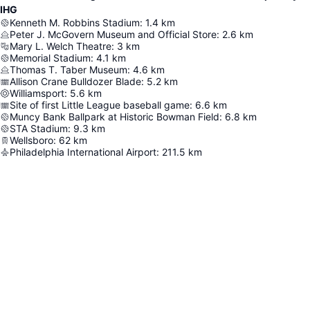
IHG
Kenneth M. Robbins Stadium
:
1.4
km
Peter J. McGovern Museum and Official Store
:
2.6
km
Mary L. Welch Theatre
:
3
km
Memorial Stadium
:
4.1
km
Thomas T. Taber Museum
:
4.6
km
Allison Crane Bulldozer Blade
:
5.2
km
Williamsport
:
5.6
km
Site of first Little League baseball game
:
6.6
km
Muncy Bank Ballpark at Historic Bowman Field
:
6.8
km
STA Stadium
:
9.3
km
Wellsboro
:
62
km
Philadelphia International Airport
:
211.5
km