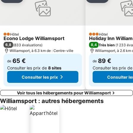
Ajouter à mes favoris
Ajouter à mes
Hôtel
Hôtel
2 Étoiles
3 Étoiles
Econo Lodge Williamsport
Holiday Inn Willia
6,8
8,4
(
833 évaluations
)
Très bien
(
1 233 éva
Williamsport, à 6.3 km de : Centre-ville
Williamsport, à 2.6 km 
65 €
89 €
de
de
Consulter les prix de
8 sites
Consulter les prix d
Consulter les prix
Consulter le
Voir tous les hébergements pour Williamsport
Williamsport : autres hébergements