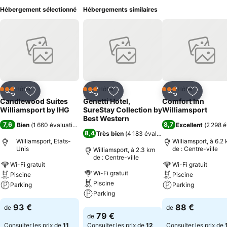
Hébergement sélectionné
Hébergements similaires
Hôtel
Hôtel
Hôtel
3 Étoiles
3 Étoiles
3 Étoiles
Partager
Ajouter à mes favoris
Partager
Ajouter à mes favoris
Partager
Ajouter à
Candlewood Suites
Genetti Hotel,
Comfort Inn
Williamsport by IHG
SureStay Collection by
Williamsport
Best Western
7,6
8,7
Bien
(
1 660 évaluations
)
Excellent
(
2 298 é
8,4
Très bien
(
4 183 évaluations
)
Williamsport, Etats-
Williamsport, à 6.2
Unis
de : Centre-ville
Williamsport, à 2.3 km
de : Centre-ville
Wi-Fi gratuit
Wi-Fi gratuit
Wi-Fi gratuit
Piscine
Piscine
Piscine
Parking
Parking
Parking
Consulter les prix
Consulter les pri
93 €
88 €
de
de
Consulter les prix
79 €
de
Consulter les prix de
11
Consulter les prix de
12
Consulter les prix de