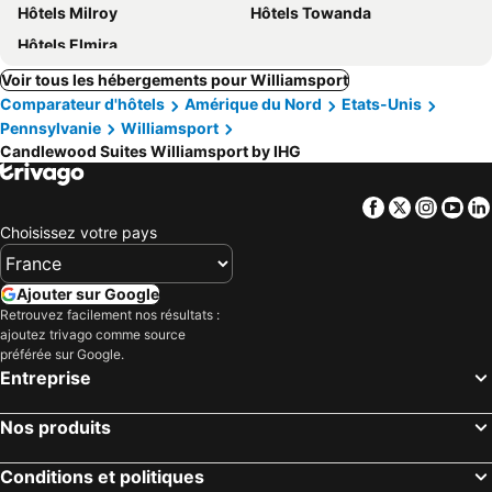
Hôtels Milroy
Hôtels Towanda
Hôtels Elmira
Voir tous les hébergements pour Williamsport
Comparateur d'hôtels
Amérique du Nord
Etats-Unis
Pennsylvanie
Williamsport
Candlewood Suites Williamsport by IHG
Facebook
Twitter
Insta
Yo
Choisissez votre pays
Ajouter sur Google
Retrouvez facilement nos résultats :
ajoutez trivago comme source
préférée sur Google.
Entreprise
Nos produits
Conditions et politiques