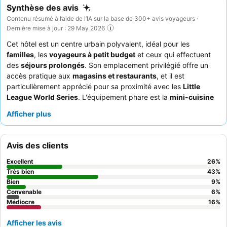
Synthèse des avis
Contenu résumé à l’aide de l’IA sur la base de 300+ avis voyageurs ·
Dernière mise à jour : 29 May 2026
Cet hôtel est un centre urbain polyvalent, idéal pour les
familles
, les
voyageurs à petit budget
et ceux qui effectuent
des
séjours prolongés
. Son emplacement privilégié offre un
accès pratique aux
magasins et restaurants
, et il est
particulièrement apprécié pour sa proximité avec les
Little
League World Series
. L'équipement phare est la
mini-cuisine
dans chaque chambre, avec un grand réfrigérateur et les
Afficher plus
ustensiles de cuisine essentiels, complétée par des
lave-linge et
sèche-linge gratuits
. Les clients louent constamment le
personnel de la réception, aimable et serviable
, qui assure une
Avis des clients
atmosphère accueillante. Pour un séjour vraiment autonome,
pensez à utiliser les
grills extérieurs
pour préparer vos repas.
Excellent
26
%
Très bien
43
%
Bien
9
%
Convenable
6
%
Médiocre
16
%
Afficher les avis