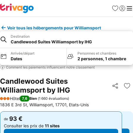
Favoris
Se con
Me
Voir tous les hébergements pour Williamsport
Destination
Candlewood Suites Williamsport by IHG
Arrivée/départ
Personnes et chambres
Dates
2 personnes, 1 chambre
Comment les paiements influencent notre classement
Candlewood Suites
Williamsport by IHG
Partager
Aj
Hôtel
7,6
Bien
(
1 660 évaluations
)
3 Étoiles
1836 E 3rd St, Williamsport, 17701, Etats-Unis
93 €
93 €
de
de
Consulter les prix de
11 sites
Consulter les prix de
11 sites