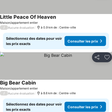
Little Peace Of Heaven
Consulter les prix
Maison/appartement entier
/
à 0.9 km de : Centre-ville
Aucune évaluation
Sélectionnez des dates pour voir
Consulter les prix
les prix exacts
Partager
Aj
Big Bear Cabin
Consulter les prix
Maison/appartement entier
/
à 8.6 km de : Centre-ville
Aucune évaluation
Sélectionnez des dates pour voir
Consulter les prix
les prix exacts