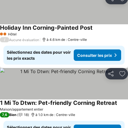
Partager
Aj
Holiday Inn Corning-Painted Post
Consulter les pr
Hôtel
2 Étoiles
/
à 4.6 km de : Centre-ville
Aucune évaluation
Sélectionnez des dates pour voir
Consulter les prix
les prix exacts
Partager
Aj
1 Mi To Dtwn: Pet-friendly Corning Retreat
Consu
Maison/appartement entier
7,6
Bien
18
à 1.0 km de : Centre-ville
Sélectionnez des dates pour voir