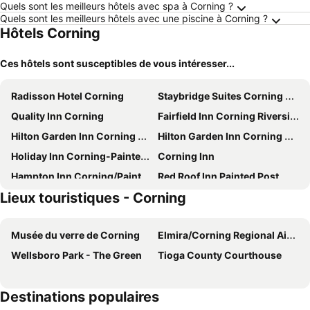
Quels sont les meilleurs hôtels avec spa à Corning ?
Quels sont les meilleurs hôtels avec une piscine à Corning ?
Hôtels Corning
Ces hôtels sont susceptibles de vous intéresser...
Radisson Hotel Corning
Staybridge Suites Corning By Ihg
Quality Inn Corning
Fairfield Inn Corning Riverside
Hilton Garden Inn Corning Downtown
Hilton Garden Inn Corning Downtown
Holiday Inn Corning-Painted Post
Corning Inn
Hampton Inn Corning/Painted Post
Red Roof Inn Painted Post
Lieux touristiques - Corning
HomeTowne Studios by Red Roof Painted Post
Econo Lodge Painted Post - Corning
Holiday Inn Express Corning - Painted Post By Ihg
Econo Lodge Elmira-Corning
Musée du verre de Corning
Elmira/Corning Regional Airport
Arnot Grand Hotel & Suites
Hampton Inn Elmira/Horseheads
Wellsboro Park - The Green
Tioga County Courthouse
Country Inn & Suites by Radisson, Big Flats Elmira, NY
Courtyard by Marriott Elmira Horseheads
Candlewood Suites Elmira Horseheads by IHG
Fairfield Inn & Suites Elmira Corning
Destinations populaires
Best Western Plus Horseheads - Elmira
Quality Inn Horseheads