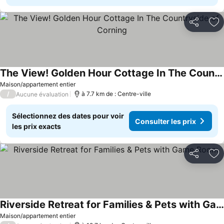
Partager
Aj
The View! Golden Hour Cottage In The Countryside of Corning
Consulter les prix
Maison/appartement entier
/
à 7.7 km de : Centre-ville
Aucune évaluation
Sélectionnez des dates pour voir
Consulter les prix
les prix exacts
Partager
Aj
Riverside Retreat for Families & Pets with Game Room
Consulter les prix
Maison/appartement entier