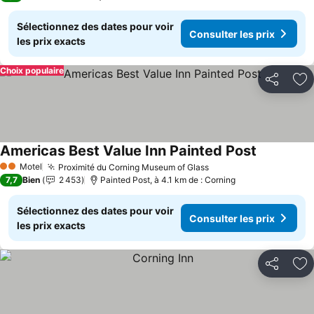
Sélectionnez des dates pour voir
Consulter les prix
les prix exacts
Choix populaire
Partager
Aj
Americas Best Value Inn Painted Post
Consulter l
Motel
Proximité du Corning Museum of Glass
Consulter les prix
2 Étoiles
7,7
Bien
2 453
Painted Post, à 4.1 km de : Corning
Sélectionnez des dates pour voir
Consulter les prix
les prix exacts
Partager
Aj