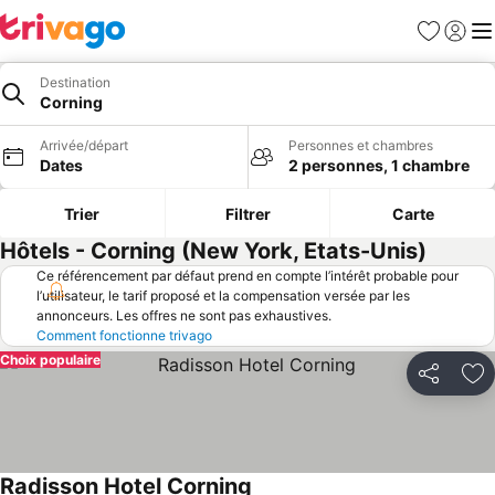
Favoris
Se con
Me
Destination
Corning
Arrivée/départ
Personnes et chambres
Dates
2 personnes, 1 chambre
Trier
Filtrer
Carte
Hôtels - Corning (New York, Etats-Unis)
Ce référencement par défaut prend en compte l’intérêt probable pour
l’utilisateur, le tarif proposé et la compensation versée par les
annonceurs. Les offres ne sont pas exhaustives.
Comment fonctionne trivago
Choix populaire
Partager
Aj
Radisson Hotel Corning