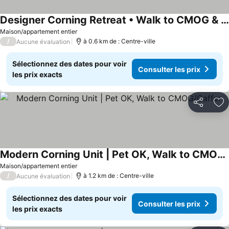
Designer Corning Retreat • Walk to CMOG & Downtown
Consulter les prix
Maison/appartement entier
/
à 0.6 km de : Centre-ville
Aucune évaluation
Sélectionnez des dates pour voir
Consulter les prix
les prix exacts
Partager
Aj
Modern Corning Unit | Pet OK, Walk to CMOG/Gaffer
Consulter les prix
Maison/appartement entier
/
à 1.2 km de : Centre-ville
Aucune évaluation
Sélectionnez des dates pour voir
Consulter les prix
les prix exacts