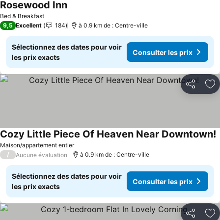
Rosewood Inn
Consulter les prix
Bed & Breakfast
9,5
Excellent
184
à 0.9 km de : Centre-ville
Sélectionnez des dates pour voir
Consulter les prix
les prix exacts
Partager
Aj
Cozy Little Piece Of Heaven Near Downtown!
C
Maison/appartement entier
/
à 0.9 km de : Centre-ville
Aucune évaluation
Sélectionnez des dates pour voir
Consulter les prix
les prix exacts
Partager
Aj