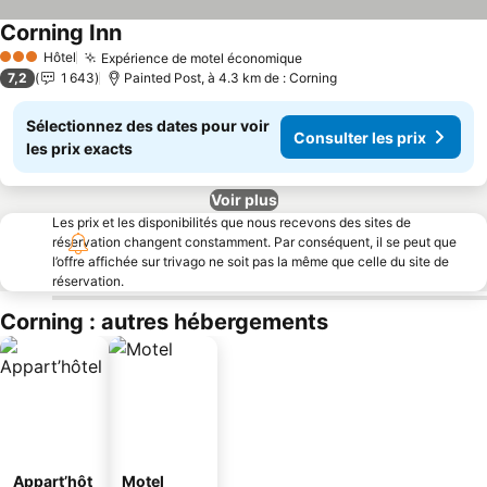
Corning Inn
Consulter les prix
Hôtel
Expérience de motel économique
Consulter les prix
3 Étoiles
7,2
1 643
Painted Post, à 4.3 km de : Corning
Sélectionnez des dates pour voir
Consulter les prix
les prix exacts
Voir plus
Les prix et les disponibilités que nous recevons des sites de
réservation changent constamment. Par conséquent, il se peut que
l’offre affichée sur trivago ne soit pas la même que celle du site de
réservation.
Corning : autres hébergements
Appart’hôt
Motel