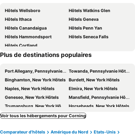
Rodeway Inn Marshall Manor
Hôtels Wellsboro
Hôtels Watkins Glen
Hôtels Ithaca
Hôtels Geneva
Hôtels Canandaigua
Hôtels Penn Yan
Hôtels Hammondsport
Hôtels Seneca Falls
Hôtels Cortland
Plus de destinations populaires
Port Allegany, Pennsylvanie Hôtels
Towanda, Pennsylvanie Hôtels
Binghamton, New York Hôtels
Burdett, New York Hôtels
Naples, New York Hôtels
Elmira, New York Hôtels
Geneseo, New York Hôtels
Mansfield, Pennsylvanie Hôtels
Trumansburg, New York Hôtels
Horseheads, New York Hôtels
Owego, New York Hôtels
Dundee, New York Hôtels
Voir tous les hébergements pour Corning
Johnson City, New York Hôtels
Livonia, New York Hôtels
Comparateur d'hôtels
Amérique du Nord
Etats-Unis
Bath, New York Hôtels
Vestal, New York Hôtels