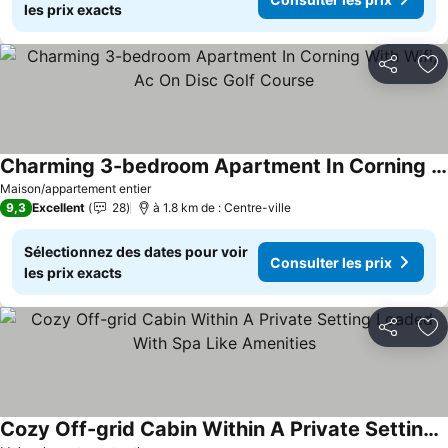
les prix exacts
Partager
Aj
Charming 3-bedroom Apartment In Corning With Wifi, Ac On Disc Golf Course
Consulter les prix
Maison/appartement entier
9,3
Excellent
28
à 1.8 km de : Centre-ville
Sélectionnez des dates pour voir
Consulter les prix
les prix exacts
Partager
Aj
Cozy Off-grid Cabin Within A Private Setting Loaded With Spa Like Amenities