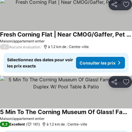
Partager
Aj
Fresh Corning Flat | Near CMOG/Gaffer, Pet OK
Consulter les prix
Maison/appartement entier
/
à 1.2 km de : Centre-ville
Aucune évaluation
Sélectionnez des dates pour voir
Consulter les prix
les prix exacts
Partager
Aj
5 Min To The Corning Museum Of Glass! Family-sized Duplex W/ Pool Table & Patio
Consulter les prix
Maison/appartement entier
9,2
Excellent
161
à 1.2 km de : Centre-ville