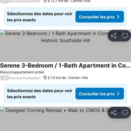
/
à 12.7 km de : Centre-ville
Aucune évaluation
Sélectionnez des dates pour voir
Consulter les prix
les prix exacts
Partager
Aj
Serene 3-Bedroom / 1-Bath Apartment in Corning on the Historic Southside Hill
Consulter les prix
Maison/appartement entier
/
à 1.5 km de : Centre-ville
Aucune évaluation
Sélectionnez des dates pour voir
Consulter les prix
les prix exacts
Partager
Aj