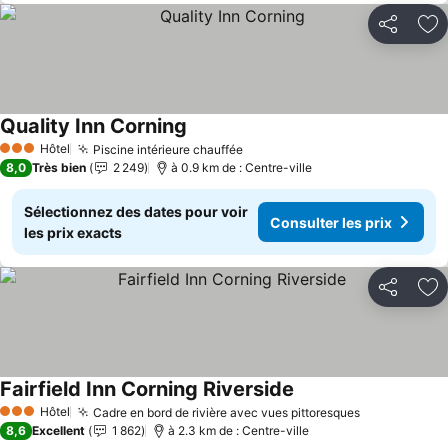
Partager
Aj
Quality Inn Corning
Consulter les prix
Hôtel
Piscine intérieure chauffée
Consulter les prix
3 Étoiles
8,0
Très bien
2 249
à 0.9 km de : Centre-ville
Sélectionnez des dates pour voir
Consulter les prix
les prix exacts
Partager
Aj
Fairfield Inn Corning Riverside
Consulter les prix
Hôtel
Cadre en bord de rivière avec vues pittoresques
Consulter le
3 Étoiles
8,6
Excellent
1 862
à 2.3 km de : Centre-ville