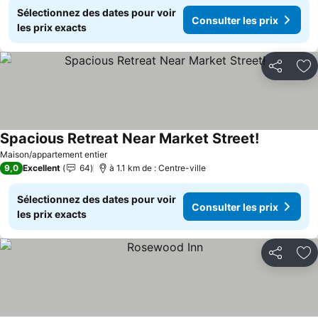
Sélectionnez des dates pour voir
Consulter les prix
les prix exacts
Partager
Aj
Spacious Retreat Near Market Street!
Consulter l
Maison/appartement entier
9,0
Excellent
64
à 1.1 km de : Centre-ville
Sélectionnez des dates pour voir
Consulter les prix
les prix exacts
Partager
Aj