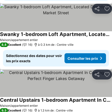
Partager
Aj
Swanky 1-bedroom Loft Apartment, Located Directly On Market Street
Consulter les prix
Maison/appartement entier
8,8
Excellent
16
à 0.3 km de : Centre-ville
Sélectionnez des dates pour voir
Consulter les prix
les prix exacts
Partager
Aj
Central Upstairs 1-bedroom Apartment In Corning - Perfect Finger Lakes Getaway
Consulter les prix
Maison/appartement entier
9,5
Excellent
16
à 1.3 km de : Centre-ville