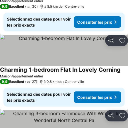
Consulter les prix
Maison/appartement entier
9,9
Excellent
30
à 8.5 km de : Centre-ville
Sélectionnez des dates pour voir
Consulter les prix
les prix exacts
Partager
Aj
Charming 1-bedroom Flat In Lovely Corning
Con
Maison/appartement entier
9,9
Excellent
27
à 0.8 km de : Centre-ville
Sélectionnez des dates pour voir
Consulter les prix
les prix exacts
Partager
Aj