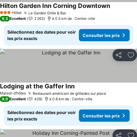
Hilton Garden Inn Corning Downtown
Consulter le
Hôtel
Le Garden Grille & Bar
Consulter les prix
3 Étoiles
9,3
Excellent
2 263
à 0.5 km de : Centre-ville
Sélectionnez des dates pour voir
Consulter les prix
les prix exacts
Partager
Aj
Lodging at the Gaffer Inn
Consulter les prix
Maison d’hôtes
Restaurant américain de grillades sur place
Consulter les
9,0
Excellent
428
à 0.6 km de : Centre-ville
Sélectionnez des dates pour voir
Consulter les prix
les prix exacts