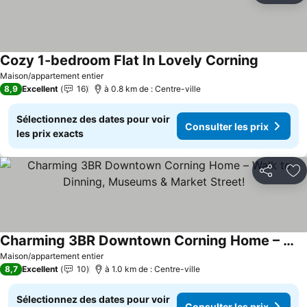
Cozy 1-bedroom Flat In Lovely Corning
Consulter
Maison/appartement entier
8,9
Excellent
16
à 0.8 km de : Centre-ville
Sélectionnez des dates pour voir
Consulter les prix
les prix exacts
Partager
Aj
Charming 3BR Downtown Corning Home – Walk to Dinning, Museums & Market Street!
Consulter les prix
Maison/appartement entier
8,7
Excellent
10
à 1.0 km de : Centre-ville
Sélectionnez des dates pour voir
Consulter les prix