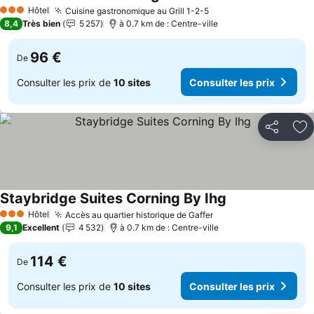
Consulter les prix
Hôtel
Cuisine gastronomique au Grill 1-2-5
Consulter les prix
3 Étoiles
8,4
Très bien
5 257
à 0.7 km de : Centre-ville
96 €
De
Consulter les prix de
10 sites
Consulter les prix
Partager
Aj
Staybridge Suites Corning By Ihg
Consulter les pri
Hôtel
Accès au quartier historique de Gaffer
Consulter les prix
3 Étoiles
9,1
Excellent
4 532
à 0.7 km de : Centre-ville
114 €
De
Consulter les prix de
10 sites
Consulter les prix