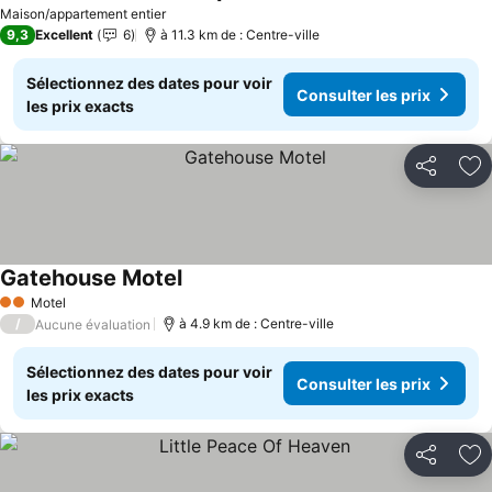
Consulter les prix
Maison/appartement entier
9,3
Excellent
6
à 11.3 km de : Centre-ville
Sélectionnez des dates pour voir
Consulter les prix
les prix exacts
Partager
Aj
Gatehouse Motel
Consulter les prix
Motel
2 Étoiles
/
à 4.9 km de : Centre-ville
Aucune évaluation
Sélectionnez des dates pour voir
Consulter les prix
les prix exacts
Partager
Aj