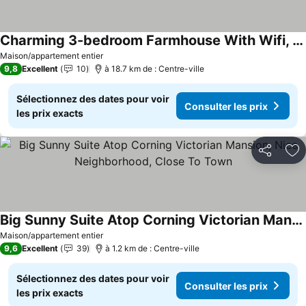
Charming 3-bedroom Farmhouse With Wifi, Ac In Wonderful North Central Pa
Consulter les prix
Maison/appartement entier
9,8
Excellent
10
à 18.7 km de : Centre-ville
Sélectionnez des dates pour voir
Consulter les prix
les prix exacts
Partager
Aj
Big Sunny Suite Atop Corning Victorian Mansion, Nice Neighborhood, Close To Town
Consulter les prix
Maison/appartement entier
9,6
Excellent
39
à 1.2 km de : Centre-ville
Sélectionnez des dates pour voir
Consulter les prix
les prix exacts