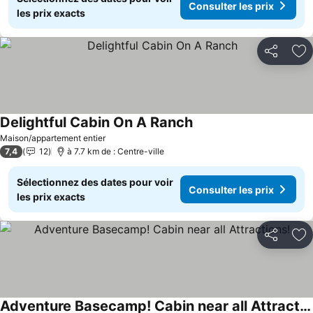
Consulter les prix
les prix exacts
Partager
Aj
Delightful Cabin On A Ranch
Consulter les prix
Maison/appartement entier
7,4
12
à 7.7 km de : Centre-ville
Sélectionnez des dates pour voir
Consulter les prix
les prix exacts
Partager
Aj
Adventure Basecamp! Cabin near all Attractions!