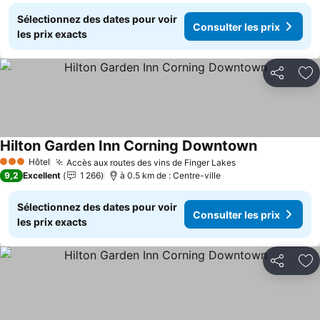
Sélectionnez des dates pour voir
Consulter les prix
les prix exacts
Partager
Aj
Hilton Garden Inn Corning Downtown
Consulter le
Hôtel
Accès aux routes des vins de Finger Lakes
Consulter les pr
3 Étoiles
9,2
Excellent
1 266
à 0.5 km de : Centre-ville
Sélectionnez des dates pour voir
Consulter les prix
les prix exacts
Partager
Aj