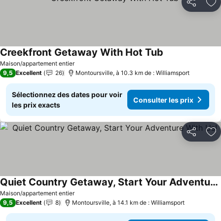
Partager
Aj
Creekfront Getaway With Hot Tub
Consulter les p
Maison/appartement entier
9,5
Excellent
26
Montoursville, à 10.3 km de : Williamsport
Sélectionnez des dates pour voir
Consulter les prix
les prix exacts
Partager
Aj
Quiet Country Getaway, Start Your Adventure With Us!
Consulter les prix
Maison/appartement entier
9,5
Excellent
8
Montoursville, à 14.1 km de : Williamsport