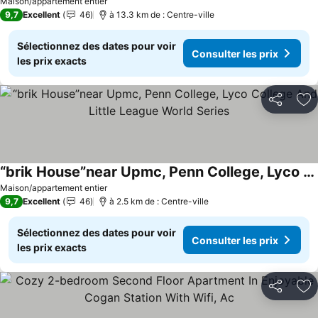
Maison/appartement entier
9,7
Excellent
46
à 13.3 km de : Centre-ville
Sélectionnez des dates pour voir
Consulter les prix
les prix exacts
Partager
Aj
“brik House”near Upmc, Penn College, Lyco College And Little League World Series
Consulter les prix
Maison/appartement entier
9,7
Excellent
46
à 2.5 km de : Centre-ville
Sélectionnez des dates pour voir
Consulter les prix
les prix exacts
Partager
Aj