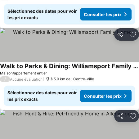
Sélectionnez des dates pour voir
Consulter les prix
les prix exacts
Partager
Aj
Walk to Parks & Dining: Williamsport Family Home
Consulter les prix
Maison/appartement entier
/
à 5.9 km de : Centre-ville
Aucune évaluation
Sélectionnez des dates pour voir
Consulter les prix
les prix exacts
Partager
Aj