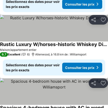
Sélectionnez des dates pour voir
Consulter les prix
les prix exacts
Partager
Aj
Rustic Luxury W/horses-historic Whiskey Distillery
Consulter les prix
Maison/appartement entier
9,7
Excellent
6
Allenwood, à 16.8 km de : Williamsport
Sélectionnez des dates pour voir
Consulter les prix
les prix exacts
Partager
Aj
Spacious 4-bedroom house with AC in wonderful Williamsport