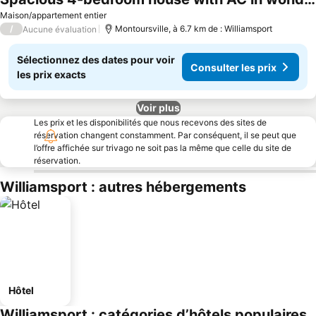
Consulter les prix
Maison/appartement entier
/
Montoursville, à 6.7 km de : Williamsport
Aucune évaluation
Sélectionnez des dates pour voir
Consulter les prix
les prix exacts
Voir plus
Les prix et les disponibilités que nous recevons des sites de
réservation changent constamment. Par conséquent, il se peut que
l’offre affichée sur trivago ne soit pas la même que celle du site de
réservation.
Williamsport : autres hébergements
Hôtel
Williamsport : catégories d’hôtels populaires