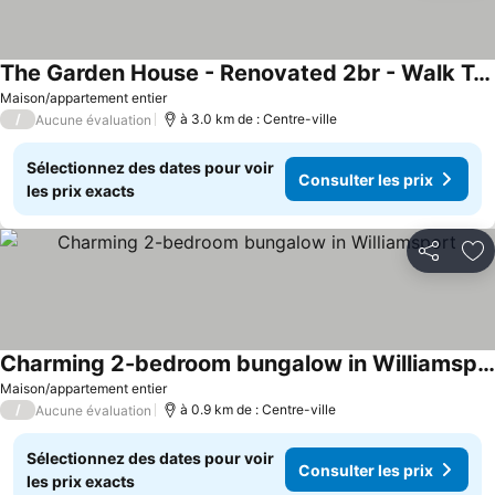
The Garden House - Renovated 2br - Walk To Llws
Consulter les prix
Maison/appartement entier
/
à 3.0 km de : Centre-ville
Aucune évaluation
Sélectionnez des dates pour voir
Consulter les prix
les prix exacts
Partager
Aj
Charming 2-bedroom bungalow in Williamsport
Consulter les prix
Maison/appartement entier
/
à 0.9 km de : Centre-ville
Aucune évaluation
Sélectionnez des dates pour voir
Consulter les prix
les prix exacts