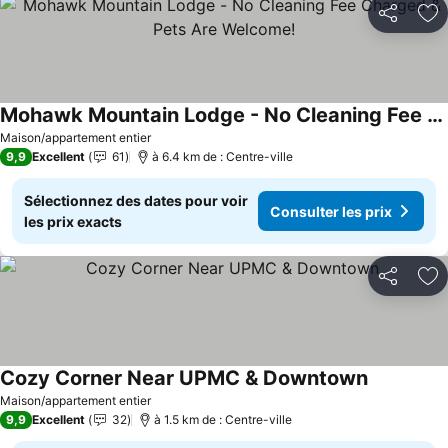
Partager
Aj
Mohawk Mountain Lodge - No Cleaning Fee Charged & Pets Are Welcome!
Consulter les prix
Maison/appartement entier
9,9
Excellent
61
à 6.4 km de : Centre-ville
Sélectionnez des dates pour voir
Consulter les prix
les prix exacts
Partager
Aj
Cozy Corner Near UPMC & Downtown
Consulter 
Maison/appartement entier
9,9
Excellent
32
à 1.5 km de : Centre-ville