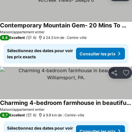
Contemporary Mountain Gem- 20 Mins To Williamsport- W/creek Views- Sleeps 6
Consulter les prix
Maison/appartement entier
9,8
Excellent
6
à 24.5 km de : Centre-ville
Sélectionnez des dates pour voir
Consulter les prix
les prix exacts
Partager
Aj
Charming 4-bedroom farmhouse in beautiful Williamsport, PA.
Consulter les prix
Maison/appartement entier
9,7
Excellent
6
à 9.8 km de : Centre-ville
Sélectionnez des dates pour voir
Consulter les prix