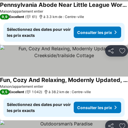
Pennsylvania Abode Near Little League World Series
Consulter les prix
Maison/appartement entier
9,9
Excellent
61
à 3.3 km de : Centre-ville
Sélectionnez des dates pour voir
Consulter les prix
les prix exacts
Partager
Aj
Fun, Cozy And Relaxing, Modernly Updated, Creekside/trailside Cottage
Consulter les prix
Maison/appartement entier
9,5
Excellent
1 042
à 38.2 km de : Centre-ville
Sélectionnez des dates pour voir
Consulter les prix
les prix exacts