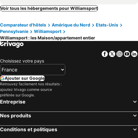
"3Thirty2" - near IPT, 10min to LLW Series-AC/off street parking
Quiet Country Getaway, Start Your Adventure With Us!
Voir tous les hébergements pour Williamsport
Fish, Hunt & Hike: Pet-friendly Home in Allenwood
Rustic Luxury W/horses-historic Whiskey Distillery
Comparateur d'hôtels
Amérique du Nord
Etats-Unis
Historic Home On Farm, 15 Mi To Williamsport!
2 Bedroom Live/work Apartment In The Heart Of Pennsdale
Pennsylvanie
Williamsport
Williamsport : les Maison/appartement entier
Facebook
Twitter
Insta
Yo
Choisissez votre pays
Ajouter sur Google
Retrouvez facilement nos résultats :
ajoutez trivago comme source
préférée sur Google.
Entreprise
Nos produits
Conditions et politiques