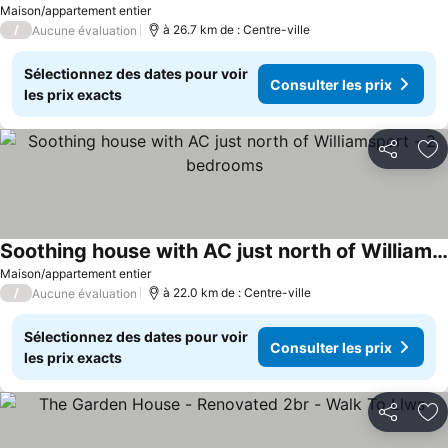
Maison/appartement entier
/
à 26.7 km de : Centre-ville
Aucune évaluation
Sélectionnez des dates pour voir
Consulter les prix
les prix exacts
Partager
Aj
Soothing house with AC just north of Williamsport - 2 bedrooms
Consulter les prix
Maison/appartement entier
/
à 22.0 km de : Centre-ville
Aucune évaluation
Sélectionnez des dates pour voir
Consulter les prix
les prix exacts
Partager
Aj