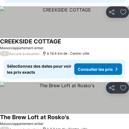
Partager
Aj
CREEKSIDE COTTAGE
Consulter les prix
Maison/appartement entier
/
à 19.4 km de : Centre-ville
Aucune évaluation
Sélectionnez des dates pour voir
Consulter les prix
les prix exacts
Partager
Aj
The Brew Loft at Rosko's
Consulter les prix
Maison/appartement entier