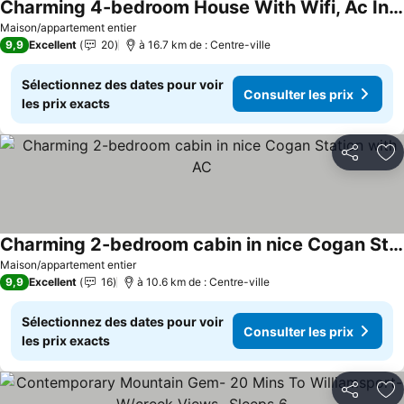
Charming 4-bedroom House With Wifi, Ac In Brilliant Williamsport
Consulter les prix
Maison/appartement entier
9,9
Excellent
20
à 16.7 km de : Centre-ville
Sélectionnez des dates pour voir
Consulter les prix
les prix exacts
Partager
Aj
Charming 2-bedroom cabin in nice Cogan Station with AC
Consulter les prix
Maison/appartement entier
9,9
Excellent
16
à 10.6 km de : Centre-ville
Sélectionnez des dates pour voir
Consulter les prix
les prix exacts
Partager
Aj