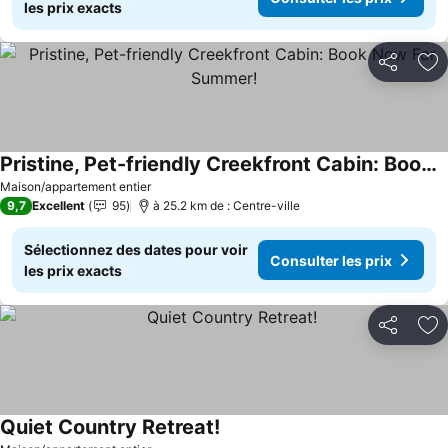
les prix exacts
Partager
Aj
Pristine, Pet-friendly Creekfront Cabin: Book Now For Summer!
Consulter les prix
Maison/appartement entier
9,7
Excellent
95
à 25.2 km de : Centre-ville
Sélectionnez des dates pour voir
Consulter les prix
les prix exacts
Partager
Aj
Quiet Country Retreat!
Consulter les prix