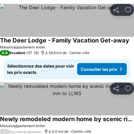
Partager
Aj
The Deer Lodge - Family Vacation Get-away
Co
Maison/appartement entier
9,6
Excellent
16
à 29.6 km de : Centre-ville
Sélectionnez des dates pour voir
Consulter les prix
les prix exacts
Partager
Aj
Newly remodeled modern home by scenic riverwalk 3 min to LLWS
Consulter les prix
Maison/appartement entier
/
à 3.0 km de : Centre-ville
Aucune évaluation