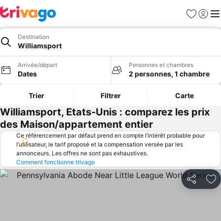
Favoris
Se con
Me
Destination
Williamsport
Arrivée/départ
Personnes et chambres
Dates
2 personnes, 1 chambre
Trier
Filtrer
Carte
Williamsport, Etats-Unis : comparez les prix
des Maison/appartement entier
Ce référencement par défaut prend en compte l’intérêt probable pour
l’utilisateur, le tarif proposé et la compensation versée par les
annonceurs. Les offres ne sont pas exhaustives.
Comment fonctionne trivago
Partager
Aj