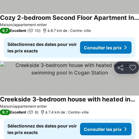
Cozy 2-bedroom Second Floor Apartment In Enjoyable Cogan Station With Wifi, Ac
Consulter les prix
Maison/appartement entier
9,7
Excellent
10
à 8.7 km de : Centre-ville
Sélectionnez des dates pour voir
Consulter les prix
les prix exacts
Partager
Aj
Creekside 3-bedroom house with heated indoor swimming pool in Cogan Station
Consulter les prix
Maison/appartement entier
9,7
Excellent
6
à 7.4 km de : Centre-ville
Sélectionnez des dates pour voir
Consulter les prix
les prix exacts