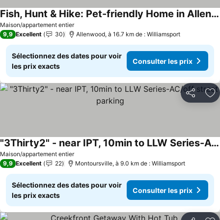
Fish, Hunt & Hike: Pet-friendly Home in Allenwood
Consulter les prix
Maison/appartement entier
9,9
Excellent
30
Allenwood, à 16.7 km de : Williamsport
Sélectionnez des dates pour voir
Consulter les prix
les prix exacts
Partager
Aj
"3Thirty2" - near IPT, 10min to LLW Series-AC/off street parking
Consulter les prix
Maison/appartement entier
9,9
Excellent
22
Montoursville, à 9.0 km de : Williamsport
Sélectionnez des dates pour voir
Consulter les prix
les prix exacts