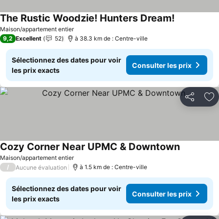
The Rustic Woodzie! Hunters Dream!
Consulter le
Maison/appartement entier
9,2
Excellent
52
à 38.3 km de : Centre-ville
Sélectionnez des dates pour voir
Consulter les prix
les prix exacts
Partager
Aj
Cozy Corner Near UPMC & Downtown
Consulter 
Maison/appartement entier
/
à 1.5 km de : Centre-ville
Aucune évaluation
Sélectionnez des dates pour voir
Consulter les prix
les prix exacts