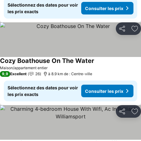
Sélectionnez des dates pour voir
Consulter les prix
les prix exacts
Partager
Aj
Cozy Boathouse On The Water
Consulter les prix
Maison/appartement entier
9,9
Excellent
26
à 8.9 km de : Centre-ville
Sélectionnez des dates pour voir
Consulter les prix
les prix exacts
Partager
Aj