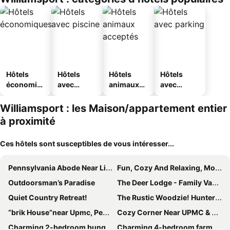
Hôtels
Hôtels
Hôtels
Hôtels
économiq
avec
animaux
avec
ues
piscine
acceptés
parking
Williamsport : les Maison/appartement entier
à proximité
Ces hôtels sont susceptibles de vous intéresser...
Pennsylvania Abode Near Little League World Series
Fun, Cozy And Relaxing, Modernly Updated, Creekside/trailside Cottage
Outdoorsman’s Paradise
The Deer Lodge - Family Vacation Get-away
Quiet Country Retreat!
The Rustic Woodzie! Hunters Dream!
“brik House”near Upmc, Penn College, Lyco College And Little League World Series
Cozy Corner Near UPMC & Downtown
Charming 2-bedroom bungalow in Williamsport
Charming 4-bedroom farmhouse in beautiful Williamsport, PA.