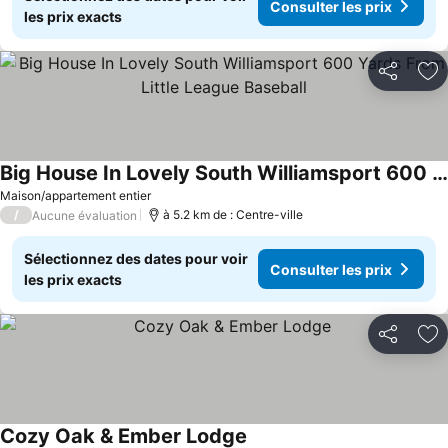
Consulter les prix
les prix exacts
Partager
Aj
Big House In Lovely South Williamsport 600 Yards From Little League Baseball
Consulter les prix
Maison/appartement entier
/
à 5.2 km de : Centre-ville
Aucune évaluation
Sélectionnez des dates pour voir
Consulter les prix
les prix exacts
Partager
Aj
Cozy Oak & Ember Lodge
Consulter les prix