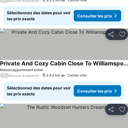
/
à 2.3 km de : Centre-ville
Aucune évaluation
Sélectionnez des dates pour voir
Consulter les prix
les prix exacts
Partager
Aj
Private And Cozy Cabin Close To Williamsport, Pa
Consulter les prix
Maison/appartement entier
/
à 6.5 km de : Centre-ville
Aucune évaluation
Sélectionnez des dates pour voir
Consulter les prix
les prix exacts
Partager
Aj