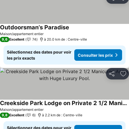
Partager
Aj
Outdoorsman’s Paradise
Consulter les prix
Maison/appartement entier
9,6
Excellent
74
à 20.0 km de : Centre-ville
Sélectionnez des dates pour voir
Consulter les prix
les prix exacts
Partager
Aj
Creekside Park Lodge on Private 2 1/2 Manicured Acres with Huge Luxury Pool.
Consulter les prix
Maison/appartement entier
9,8
Excellent
6
à 2.2 km de : Centre-ville
Sélectionnez des dates pour voir