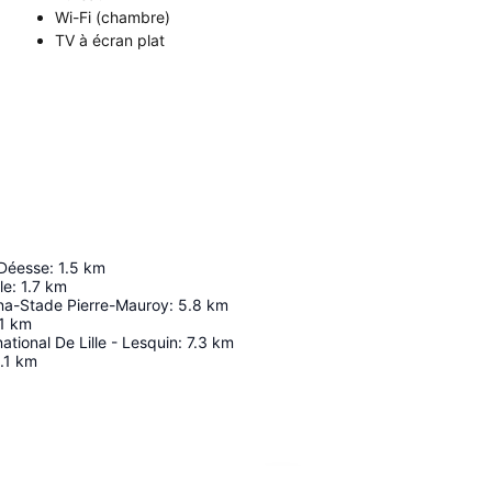
Wi-Fi (chambre)
TV à écran plat
 Déesse
:
1.5
km
le
:
1.7
km
na-Stade Pierre-Mauroy
:
5.8
km
1
km
ational De Lille - Lesquin
:
7.3
km
.1
km