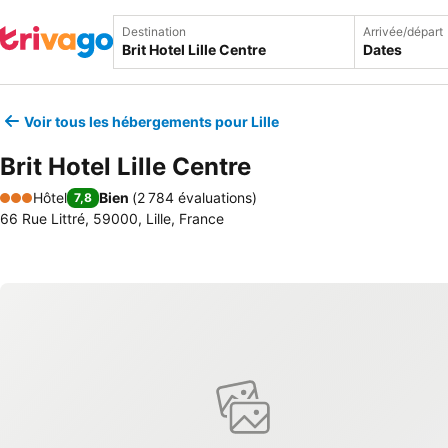
Destination
Arrivée/départ
Dates
Voir tous les hébergements pour Lille
Brit Hotel Lille Centre
Hôtel
Bien
(
2 784 évaluations
)
7,8
3 Étoiles
66 Rue Littré, 59000, Lille, France