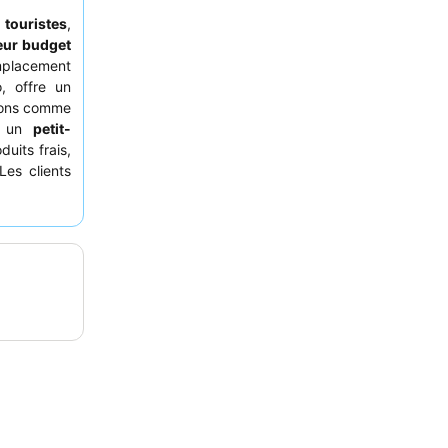
s
touristes
,
eur budget
emplacement
, offre un
tions comme
se un
petit-
uits frais,
Les clients
mabilité et
onfortable.
emander une