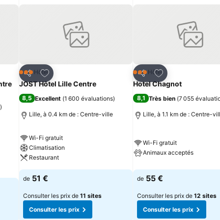
is
Ajouter à mes favoris
Ajouter à mes fav
Hôtel
Hôtel
3 Étoiles
3 Étoiles
Partager
Partager
ntre
JOST Hôtel Lille Centre
Hotel Chagnot
8,5
8,1
Excellent
(
1 600 évaluations
)
Très bien
(
7 055 évaluati
)
Lille, à 0.4 km de : Centre-ville
Lille, à 1.1 km de : Centre-vil
Wi-Fi gratuit
Wi-Fi gratuit
Climatisation
Animaux acceptés
Restaurant
51 €
55 €
de
de
Consulter les prix de
11 sites
Consulter les prix de
12 sites
Consulter les prix
Consulter les prix