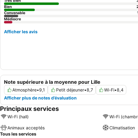
Très bien
Bien
Convenable
Médiocre
Afficher les avis
Note supérieure à la moyenne pour Lille
Atmosphère
•
9,1
Petit déjeuner
•
8,7
Wi-Fi
•
8,4
Afficher plus de notes d’évaluation
Principaux services
Wi-Fi (hall)
Wi-Fi (chambr
Animaux acceptés
Climatisation
Tous les services