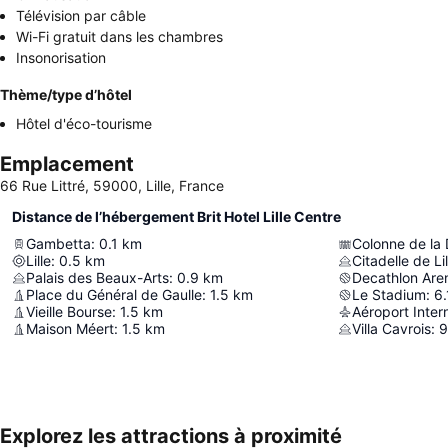
Télévision par câble
Wi-Fi gratuit dans les chambres
Insonorisation
Thème/type d’hôtel
Hôtel d'éco-tourisme
Emplacement
66 Rue Littré, 59000, Lille, France
Distance de l’hébergement Brit Hotel Lille Centre
Gambetta
:
0.1
km
Colonne de la
Lille
:
0.5
km
Citadelle de Lil
Palais des Beaux-Arts
:
0.9
km
Decathlon Are
Place du Général de Gaulle
:
1.5
km
Le Stadium
:
6.
Vieille Bourse
:
1.5
km
Aéroport Intern
Maison Méert
:
1.5
km
Villa Cavrois
:
9
Explorez les attractions à proximité