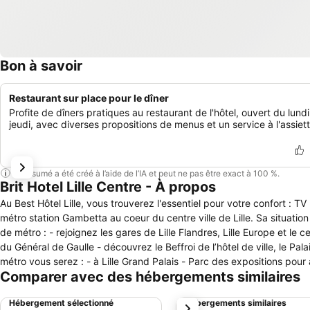
Bon à savoir
Restaurant sur place pour le dîner
Profite de dîners pratiques au restaurant de l'hôtel, ouvert du lund
jeudi, avec diverses propositions de menus et un service à l'assiett
Ce résumé a été créé à l’aide de l’IA et peut ne pas être exact à 100 %.
Brit Hotel Lille Centre - À propos
Au Best Hôtel Lille, vous trouverez l'essentiel pour votre confort : TV L
métro station Gambetta au coeur du centre ville de Lille. Sa situation est idéale pour vos séjours professionnels ou touristiques. A moins de 5 minutes
de métro : - rejoignez les gares de Lille Flandres, Lille Europe et le centre d’affaires Euralille - visitez les rues piétonnes du vieux Lille et la Grand Place
du Général de Gaulle - découvrez le Beffroi de l’hôtel de ville, le Palais Rihour, le musée des Beaux-Arts ou encore la Vieille Bourse. En 10 minutes de
métro vous serez : - à Lille Grand Palais - Parc des expositions pour assister à tous les salons et congrès - au Zenith ou à la salle de spectacle du
Comparer avec des hébergements similaires
Nouveau Siècle pour colloques et concerts. Accès direct au Stade Pierre Mauroy par le métro. A quelques pas de l’hôtel vous flânez le dimanche au
grand marché de Wazemmes et profitez des animations de la Maison Folie et du théâtre Sébasto
Hébergement sélectionné
Hébergements similaires
suivant
communs : - la station de métro Gambetta (ligne 1) est aux pieds de l’hôtel - l’hôtel dispose d’un garage fermé à quelques mètres de l’hôtel - accès