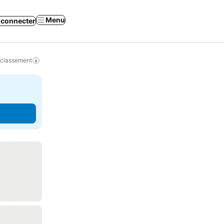
Menu
 connecter
 classement