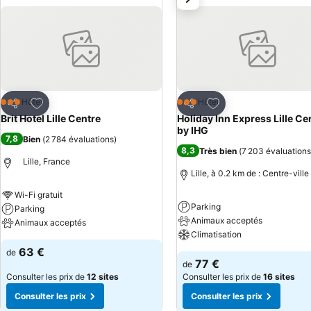
direct aux autoroutes
Ajouter à mes favoris
Ajouter à mes favor
Hôtel
Hôtel
3 Étoiles
3 Étoiles
Partager
Partager
Brit Hotel Lille Centre
Holiday Inn Express Lille Ce
by IHG
7,8
Bien
(
2 784 évaluations
)
8,3
Très bien
(
7 203 évaluations
Lille, France
Lille, à 0.2 km de : Centre-ville
Wi-Fi gratuit
Parking
Parking
Animaux acceptés
Animaux acceptés
Climatisation
63 €
de
77 €
de
Consulter les prix de
12 sites
Consulter les prix de
16 sites
Consulter les prix
Consulter les prix