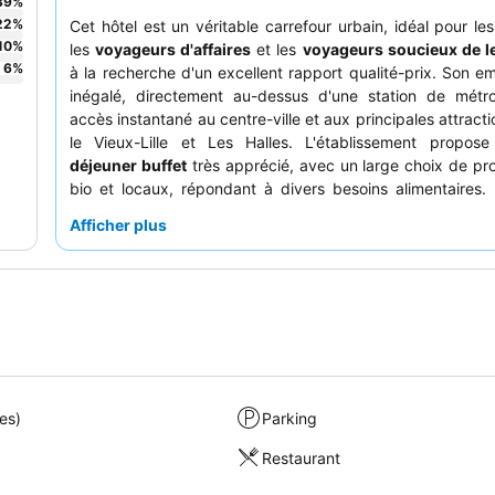
39
%
22
%
Cet hôtel est un véritable carrefour urbain, idéal pour le
10
%
les
voyageurs d'affaires
et les
voyageurs soucieux de l
6
%
à la recherche d'un excellent rapport qualité-prix. Son 
inégalé, directement au-dessus d'une station de métro
accès instantané au centre-ville et aux principales attrac
le Vieux-Lille et Les Halles. L'établissement propo
déjeuner buffet
très apprécié, avec un large choix de prod
bio et locaux, répondant à divers besoins alimentaires. 
félicitent constamment l'
équipe de la réception
pour son a
Afficher plus
sa serviabilité exceptionnelles, garantissant un séjour c
Pour une expérience plus calme, les clients devraient d
chambre donnant sur le jardin.
es)
Parking
Restaurant