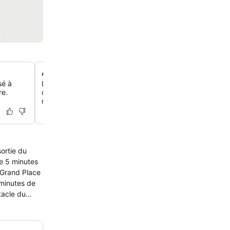
Accès direct au métro juste devant l'hôtel
sé à
L'hôtel est à une minute à pied de la station de métro G
re.
qui te permet de te déplacer facilement dans Lille et d'
rapidement au centre-ville.
sortie du