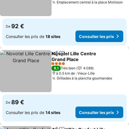
Emplacement central à la place Morisson
Con
92 €
De
Consulter les prix de
18 sites
Consulter les prix
Novotel Lille Centre
Partager
Ajouter à mes favoris
Grand Place
Consulter les prix
4 Étoiles
8,1
Très bien
4 089
à 0.5 km de : Vieux-Lille
Grillades à la plancha gourmandes
Consulte
89 €
De
Consulter les prix de
14 sites
Consulter les prix