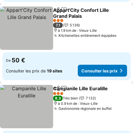
Appart'City Confort Lille
Partager
Ajouter à mes favoris
Grand Palais
Consulter les prix
3 Étoiles
7,1
5 136
à 1.9 km de : Vieux-Lille
Kitchenettes entièrement équipées
Consult
50 €
De
Consulter les prix de
19 sites
Consulter les prix
Campanile Lille Euralille
Partager
Ajouter à mes favoris
Co
3 Étoiles
8,3
Très bien
7 132
à 0.9 km de : Vieux-Lille
Gastronomie régionale en buffet
Consulter