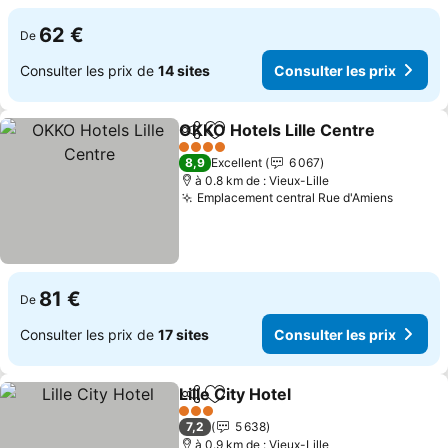
62 €
De
Consulter les prix de
14 sites
Consulter les prix
OKKO Hotels Lille Centre
Partager
Ajouter à mes favoris
C
4 Étoiles
8,9
Excellent
6 067
à 0.8 km de : Vieux-Lille
Emplacement central Rue d'Amiens
Consult
81 €
De
Consulter les prix de
17 sites
Consulter les prix
Lille City Hotel
Partager
Ajouter à mes favoris
Consulter le
3 Étoiles
7,2
5 638
à 0.9 km de : Vieux-Lille