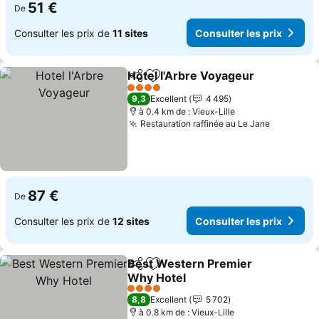
51 €
De
Consulter les prix de
11 sites
Consulter les prix
Hotel l'Arbre Voyageur
Partager
Ajouter à mes favoris
Con
4 Étoiles
9,3
Excellent
4 495
à 0.4 km de : Vieux-Lille
Restauration raffinée au Le Jane
Consulter
87 €
De
Consulter les prix de
12 sites
Consulter les prix
Best Western Premier
Partager
Ajouter à mes favoris
Why Hotel
Consulter les prix
4 Étoiles
8,8
Excellent
5 702
à 0.8 km de : Vieux-Lille