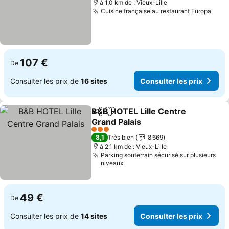
à 1.0 km de : Vieux-Lille
Cuisine française au restaurant Europa
Cons
107 €
De
Consulter les prix de
16 sites
Consulter les prix
B&B HOTEL Lille Centre
Partager
Ajouter à mes favoris
Grand Palais
Consulter les prix
3 Étoiles
8,1
Très bien
8 669
à 2.1 km de : Vieux-Lille
Parking souterrain sécurisé sur plusieurs
niveaux
49 €
De
Consulter les prix de
14 sites
Consulter les prix