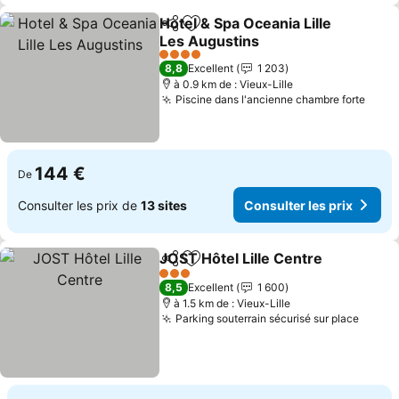
Hotel & Spa Oceania Lille
Partager
Ajouter à mes favoris
Les Augustins
Consulter les prix
4 Étoiles
8,8
Excellent
1 203
à 0.9 km de : Vieux-Lille
Piscine dans l'ancienne chambre forte
Consu
144 €
De
Consulter les prix de
13 sites
Consulter les prix
JOST Hôtel Lille Centre
Partager
Ajouter à mes favoris
Con
3 Étoiles
8,5
Excellent
1 600
à 1.5 km de : Vieux-Lille
Parking souterrain sécurisé sur place
Consul