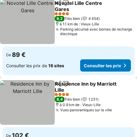
Novotel Lille Centre
Partager
Ajouter à mes favoris
Gares
Consulter les prix
4 Étoiles
8,2
Très bien
4 454
à 1.1 km de : Vieux-Lille
Parking sécurisé avec bornes de recharge
électrique
89 €
De
Consulter les prix de
16 sites
Consulter les prix
Residence Inn by Marriott
Partager
Ajouter à mes favoris
Lille
Consulter les prix
4 Étoiles
8,4
Très bien
1 231
à 0.9 km de : Vieux-Lille
Vues panoramiques sur la ville
Consulter l
102 €
De