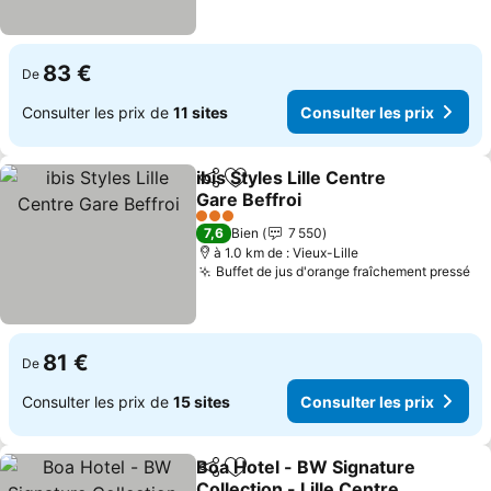
83 €
De
Consulter les prix de
11 sites
Consulter les prix
ibis Styles Lille Centre
Partager
Ajouter à mes favoris
Gare Beffroi
Consulter les prix
3 Étoiles
7,6
Bien
7 550
à 1.0 km de : Vieux-Lille
Buffet de jus d'orange fraîchement pressé
Co
81 €
De
Consulter les prix de
15 sites
Consulter les prix
Boa Hotel - BW Signature
Partager
Ajouter à mes favoris
Collection - Lille Centre