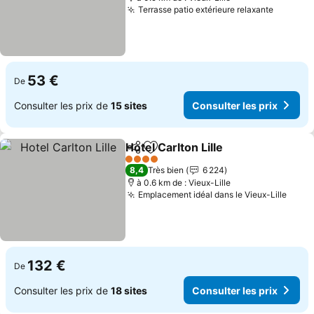
Terrasse patio extérieure relaxante
Consult
53 €
De
Consulter les prix de
15 sites
Consulter les prix
Hotel Carlton Lille
Partager
Ajouter à mes favoris
Consulter
4 Étoiles
8,4
Très bien
6 224
à 0.6 km de : Vieux-Lille
Emplacement idéal dans le Vieux-Lille
Consu
132 €
De
Consulter les prix de
18 sites
Consulter les prix