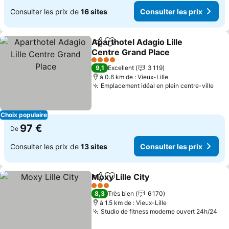
Consulter les prix de
16 sites
Consulter les prix
Aparthotel Adagio Lille
Partager
Ajouter à mes favoris
Centre Grand Place
Consulter les prix
4 Étoiles
9,1
Excellent
3 119
à 0.6 km de : Vieux-Lille
Emplacement idéal en plein centre-ville
Cons
Choix populaire
97 €
De
Consulter les prix de
13 sites
Consulter les prix
Moxy Lille City
Partager
Ajouter à mes favoris
Consulter le
3 Étoiles
8,3
Très bien
6 170
à 1.5 km de : Vieux-Lille
Studio de fitness moderne ouvert 24h/24
Con