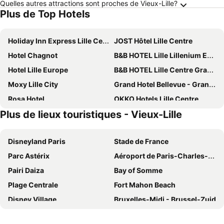
Quelles autres attractions sont proches de Vieux-Lille?
Plus de Top Hotels
Holiday Inn Express Lille Centre by IHG
JOST Hôtel Lille Centre
Hotel Chagnot
B&B HOTEL Lille Lillenium Eurasanté
Hotel Lille Europe
B&B HOTEL Lille Centre Grand Palais
Moxy Lille City
Grand Hotel Bellevue - Grand Place
Rosa Hotel
OKKO Hotels Lille Centre
Plus de lieux touristiques - Vieux-Lille
Lille City Hotel
Hotel Carlton Lille
Hotel & Spa Oceania Lille Les Augustins
Hotel l'Arbre Voyageur
Disneyland Paris
Stade de France
Best Western Premier Why Hotel
Holiday Inn Lille - Ouest Englos By Ihg
Parc Astérix
Aéroport de Paris-Charles-de-Gaulle
Novotel Lille Centre Grand Place
ibis Lille Centre Grand Palais
Pairi Daiza
Bay of Somme
B&B HOTEL Lille Tourcoing Centre
Novotel Lille Aéroport
Plage Centrale
Fort Mahon Beach
Logis Hôtel - Restaurant des Acacias
Comfort Hotel Lille Lomme
Disney Village
Bruxelles-Midi - Brussel-Zuid
Eklo Hotels Lille
Sure Hotel by Best Western Lille Tourcoing
Gare de Lille Flandres
Stella Plage
ibis Styles Lille Centre Gare Beffroi
Boa Hotel - BW Signature Collection - Lille Centre Gares