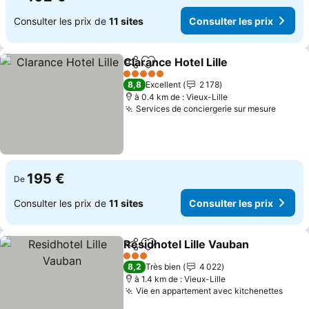
Consulter les prix de
11 sites
Consulter les prix
Clarance Hotel Lille
Partager
Ajouter à mes favoris
Consult
5 Étoiles
8,8
Excellent
2 178
à 0.4 km de : Vieux-Lille
Services de conciergerie sur mesure
Consul
195 €
De
Consulter les prix de
11 sites
Consulter les prix
Residhotel Lille Vauban
Partager
Ajouter à mes favoris
Con
3 Étoiles
8,2
Très bien
4 022
à 1.4 km de : Vieux-Lille
Vie en appartement avec kitchenettes
Consu