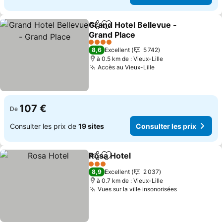
Grand Hotel Bellevue -
Partager
Ajouter à mes favoris
Grand Place
Consulter les prix
4 Étoiles
8,6
Excellent
5 742
à 0.5 km de : Vieux-Lille
Accès au Vieux-Lille
Consulter les prix
107 €
De
Consulter les prix de
19 sites
Consulter les prix
Rosa Hotel
Partager
Ajouter à mes favoris
Consulter les pr
3 Étoiles
8,9
Excellent
2 037
à 0.7 km de : Vieux-Lille
Vues sur la ville insonorisées
Consulter le