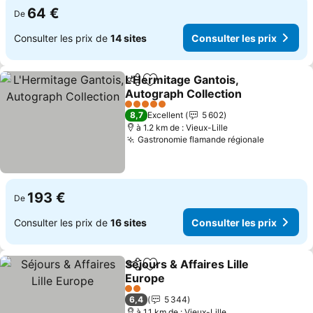
64 €
De
Consulter les prix de
14 sites
Consulter les prix
L'Hermitage Gantois,
Partager
Ajouter à mes favoris
Autograph Collection
Consulter les prix
5 Étoiles
8,7
Excellent
5 602
à 1.2 km de : Vieux-Lille
Gastronomie flamande régionale
Consulter
193 €
De
Consulter les prix de
16 sites
Consulter les prix
Séjours & Affaires Lille
Partager
Ajouter à mes favoris
Europe
Consulter les prix
2 Étoiles
6,4
5 344
à 1.1 km de : Vieux-Lille