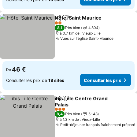
Hôtel Saint Maurice
Partager
Ajouter à mes favoris
Consult
2 Étoiles
8,1
Très bien
4 804
à 0.7 km de : Vieux-Lille
Vues sur l'église Saint-Maurice
Consulter 
46 €
De
Consulter les prix de
19 sites
Consulter les prix
ibis Lille Centre Grand
Partager
Ajouter à mes favoris
Palais
Consulter les prix
3 Étoiles
8,4
Très bien
5 148
à 1.3 km de : Vieux-Lille
Petit-déjeuner français fraîchement préparé