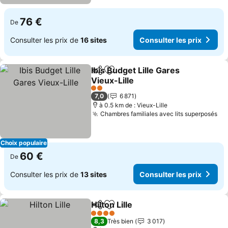
76 €
De
Consulter les prix de
16 sites
Consulter les prix
Ibis Budget Lille Gares
Partager
Ajouter à mes favoris
Vieux-Lille
Consulter les prix
2 Étoiles
7,0
6 871
à 0.5 km de : Vieux-Lille
Chambres familiales avec lits superposés
Co
Choix populaire
60 €
De
Consulter les prix de
13 sites
Consulter les prix
Hilton Lille
Partager
Ajouter à mes favoris
Consulter les pr
4 Étoiles
8,3
Très bien
3 017