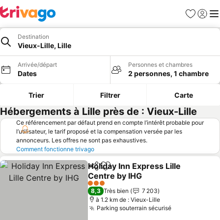
Favoris
Se con
Me
Destination
Vieux-Lille, Lille
Arrivée/départ
Personnes et chambres
Dates
2 personnes, 1 chambre
Trier
Filtrer
Carte
Hébergements à Lille près de : Vieux-Lille
Ce référencement par défaut prend en compte l’intérêt probable pour
l’utilisateur, le tarif proposé et la compensation versée par les
annonceurs. Les offres ne sont pas exhaustives.
Comment fonctionne trivago
Holiday Inn Express Lille
Partager
Ajouter à mes favoris
Centre by IHG
Consulter les prix
3 Étoiles
8,3
Très bien
7 203
à 1.2 km de : Vieux-Lille
Parking souterrain sécurisé
Consulter les