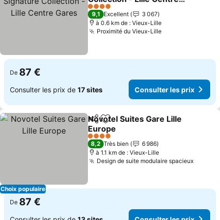
Gares
Consulter les prix
4 Étoiles
9,1
Excellent
3 067
à 0.6 km de : Vieux-Lille
Proximité du Vieux-Lille
Consulter les pr
87 €
De
Consulter les prix de
17 sites
Consulter les prix
Novotel Suites Gare Lille
Partager
Ajouter à mes favoris
Europe
Consulter les prix
4 Étoiles
8,2
Très bien
6 986
à 1.1 km de : Vieux-Lille
Design de suite modulaire spacieux
Consult
Choix populaire
87 €
De
Consulter les prix de
13 sites
Consulter les prix