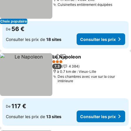
Cuisinettes entièrement équipées
Consulte
Choix populaire
56 €
De
Consulter les prix de
18 sites
Consulter les prix
Le Napoleon
Partager
Ajouter à mes favoris
Consulter les 
3 Étoiles
7,3
4 384
à 0.7 km de : Vieux-Lille
Des chambres avec vue sur la cour
intérieure
117 €
De
Consulter les prix de
13 sites
Consulter les prix