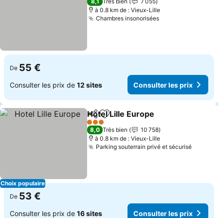
8,1
Très bien
7 055
à 0.8 km de : Vieux-Lille
Chambres insonorisées
Consulter les pr
55 €
De
Consulter les prix de
12 sites
Consulter les prix
Hotel Lille Europe
Partager
Ajouter à mes favoris
Consulter
3 Étoiles
8,0
Très bien
10 758
à 0.8 km de : Vieux-Lille
Parking souterrain privé et sécurisé
Consult
Choix populaire
53 €
De
Consulter les prix de
16 sites
Consulter les prix