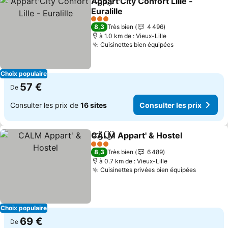
Appart'City Confort Lille -
Partager
Ajouter à mes favoris
Euralille
Consulter les prix
3 Étoiles
8,3
Très bien
4 496
à 1.0 km de : Vieux-Lille
Cuisinettes bien équipées
Consulter les 
Choix populaire
57 €
De
Consulter les prix de
16 sites
Consulter les prix
CALM Appart' & Hostel
Partager
Ajouter à mes favoris
Con
3 Étoiles
8,3
Très bien
6 489
à 0.7 km de : Vieux-Lille
Cuisinettes privées bien équipées
Consulte
Choix populaire
69 €
De