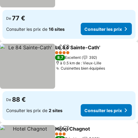
77 €
De
Consulter les prix de
16 sites
Consulter les prix
Le 84 Sainte-Cath'
Partager
Ajouter à mes favoris
Consulte
4 Étoiles
8,7
Excellent
392
à 0.5 km de : Vieux-Lille
Cuisinettes bien équipées
Consulter les 
88 €
De
Consulter les prix de
2 sites
Consulter les prix
Hotel Chagnot
Partager
Ajouter à mes favoris
Consulter le
3 Étoiles