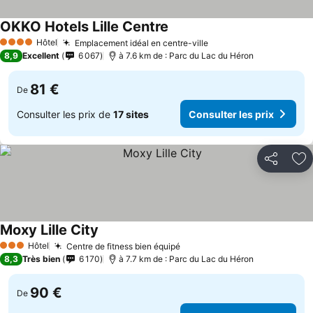
OKKO Hotels Lille Centre
Hôtel
Emplacement idéal en centre-ville
4 Étoiles
8,9
Excellent
6 067
à 7.6 km de : Parc du Lac du Héron
81 €
De
Consulter les prix de
17 sites
Consulter les prix
Partager
Aj
Moxy Lille City
Hôtel
Centre de fitness bien équipé
3 Étoiles
8,3
Très bien
6 170
à 7.7 km de : Parc du Lac du Héron
90 €
De