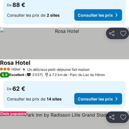
88 €
De
Consulter les prix de
2 sites
Consulter les prix
Partager
Aj
Rosa Hotel
Hôtel
Un délicieux petit-déjeuner fait maison
3 Étoiles
8,9
Excellent
2 037
à 7.2 km de : Parc du Lac du Héron
62 €
De
Consulter les prix de
14 sites
Consulter les prix
Choix populaire
Partager
Aj