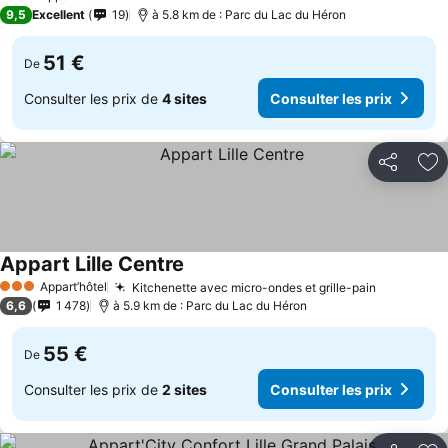
3 Étoiles
9,5
Excellent
19
à 5.8 km de : Parc du Lac du Héron
51 €
De
Consulter les prix de
4 sites
Consulter les prix
Partager
Aj
Appart Lille Centre
Appart’hôtel
Kitchenette avec micro-ondes et grille-pain
3 Étoiles
6,6
1 478
à 5.9 km de : Parc du Lac du Héron
55 €
De
Consulter les prix de
2 sites
Consulter les prix