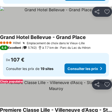
Partager
Aj
Grand Hotel Bellevue - Grand Place
Hôtel
Emplacement de choix dans le Vieux-Lille
4 Étoiles
8,6
Excellent
5 742
à 7.7 km de : Parc du Lac du Héron
107 €
De
Consulter les prix de
19 sites
Consulter les prix
Choix populaire
Partager
Aj
Premiere Classe Lille - Villeneuve d’Ascq - Stade Pierre Mauroy