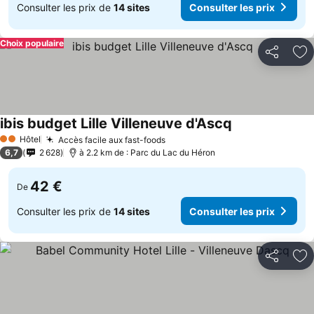
Consulter les prix de
14 sites
Consulter les prix
Choix populaire
Partager
Aj
ibis budget Lille Villeneuve d'Ascq
Hôtel
Accès facile aux fast-foods
2 Étoiles
6,7
2 628
à 2.2 km de : Parc du Lac du Héron
42 €
De
Consulter les prix de
14 sites
Consulter les prix
Partager
Aj