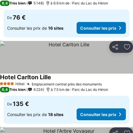
8,4
Très bien
5 148
à 6.9 km de : Parc du Lac du Héron
76 €
De
Consulter les prix de
16 sites
Consulter les prix
Partager
Aj
Hotel Carlton Lille
Hôtel
Emplacement central près des monuments
4 Étoiles
8,4
Très bien
6 224
à 7.5 km de : Parc du Lac du Héron
135 €
De
Consulter les prix de
18 sites
Consulter les prix