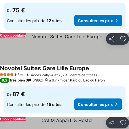
75 €
De
Consulter les prix de
12 sites
Consulter les prix
Choix populaire
Partager
Aj
Novotel Suites Gare Lille Europe
Hôtel
Accès 24h/24 et 7j/7 au centre de fitness
4 Étoiles
8,2
Très bien
6 986
à 6.7 km de : Parc du Lac du Héron
87 €
De
Consulter les prix de
15 sites
Consulter les prix
Choix populaire
Partager
Aj