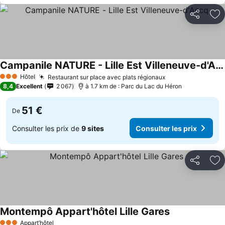
Partager
Aj
Campanile NATURE - Lille Est Villeneuve-d'Ascq
Hôtel
Restaurant sur place avec plats régionaux
3 Étoiles
8,4
Excellent
2 067
à 1.7 km de : Parc du Lac du Héron
51 €
De
Consulter les prix de
9 sites
Consulter les prix
Partager
Aj
Montempô Appart'hôtel Lille Gares
Appart’hôtel