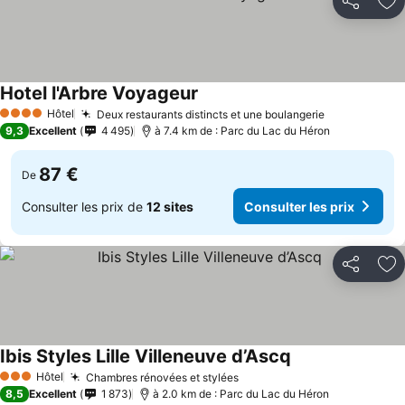
Partager
Aj
Hotel l'Arbre Voyageur
Hôtel
Deux restaurants distincts et une boulangerie
4 Étoiles
9,3
Excellent
4 495
à 7.4 km de : Parc du Lac du Héron
87 €
De
Consulter les prix de
12 sites
Consulter les prix
Partager
Aj
Ibis Styles Lille Villeneuve d’Ascq
Hôtel
Chambres rénovées et stylées
3 Étoiles
8,5
Excellent
1 873
à 2.0 km de : Parc du Lac du Héron