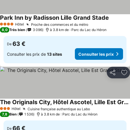
Park Inn by Radisson Lille Grand Stade
Hôtel
Proche des commerces et du métro
4 Étoiles
8,0
Très bien
3 096
à 3.8 km de : Parc du Lac du Héron
63 €
De
Consulter les prix de
13 sites
Consulter les prix
Partager
Aj
The Originals City, Hôtel Ascotel, Lille Est Grand Stade
Hôtel
Cuisine française authentique au Labo
3 Étoiles
7,8
Bien
1 536
à 3.8 km de : Parc du Lac du Héron
66 €
De