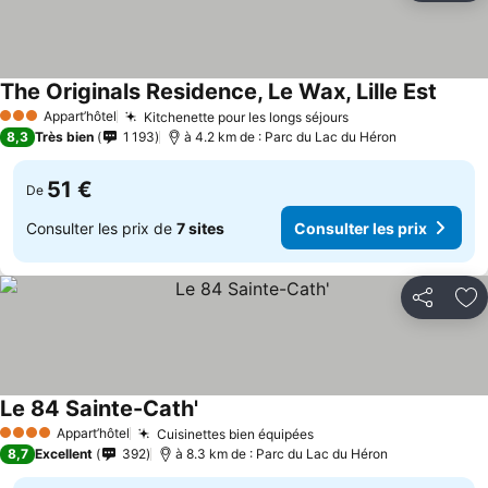
The Originals Residence, Le Wax, Lille Est
Appart’hôtel
Kitchenette pour les longs séjours
3 Étoiles
8,3
Très bien
1 193
à 4.2 km de : Parc du Lac du Héron
51 €
De
Consulter les prix de
7 sites
Consulter les prix
Partager
Aj
Le 84 Sainte-Cath'
Appart’hôtel
Cuisinettes bien équipées
4 Étoiles
8,7
Excellent
392
à 8.3 km de : Parc du Lac du Héron