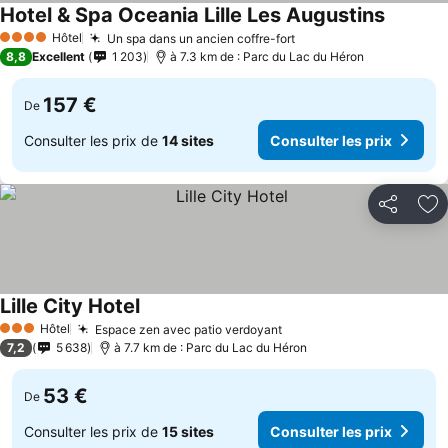
Hotel & Spa Oceania Lille Les Augustins
Hôtel
Un spa dans un ancien coffre-fort
4 Étoiles
8,8
Excellent
1 203
à 7.3 km de : Parc du Lac du Héron
157 €
De
Consulter les prix de
14 sites
Consulter les prix
Partager
Aj
Lille City Hotel
Hôtel
Espace zen avec patio verdoyant
3 Étoiles
7,2
5 638
à 7.7 km de : Parc du Lac du Héron
53 €
De
Consulter les prix de
15 sites
Consulter les prix