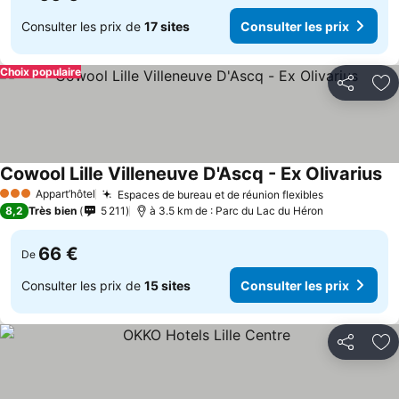
Consulter les prix de
17 sites
Consulter les prix
Choix populaire
Partager
Aj
Cowool Lille Villeneuve D'Ascq - Ex Olivarius
Appart’hôtel
Espaces de bureau et de réunion flexibles
3 Étoiles
8,2
Très bien
5 211
à 3.5 km de : Parc du Lac du Héron
66 €
De
Consulter les prix de
15 sites
Consulter les prix
Partager
Aj