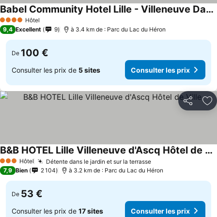
Babel Community Hotel Lille - Villeneuve Dascq
Hôtel
4 Étoiles
9,4
Excellent
9
à 3.4 km de : Parc du Lac du Héron
100 €
De
Consulter les prix de
5 sites
Consulter les prix
Partager
Aj
B&B HOTEL Lille Villeneuve d'Ascq Hôtel de Ville
Hôtel
Détente dans le jardin et sur la terrasse
3 Étoiles
7,9
Bien
2 104
à 3.2 km de : Parc du Lac du Héron
53 €
De
Consulter les prix de
17 sites
Consulter les prix