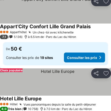
Partager
Aj
Appart'City Confort Lille Grand Palais
Appart’hôtel
Un chez-toi avec kitchenette
3 Étoiles
7,1
5 136
à 6.5 km de : Parc du Lac du Héron
50 €
De
Consulter les prix de
19 sites
Consulter les prix
Choix populaire
Partager
Aj
Hotel Lille Europe
Hôtel
Vues panoramiques depuis la salle du petit-déjeuner
3 Étoiles
8,0
Très bien
10 758
à 7.0 km de : Parc du Lac du Héron