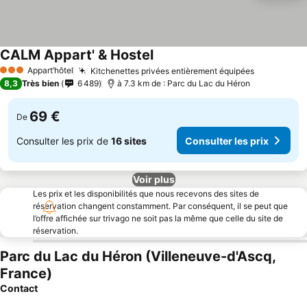
CALM Appart' & Hostel
Appart’hôtel
Kitchenettes privées entièrement équipées
3 Étoiles
8,3
Très bien
6 489
à 7.3 km de : Parc du Lac du Héron
69 €
De
Consulter les prix de
16 sites
Consulter les prix
Voir plus
Les prix et les disponibilités que nous recevons des sites de
réservation changent constamment. Par conséquent, il se peut que
l’offre affichée sur trivago ne soit pas la même que celle du site de
réservation.
Parc du Lac du Héron (Villeneuve-d'Ascq,
France)
Contact