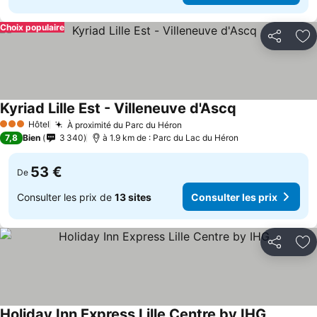
Choix populaire
Partager
Aj
Kyriad Lille Est - Villeneuve d'Ascq
Hôtel
À proximité du Parc du Héron
3 Étoiles
7,8
Bien
3 340
à 1.9 km de : Parc du Lac du Héron
53 €
De
Consulter les prix de
13 sites
Consulter les prix
Partager
Aj
Holiday Inn Express Lille Centre by IHG