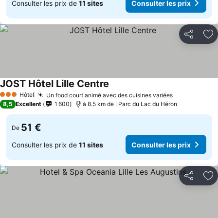
Consulter les prix de
11 sites
Consulter les prix
Partager
Aj
JOST Hôtel Lille Centre
Hôtel
Un food court animé avec des cuisines variées
3 Étoiles
8,5
Excellent
1 600
à 8.5 km de : Parc du Lac du Héron
51 €
De
Consulter les prix de
11 sites
Consulter les prix
Partager
Aj