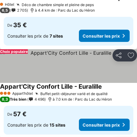
Hôtel
Déco de chambre simple et pleine de peps
1 Étoiles
6,5
2 705
à 4.4 km de : Parc du Lac du Héron
35 €
De
Consulter les prix de
7 sites
Consulter les prix
Choix populaire
Partager
Aj
Appart'City Confort Lille - Euralille
Appart’hôtel
Buffet petit-déjeuner varié et de qualité
3 Étoiles
8,3
Très bien
4 496
à 7.0 km de : Parc du Lac du Héron
57 €
De
Consulter les prix de
15 sites
Consulter les prix