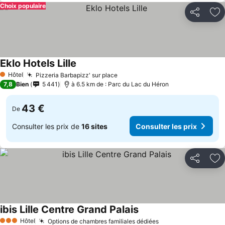
Choix populaire
Partager
Aj
Eklo Hotels Lille
Hôtel
Pizzeria Barbapizz' sur place
1 Étoiles
7,8
Bien
5 441
à 6.5 km de : Parc du Lac du Héron
43 €
De
Consulter les prix de
16 sites
Consulter les prix
Partager
Aj
ibis Lille Centre Grand Palais
Hôtel
Options de chambres familiales dédiées
3 Étoiles