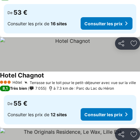
53 €
De
Consulter les prix de
16 sites
Consulter les prix
Partager
Aj
Hotel Chagnot
Hôtel
Terrasse sur le toit pour le petit-déjeuner avec vue sur la ville
3 Étoiles
8,1
Très bien
7 055
à 7.3 km de : Parc du Lac du Héron
55 €
De
Consulter les prix de
12 sites
Consulter les prix
Partager
Aj