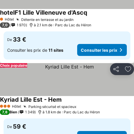
hotelF1 Lille Villeneuve d'Ascq
Hôtel
Détente en terrasse et au jardin
1 Étoiles
7,0
1 970
à 2.1 km de : Parc du Lac du Héron
33 €
De
Consulter les prix de
11 sites
Consulter les prix
Choix populaire
Partager
Aj
Kyriad Lille Est - Hem
Hôtel
Parking sécurisé et spacieux
3 Étoiles
7,8
Bien
1 349
à 1.8 km de : Parc du Lac du Héron
59 €
De