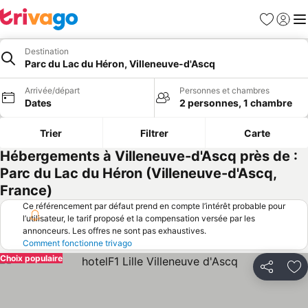
Favoris
Se con
Me
Destination
Parc du Lac du Héron, Villeneuve-d'Ascq
Arrivée/départ
Personnes et chambres
Dates
2 personnes, 1 chambre
Trier
Filtrer
Carte
Hébergements à Villeneuve-d'Ascq près de :
Parc du Lac du Héron (Villeneuve-d'Ascq,
France)
Ce référencement par défaut prend en compte l’intérêt probable pour
l’utilisateur, le tarif proposé et la compensation versée par les
annonceurs. Les offres ne sont pas exhaustives.
Comment fonctionne trivago
Choix populaire
Partager
Aj