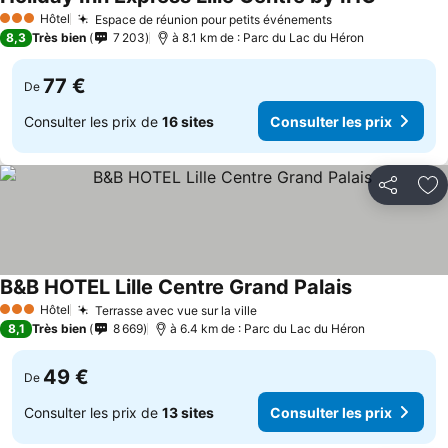
Hôtel
Espace de réunion pour petits événements
3 Étoiles
8,3
Très bien
7 203
à 8.1 km de : Parc du Lac du Héron
77 €
De
Consulter les prix de
16 sites
Consulter les prix
Partager
Aj
B&B HOTEL Lille Centre Grand Palais
Hôtel
Terrasse avec vue sur la ville
3 Étoiles
8,1
Très bien
8 669
à 6.4 km de : Parc du Lac du Héron
49 €
De
Consulter les prix de
13 sites
Consulter les prix