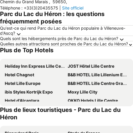
Chemin du Grand Marais
,
59650
,
Téléphone
:
+33(3)20435575
|
Site officiel
Parc du Lac du Héron : les questions
fréquemment posées
Qu'est-ce qui rend Parc du Lac du Héron populaire à Villeneuve-
d'Ascq?
Quels sont les hébergements près de Parc du Lac du Héron?
Quelles autres attractions sont proches de Parc du Lac du Héron?
Plus de Top Hotels
Holiday Inn Express Lille Centre by IHG
JOST Hôtel Lille Centre
Hotel Chagnot
B&B HOTEL Lille Lillenium Eurasanté
Hotel Lille Europe
B&B HOTEL Lille Centre Grand Palais
ibis Styles Kortrijk Expo
Moxy Lille City
Hotel d'Alcantara
OKKO Hotels Lille Centre
Plus de lieux touristiques - Parc du Lac du
Rosa Hotel
Lille City Hotel
Héron
Grand Hotel Bellevue - Grand Place
Hotel Carlton Lille
Hotel & Spa Oceania Lille Les Augustins
Hotel l'Arbre Voyageur