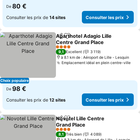
80 €
De
Consulter les prix de
14 sites
Consulter les prix
Aparthotel Adagio Lille
Partager
Ajouter à mes favoris
Centre Grand Place
4 Étoiles
9,1
Excellent
3 119
à 8.1 km de : Aéroport de Lille - Lesquin
Emplacement idéal en plein centre-ville
Choix populaire
98 €
De
Consulter les prix de
12 sites
Consulter les prix
Novotel Lille Centre
Partager
Ajouter à mes favoris
Grand Place
4 Étoiles
8,1
Très bien
4 089
à 8.3 km de : Aéroport de Lille - Lesquin