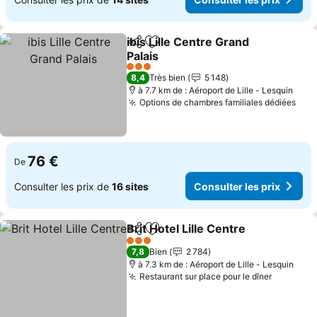
ibis Lille Centre Grand
Partager
Ajouter à mes favoris
Palais
3 Étoiles
8,4
Très bien
5 148
à 7.7 km de : Aéroport de Lille - Lesquin
Options de chambres familiales dédiées
76 €
De
Consulter les prix de
16 sites
Consulter les prix
Brit Hotel Lille Centre
Partager
Ajouter à mes favoris
3 Étoiles
7,8
Bien
2 784
à 7.3 km de : Aéroport de Lille - Lesquin
Restaurant sur place pour le dîner