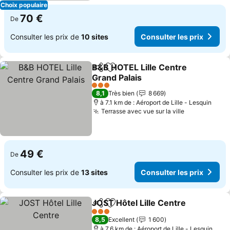
Choix populaire
70 €
De
Consulter les prix de
10 sites
Consulter les prix
B&B HOTEL Lille Centre
Partager
Ajouter à mes favoris
Grand Palais
3 Étoiles
8,1
Très bien
8 669
à 7.1 km de : Aéroport de Lille - Lesquin
Terrasse avec vue sur la ville
49 €
De
Consulter les prix de
13 sites
Consulter les prix
JOST Hôtel Lille Centre
Partager
Ajouter à mes favoris
3 Étoiles
8,5
Excellent
1 600
à 7.6 km de : Aéroport de Lille - Lesquin