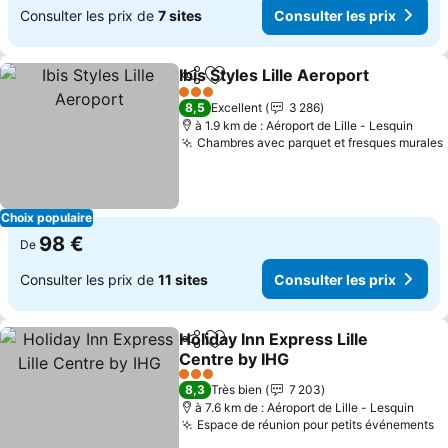
Consulter les prix de
7 sites
Consulter les prix
Ibis Styles Lille Aeroport
Partager
Ajouter à mes favoris
3 Étoiles
8,5
Excellent
3 286
à 1.9 km de : Aéroport de Lille - Lesquin
Chambres avec parquet et fresques murales
Choix populaire
98 €
De
Consulter les prix de
11 sites
Consulter les prix
Holiday Inn Express Lille
Partager
Ajouter à mes favoris
Centre by IHG
3 Étoiles
8,3
Très bien
7 203
à 7.6 km de : Aéroport de Lille - Lesquin
Espace de réunion pour petits événements