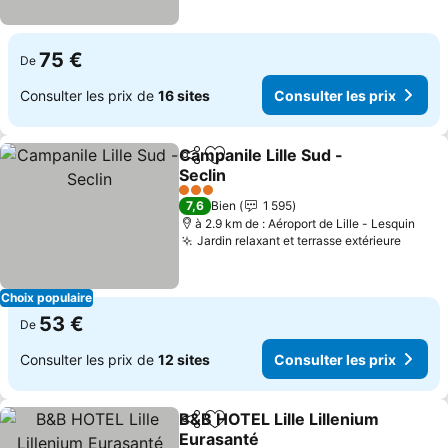
75 €
De
Consulter les prix de
16 sites
Consulter les prix
Campanile Lille Sud -
Partager
Ajouter à mes favoris
Seclin
3 Étoiles
7,6
Bien
1 595
à 2.9 km de : Aéroport de Lille - Lesquin
Jardin relaxant et terrasse extérieure
Choix populaire
53 €
De
Consulter les prix de
12 sites
Consulter les prix
B&B HOTEL Lille Lillenium
Partager
Ajouter à mes favoris
Eurasanté