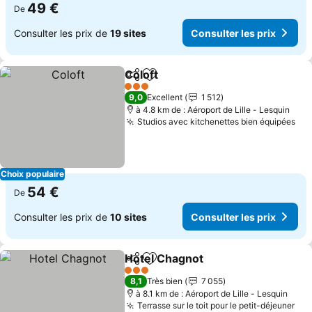
49 €
De
Consulter les prix de
19 sites
Consulter les prix
Coloft
Partager
Ajouter à mes favoris
3 Étoiles
9,0
Excellent
1 512
à 4.8 km de : Aéroport de Lille - Lesquin
Studios avec kitchenettes bien équipées
Choix populaire
54 €
De
Consulter les prix de
10 sites
Consulter les prix
Hotel Chagnot
Partager
Ajouter à mes favoris
3 Étoiles
8,1
Très bien
7 055
à 8.1 km de : Aéroport de Lille - Lesquin
Terrasse sur le toit pour le petit-déjeuner