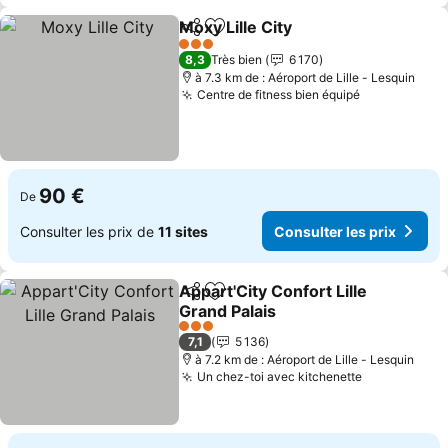
Moxy Lille City
Partager
Ajouter à mes favoris
3 Étoiles
8,3
Très bien
6 170
à 7.3 km de : Aéroport de Lille - Lesquin
Centre de fitness bien équipé
90 €
De
Consulter les prix de
11 sites
Consulter les prix
Appart'City Confort Lille
Partager
Ajouter à mes favoris
Grand Palais
3 Étoiles
7,1
5 136
à 7.2 km de : Aéroport de Lille - Lesquin
Un chez-toi avec kitchenette