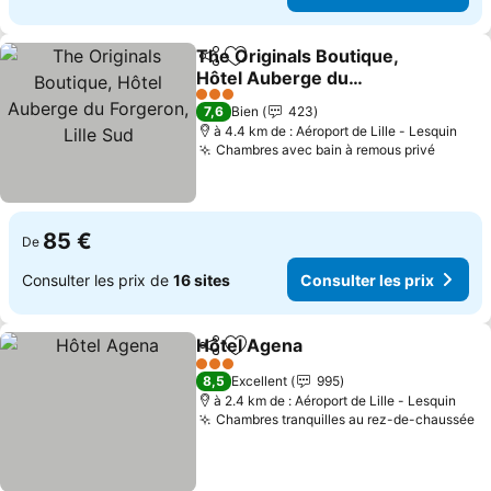
The Originals Boutique,
Partager
Ajouter à mes favoris
Hôtel Auberge du
Forgeron, Lille Sud
3 Étoiles
7,6
Bien
423
à 4.4 km de : Aéroport de Lille - Lesquin
Chambres avec bain à remous privé
85 €
De
Consulter les prix de
16 sites
Consulter les prix
Hôtel Agena
Partager
Ajouter à mes favoris
3 Étoiles
8,5
Excellent
995
à 2.4 km de : Aéroport de Lille - Lesquin
Chambres tranquilles au rez-de-chaussée