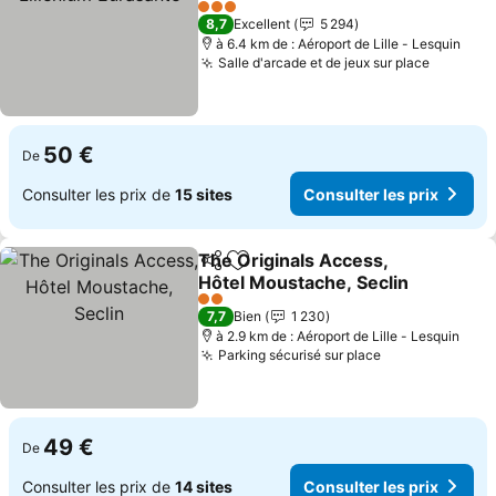
3 Étoiles
8,7
Excellent
5 294
à 6.4 km de : Aéroport de Lille - Lesquin
Salle d'arcade et de jeux sur place
50 €
De
Consulter les prix de
15 sites
Consulter les prix
The Originals Access,
Partager
Ajouter à mes favoris
Hôtel Moustache, Seclin
2 Étoiles
7,7
Bien
1 230
à 2.9 km de : Aéroport de Lille - Lesquin
Parking sécurisé sur place
49 €
De
Consulter les prix de
14 sites
Consulter les prix