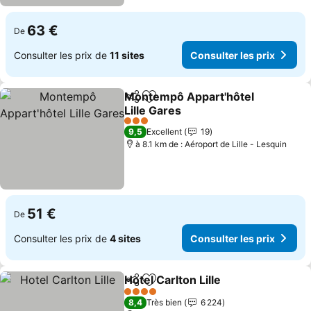
63 €
De
Consulter les prix de
11 sites
Consulter les prix
Montempô Appart'hôtel
Partager
Ajouter à mes favoris
Lille Gares
3 Étoiles
9,5
Excellent
19
à 8.1 km de : Aéroport de Lille - Lesquin
51 €
De
Consulter les prix de
4 sites
Consulter les prix
Hotel Carlton Lille
Partager
Ajouter à mes favoris
4 Étoiles
8,4
Très bien
6 224