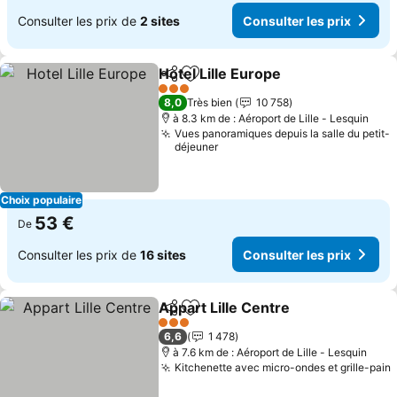
Consulter les prix de
2 sites
Consulter les prix
Hotel Lille Europe
Partager
Ajouter à mes favoris
3 Étoiles
8,0
Très bien
10 758
à 8.3 km de : Aéroport de Lille - Lesquin
Vues panoramiques depuis la salle du petit-
déjeuner
Choix populaire
53 €
De
Consulter les prix de
16 sites
Consulter les prix
Appart Lille Centre
Partager
Ajouter à mes favoris
3 Étoiles
6,6
1 478
à 7.6 km de : Aéroport de Lille - Lesquin
Kitchenette avec micro-ondes et grille-pain