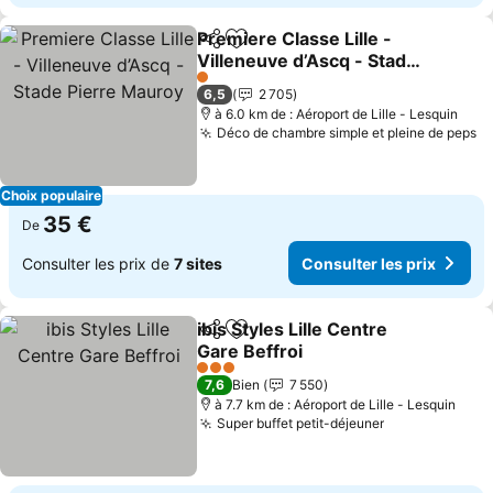
Premiere Classe Lille -
Partager
Ajouter à mes favoris
Villeneuve d’Ascq - Stade
Pierre Mauroy
1 Étoiles
6,5
2 705
à 6.0 km de : Aéroport de Lille - Lesquin
Déco de chambre simple et pleine de peps
Choix populaire
35 €
De
Consulter les prix de
7 sites
Consulter les prix
ibis Styles Lille Centre
Partager
Ajouter à mes favoris
Gare Beffroi
3 Étoiles
7,6
Bien
7 550
à 7.7 km de : Aéroport de Lille - Lesquin
Super buffet petit-déjeuner