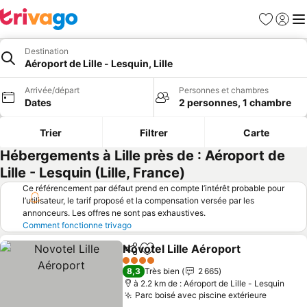
Favoris
Se con
Me
Destination
Aéroport de Lille - Lesquin, Lille
Arrivée/départ
Personnes et chambres
Dates
2 personnes, 1 chambre
Trier
Filtrer
Carte
Hébergements à Lille près de : Aéroport de
Lille - Lesquin (Lille, France)
Ce référencement par défaut prend en compte l’intérêt probable pour
l’utilisateur, le tarif proposé et la compensation versée par les
annonceurs. Les offres ne sont pas exhaustives.
Comment fonctionne trivago
Novotel Lille Aéroport
Partager
Ajouter à mes favoris
4 Étoiles
8,3
Très bien
2 665
à 2.2 km de : Aéroport de Lille - Lesquin
Parc boisé avec piscine extérieure