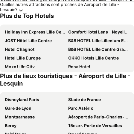
Quelles autres attractions sont proches de Aéroport de Lille -
Lesquin?
Plus de Top Hotels
Holiday Inn Express Lille Centre by IHG
Comfort Hotel Lens - Noyelles Godault
JOST Hôtel Lille Centre
B&B HOTEL Lille Lillenium Eurasanté
Hotel Chagnot
B&B HOTEL Lille Centre Grand Palais
Hotel Lille Europe
OKKO Hotels Lille Centre
Moxy Lille City
Rosa Hotel
Plus de lieux touristiques - Aéroport de Lille -
Grand Hotel Bellevue - Grand Place
Lille City Hotel
Lesquin
Hotel Carlton Lille
Hotel & Spa Oceania Lille Les Augustins
Holiday Inn Lille - Ouest Englos By Ihg
Hotel l'Arbre Voyageur
Disneyland Paris
Stade de France
Best Western Premier Why Hotel
Novotel Lille Centre Grand Place
Gare de Lyon
Parc Astérix
ibis Lille Centre Grand Palais
B&B HOTEL Lille Tourcoing Centre
Montparnasse
Aéroport de Paris-Charles-de-Gaulle
Novotel Lille Aéroport
Eklo Hotels Lille
Bercy
15e arr. Porte de Versailles
Sure Hotel by Best Western Lille Tourcoing
Boa Hotel - BW Signature Collection - Lille Centre Gares