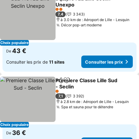
Partager
Ajouter à mes favoris
Unexpo
2 Étoiles
7,4
3 343
à 3.0 km de : Aéroport de Lille - Lesquin
Décor pop-art moderne
Choix populaire
43 €
De
Consulter les prix de
11 sites
Consulter les prix
Premiere Classe Lille Sud
Partager
Ajouter à mes favoris
- Seclin
1 Étoiles
7,1
3 392
à 2.8 km de : Aéroport de Lille - Lesquin
Spa et sauna pour te détendre
Choix populaire
36 €
De