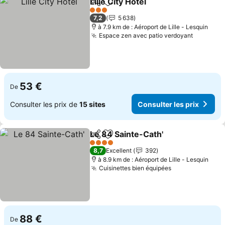
Lille City Hotel
Partager
Ajouter à mes favoris
3 Étoiles
7,2
5 638
à 7.9 km de : Aéroport de Lille - Lesquin
Espace zen avec patio verdoyant
53 €
De
Consulter les prix de
15 sites
Consulter les prix
Le 84 Sainte-Cath'
Partager
Ajouter à mes favoris
4 Étoiles
8,7
Excellent
392
à 8.9 km de : Aéroport de Lille - Lesquin
Cuisinettes bien équipées
88 €
De