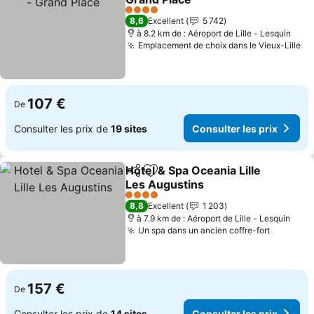
4 Étoiles
8,6
Excellent
5 742
à 8.2 km de : Aéroport de Lille - Lesquin
Emplacement de choix dans le Vieux-Lille
107 €
De
Consulter les prix de
19 sites
Consulter les prix
Hotel & Spa Oceania Lille
Partager
Ajouter à mes favoris
Les Augustins
4 Étoiles
8,8
Excellent
1 203
à 7.9 km de : Aéroport de Lille - Lesquin
Un spa dans un ancien coffre-fort
157 €
De
Consulter les prix de
14 sites
Consulter les prix