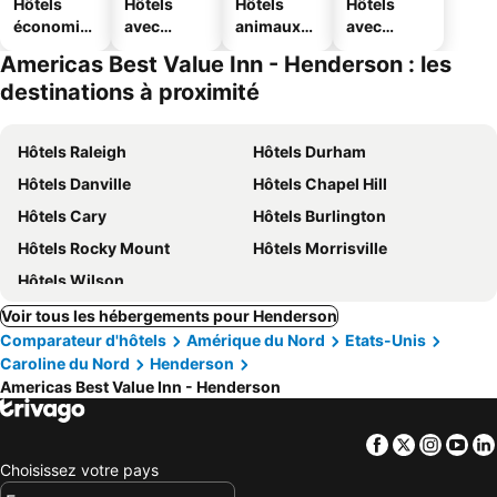
Hôtels
Hôtels
Hôtels
Hôtels
économiq
avec
animaux
avec
ues
piscine
acceptés
parking
Americas Best Value Inn - Henderson : les
destinations à proximité
Hôtels Raleigh
Hôtels Durham
Hôtels Danville
Hôtels Chapel Hill
Hôtels Cary
Hôtels Burlington
Hôtels Rocky Mount
Hôtels Morrisville
Hôtels Wilson
Voir tous les hébergements pour Henderson
Comparateur d'hôtels
Amérique du Nord
Etats-Unis
Caroline du Nord
Henderson
Americas Best Value Inn - Henderson
Facebook
Twitter
Insta
Yo
Choisissez votre pays