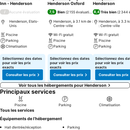
Inn - Henderson
Henderson Oxford
Henderson
/
7,5
8,4
Aucune évaluation
Bien
(
2 155 évaluations
)
Très bien
(
2 344 
Henderson, Etats-
Henderson, à 3.1 km de :
Henderson, à 3.3 
Unis
Centre-ville
: Centre-ville
Piscine
Wi-Fi gratuit
Wi-Fi gratuit
Parking
Piscine
Piscine
Climatisation
Parking
Parking
Consulter les prix
Consulter les prix
Consulter les pri
Sélectionnez des dates
Sélectionnez des dates
Sélectionnez des da
pour voir les prix
pour voir les prix
pour voir les prix
exacts
exacts
exacts
Consulter les prix
Consulter les prix
Consulter les prix
Voir tous les hébergements pour Henderson
Principaux services
Piscine
Parking
Climatisation
Tous les services
Équipements de l’hébergement
Hall d’entrée/réception
Parking