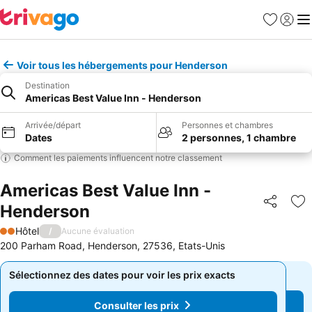
Favoris
Se con
Me
Voir tous les hébergements pour Henderson
Destination
Americas Best Value Inn - Henderson
Arrivée/départ
Personnes et chambres
Dates
2 personnes, 1 chambre
Comment les paiements influencent notre classement
Americas Best Value Inn -
Henderson
Partager
Aj
Hôtel
/
Aucune évaluation
2 Étoiles
200 Parham Road, Henderson, 27536, Etats-Unis
Sélectionnez des dates pour voir les prix exacts
Sélectionnez des dates pour voir les prix exacts
Consulter les prix
Consulter les prix