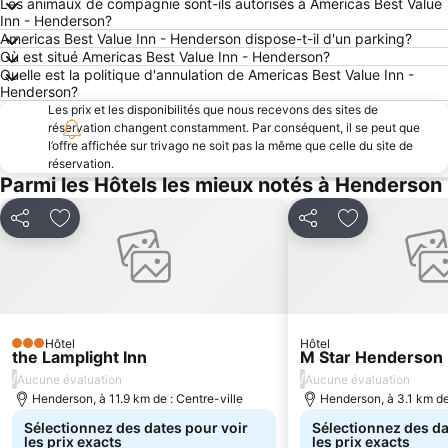
Les animaux de compagnie sont-ils autorisés à Americas Best Value
Inn - Henderson?
Americas Best Value Inn - Henderson dispose-t-il d'un parking?
Où est situé Americas Best Value Inn - Henderson?
Quelle est la politique d'annulation de Americas Best Value Inn -
Henderson?
Les prix et les disponibilités que nous recevons des sites de
réservation changent constamment. Par conséquent, il se peut que
l’offre affichée sur trivago ne soit pas la même que celle du site de
réservation.
Parmi les Hôtels les mieux notés à Henderson
Partager
Ajouter à mes favoris
Partager
Ajouter à mes
Hôtel
Hôtel
3 Étoiles
the Lamplight Inn
M Star Henderson
/
/
Aucune évaluation
Aucune évaluation
Henderson, à 11.9 km de : Centre-ville
Henderson, à 3.1 km de
Sélectionnez des dates pour voir
Sélectionnez des da
les prix exacts
les prix exacts