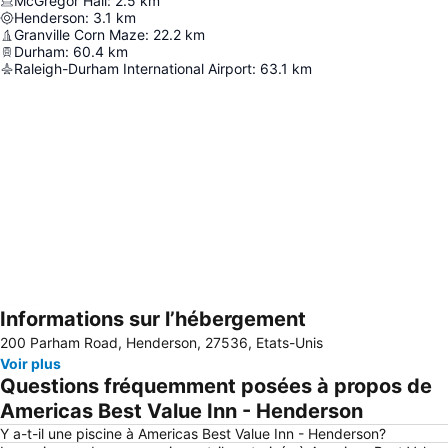
McGregor Hall
:
2.5
km
Henderson
:
3.1
km
Granville Corn Maze
:
22.2
km
Durham
:
60.4
km
Raleigh-Durham International Airport
:
63.1
km
Informations sur l’hébergement
Agrandir la carte
200 Parham Road, Henderson, 27536, Etats-Unis
Voir plus
Questions fréquemment posées à propos de
Americas Best Value Inn - Henderson
Y a-t-il une piscine à Americas Best Value Inn - Henderson?