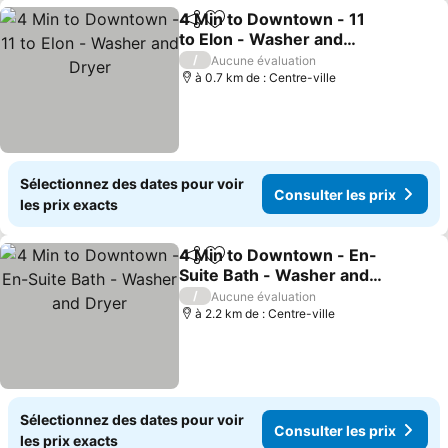
4 Min to Downtown - 11
Partager
Ajouter à mes favoris
to Elon - Washer and
Dryer
/
Aucune évaluation
à 0.7 km de : Centre-ville
Sélectionnez des dates pour voir
Consulter les prix
les prix exacts
4 Min to Downtown - En-
Partager
Ajouter à mes favoris
Suite Bath - Washer and
Dryer
/
Aucune évaluation
à 2.2 km de : Centre-ville
Sélectionnez des dates pour voir
Consulter les prix
les prix exacts