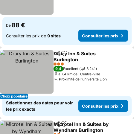
88 €
De
Consulter les prix de
9 sites
Consulter les prix
Drury Inn & Suites
Partager
Ajouter à mes favoris
Burlington
3 Étoiles
9,4
Excellent
3 241
à 7.4 km de : Centre-ville
Proximité de l'université Elon
Choix populaire
Sélectionnez des dates pour voir
Consulter les prix
les prix exacts
Microtel Inn & Suites by
Partager
Ajouter à mes favoris
Wyndham Burlington