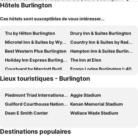
Hôtels Burlington
Ces hôtels sont susceptibles de vous intéresser...
Tru by Hilton Burlington
Drury Inn & Suites Burlington
Microtel Inn & Suites by Wyndham Burlington
Country Inn & Suites by Radisson, Burlington (Elon), NC
Best Western Plus Burlington
Hampton Inn & Suites Burlington
Holiday Inn Express Burlington By Ihg
The Inn at Elon
Courtyard by Marriott Burlington
Econo Lodge Burlington I-40
Lieux touristiques - Burlington
Motel 6 Burlington, NC
Knights Inn Burlington Nc
OYO Hotel Burlington South
Royalinn & Suites
Piedmont Triad International Airport
Aggie Stadium
Affordable Suites Graham
Quality Suites Graham - Burlington South
Guilford Courthouse National Military Park
Kenan Memorial Stadium
Hotel Comfort Inn Burlington
Days Inn by Wyndham Burlington East
Dean E Smith Center
Wallace Wade Stadium
Days Inn by Wyndham Burlington East
Burke Manor Inn
La Quinta Inn & Suites by Wyndham Mebane
Hawthorn Extended Stay by Wyndham Mebane
Destinations populaires
Hampton Inn Mebane
Fairfield Inn & Suites by Marriott Mebane