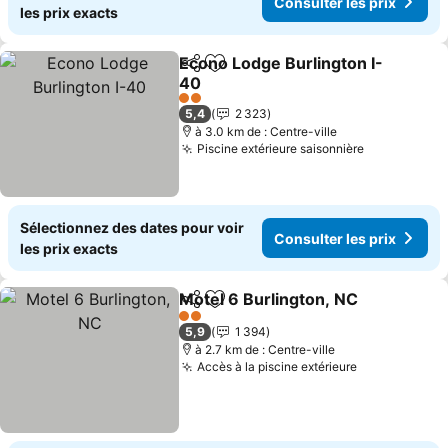
Consulter les prix
les prix exacts
Econo Lodge Burlington I-
Partager
Ajouter à mes favoris
40
2 Étoiles
5,4
2 323
à 3.0 km de : Centre-ville
Piscine extérieure saisonnière
Sélectionnez des dates pour voir
Consulter les prix
les prix exacts
Motel 6 Burlington, NC
Partager
Ajouter à mes favoris
2 Étoiles
5,9
1 394
à 2.7 km de : Centre-ville
Accès à la piscine extérieure