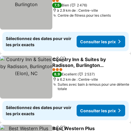
2 Étoiles
7,5
Bien
2 476
à 2.9 km de : Centre-ville
Centre de fitness pour les clients
Sélectionnez des dates pour voir
Consulter les prix
les prix exacts
Country Inn & Suites by
Partager
Ajouter à mes favoris
Radisson, Burlington
(Elon), NC
3 Étoiles
8,9
Excellent
2 537
à 6.2 km de : Centre-ville
Suites avec bain à remous pour une détente
totale
Sélectionnez des dates pour voir
Consulter les prix
les prix exacts
Best Western Plus