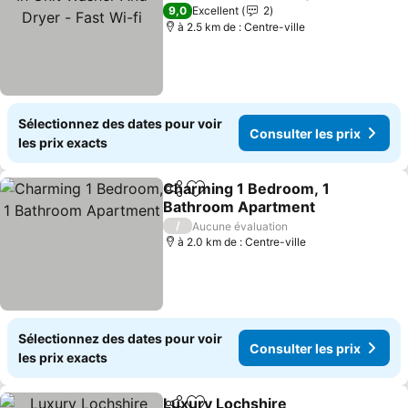
Fast Wi-fi
9,0
Excellent
2
à 2.5 km de : Centre-ville
Sélectionnez des dates pour voir
Consulter les prix
les prix exacts
Charming 1 Bedroom, 1
Partager
Ajouter à mes favoris
Bathroom Apartment
/
Aucune évaluation
à 2.0 km de : Centre-ville
Sélectionnez des dates pour voir
Consulter les prix
les prix exacts
Luxury Lochshire