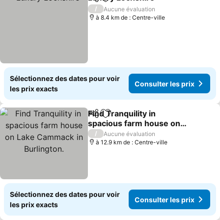
Partager
Ajouter à mes favoris
/
Aucune évaluation
à 8.4 km de : Centre-ville
Sélectionnez des dates pour voir
Consulter les prix
les prix exacts
Find Tranquility in
Partager
Ajouter à mes favoris
spacious farm house on
Lake Cammack in
/
Aucune évaluation
Burlington.
à 12.9 km de : Centre-ville
Sélectionnez des dates pour voir
Consulter les prix
les prix exacts