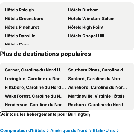
Holiday Inn Express & Suites Mebane By Ihg
Fairfield by Marriott Inn & Suites Whitsett Greensboro East
Hôtels Raleigh
Hôtels Durham
Comfort Suites Whitsett - Greensboro East
Hampton Inn Greensboro-East
Hôtels Greensboro
Hôtels Winston-Salem
Hôtels Pinehurst
Hôtels High Point
Hôtels Danville
Hôtels Chapel Hill
Hôtels Cary
Plus de destinations populaires
Garner, Caroline du Nord Hôtels
Southern Pines, Caroline du Nord Hôtels
Lexington, Caroline du Nord Hôtels
Sanford, Caroline du Nord Hôtels
Pittsboro, Caroline du Nord Hôtels
Asheboro, Caroline du Nord Hôtels
Wake Forest, Caroline du Nord Hôtels
Martinsville, Virginie Hôtels
Henderson, Caroline du Nord Hôtels
Roxboro, Caroline du Nord Hôtels
Fuquay-Varina, Caroline du Nord Hôtels
Kernersville, Caroline du Nord Hôtels
Voir tous les hébergements pour Burlington
South Boston, Virginie Hôtels
Apex, Caroline du Nord Hôtels
Comparateur d'hôtels
Amérique du Nord
Etats-Unis
Mebane, Caroline du Nord Hôtels
Pilot Mountain, Caroline du Nord Hôtels