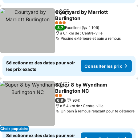
Courtyard by Marriott
Partager
Ajouter à mes favoris
Burlington
3 Étoiles
8,7
Excellent
1 109
à 6.1 km de : Centre-ville
Piscine extérieure et bain à remous
Sélectionnez des dates pour voir
Consulter les prix
les prix exacts
Super 8 by Wyndham
Partager
Ajouter à mes favoris
Burlington NC
2 Étoiles
6,9
964
à 5.4 km de : Centre-ville
Un bain à remous relaxant pour te détendre
Choix populaire
Sélectionnez des dates pour voir