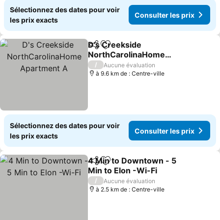
Sélectionnez des dates pour voir
Consulter les prix
les prix exacts
D's Creekside
Partager
Ajouter à mes favoris
NorthCarolinaHome
Apartment A
/
Aucune évaluation
à 9.6 km de : Centre-ville
Sélectionnez des dates pour voir
Consulter les prix
les prix exacts
4 Min to Downtown - 5
Partager
Ajouter à mes favoris
Min to Elon -Wi-Fi
/
Aucune évaluation
à 2.5 km de : Centre-ville