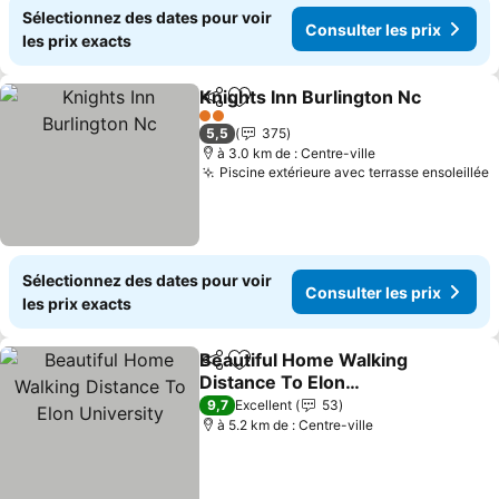
Sélectionnez des dates pour voir
Consulter les prix
les prix exacts
Knights Inn Burlington Nc
Partager
Ajouter à mes favoris
2 Étoiles
5,5
375
à 3.0 km de : Centre-ville
Piscine extérieure avec terrasse ensoleillée
Sélectionnez des dates pour voir
Consulter les prix
les prix exacts
Beautiful Home Walking
Partager
Ajouter à mes favoris
Distance To Elon
University
9,7
Excellent
53
à 5.2 km de : Centre-ville