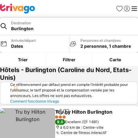
Favoris
Se con
Me
Destination
Burlington
Arrivée/départ
Personnes et chambres
Dates
2 personnes, 1 chambre
Trier
Filtrer
Carte
Hôtels - Burlington (Caroline du Nord, Etats-
Unis)
Ce référencement par défaut prend en compte l’intérêt probable pour
l’utilisateur, le tarif proposé et la compensation versée par les
annonceurs. Les offres ne sont pas exhaustives.
Comment fonctionne trivago
Tru by Hilton Burlington
Partager
Ajouter à mes favoris
3 Étoiles
9,0
Excellent
1 681
à 6.0 km de : Centre-ville
Centre de fitness interactif