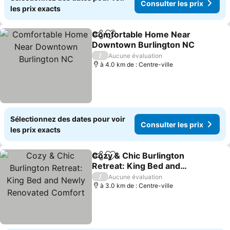
Consulter les prix
les prix exacts
Comfortable Home Near
Partager
Ajouter à mes favoris
Downtown Burlington NC
/
Aucune évaluation
à 4.0 km de : Centre-ville
Sélectionnez des dates pour voir
Consulter les prix
les prix exacts
Cozy & Chic Burlington
Partager
Ajouter à mes favoris
Retreat: King Bed and
Newly Renovated
/
Aucune évaluation
Comfort
à 3.0 km de : Centre-ville