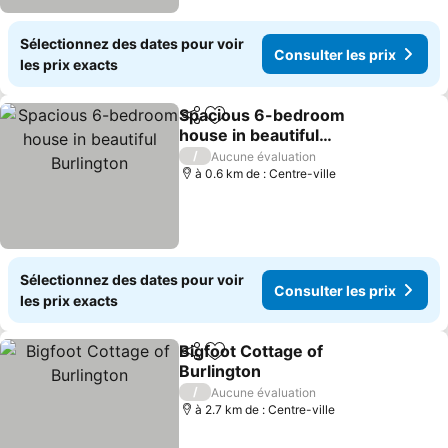
Sélectionnez des dates pour voir
Consulter les prix
les prix exacts
Spacious 6-bedroom
Partager
Ajouter à mes favoris
house in beautiful
Burlington
/
Aucune évaluation
à 0.6 km de : Centre-ville
Sélectionnez des dates pour voir
Consulter les prix
les prix exacts
Bigfoot Cottage of
Partager
Ajouter à mes favoris
Burlington
/
Aucune évaluation
à 2.7 km de : Centre-ville