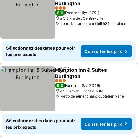
Partager
Ajouter à mes favoris
Burlington
3 Étoiles
8,6
Excellent
2 751
à 5.3 km de : Centre-ville
Le restaurant et bar Grill 584 sur place
Sélectionnez des dates pour voir
Consulter les prix
les prix exacts
Hampton Inn & Suites
Partager
Ajouter à mes favoris
Burlington
3 Étoiles
9,0
Excellent
2 346
à 5.9 km de : Centre-ville
Petit-déjeuner chaud quotidien varié
Sélectionnez des dates pour voir
Consulter les prix
les prix exacts