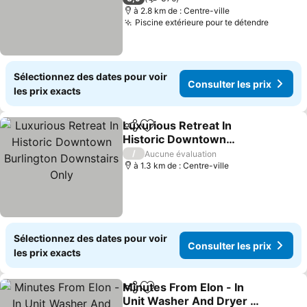
à 2.8 km de : Centre-ville
Piscine extérieure pour te détendre
Sélectionnez des dates pour voir
Consulter les prix
les prix exacts
Luxurious Retreat In
Partager
Ajouter à mes favoris
Historic Downtown
Burlington Downstairs
/
Aucune évaluation
Only
à 1.3 km de : Centre-ville
Sélectionnez des dates pour voir
Consulter les prix
les prix exacts
Minutes From Elon - In
Partager
Ajouter à mes favoris
Unit Washer And Dryer -