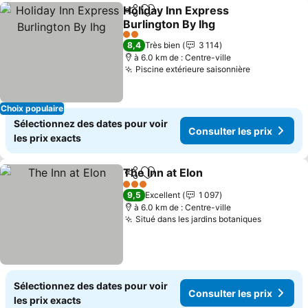
Holiday Inn Express
Partager
Ajouter à mes favoris
Burlington By Ihg
2 Étoiles
8,4
Très bien
3 114
à 6.0 km de : Centre-ville
Piscine extérieure saisonnière
Choix populaire
Sélectionnez des dates pour voir
Consulter les prix
les prix exacts
The Inn at Elon
Partager
Ajouter à mes favoris
3 Étoiles
9,5
Excellent
1 097
à 6.0 km de : Centre-ville
Situé dans les jardins botaniques
Sélectionnez des dates pour voir
Consulter les prix
les prix exacts